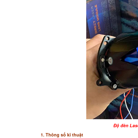
Độ đèn Las
1. Thông số kĩ thuật