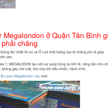
lượng
ser Megalondon ở Quận Tân Bình g
phải chăng
 thống tản nhiệt tối ưu và Ổ Led chất lượng cao là những yếu tố giúp
bền cao.
es 7, MEGALODON tạo nên sự sang trọng và tinh tế, nâng tầm cho ch
không gây mỏi mắt, khó chịu khi điều khiển. hành trình.
Bi Laser Megalondon này
nhé!