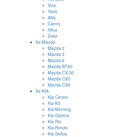
Vios
Yaris
Altis
Camry
Hilux
Zace
Xe Mazda
Mazda 2
Mazda 3
Mazda 6
Mazda BT50
Mazda CX-30
Mazda CX5
Mazda CX9
Xe KIA
Kia Cerato
Kia K3
Kia Morning
Kia Optima
Kia Rio
Kia Rondo
Kia Seltos