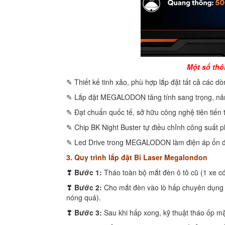
Một số thô
✎ Thiết kế tinh xảo, phù hợp lắp đặt tất cả các dò
✎ Lắp đặt MEGALODON tăng tính sang trọng, nâ
✎ Đạt chuẩn quốc tế, sở hữu công nghệ tiên tiến
✎ Chip BK Night Buster tự điều chỉnh công suất 
✎ Led Drive trong MEGALODON làm điện áp ổn địn
3. Quy trình lắp đặt Bi Laser Megalondon
❣ Bước 1:
Tháo toàn bộ mắt đèn ô tô cũ (1 xe c
❣ Bước 2:
Cho mắt đèn vào lò hấp chuyên dụng 
nóng quá).
❣ Bước 3:
Sau khi hấp xong, kỹ thuật tháo ốp mặ