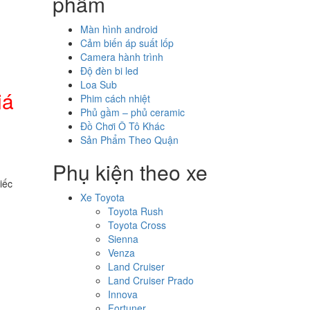
phẩm
Màn hình android
Cảm biến áp suất lốp
Camera hành trình
Độ đèn bi led
Loa Sub
iá
Phim cách nhiệt
Phủ gầm – phủ ceramic
Đồ Chơi Ô Tô Khác
Sản Phẩm Theo Quận
Phụ kiện theo xe
iếc
Xe Toyota
Toyota Rush
Toyota Cross
Sienna
Venza
Land Cruiser
Land Cruiser Prado
Innova
Fortuner