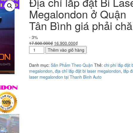
Địa chỉ lắp đặt Bi Las
Megalondon ở Quận
Tân Bình giá phải ch
- 3%
Giá
Giá
17.500.000
₫
16.900.000
₫
Địa
gốc
hiện
Thêm vào giỏ hàng
chỉ
là:
tại
lắp
17.500.000₫.
là:
Danh mục:
Sản Phẩm Theo Quận
Thẻ:
chi phí lắp đặt 
đặt
16.900.000₫.
megalondon
,
địa chỉ lắp đặt bi laser megalondon
,
lắp đ
Bi
laser megalondon tại Thanh Bình Auto
Laser
Megalondon
ở
Quận
Tân
Bình
giá
phải
chăng
số