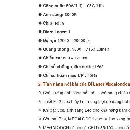
❁ Công suất:
50W(LB) – 65W(HB)
❁ Ánh sáng:
6000K
❁ Chip led:
9
❁ Diote Laser:
1
❁ Độ rọi:
12000 – 20000 lx
❁ Quang thông:
5000 – 7150 Lumen
❁ Chiếu xa:
800 – 1200m
❁ Chỉ số chống thấm nước:
IP65
❁ Chỉ số hoàn màu CRI:
85Ra
2. Tính năng nổi bật của Bi Laser Megalondo
✎ Chất lượng ánh sáng nổi trội – khả năng chiế
✎ Thiết kế 2 lups thủy tinh riêng biệt dễ dàng bậ
✎ Khi bật Cos, ánh sáng Led cho khả năng bám đư
✎ Còn bật Pha, MEGALODON cho ra ánh sáng rất
✎ MEGALODON có chỉ số CRI là 85/100 – chỉ số l