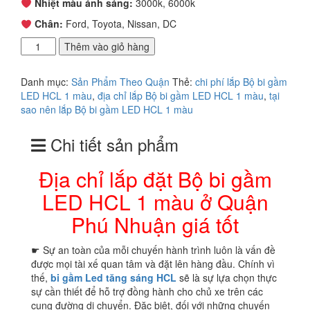
Nhiệt màu ánh sáng:
3000k, 6000k
Chân:
Ford, Toyota, Nissan, DC
Địa
Thêm vào giỏ hàng
chỉ
lắp
Danh mục:
Sản Phẩm Theo Quận
Thẻ:
chi phí lắp Bộ bi gầm
đặt
LED HCL 1 màu
,
địa chỉ lắp Bộ bi gầm LED HCL 1 màu
,
tại
Bộ
sao nên lắp Bộ bi gầm LED HCL 1 màu
bi
gầm
Chi tiết sản phẩm
LED
HCL
1
Địa chỉ lắp đặt Bộ bi gầm
màu
LED HCL 1 màu ở Quận
ở
Quận
Phú Nhuận giá tốt
Phú
Nhuận
☛ Sự an toàn của mỗi chuyến hành trình luôn là vấn đề
giá
được mọi tài xế quan tâm và đặt lên hàng đầu. Chính vì
tốt
thế,
bi gầm
Led tăng sáng HCL
sẽ là sự lựa chọn thực
số
sự cần thiết để hỗ trợ đồng hành cho chủ xe trên các
lượng
cung đường di chuyển. Đặc biệt, đối với những chuyến