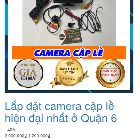
Lắp đặt camera cập lề
hiện đại nhất ở Quận 6
- 40%
Giá
Giá
2.000.000
₫
1.200.000
₫