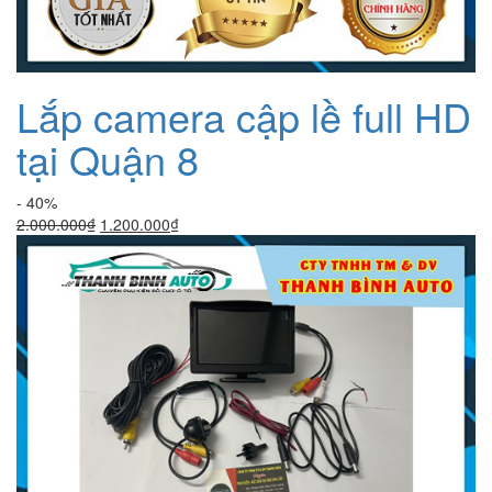
Lắp camera cập lề full HD
tại Quận 8
- 40%
Giá
Giá
2.000.000
₫
1.200.000
₫
gốc
hiện
là:
tại
2.000.000₫.
là:
1.200.000₫.