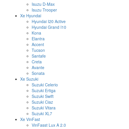
Isuzu D-Max
Isuzu Trooper
Xe Hyundai
Hyundai I20 Active
Hyundai Grand I10
Kona
Elantra
Accent
Tucson
Santafe
Creta
Avante
Sonata
Xe Suzuki
Suzuki Celerio
Suzuki Ertiga
Suzuki Swift
Suzuki Ciaz
Suzuki Vitara
Suzuki XL7
Xe VinFast
VinFasst Lux A 2.0