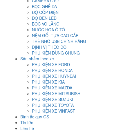
CAMERA OTO
BỌC GHẾ DA
ĐỘ CỐP ĐIỆN
ĐỘ ĐÈN LED
BỌC VÔ LĂNG
NƯỚC HOA Ô TÔ
NỆM GỐI TỰA CAO CẤP
THẺ NHỚ USB CHÍNH HÃNG
ĐỊNH VỊ THEO DÕI
PHỤ KIỆN DÙNG CHUNG
Sản phẩm theo xe
PHỤ KIỆN XE FORD
PHỤ KIỆN XE HONDA
PHỤ KIỆN XE HUYNDAI
PHỤ KIỆN XE KIA
PHỤ KIỆN XE MAZDA
PHỤ KIỆN XE MITSUBISHI
PHỤ KIỆN XE SUZUKI
PHỤ KIỆN XE TOYOTA
PHỤ KIỆN XE VINFAST
Bình ắc quy GS
Tin tức
Liên hệ