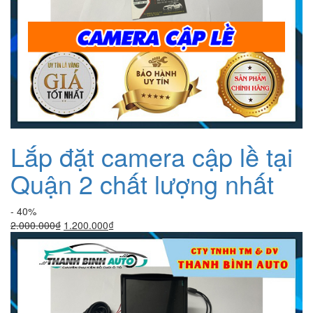
Lắp đặt camera cập lề tại
Quận 2 chất lượng nhất
- 40%
Giá
Giá
2.000.000
₫
1.200.000
₫
gốc
hiện
là:
tại
2.000.000₫.
là:
1.200.000₫.