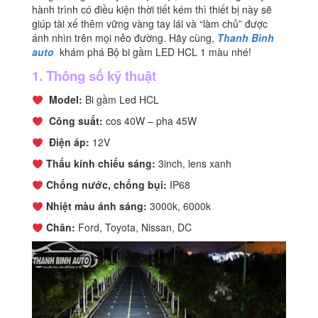
hành trình có điều kiện thời tiết kém thì thiết bị này sẽ
giúp tài xế thêm vững vàng tay lái và “làm chủ” được
ánh nhìn trên mọi nẻo đường. Hãy cùng,
Thanh Bình
auto
khám phá Bộ bi gầm LED HCL 1 màu nhé!
1. Thông số kỹ thuật
Model:
Bi gầm Led HCL
Công suất:
cos 40W – pha 45W
Điện áp:
12V
Thấu kính chiếu sáng:
3inch, lens xanh
Chống nước, chống bụi:
IP68
Nhiệt màu ánh sáng:
3000k, 6000k
Chân:
Ford, Toyota, Nissan, DC