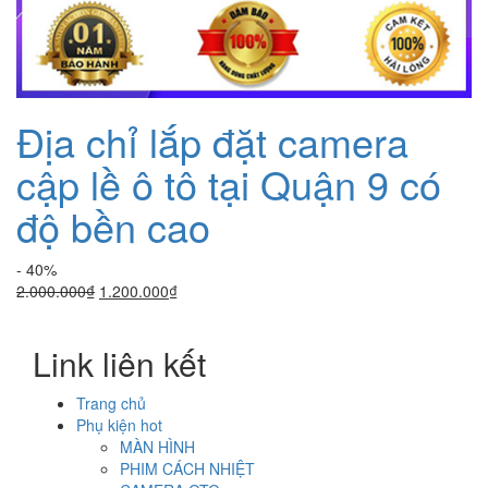
Địa chỉ lắp đặt camera
cập lề ô tô tại Quận 9 có
độ bền cao
- 40%
Giá
Giá
2.000.000
₫
1.200.000
₫
gốc
hiện
là:
tại
Link liên kết
2.000.000₫.
là:
1.200.000₫.
Trang chủ
Phụ kiện hot
MÀN HÌNH
PHIM CÁCH NHIỆT