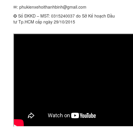
✉:
phukienxehoithanhbinh@gmail.com
✪ Số ĐKKD – MST: 0315240037 do Sở Kế hoạch Đầu
tư Tp.HCM cấp ngày 29/10/2015