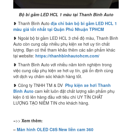
Bộ bi gầm LED HCL 1 màu tại Thanh Bình Auto
❥ Thanh Bình Auto
địa chỉ bán bộ bi gầm LED HCL 1
màu giá tốt nhất tại Quận Phú Nhuận TPHCM
❥ Ngoài bộ bi gầm LED HCL 3 chế độ màu, Thanh Bình
Auto còn cung cấp nhiều phụ kiện xe hơi uy tín chất
lượng. Bạn có thể tham khảo thêm các sản phẩm khác
tại website:
https://thanhbinhautohcm.com/
❥ Thanh Bình Auto với nhiều năm kinh nghiệm trong
việc cung cấp phụ kiện xe hơi uy tín, giá ổn định cùng
với dịch vụ chăm sóc khách hàng tốt.
❥ Công ty TNHH TM & DV
Phụ kiện xe hơi Thanh
Bình Auto
cam kết luôn đặt chất lượng sản phẩm phụ
kiện ô tô lên hàng đầu với tiêu chí UY TÍN CHẤT
LƯỢNG TẠO NIỀM TIN cho khách hàng.
=>>
Xem thêm:
–
Màn hình OLED C8S New liền cam 360