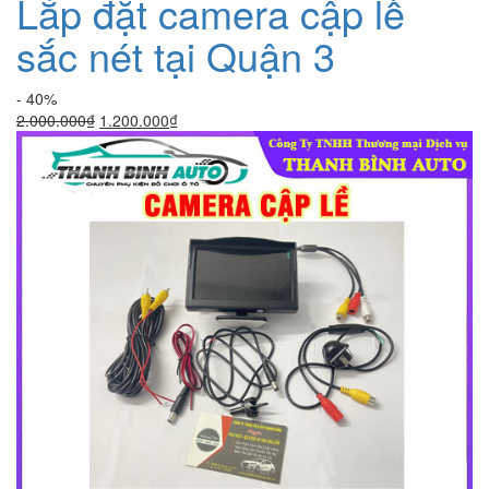
Lắp đặt camera cập lề
sắc nét tại Quận 3
- 40%
Giá
Giá
2.000.000
₫
1.200.000
₫
gốc
hiện
là:
tại
2.000.000₫.
là:
1.200.000₫.