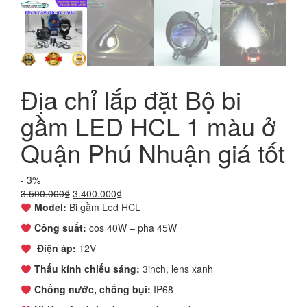
Địa chỉ lắp đặt Bộ bi
gầm LED HCL 1 màu ở
Quận Phú Nhuận giá tốt
- 3%
Giá
Giá
3.500.000
₫
3.400.000
₫
gốc
hiện
Model:
Bi gầm Led HCL
là:
tại
Công suất:
cos 40W – pha 45W
3.500.000₫.
là:
3.400.000₫.
Điện áp:
12V
Thấu kính chiếu sáng:
3inch, lens xanh
Chống nước, chống bụi:
IP68