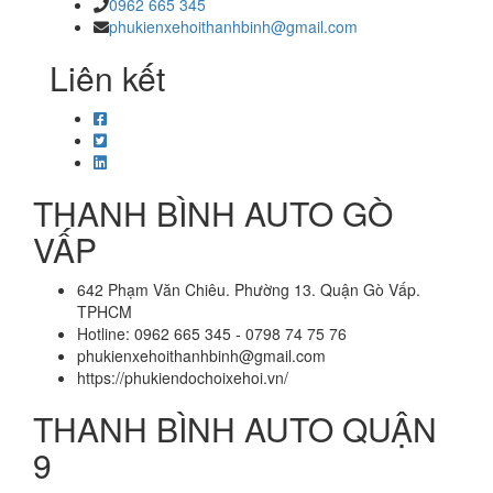
0962 665 345
phukienxehoithanhbinh@gmail.com
Liên kết
THANH BÌNH AUTO GÒ
VẤP
642 Phạm Văn Chiêu. Phường 13. Quận Gò Vấp.
TPHCM
Hotline: 0962 665 345 - 0798 74 75 76
phukienxehoithanhbinh@gmail.com
https://phukiendochoixehoi.vn/
THANH BÌNH AUTO QUẬN
9