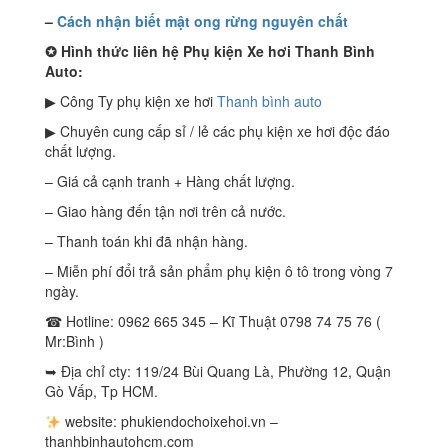
–
Cách nhận biết mật ong rừng nguyên chất
✪ Hình thức liên hệ Phụ kiện Xe hơi Thanh Bình
Auto:
▶ Công Ty phụ kiện xe hơi
Thanh bình auto
▶ Chuyên cung cấp sỉ / lẻ các phụ kiện xe hơi độc đáo
chất lượng.
– Giá cả cạnh tranh + Hàng chất lượng.
– Giao hàng đến tận nơi trên cả nước.
– Thanh toán khi đã nhận hàng.
– Miễn phí đổi trả sản phẩm phụ kiện ô tô trong vòng 7
ngày.
☎ Hotline: 0962 665 345 – Kĩ Thuật 0798 74 75 76 (
Mr:Bình )
➥ Địa chỉ cty: 119/24 Bùi Quang Là, Phường 12, Quận
Gò Vấp, Tp HCM.
website: phukiendochoixehoi.vn –
thanhbinhautohcm.com