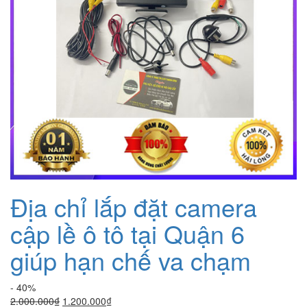
Địa chỉ lắp đặt camera
cập lề ô tô tại Quận 6
giúp hạn chế va chạm
- 40%
Giá
Giá
2.000.000
₫
1.200.000
₫