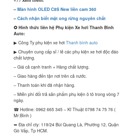
=>>
Xem thêm:
–
Màn hình OLED C8S New liền cam 360
–
Cách nhận biết mật ong rừng nguyên chất
✪ Hình thức liên hệ Phụ kiện Xe hơi Thanh Bình
Auto:
▶ Công Ty phụ kiện xe hơi
Thanh bình auto
▶ Chuyên cung cấp sỉ / lẻ các phụ kiện xe hơi độc đáo
chất lượng.
– Giá cả cạnh tranh + Hàng chất lượng.
– Giao hàng đến tận nơi trên cả nước.
– Thanh toán khi đã nhận hàng.
– Miễn phí đổi trả sản phẩm phụ kiện ô tô trong vòng 7
ngày.
☎ Hotline: 0962 665 345 – Kĩ Thuật 0798 74 75 76 (
Mr:Bình )
➥ Địa chỉ cty: 119/24 Bùi Quang Là, Phường 12, Quận
Gò Vấp, Tp HCM.