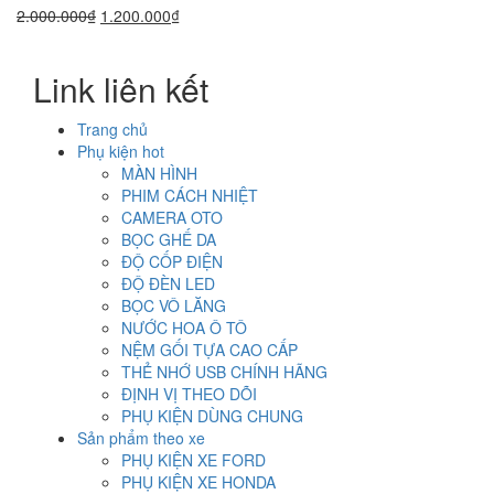
Giá
Giá
2.000.000
₫
1.200.000
₫
gốc
hiện
là:
tại
Link liên kết
2.000.000₫.
là:
1.200.000₫.
Trang chủ
Phụ kiện hot
MÀN HÌNH
PHIM CÁCH NHIỆT
CAMERA OTO
BỌC GHẾ DA
ĐỘ CỐP ĐIỆN
ĐỘ ĐÈN LED
BỌC VÔ LĂNG
NƯỚC HOA Ô TÔ
NỆM GỐI TỰA CAO CẤP
THẺ NHỚ USB CHÍNH HÃNG
ĐỊNH VỊ THEO DÕI
PHỤ KIỆN DÙNG CHUNG
Sản phẩm theo xe
PHỤ KIỆN XE FORD
PHỤ KIỆN XE HONDA