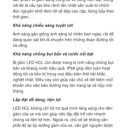
với đó là cấu tạo khe rãnh tản nhiệt sản xuất từ nhôm
đúc nguyên khối đem tới vẻ đẹp cao cấp, bóng bẩy theo
thời gian.
Khả năng chiếu sáng tuyệt vời
Ánh sáng gần giống ánh sáng tự nhiên ban ngày, rất dễ
dàng quan sát khi di chuyển trên những đoạn đường tối
và vắng.
Khả năng chống bụi bẩn và nước nổi bật
Bi gầm LED HCL còn được trang bị tính năng chống bụi
bẩn và kháng nước hiệu quả. IP68 giúp đèn luôn hoạt
động tốt và bền bỉ trong mọi điều kiện thời tiết khắc
nghiệt nhất. Điều này còn giúp các chủ xế tiết kiệm một
khoản cho việc bảo dưỡng hay tân trang lại xế hộp mỗi
tháng.
Lắp đặt dễ dàng, tiện lợi
LED HCL không chỉ hỗ trợ quá trình tăng sáng cho đèn
gầm của xe mà còn giúp việc lắp đặt trở nên nhanh
chóng và tiện lợi hơn. Ngoài ra, chủ xế sẽ không cần
phải độ lại ốp dưỡng gầm của xe, vẫn giữ nguyên được