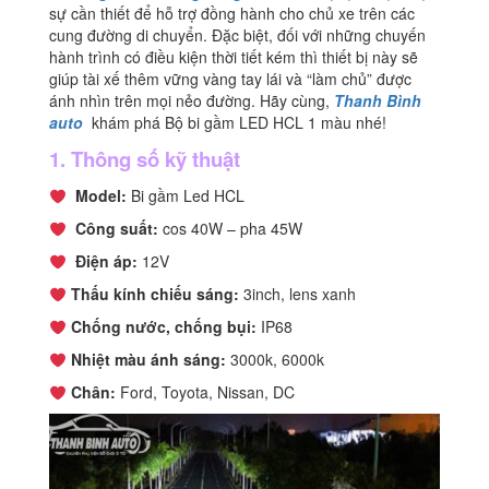
sự cần thiết để hỗ trợ đồng hành cho chủ xe trên các
số
cung đường di chuyển. Đặc biệt, đối với những chuyến
lượng
hành trình có điều kiện thời tiết kém thì thiết bị này sẽ
giúp tài xế thêm vững vàng tay lái và “làm chủ” được
ánh nhìn trên mọi nẻo đường. Hãy cùng,
Thanh Bình
auto
khám phá Bộ bi gầm LED HCL 1 màu nhé!
1. Thông số kỹ thuật
Model:
Bi gầm Led HCL
Công suất:
cos 40W – pha 45W
Điện áp:
12V
Thấu kính chiếu sáng:
3inch, lens xanh
Chống nước, chống bụi:
IP68
Nhiệt màu ánh sáng:
3000k, 6000k
Chân:
Ford, Toyota, Nissan, DC