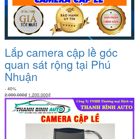
Lắp camera cập lề góc
quan sát rộng tại Phú
Nhuận
- 40%
Giá
Giá
2.000.000
₫
1.200.000
₫
gốc
hiện
là:
tại
2.000.000₫.
là:
1.200.000₫.