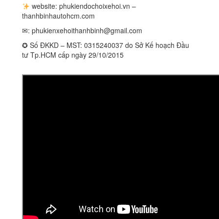
website: phukiendochoixehoi.vn –
thanhbinhautohcm.com
✉:
phukienxehoithanhbinh@gmail.com
✪ Số ĐKKD – MST: 0315240037 do Sở Kế hoạch Đầu
tư Tp.HCM cấp ngày 29/10/2015