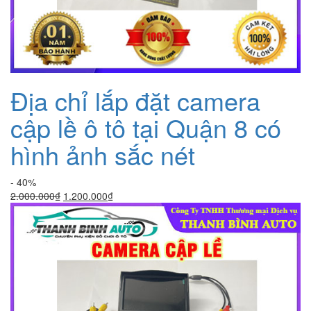
Địa chỉ lắp đặt camera
cập lề ô tô tại Quận 8 có
hình ảnh sắc nét
- 40%
Giá
Giá
2.000.000
₫
1.200.000
₫
gốc
hiện
là:
tại
2.000.000₫.
là:
1.200.000₫.