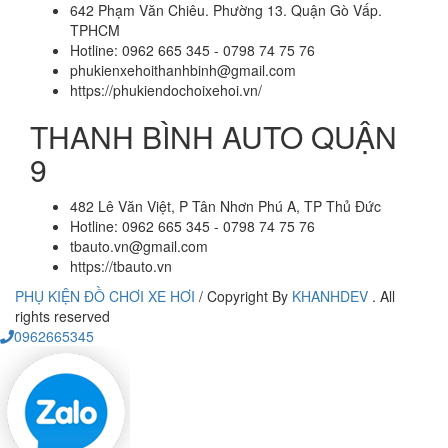
642 Phạm Văn Chiêu. Phường 13. Quận Gò Vấp.
TPHCM
Hotline: 0962 665 345 - 0798 74 75 76
phukienxehoithanhbinh@gmail.com
https://phukiendochoixehoi.vn/
THANH BÌNH AUTO QUẬN
9
482 Lê Văn Việt, P Tân Nhơn Phú A, TP Thủ Đức
Hotline: 0962 665 345 - 0798 74 75 76
tbauto.vn@gmail.com
https://tbauto.vn
PHỤ KIỆN ĐỒ CHƠI XE HƠI
/
Copyright By
KHANHDEV
. All
rights reserved
0962665345