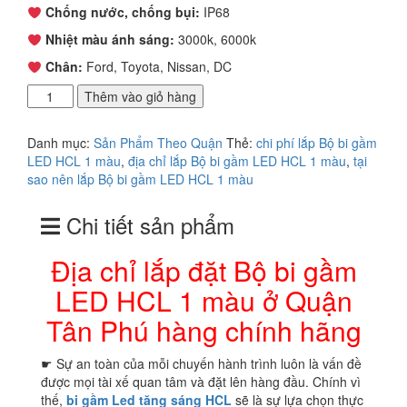
Chống nước, chống bụi:
IP68
Nhiệt màu ánh sáng:
3000k, 6000k
Chân:
Ford, Toyota, Nissan, DC
Địa
Thêm vào giỏ hàng
chỉ
lắp
Danh mục:
Sản Phẩm Theo Quận
Thẻ:
chi phí lắp Bộ bi gầm
đặt
LED HCL 1 màu
,
địa chỉ lắp Bộ bi gầm LED HCL 1 màu
,
tại
Bộ
sao nên lắp Bộ bi gầm LED HCL 1 màu
bi
gầm
Chi tiết sản phẩm
LED
HCL
1
Địa chỉ lắp đặt Bộ bi gầm
màu
LED HCL 1 màu ở Quận
ở
Quận
Tân Phú hàng chính hãng
Tân
Phú
☛ Sự an toàn của mỗi chuyến hành trình luôn là vấn đề
hàng
được mọi tài xế quan tâm và đặt lên hàng đầu. Chính vì
chính
thế,
bi gầm
Led tăng sáng HCL
sẽ là sự lựa chọn thực
hãng