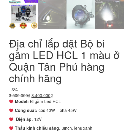
Địa chỉ lắp đặt Bộ bi
gầm LED HCL 1 màu ở
Quận Tân Phú hàng
chính hãng
- 3%
Giá
Giá
3.500.000
₫
3.400.000
₫
gốc
hiện
Model:
Bi gầm Led HCL
là:
tại
Công suất:
cos 40W – pha 45W
3.500.000₫.
là:
3.400.000₫.
Điện áp:
12V
Thấu kính chiếu sáng:
3inch, lens xanh