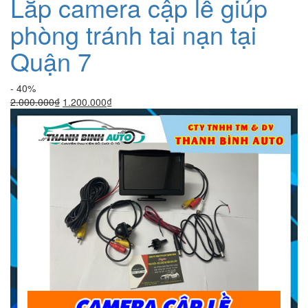
Lắp camera cập lề giúp
phòng tránh tai nạn tại
Quận 7
- 40%
Giá
Giá
2.000.000
₫
1.200.000
₫
gốc
hiện
là:
tại
2.000.000₫.
là:
1.200.000₫.