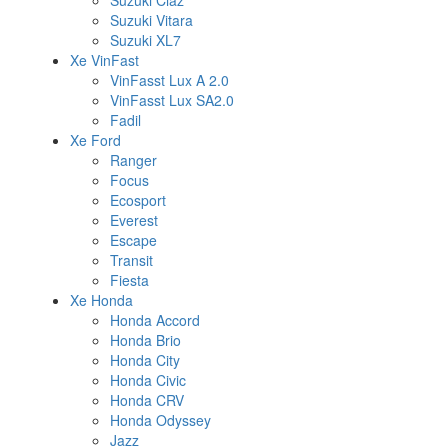
Suzuki Ciaz
Suzuki Vitara
Suzuki XL7
Xe VinFast
VinFasst Lux A 2.0
VinFasst Lux SA2.0
Fadil
Xe Ford
Ranger
Focus
Ecosport
Everest
Escape
Transit
Fiesta
Xe Honda
Honda Accord
Honda Brio
Honda City
Honda Civic
Honda CRV
Honda Odyssey
Jazz