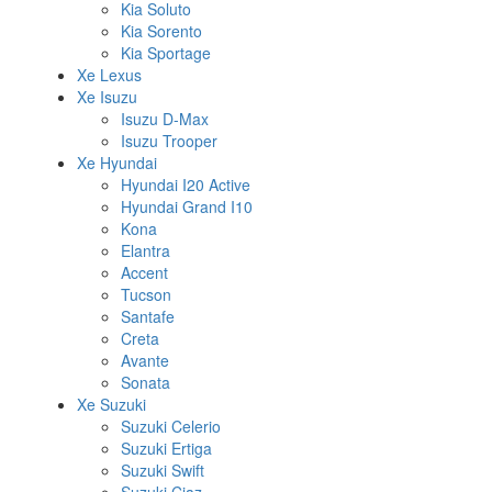
Kia Soluto
Kia Sorento
Kia Sportage
Xe Lexus
Xe Isuzu
Isuzu D-Max
Isuzu Trooper
Xe Hyundai
Hyundai I20 Active
Hyundai Grand I10
Kona
Elantra
Accent
Tucson
Santafe
Creta
Avante
Sonata
Xe Suzuki
Suzuki Celerio
Suzuki Ertiga
Suzuki Swift