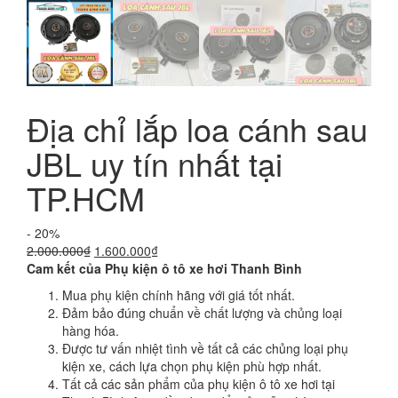
Địa chỉ lắp loa cánh sau
JBL uy tín nhất tại
TP.HCM
- 20%
Giá
Giá
2.000.000
₫
1.600.000
₫
gốc
hiện
Cam kết của Phụ kiện ô tô xe hơi Thanh Bình
là:
tại
Mua phụ kiện chính hãng với giá tốt nhất.
2.000.000₫.
là:
Đảm bảo đúng chuẩn về chất lượng và chủng loại
1.600.000₫.
hàng hóa.
Được tư vấn nhiệt tình về tất cả các chủng loại phụ
kiện xe, cách lựa chọn phụ kiện phù hợp nhất.
Tất cả các sản phẩm của phụ kiện ô tô xe hơi tại