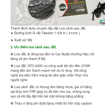
Thanh Bình Auto chuyên lắp đặt Loa cánh sau JBL
➤ Đường kính lỗ cắt Tweeter 1-5/8 in ( 41mm )
➤ Xuất xứ: Mỹ
2. Ưu điểm loa cánh sau JBL
❆ Loa JBL là dòng loa đến từ Car Audio thương hiệu nổi
tiếng về âm thanh ở Mỹ
❆ Loa JBL GTO 609C có công suất lớn lên đến 270W
mang đến âm thanh mạnh mẽ và rõ ràng. Với công
nghệ loa siêu trầm mang lại cảm giác chân thực cho
người nghe
❆ Loa cánh JBL có khung làm bằng nhựa, gia cố bằng
sợi thủy tinh FRP giúp có độ bền cho loa, chống cong
vẹo cả khi lắp đặt trên bề mặt không bằng phẳng
❆ Thay vì lãng phí dưới dạng nhiệt thì hỗn hợp cacbon