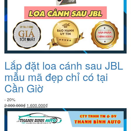
Lắp đặt loa cánh sau JBL
mẫu mã đẹp chỉ có tại
Cần Giờ
- 20%
Giá
Giá
2.000.000
₫
1.600.000
₫
gốc
hiện
là:
tại
2.000.000₫.
là:
1.600.000₫.