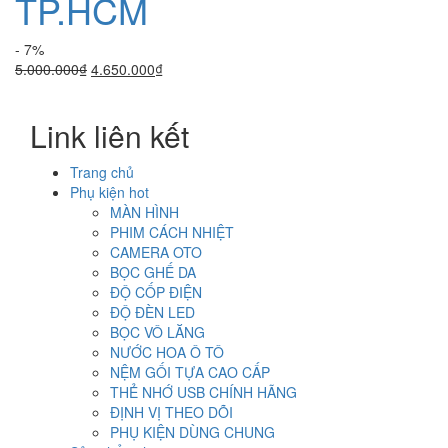
TP.HCM
- 7%
Giá
Giá
5.000.000
₫
4.650.000
₫
gốc
hiện
là:
tại
Link liên kết
5.000.000₫.
là:
4.650.000₫.
Trang chủ
Phụ kiện hot
MÀN HÌNH
PHIM CÁCH NHIỆT
CAMERA OTO
BỌC GHẾ DA
ĐỘ CỐP ĐIỆN
ĐỘ ĐÈN LED
BỌC VÔ LĂNG
NƯỚC HOA Ô TÔ
NỆM GỐI TỰA CAO CẤP
THẺ NHỚ USB CHÍNH HÃNG
ĐỊNH VỊ THEO DÕI
PHỤ KIỆN DÙNG CHUNG