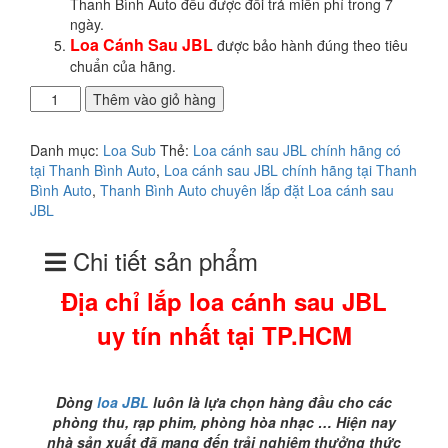
Thanh Bình Auto đều được đổi trả miễn phí trong 7
ngày.
Loa Cánh Sau JBL
được bảo hành đúng theo tiêu
chuẩn của hãng.
Địa
Thêm vào giỏ hàng
chỉ
lắp
Danh mục:
Loa Sub
Thẻ:
Loa cánh sau JBL chính hãng có
loa
tại Thanh Bình Auto
,
Loa cánh sau JBL chính hãng tại Thanh
cánh
Bình Auto
,
Thanh Bình Auto chuyên lắp đặt Loa cánh sau
sau
JBL
JBL
uy
Chi tiết sản phẩm
tín
nhất
Địa chỉ lắp loa cánh sau JBL
tại
TP.HCM
uy tín nhất tại TP.HCM
số
lượng
Dòng
loa JBL
luôn là lựa chọn hàng đầu cho các
phòng thu, rạp phim, phòng hòa nhạc … Hiện nay
nhà sản xuất đã mang đến trải nghiệm thưởng thức