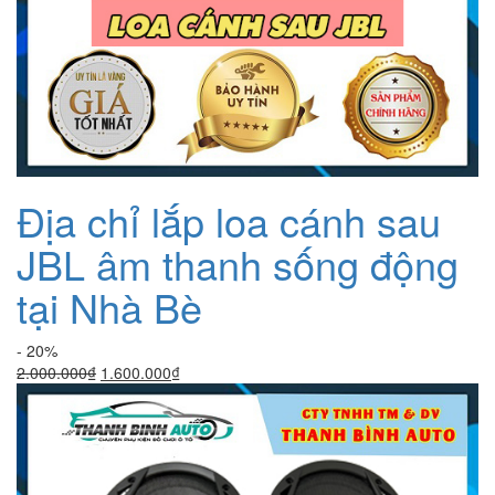
Địa chỉ lắp loa cánh sau
JBL âm thanh sống động
tại Nhà Bè
- 20%
Giá
Giá
2.000.000
₫
1.600.000
₫
gốc
hiện
là:
tại
2.000.000₫.
là:
1.600.000₫.