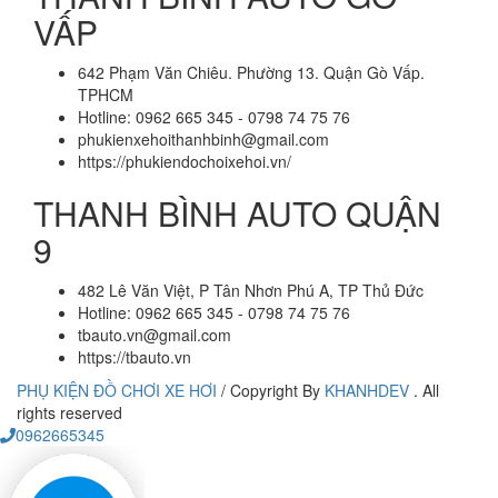
VẤP
642 Phạm Văn Chiêu. Phường 13. Quận Gò Vấp.
TPHCM
Hotline: 0962 665 345 - 0798 74 75 76
phukienxehoithanhbinh@gmail.com
https://phukiendochoixehoi.vn/
THANH BÌNH AUTO QUẬN
9
482 Lê Văn Việt, P Tân Nhơn Phú A, TP Thủ Đức
Hotline: 0962 665 345 - 0798 74 75 76
tbauto.vn@gmail.com
https://tbauto.vn
PHỤ KIỆN ĐỒ CHƠI XE HƠI
/
Copyright By
KHANHDEV
. All
rights reserved
0962665345