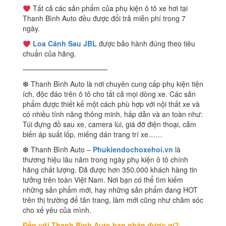
Tất cả các sản phẩm của phụ kiện ô tô xe hơi tại
Thanh Bình Auto đều được đổi trả miễn phí trong 7
ngày.
Loa Cánh Sau JBL
được bảo hành đúng theo tiêu
chuẩn của hãng.
————————————
❆ Thanh Bình Auto là nơi chuyên cung cấp phụ kiện tiện
ích, độc đáo trên ô tô cho tất cả mọi dòng xe. Các sản
phẩm được thiết kế một cách phù hợp với nội thất xe và
có nhiều tính năng thông minh, hấp dẫn và an toàn như:
Túi đựng đồ sau xe, camera lùi, giá đỡ điện thoại, cảm
biến áp suất lốp, miếng dán trang trí xe……
❆ Thanh Bình Auto –
Phukiendochoxehoi.vn
là
thương hiệu lâu năm trong ngày phụ kiện ô tô chính
hãng chất lượng. Đã được hơn 350.000 khách hàng tin
tưởng trên toàn Việt Nam. Nơi bạn có thể tìm kiếm
những sản phẩm mới, hay những sản phẩm đang HOT
trên thị trường để tân trang, làm mới cũng như chăm sóc
cho xế yêu của mình.
Đến với Thanh Bình Auto bạn nhận được gì?