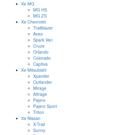
Xe MG
MG HS
MG ZS
Xe Chevrolet
Trailblazer
Aveo
Spark Van
Cruze
Orlando
Colorado
Captiva
Xe Mitsubishi
Xpander
Outlander
Mirage
Attrage
Pajero
Pajero Sport
Triton
Xe Nissan
X-Trail
Sunny