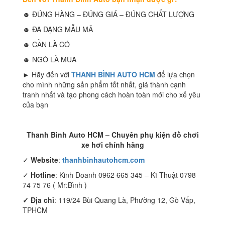
☻ ĐÚNG HÀNG – ĐÚNG GIÁ – ĐÚNG CHẤT LƯỢNG
☻ ĐA DẠNG MẪU MÃ
☻ CẦN LÀ CÓ
☻ NGÓ LÀ MUA
► Hãy đến với
THANH BÌNH AUTO HCM
để lựa chọn
cho mình những sản phẩm tốt nhất, giá thành cạnh
tranh nhất và tạo phong cách hoàn toàn mới cho xế yêu
của bạn
Thanh Bình Auto HCM – Chuyên phụ kiện đồ chơi
xe hơi chính hãng
✓
Website
:
thanhbinhautohcm.com
✓
Hotline
: Kinh Doanh 0962 665 345 – Kĩ Thuật 0798
74 75 76 ( Mr:Bình )
✓ Địa chỉ
: 119/24 Bùi Quang Là, Phường 12, Gò Vấp,
TPHCM