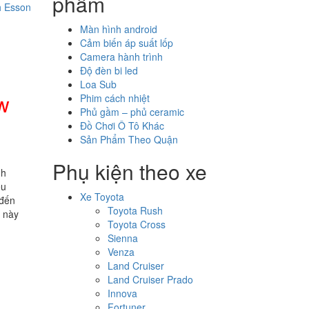
phẩm
h Esson
Màn hình android
Cảm biến áp suất lốp
Camera hành trình
Độ đèn bi led
Loa Sub
w
Phim cách nhiệt
Phủ gầm – phủ ceramic
Đồ Chơi Ô Tô Khác
Sản Phẩm Theo Quận
Phụ kiện theo xe
nh
ều
Xe Toyota
 đến
Toyota Rush
m này
Toyota Cross
Sienna
Venza
Land Cruiser
Land Cruiser Prado
Innova
Fortuner