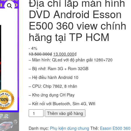
Địa chỉ lắp màn hình
DVD Android Esson
E500 360 view chính
hãng tại TP HCM
- 4%
Giá
Giá
13.500.000
₫
13.000.000
₫
gốc
hiện
– Màn hình: QLed với độ phân giải 1280×720
là:
tại
– Bộ nhớ: Ram 3G + Rom 32GB
13.500.000₫.
là:
13.000.000₫.
– Hệ điều hành Android 10
– CPU: Chip 7862, 8 nhân
– Kho ứng dụng CH Play
– Kết nối với Bluetooth, Sim 4G, Wifi
Địa
Thêm vào giỏ hàng
chỉ
lắp
Danh mục:
Phụ kiện dùng chung
Thẻ:
Esson E500 360
màn