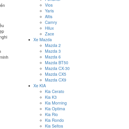
Vios
iến
Yaris
Altis
Camry
iều
Hilux
đẹp
Zace
nghi
Xe Mazda
Mazda 2
Mazda 3
m
Mazda 6
 minh
Mazda BT50
Mazda CX-30
Mazda CX5
Mazda CX9
Xe KIA
Kia Cerato
Kia K3
Kia Morning
Kia Optima
Kia Rio
Kia Rondo
Kia Seltos