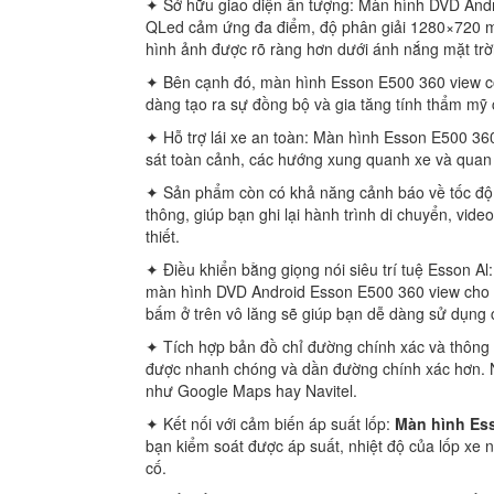
✦ Sở hữu giao diện ấn tượng: Màn hình DVD Andr
QLed cảm ứng đa điểm, độ phân giải 1280×720 man
hình ảnh được rõ ràng hơn dưới ánh nắng mặt trời
✦ Bên cạnh đó, màn hình Esson E500 360 view còn
dàng tạo ra sự đồng bộ và gia tăng tính thẩm mỹ 
✦ Hỗ trợ lái xe an toàn: Màn hình Esson E500 360
sát toàn cảnh, các hướng xung quanh xe và quan 
✦ Sản phẩm còn có khả năng cảnh báo về tốc độ, 
thông, giúp bạn ghi lại hành trình di chuyển, vid
thiết.
✦ Điều khiển bằng giọng nói siêu trí tuệ Esson Al:
màn hình DVD Android Esson E500 360 view cho p
bấm ở trên vô lăng sẽ giúp bạn dễ dàng sử dụng c
✦ Tích hợp bản đồ chỉ đường chính xác và thông 
được nhanh chóng và dần đường chính xác hơn. Ngo
như Google Maps hay Navitel.
✦ Kết nối với cảm biến áp suất lốp:
Màn hình Es
bạn kiểm soát được áp suất, nhiệt độ của lốp xe n
cố.