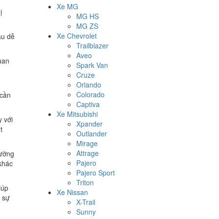
Xe MG
ị
MG HS
MG ZS
Xe Chevrolet
au dễ
Trailblazer
Aveo
uan
Spark Van
Cruze
Orlando
Colorado
 cần
Captiva
Xe Mitsubishi
y với
Xpander
t
Outlander
Mirage
Attrage
đường
Pajero
 khác
Pajero Sport
Triton
iúp
Xe Nissan
a sự
X-Trail
Sunny