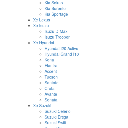
Kia Soluto
Kia Sorento
Kia Sportage
Xe Lexus
Xe Isuzu
Isuzu D-Max
Isuzu Trooper
Xe Hyundai
Hyundai I20 Active
Hyundai Grand I10
Kona
Elantra
Accent
Tucson
Santafe
Creta
Avante
Sonata
Xe Suzuki
Suzuki Celerio
Suzuki Ertiga
Suzuki Swift