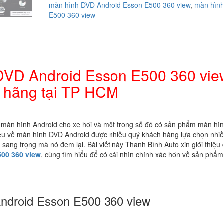
màn hình DVD Android Esson E500 360 view
,
màn hìn
hình
E500 360 view
DVD
Android
Esson
E500
360
view
 DVD Android Esson E500 360 vie
chính
 hãng tại TP HCM
hãng
tại
TP
HCM
m màn hình Android cho xe hơi và một trong số đó có sản phẩm màn hì
số
iệu về màn hình DVD Android được nhiều quý khách hàng lựa chọn nhi
lượng
ang trọng mà nó đem lại. Bài viết này Thanh Bình Auto xin giới thiệu
00 360 view
, cùng tìm hiểu để có cái nhìn chính xác hơn về sản phẩ
Android Esson E500 360 view