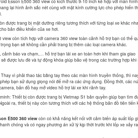
oid Esson E500 360 view có kích thước 9-10 inch kế hợp với màn hình
g lại hình ảnh sắc nét cùng với mặt kính cường lực cho phép hiển th
.
 được trang bị mặt dưỡng riêng tương thích với từng loại xe khác nh
cho bản điều khiển của xe hơi.
 view còn tích hợp với camera 360 view toàn cảnh hỗ trợ bạn có thể q
trọng bạn sẽ không cần phải trang bị thêm các loại camera khác.
cảnh báo va chạm,… hỗ trợ bạn lái xe an toàn hơn khi tham gia giao
eo sẽ được lưu đè và tự động khóa giúp bảo vệ trong các trường hợp khi
 Thay vì phải thao tác bằng tay theo các màn hình truyền thống, thì na
hép bạn sử dụng giọng nói để mở ra các ứng dụng. Đồng thời, các nú
amera, bản đồ hay mở video hỗ trợ lái xe khi rảnh tay.
minh: Thiết bị còn được trang bị Vietmap S1 bản quyền giúp bạn tìm 
ài ra, thiết bị này còn tương thích với các hệ thống bản đồ tiên tiến
son E500 360 view
còn có khả năng kết nối với cảm biến áp suất lốp g
hanh chóng và có ngay phương án xử lý kịp thời trước khi lốp xe xảy r