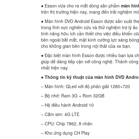
● Esson vừa cho ra mắt dòng sản phẩm
màn hìn
trên thị trường hiện nay, mang đến trải nghiệm mớ
● Màn hình DVD Android Esson được sản xuất th
trong lĩnh vực nghiên cứu và thử nghiệm trợ lý ả
tính năng hữu ích cần thiết cho việc điều khiển
bên ngoài bắt mắt, mặt kính cường lực sáng bóng 
cho không gian bên trong nội thất của xe bạn.
● Đặc biệt màn hình Esson được nhiều bạn lựa ch
giúp dễ dàng tiếp cận với công nghệ. Thành công
nhất hiện nay.
●
Thông tin kỹ thuật của màn hình DVD Andro
– Màn hình: QLed với độ phân giải 1280×720
– Bộ nhớ: Ram 3G + Rom 32GB
– Hệ điều hành Android 10
– Cắm sim: 4G LTE
– CPU: Chip 7862, 8 nhân
– Kho ứng dụng CH Play