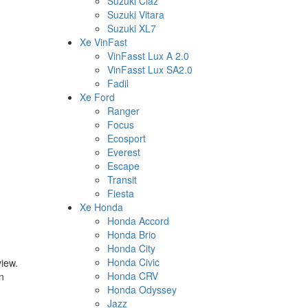
Suzuki Ciaz
Suzuki Vitara
Suzuki XL7
Xe VinFast
VinFasst Lux A 2.0
VinFasst Lux SA2.0
Fadil
Xe Ford
Ranger
Focus
Ecosport
Everest
Escape
Transit
Fiesta
Xe Honda
Honda Accord
Honda Brio
Honda City
Honda Civic
iew.
Honda CRV
n
Honda Odyssey
Jazz