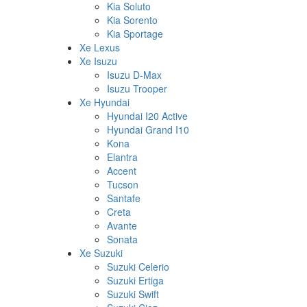
Kia Soluto
Kia Sorento
Kia Sportage
Xe Lexus
Xe Isuzu
Isuzu D-Max
Isuzu Trooper
Xe Hyundai
Hyundai I20 Active
Hyundai Grand I10
Kona
Elantra
Accent
Tucson
Santafe
Creta
Avante
Sonata
Xe Suzuki
Suzuki Celerio
Suzuki Ertiga
Suzuki Swift