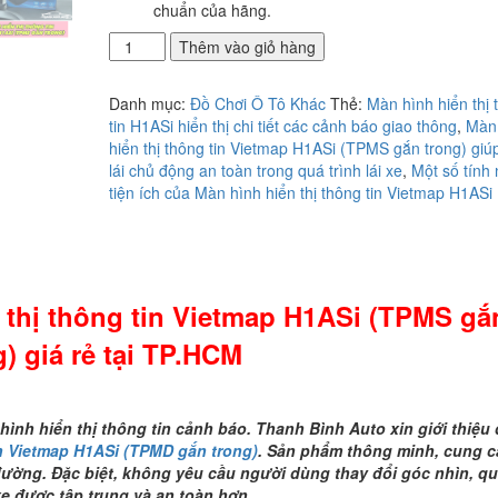
chuẩn của hãng.
Địa
Thêm vào giỏ hàng
chỉ
lắp
Danh mục:
Đồ Chơi Ô Tô Khác
Thẻ:
Màn hình hiển thị 
Màn
tin H1ASi hiển thị chi tiết các cảnh báo giao thông
,
Màn
hình
hiển thị thông tin Vietmap H1ASi (TPMS gắn trong) giú
hiển
lái chủ động an toàn trong quá trình lái xe
,
Một số tính
thị
tiện ích của Màn hình hiển thị thông tin Vietmap H1ASi
thông
tin
Vietmap
H1ASi
(TPMS
n thị thông tin Vietmap H1ASi (TPMS gắ
gắn
trong)
g) giá rẻ tại TP.HCM
giá
rẻ
tại
TP.HCM
hình hiển thị thông tin cảnh báo. Thanh Bình Auto xin giới thiệu
số
in Vietmap H1ASi (TPMD gắn trong)
. Sản phẩm thông minh, cung c
lượng
đường. Đặc biệt, không yêu cầu người dùng thay đổi góc nhìn, q
 xe được tập trung và an toàn hơn