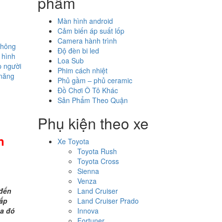
phẩm
Màn hình android
Cảm biến áp suất lốp
Camera hành trình
thông
Độ đèn bi led
 hình
Loa Sub
p người
Phim cách nhiệt
 năng
Phủ gầm – phủ ceramic
Đồ Chơi Ô Tô Khác
Sản Phẩm Theo Quận
Phụ kiện theo xe
n
Xe Toyota
Toyota Rush
Toyota Cross
Sienna
Venza
 đến
Land Cruiser
ấp
Land Cruiser Prado
ua đó
Innova
Fortuner