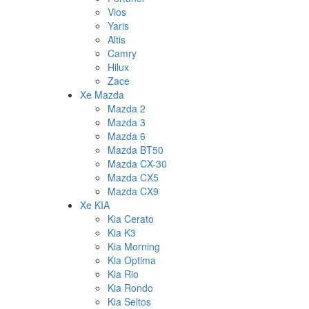
Vios
Yaris
Altis
Camry
Hilux
Zace
Xe Mazda
Mazda 2
Mazda 3
Mazda 6
Mazda BT50
Mazda CX-30
Mazda CX5
Mazda CX9
Xe KIA
Kia Cerato
Kia K3
Kia Morning
Kia Optima
Kia Rio
Kia Rondo
Kia Seltos