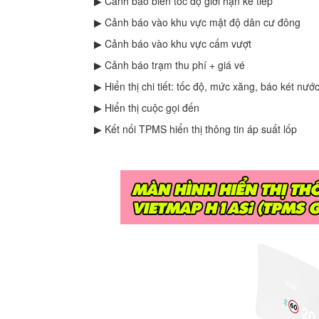
▶ Cảnh báo biển tốc độ giới hạn kế tiếp
▶ Cảnh báo vào khu vực mật độ dân cư đông
▶ Cảnh báo vào khu vực cấm vượt
▶ Cảnh báo trạm thu phí + giá vé
▶ Hiển thị chi tiết: tốc độ, mức xăng, báo két nướ
▶ Hiển thị cuộc gọi đến
▶ Kết nối TPMS hiển thị thông tin áp suất lốp