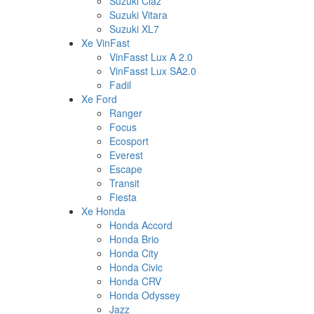
Suzuki Ciaz
Suzuki Vitara
Suzuki XL7
Xe VinFast
VinFasst Lux A 2.0
VinFasst Lux SA2.0
Fadil
Xe Ford
Ranger
Focus
Ecosport
Everest
Escape
Transit
Fiesta
Xe Honda
Honda Accord
Honda Brio
Honda City
Honda Civic
Honda CRV
Honda Odyssey
Jazz