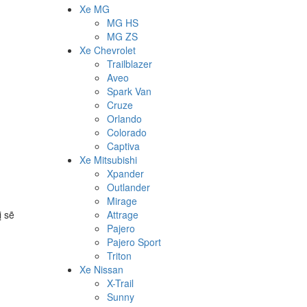
Xe MG
MG HS
MG ZS
Xe Chevrolet
Trailblazer
Aveo
Spark Van
Cruze
Orlando
Colorado
Captiva
Xe Mitsubishi
Xpander
Outlander
Mirage
ị sẽ
Attrage
Pajero
Pajero Sport
Triton
Xe Nissan
X-Trail
Sunny