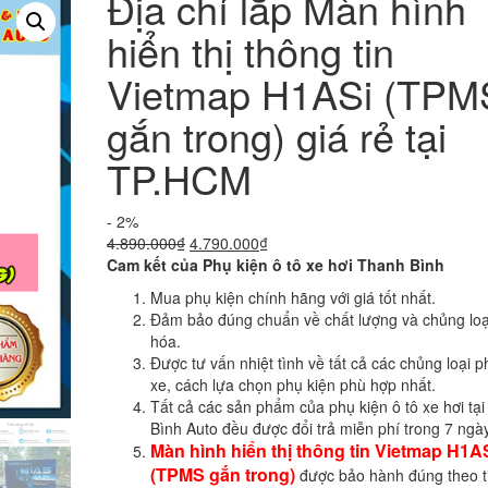
Địa chỉ lắp Màn hình
hiển thị thông tin
Vietmap H1ASi (TPM
gắn trong) giá rẻ tại
TP.HCM
- 2%
Giá
Giá
4.890.000
₫
4.790.000
₫
gốc
hiện
Cam kết của Phụ kiện ô tô xe hơi Thanh Bình
là:
tại
Mua phụ kiện chính hãng với giá tốt nhất.
4.890.000₫.
là:
Đảm bảo đúng chuẩn về chất lượng và chủng loạ
4.790.000₫.
hóa.
Được tư vấn nhiệt tình về tất cả các chủng loại p
xe, cách lựa chọn phụ kiện phù hợp nhất.
Tất cả các sản phẩm của phụ kiện ô tô xe hơi tạ
Bình Auto đều được đổi trả miễn phí trong 7 ngày
Màn hình hiển thị thông tin Vietmap H1A
(TPMS gắn trong)
được bảo hành đúng theo t