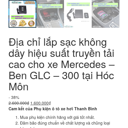
Địa chỉ lắp sạc không
dây hiệu suất truyền tải
cao cho xe Mercedes –
Ben GLC – 300 tại Hóc
Môn
- 38%
Giá
Giá
2.600.000
₫
1.600.000
₫
gốc
hiện
Cam kết của Phụ kiện ô tô xe hơi Thanh Bình
là:
tại
Mua phụ kiện chính hãng với giá tốt nhất.
2.600.000₫.
là:
Đảm bảo đúng chuẩn về chất lượng và chủng loại
1.600.000₫.