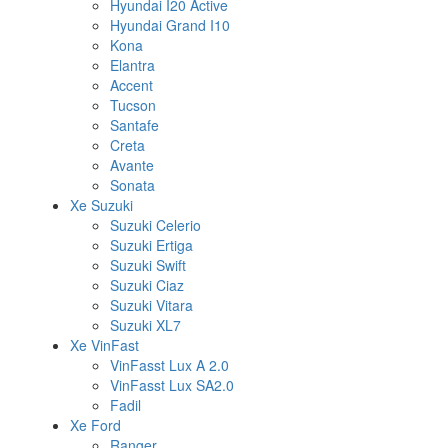
Hyundai I20 Active
Hyundai Grand I10
Kona
Elantra
Accent
Tucson
Santafe
Creta
Avante
Sonata
Xe Suzuki
Suzuki Celerio
Suzuki Ertiga
Suzuki Swift
Suzuki Ciaz
Suzuki Vitara
Suzuki XL7
Xe VinFast
VinFasst Lux A 2.0
VinFasst Lux SA2.0
Fadil
Xe Ford
Ranger