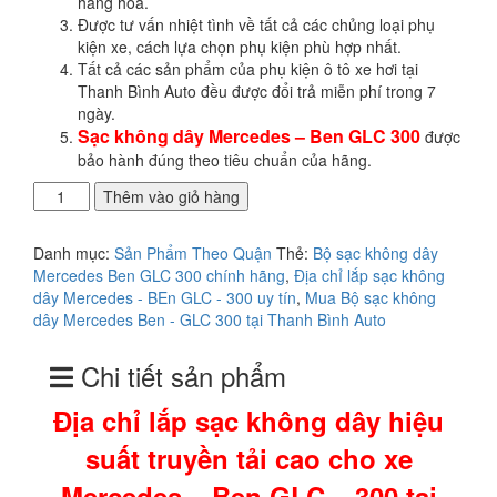
hàng hóa.
Được tư vấn nhiệt tình về tất cả các chủng loại phụ
kiện xe, cách lựa chọn phụ kiện phù hợp nhất.
Tất cả các sản phẩm của phụ kiện ô tô xe hơi tại
Thanh Bình Auto đều được đổi trả miễn phí trong 7
ngày.
Sạc không dây Mercedes – Ben GLC 300
được
bảo hành đúng theo tiêu chuẩn của hãng.
Địa
Thêm vào giỏ hàng
chỉ
lắp
Danh mục:
Sản Phẩm Theo Quận
Thẻ:
Bộ sạc không dây
sạc
Mercedes Ben GLC 300 chính hãng
,
Địa chỉ lắp sạc không
không
dây Mercedes - BEn GLC - 300 uy tín
,
Mua Bộ sạc không
dây
dây Mercedes Ben - GLC 300 tại Thanh Bình Auto
hiệu
suất
Chi tiết sản phẩm
truyền
tải
Địa chỉ lắp sạc không dây hiệu
cao
cho
suất truyền tải cao cho xe
xe
Mercedes
Mercedes – Ben GLC – 300 tại