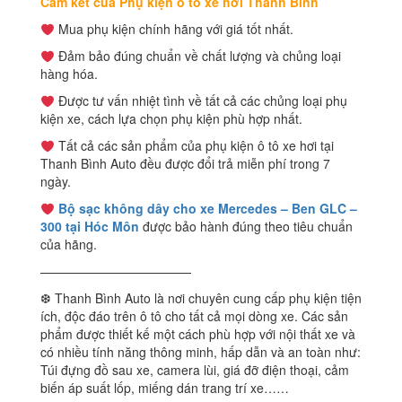
Cam kết của Phụ kiện ô tô xe hơi Thanh Bình
Mua phụ kiện chính hãng với giá tốt nhất.
Đảm bảo đúng chuẩn về chất lượng và chủng loại
hàng hóa.
Được tư vấn nhiệt tình về tất cả các chủng loại phụ
kiện xe, cách lựa chọn phụ kiện phù hợp nhất.
Tất cả các sản phẩm của phụ kiện ô tô xe hơi tại
Thanh Bình Auto đều được đổi trả miễn phí trong 7
ngày.
Bộ sạc không dây cho xe Mercedes – Ben GLC –
300 tại Hóc Môn
được bảo hành đúng theo tiêu chuẩn
của hãng.
————————————
❆ Thanh Bình Auto là nơi chuyên cung cấp phụ kiện tiện
ích, độc đáo trên ô tô cho tất cả mọi dòng xe. Các sản
phẩm được thiết kế một cách phù hợp với nội thất xe và
có nhiều tính năng thông minh, hấp dẫn và an toàn như:
Túi đựng đồ sau xe, camera lùi, giá đỡ điện thoại, cảm
biến áp suất lốp, miếng dán trang trí xe……