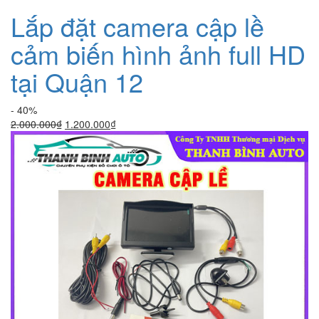
Lắp đặt camera cập lề
cảm biến hình ảnh full HD
tại Quận 12
- 40%
Giá
Giá
2.000.000
₫
1.200.000
₫
gốc
hiện
là:
tại
2.000.000₫.
là:
1.200.000₫.