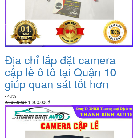
Địa chỉ lắp đặt camera
cập lề ô tô tại Quận 10
giúp quan sát tốt hơn
- 40%
Giá
Giá
2.000.000
₫
1.200.000
₫
gốc
hiện
là:
tại
2.000.000₫.
là:
1.200.000₫.