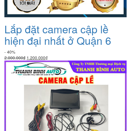
Lắp đặt camera cập lề
hiện đại nhất ở Quận 6
- 40%
Giá
Giá
2.000.000
₫
1.200.000
₫
gốc
hiện
là:
tại
2.000.000₫.
là:
1.200.000₫.