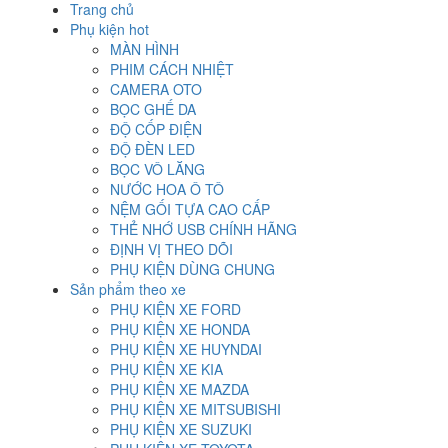
Trang chủ
Phụ kiện hot
MÀN HÌNH
PHIM CÁCH NHIỆT
CAMERA OTO
BỌC GHẾ DA
ĐỘ CỐP ĐIỆN
ĐỘ ĐÈN LED
BỌC VÔ LĂNG
NƯỚC HOA Ô TÔ
NỆM GỐI TỰA CAO CẤP
THẺ NHỚ USB CHÍNH HÃNG
ĐỊNH VỊ THEO DÕI
PHỤ KIỆN DÙNG CHUNG
Sản phẩm theo xe
PHỤ KIỆN XE FORD
PHỤ KIỆN XE HONDA
PHỤ KIỆN XE HUYNDAI
PHỤ KIỆN XE KIA
PHỤ KIỆN XE MAZDA
PHỤ KIỆN XE MITSUBISHI
PHỤ KIỆN XE SUZUKI