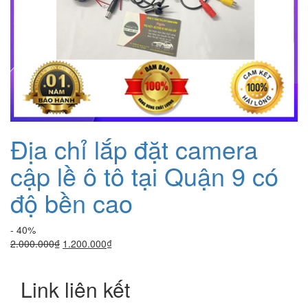
Địa chỉ lắp đặt camera
cập lề ô tô tại Quận 9 có
độ bền cao
- 40%
Giá
Giá
2.000.000
₫
1.200.000
₫
gốc
hiện
là:
tại
Link liên kết
2.000.000₫.
là:
1.200.000₫.