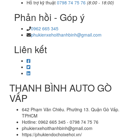
Hỗ trợ kỹ thuật
0798 74 75 76
(8:00 - 18:00)
Phản hồi - Góp ý
0962 665 345
phukienxehoithanhbinh@gmail.com
Liên kết
THANH BÌNH AUTO GÒ
VẤP
642 Phạm Văn Chiêu. Phường 13. Quận Gò Vấp.
TPHCM
Hotline: 0962 665 345 - 0798 74 75 76
phukienxehoithanhbinh@gmail.com
https://phukiendochoixehoi.vn/