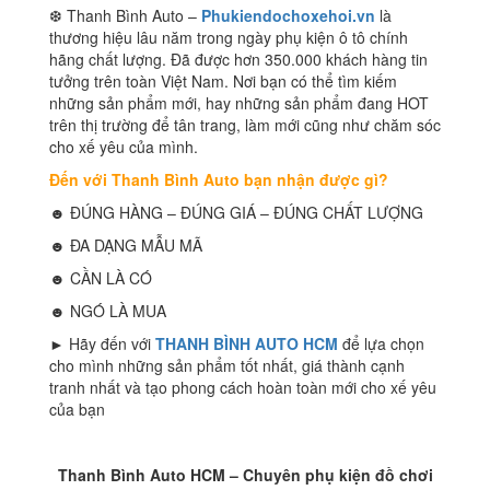
❆ Thanh Bình Auto –
Phukiendochoxehoi.vn
là
thương hiệu lâu năm trong ngày phụ kiện ô tô chính
hãng chất lượng. Đã được hơn 350.000 khách hàng tin
tưởng trên toàn Việt Nam. Nơi bạn có thể tìm kiếm
những sản phẩm mới, hay những sản phẩm đang HOT
trên thị trường để tân trang, làm mới cũng như chăm sóc
cho xế yêu của mình.
Đến với Thanh Bình Auto bạn nhận được gì?
☻ ĐÚNG HÀNG – ĐÚNG GIÁ – ĐÚNG CHẤT LƯỢNG
☻ ĐA DẠNG MẪU MÃ
☻ CẦN LÀ CÓ
☻ NGÓ LÀ MUA
► Hãy đến với
THANH BÌNH AUTO HCM
để lựa chọn
cho mình những sản phẩm tốt nhất, giá thành cạnh
tranh nhất và tạo phong cách hoàn toàn mới cho xế yêu
của bạn
Thanh Bình Auto HCM – Chuyên phụ kiện đồ chơi