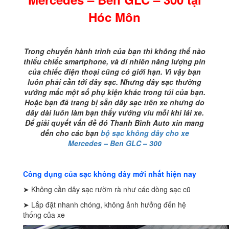
–
Ben
Hóc Môn
GLC
-
300
Trong chuyến hành trình của bạn thì không thể nào
tại
thiếu chiếc smartphone, và dĩ nhiên năng lượng pin
Hóc
của chiếc điện thoại cũng có giới hạn. Vì vậy bạn
Môn
luôn phải cần tới dây sạc. Nhưng dây sạc thường
số
vướng mắc một số phụ kiện khác trong túi của bạn.
lượng
Hoặc bạn đã trang bị sẵn dây sạc trên xe nhưng do
dây dài luôn làm bạn thấy vướng víu mỗi khi lái xe.
Để giải quyết vấn đề đó Thanh Bình Auto xin mang
đến cho các bạn
bộ sạc không dây cho xe
Mercedes – Ben GLC – 300
Công dụng của sạc không dây mới nhất hiện nay
➤ Không cần dây sạc rườm rà như các dòng sạc cũ
➤ Lắp đặt nhanh chóng, không ảnh hưởng đến hệ
thống của xe