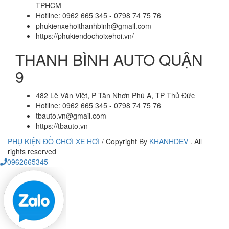
TPHCM
Hotline: 0962 665 345 - 0798 74 75 76
phukienxehoithanhbinh@gmail.com
https://phukiendochoixehoi.vn/
THANH BÌNH AUTO QUẬN
9
482 Lê Văn Việt, P Tân Nhơn Phú A, TP Thủ Đức
Hotline: 0962 665 345 - 0798 74 75 76
tbauto.vn@gmail.com
https://tbauto.vn
PHỤ KIỆN ĐỒ CHƠI XE HƠI
/
Copyright By
KHANHDEV
. All
rights reserved
0962665345