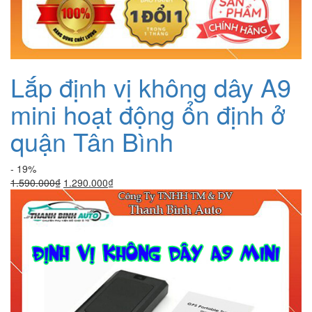
Lắp định vị không dây A9
mini hoạt động ổn định ở
quận Tân Bình
- 19%
Giá
Giá
1.590.000
₫
1.290.000
₫
gốc
hiện
là:
tại
1.590.000₫.
là:
1.290.000₫.