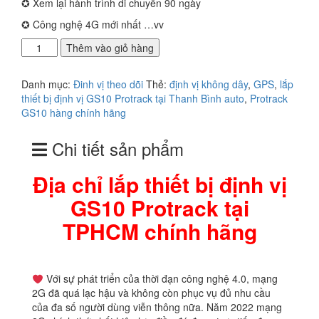
✪ Xem lại hành trình di chuyển 90 ngày
✪ Công nghệ 4G mới nhất …vv
Địa
Thêm vào giỏ hàng
chỉ
lắp
Danh mục:
Đinh vị theo dõi
Thẻ:
định vị không dây
,
GPS
,
lắp
thiết
thiết bị định vị GS10 Protrack tại Thanh Bình auto
,
Protrack
bị
GS10 hàng chính hãng
định
vị
Chi tiết sản phẩm
GS10
Protrack
tại
Địa chỉ lắp thiết bị định vị
TPHCM
GS10 Protrack tại
chính
hãng
TPHCM chính hãng
số
lượng
Với sự phát triển của thời đạn công nghệ 4.0, mạng
2G đã quá lạc hậu và không còn phục vụ đủ nhu cầu
của đa số người dùng viễn thông nữa. Năm 2022 mạng