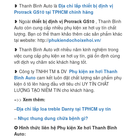
❥ Thanh Bình Auto là
Địa chỉ lắp thiết bị định vị
Protrack GS10 tại TPHCM chính hãng
❥ Ngoài
thiết bị định vị Protrack GS10
, Thanh Bình
Auto còn cung cấp nhiều phụ kiện xe hơi uy tín chất
lượng. Bạn có thể tham khảo thêm các sản phẩm khác
tại website: http://
phukiendochoixehoi.vn/
❥ Thanh Bình Auto với nhiều năm kinh nghiệm trong
việc cung cấp phụ kiện xe hơi uy tín, giá ổn định cùng
với dịch vụ chăm sóc khách hàng tốt.
❥ Công ty TNHH TM & DV
Phụ kiện xe hơi Thanh
Bình Auto
cam kết luôn đặt chất lượng sản phẩm phụ
kiện ô tô lên hàng đầu với tiêu chí UY TÍN CHẤT
LƯỢNG TẠO NIỀM TIN cho khách hàng.
=>>
Xem thêm:
–
Địa chỉ lắp loa treble Danty tại TPHCM uy tín
–
Nhục thung dung chữa bệnh gì?
✪
Hình thức liên hệ Phụ kiện Xe hơi Thanh Bình
Auto: