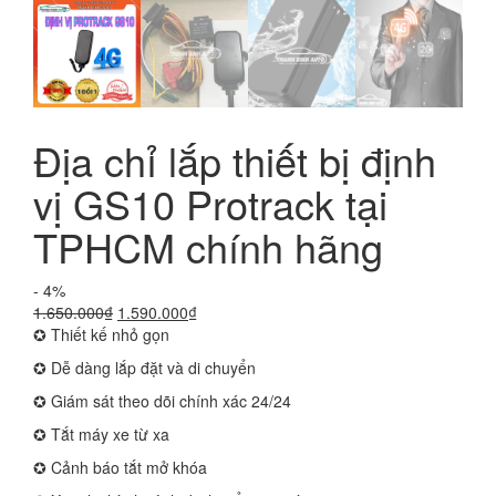
Địa chỉ lắp thiết bị định
vị GS10 Protrack tại
TPHCM chính hãng
- 4%
Giá
Giá
1.650.000
₫
1.590.000
₫
gốc
hiện
✪ Thiết kế nhỏ gọn
là:
tại
✪ Dễ dàng lắp đặt và di chuyển
1.650.000₫.
là:
1.590.000₫.
✪ Giám sát theo dõi chính xác 24/24
✪ Tắt máy xe từ xa
✪ Cảnh báo tắt mở khóa