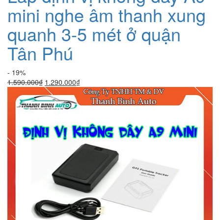
mini nghe âm thanh xung
quanh 3-5 mét ở quận
Tân Phú
- 19%
Giá
Giá
1.590.000
₫
1.290.000
₫
gốc
hiện
là:
tại
1.590.000₫.
là:
1.290.000₫.