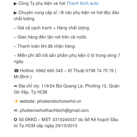
▶ Công Ty phụ kiện xe hơi
Thanh bình auto
▶ Chuyên cung cấp sỉ / lẻ các phụ kiện xe hơi độc đáo
chất lượng.
– Giá cả cạnh tranh + Hàng chất lượng.
– Giao hàng đến tận nơi trên cả nước.
– Thanh toán khi đã nhận hàng.
– Miễn phí đổi trả sản phẩm phụ kiện ô tô trong vòng 7
ngày.
☎ Hotline: 0962 665 345 – Kĩ Thuật 0798 74 75 76 (
Mr:Bình )
➥ Địa chỉ cty: 119/24 Bùi Quang Là, Phường 12, Quận
Gò Vấp, Tp HCM.
website: phukiendochoixehoi.vn
✉:
phukienxehoithanhbinh@gmail.com
✪ Số ĐKKD – MST: 0315240037 do Sở Kế hoạch Đầu
tư Tp.HCM cấp ngày 29/10/2015