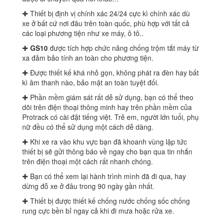
✚ Thiết bị định vị chính xác 24/24 cực kì chính xác dù
xe ở bất cứ nơi đâu trên toàn quốc, phù hợp với tất cả
các loại phương tiện như xe máy, ô tô..
✚
GS10
được tích hợp chức năng chống trộm tắt máy từ
xa đảm bảo tính an toàn cho phương tiện.
✚ Được thiết kế khá nhỏ gọn, không phát ra đèn hay bất
kì âm thanh nào, bảo mật an toàn tuyệt đối.
✚ Phần mềm giám sát rất dễ sử dụng, bạn có thể theo
dõi trên điện thoại thông minh hay trên phần mềm của
Protrack có cài đặt tiếng việt. Trẻ em, người lớn tuổi, phụ
nữ đều có thể sử dụng một cách dễ dàng.
✚ Khi xe ra vào khu vực bạn đã khoanh vùng lập tức
thiết bị sẽ gửi thông báo về ngay cho bạn qua tin nhắn
trên điện thoại một cách rất nhanh chóng.
✚ Bạn có thể xem lại hành trình mình đã đi qua, hay
dừng đỗ xe ở đâu trong 90 ngày gần nhất.
✚ Thiết bị được thiết kế chống nước chống sốc chống
rung cực bền bỉ ngay cả khi đi mưa hoặc rửa xe.