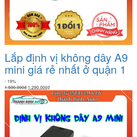
Lắp định vị không dây A9
mini giá rẻ nhất ở quận 1
- 19%
Giá
Giá
1.590.000
₫
1.290.000
₫
gốc
hiện
là:
tại
1.590.000₫.
là:
1.290.000₫.