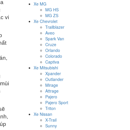
ua
Xe MG
c
MG HS
MG ZS
c vi
Xe Chevrolet
Trailblazer
Aveo
p
Spark Van
hất
Cruze
Orlando
Colorado
án,
Captiva
Xe Mitsubishi
Xpander
g
Outlander
 mùi
Mirage
n
Attrage
Pajero
Pajero Sport
Triton
sẽ
Xe Nissan
ạnh,
X-Trail
iúp
Sunny