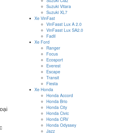
Suzuki Ciaz
Suzuki Vitara
Suzuki XL7
Xe VinFast
VinFasst Lux A 2.0
VinFasst Lux SA2.0
Fadil
Xe Ford
Ranger
Focus
Ecosport
Everest
Escape
Transit
Fiesta
Xe Honda
Honda Accord
Honda Brio
Honda City
oại
Honda Civic
Honda CRV
Honda Odyssey
c
Jazz