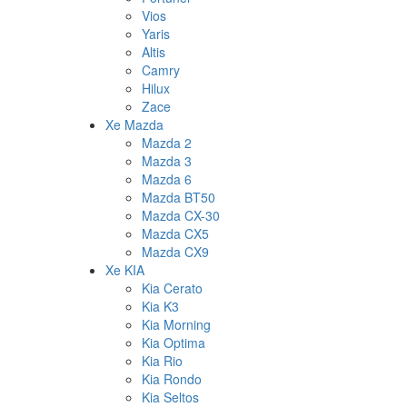
Vios
Yaris
Altis
Camry
Hilux
Zace
Xe Mazda
Mazda 2
Mazda 3
Mazda 6
Mazda BT50
Mazda CX-30
Mazda CX5
Mazda CX9
Xe KIA
Kia Cerato
Kia K3
Kia Morning
Kia Optima
Kia Rio
Kia Rondo
Kia Seltos