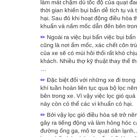
làm mát chậm dù tốc độ của quạt đan
thời gian khiến bụi bẩn dễ tích tụ và
hại. Sau đó khi hoạt động điều hòa t
khuẩn và nấm mốc dẫn đến bên trong
✏
Ngoài ra việc bụi bẩn việc bụi bẩ
cũng là nơi ẩm mốc, xác chết côn tr
của xe sẽ có mùi hôi thối rất khó c
khách. Nhiều thợ kỹ thuật thay thế t
…
✏
Đặc biệt đối với những xe đi trong
khí tuần hoàn liên tục qua bộ lọc nê
bên trong xe. Vì vậy việc lọc gió qu
này còn có thể các vi khuẩn có hại.
✏
Bởi vậy lọc gió điều hòa sẽ trở nê
gây ra tiếng động và làm hỏng hóc c
đường ống ga, mô tơ quạt dàn lạnh,…