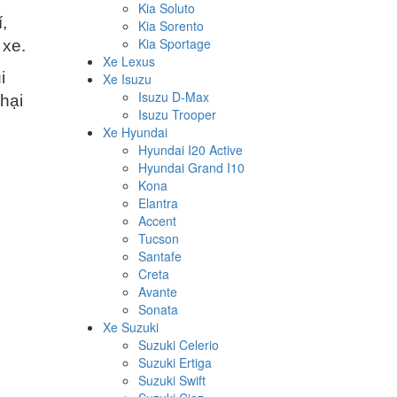
Kia Soluto
,
Kia Sorento
Kia Sportage
 xe.
Xe Lexus
i
Xe Isuzu
Isuzu D-Max
hại
Isuzu Trooper
Xe Hyundai
Hyundai I20 Active
Hyundai Grand I10
Kona
Elantra
Accent
Tucson
Santafe
Creta
Avante
Sonata
Xe Suzuki
Suzuki Celerio
Suzuki Ertiga
Suzuki Swift