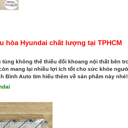
lượng
tại
TPHCM
số
lượng
iều hòa Hyundai chất lượng tại TPHCM
 tùng không thể thiếu đối khoang nội thất bên tr
 còn mang lại nhiều lợi ích tốt cho sức khỏe ngườ
nh Bình Auto tìm hiểu thêm về sản phẩm này nhé!
ndai