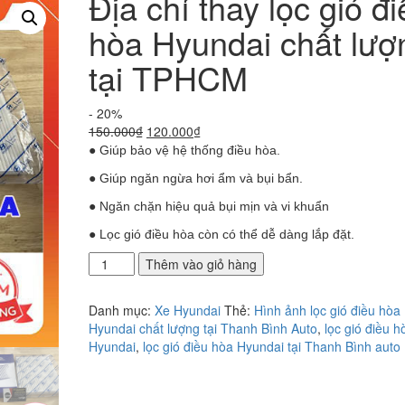
Địa chỉ thay lọc gió đ
hòa Hyundai chất lượ
tại TPHCM
- 20%
Giá
Giá
150.000
₫
120.000
₫
gốc
hiện
● Giúp bảo vệ hệ thống điều hòa.
là:
tại
● Giúp ngăn ngừa hơi ẩm và bụi bẩn.
150.000₫.
là:
120.000₫.
● Ngăn chặn hiệu quả bụi mịn và vi khuẩn
● Lọc gió điều hòa còn có thể dễ dàng lắp đặt.
Địa
Thêm vào giỏ hàng
chỉ
thay
Danh mục:
Xe Hyundai
Thẻ:
Hình ảnh lọc gió điều hòa
lọc
Hyundai chất lượng tại Thanh Bình Auto
,
lọc gió điều h
gió
Hyundai
,
lọc gió điều hòa Hyundai tại Thanh Bình auto
điều
hòa
Hyundai
chất