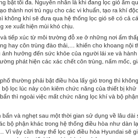
g bật tối đa. Nguyên nhân là khi đang lọc gió ẩm q
 tạo thành nơi trú ngụ cho các vi khuẩn, tạo ra khí độ
hì không khí sẽ đưa qua hệ thống lọc gió sẽ có cả cá
 xe xuất hiện mùi khó chịu.
n và tiếp xúc từ môi trường đỗ xe ở những nơi ẩm thấ
ùng hay côn trùng đào thải,… khiến cho khoang nội t
hịu ảnh hưởng đến sức khỏe của người lái xe và hành
hường phát hiện các xác chết côn trùng, nấm mốc, gi
 phố thường phải bật điều hòa lấy gió trong thì khôn
n bộ lọc lúc này còn kiêm chức năng của thiết bị khử
á bẩn thì ngoài việc mất chức năng lọc khí và bộ phậ
n bẩn và nghẹt sau một thời gian sử dụng về lâu dài 
ác bộ phận khác trong hệ thống điều hòa như dàn l
 Vì vậy cần thay thế lọc gió điều hòa Hyundai sẽ g