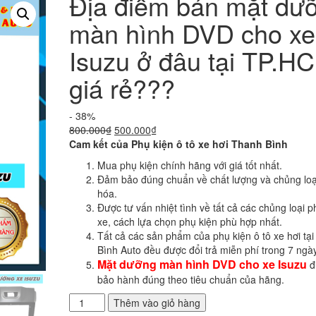
Địa điểm bán mặt dư
màn hình DVD cho xe
Isuzu ở đâu tại TP.H
giá rẻ???
- 38%
Giá
Giá
800.000
₫
500.000
₫
gốc
hiện
Cam kết của Phụ kiện ô tô xe hơi Thanh Bình
là:
tại
Mua phụ kiện chính hãng với giá tốt nhất.
800.000₫.
là:
Đảm bảo đúng chuẩn về chất lượng và chủng loạ
500.000₫.
hóa.
Được tư vấn nhiệt tình về tất cả các chủng loại p
xe, cách lựa chọn phụ kiện phù hợp nhất.
Tất cả các sản phẩm của phụ kiện ô tô xe hơi tạ
Bình Auto đều được đổi trả miễn phí trong 7 ngày
Mặt dưỡng màn hình DVD cho xe Isuzu
đ
bảo hành đúng theo tiêu chuẩn của hãng.
Địa
Thêm vào giỏ hàng
điểm