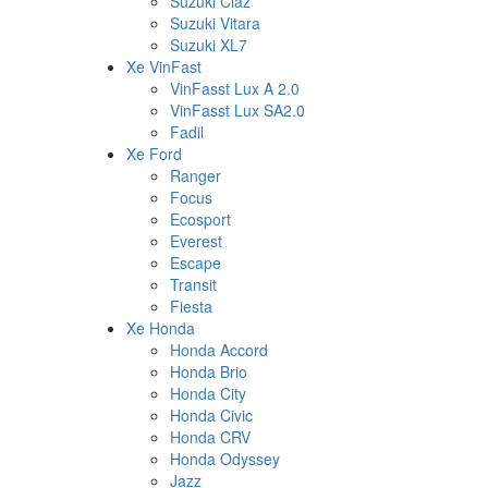
Suzuki Ciaz
Suzuki Vitara
Suzuki XL7
Xe VinFast
VinFasst Lux A 2.0
VinFasst Lux SA2.0
Fadil
Xe Ford
Ranger
Focus
Ecosport
Everest
Escape
Transit
Fiesta
Xe Honda
Honda Accord
Honda Brio
Honda City
Honda Civic
Honda CRV
Honda Odyssey
Jazz