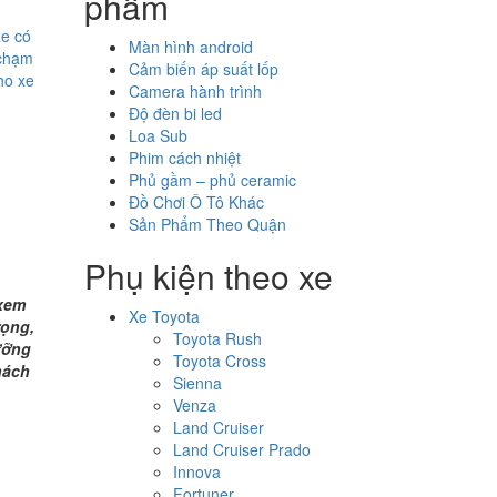
phẩm
e có
Màn hình android
 chạm
Cảm biến áp suất lốp
ho xe
Camera hành trình
Độ đèn bi led
Loa Sub
Phim cách nhiệt
Phủ gầm – phủ ceramic
Đồ Chơi Ô Tô Khác
Sản Phẩm Theo Quận
Phụ kiện theo xe
 xem
Xe Toyota
rọng,
Toyota Rush
ưỡng
Toyota Cross
hách
Sienna
Venza
Land Cruiser
Land Cruiser Prado
Innova
Fortuner