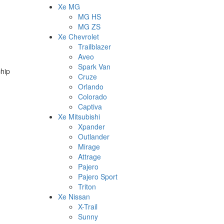
Xe MG
MG HS
MG ZS
Xe Chevrolet
Trailblazer
Aveo
Spark Van
chip
Cruze
Orlando
Colorado
Captiva
Xe Mitsubishi
Xpander
Outlander
Mirage
Attrage
Pajero
Pajero Sport
Triton
Xe Nissan
X-Trail
Sunny