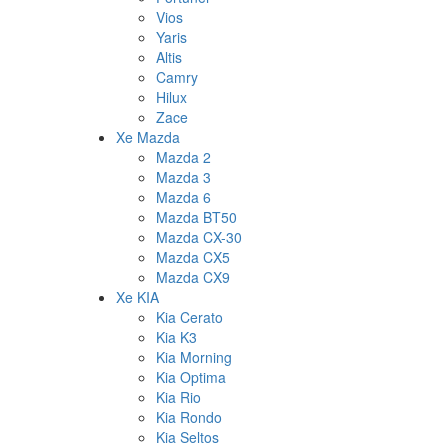
Vios
Yaris
Altis
Camry
Hilux
Zace
Xe Mazda
Mazda 2
Mazda 3
Mazda 6
Mazda BT50
Mazda CX-30
Mazda CX5
Mazda CX9
Xe KIA
Kia Cerato
Kia K3
Kia Morning
Kia Optima
Kia Rio
Kia Rondo
Kia Seltos