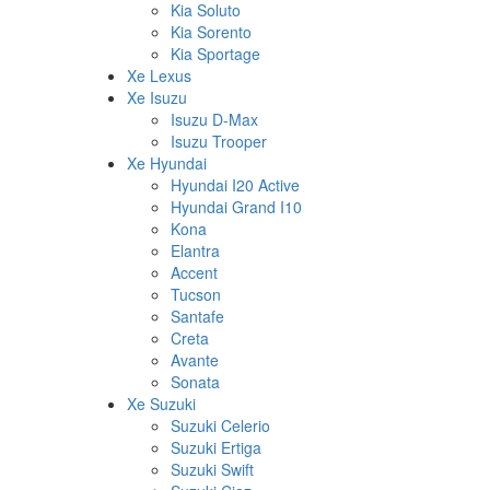
Kia Soluto
Kia Sorento
Kia Sportage
Xe Lexus
Xe Isuzu
Isuzu D-Max
Isuzu Trooper
Xe Hyundai
Hyundai I20 Active
Hyundai Grand I10
Kona
Elantra
Accent
Tucson
Santafe
Creta
Avante
Sonata
Xe Suzuki
Suzuki Celerio
Suzuki Ertiga
Suzuki Swift