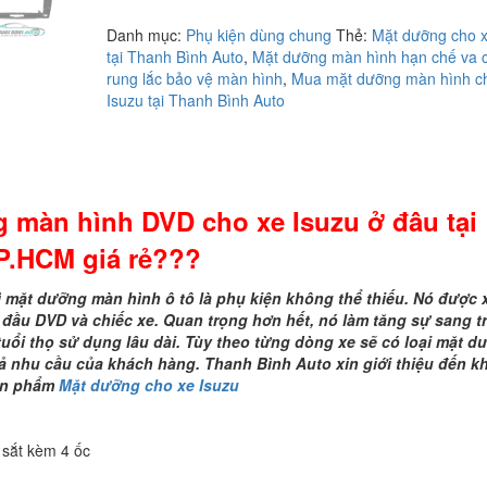
bán
Danh mục:
Phụ kiện dùng chung
Thẻ:
Mặt dưỡng cho x
mặt
tại Thanh Bình Auto
,
Mặt dưỡng màn hình hạn chế va
dưỡng
rung lắc bảo vệ màn hình
,
Mua mặt dưỡng màn hình c
màn
Isuzu tại Thanh Bình Auto
hình
DVD
cho
xe
Isuzu
g màn hình DVD cho xe
Isuzu
ở đâu tại
ở
đâu
P.HCM giá rẻ???
tại
TP.HCM
 mặt dưỡng màn hình ô tô là phụ kiện không thể thiếu. Nó được
giá
a đầu DVD và chiếc xe. Quan trọng hơn hết, nó làm tăng sự sang t
rẻ???
tuổi thọ sử dụng lâu dài. Tùy theo từng dòng xe sẽ có loại mặt d
số
 nhu cầu của khách hàng. Thanh Bình Auto xin giới thiệu đến k
lượng
ản phẩm
Mặt dưỡng cho xe Isuzu
 sắt kèm 4 ốc