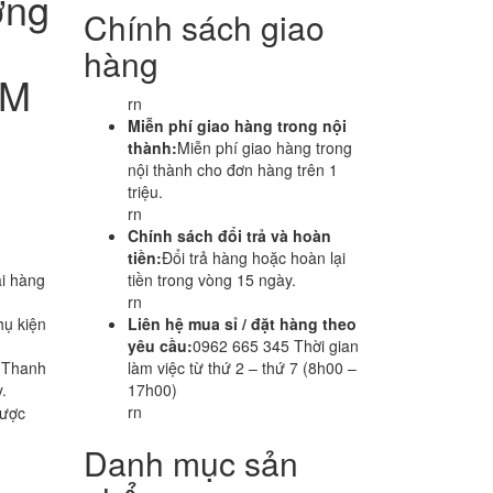
ỡng
Chính sách giao
hàng
CM
rn
Miễn phí giao hàng trong nội
thành:
Miễn phí giao hàng trong
nội thành cho đơn hàng trên 1
triệu.
rn
Chính sách đổi trả và hoàn
tiền:
Đổi trả hàng hoặc hoàn lại
i hàng
tiền trong vòng 15 ngày.
rn
hụ kiện
Liên hệ mua sỉ / đặt hàng theo
yêu cầu:
0962 665 345 Thời gian
i Thanh
làm việc từ thứ 2 – thứ 7 (8h00 –
.
17h00)
rn
ược
Danh mục sản