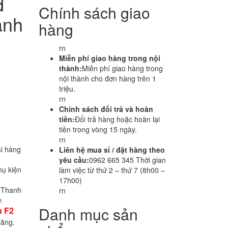
d
Chính sách giao
anh
hàng
rn
Miễn phí giao hàng trong nội
thành:
Miễn phí giao hàng trong
nội thành cho đơn hàng trên 1
triệu.
rn
Chính sách đổi trả và hoàn
tiền:
Đổi trả hàng hoặc hoàn lại
tiền trong vòng 15 ngày.
rn
i hàng
Liên hệ mua sỉ / đặt hàng theo
yêu cầu:
0962 665 345 Thời gian
hụ kiện
làm việc từ thứ 2 – thứ 7 (8h00 –
17h00)
i Thanh
rn
.
Danh mục sản
h F2
hãng.