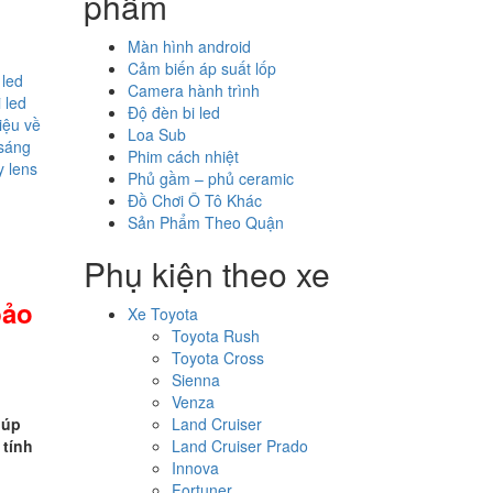
phẩm
Màn hình android
Cảm biến áp suất lốp
 led
Camera hành trình
 led
Độ đèn bi led
hiệu về
Loa Sub
 sáng
Phim cách nhiệt
y lens
Phủ gầm – phủ ceramic
Đồ Chơi Ô Tô Khác
Sản Phẩm Theo Quận
Phụ kiện theo xe
bảo
Xe Toyota
Toyota Rush
Toyota Cross
Sienna
Venza
iúp
Land Cruiser
 tính
Land Cruiser Prado
Innova
Fortuner