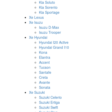
Kia Soluto
Kia Sorento
Kia Sportage
Xe Lexus
Xe Isuzu
Isuzu D-Max
Isuzu Trooper
Xe Hyundai
Hyundai I20 Active
Hyundai Grand I10
Kona
Elantra
Accent
Tucson
Santafe
Creta
Avante
Sonata
Xe Suzuki
Suzuki Celerio
Suzuki Ertiga
Suzuki Swift