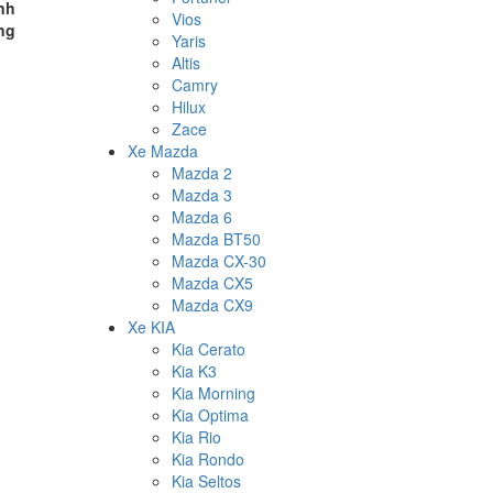
nh
Vios
ng
Yaris
Altis
Camry
Hilux
Zace
Xe Mazda
Mazda 2
Mazda 3
Mazda 6
Mazda BT50
Mazda CX-30
Mazda CX5
Mazda CX9
Xe KIA
Kia Cerato
Kia K3
Kia Morning
Kia Optima
Kia Rio
Kia Rondo
Kia Seltos