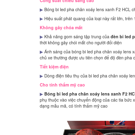
Công suất chiếu sáng cao
▶
Bóng bi led pha chân xoáy lens xanh F2 HCL ch
▶
Hiệu suất phát quang của loại này rất lớn, trên
Không gây chóa mắt
▶
Khả năng gom sáng tập trung của
đèn bi led
thời không gây chói mắt cho người đối diện
▶
Ánh sáng của bóng bi led pha chân xoáy lens x
chủ xe thường được ưu tiên chọn để độ đèn pha 
Tiết kiệm điện
▶
Dòng điện tiêu thụ của bi led pha chân xoáy l
Cho tính thẩm mỹ cao
▶
Bóng bi led pha chân xoáy lens xanh F2 H
phụ thuộc vào việc chuyển động của các tia bức xạ
dạng mẫu mã, có tính thẩm mỹ cao