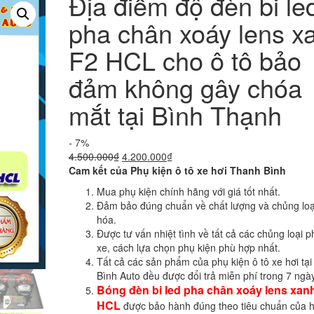
Địa điểm độ đèn bi le
pha chân xoáy lens x
F2 HCL cho ô tô bảo
đảm không gây chóa
mắt tại Bình Thạnh
- 7%
Giá
Giá
4.500.000
₫
4.200.000
₫
gốc
hiện
Cam kết của Phụ kiện ô tô xe hơi Thanh Bình
là:
tại
Mua phụ kiện chính hãng với giá tốt nhất.
4.500.000₫.
là:
Đảm bảo đúng chuẩn về chất lượng và chủng loạ
4.200.000₫.
hóa.
Được tư vấn nhiệt tình về tất cả các chủng loại p
xe, cách lựa chọn phụ kiện phù hợp nhất.
Tất cả các sản phẩm của phụ kiện ô tô xe hơi tạ
Bình Auto đều được đổi trả miễn phí trong 7 ngày
Bóng đèn bi led pha chân xoáy lens xan
HCL
được bảo hành đúng theo tiêu chuẩn của 