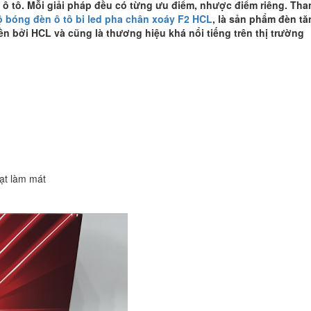
o ô tô. Mỗi giải pháp đều có từng ưu điểm, nhược điểm riêng. Tha
tại
 bóng đèn ô tô bi led pha chân xoáy F2 HCL
, là sản phẩm đèn tă
Bình
 bởi HCL và cũng là thương hiệu khá nổi tiếng trên thị trường
Thạnh
số
lượng
ạt làm mát