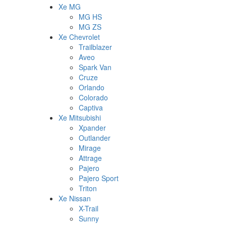
Xe MG
MG HS
MG ZS
Xe Chevrolet
Trailblazer
Aveo
Spark Van
Cruze
Orlando
Colorado
Captiva
Xe Mitsubishi
Xpander
Outlander
Mirage
Attrage
Pajero
Pajero Sport
Triton
Xe Nissan
X-Trail
Sunny