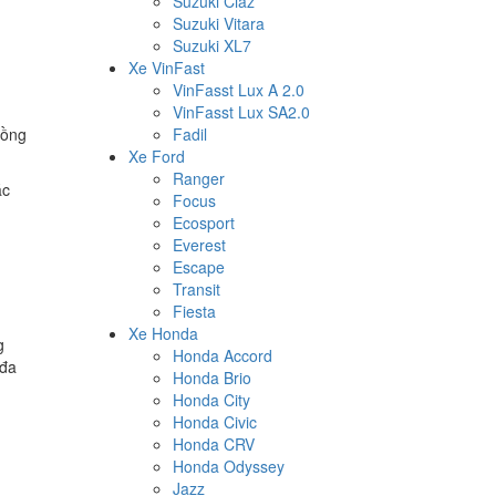
Suzuki Ciaz
Suzuki Vitara
Suzuki XL7
Xe VinFast
VinFasst Lux A 2.0
VinFasst Lux SA2.0
đồng
Fadil
Xe Ford
Ranger
ác
Focus
Ecosport
Everest
Escape
Transit
Fiesta
Xe Honda
g
Honda Accord
 đa
Honda Brio
Honda City
Honda Civic
Honda CRV
Honda Odyssey
Jazz