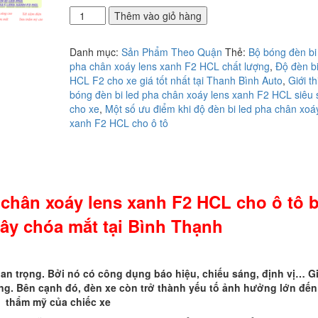
Địa
Thêm vào giỏ hàng
điểm
độ
Danh mục:
Sản Phẩm Theo Quận
Thẻ:
Bộ bóng đèn bi
đèn
pha chân xoáy lens xanh F2 HCL chất lượng
,
Độ đèn bi
bi
HCL F2 cho xe giá tốt nhất tại Thanh Bình Auto
,
Giới t
led
bóng đèn bi led pha chân xoáy lens xanh F2 HCL siêu
pha
cho xe
,
Một số ưu điểm khi độ đèn bi led pha chân xoá
chân
xanh F2 HCL cho ô tô
xoáy
lens
xanh
F2
HCL
 chân xoáy lens xanh F2 HCL cho ô tô 
cho
ô
y chóa mắt tại Bình Thạnh
tô
bảo
đảm
không
quan trọng. Bởi nó có công dụng báo hiệu, chiếu sáng, định vị… G
gây
ng. Bên cạnh đó, đèn xe còn trở thành yếu tố ảnh hưởng lớn đến
chóa
thẩm mỹ của chiếc xe
mắt