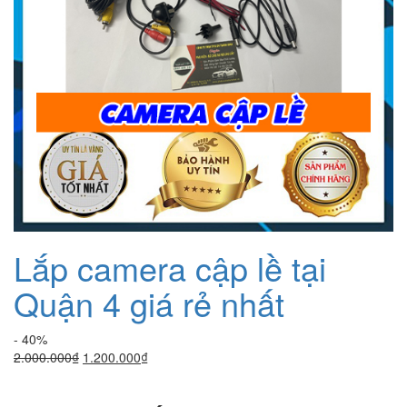
Lắp camera cập lề tại
Quận 4 giá rẻ nhất
- 40%
Giá
Giá
2.000.000
₫
1.200.000
₫
gốc
hiện
là:
tại