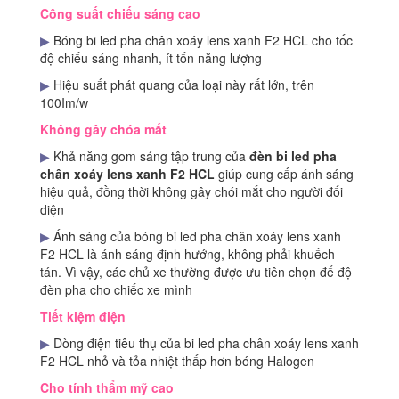
Công suất chiếu sáng cao
▶
Bóng bi led pha chân xoáy lens xanh F2 HCL cho tốc
độ chiếu sáng nhanh, ít tốn năng lượng
▶
Hiệu suất phát quang của loại này rất lớn, trên
100Im/w
Không gây chóa mắt
▶
Khả năng gom sáng tập trung của
đèn bi led pha
chân xoáy lens xanh F2 HCL
giúp cung cấp ánh sáng
hiệu quả, đồng thời không gây chói mắt cho người đối
diện
▶
Ánh sáng của bóng bi led pha chân xoáy lens xanh
F2 HCL là ánh sáng định hướng, không phải khuếch
tán. Vì vậy, các chủ xe thường được ưu tiên chọn để độ
đèn pha cho chiếc xe mình
Tiết kiệm điện
▶
Dòng điện tiêu thụ của bi led pha chân xoáy lens xanh
F2 HCL nhỏ và tỏa nhiệt thấp hơn bóng Halogen
Cho tính thẩm mỹ cao