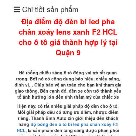
lens
Chi tiết sản phẩm
xanh
F2
Địa điểm độ đèn bi led pha
HCL
cho
chân xoáy lens xanh F2 HCL
ô
tô
cho ô tô giá thành hợp lý tại
giá
thành
Quận 9
hợp
lý
tại
Hệ thống chiếu sáng ô tô đóng vai trò rất quan
Quận
trọng. Bởi nó có công dụng báo hiệu, chiếu sáng,
9
định vị… Giúp bảo vệ an toàn cho bạn khi tham gia
số
giao thông. Bên cạnh đó, đèn xe còn trở thành yếu
lượng
tố ảnh hưởng lớn đến tính thẩm mỹ của chiếc xe
Hiện nay, có rất nhiều giải pháp độ đèn cho ô tô.
Mỗi giải pháp đều có từng ưu điểm, nhược điểm
riêng. Thanh Bình Auto xin giới thiệu đến khách
hàng
Bộ bóng đèn ô tô bi led pha chân xoáy F2
HCL
, là sản phẩm đèn tăng sáng được phân phối