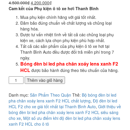
Giá
Giá
4.500.000
₫
4.200.000
₫
gốc
hiện
Cam kết của Phụ kiện ô tô xe hơi Thanh Bình
là:
tại
Mua phụ kiện chính hãng với giá tốt nhất.
4.500.000₫.
là:
Đảm bảo đúng chuẩn về chất lượng và chủng loại
4.200.000₫.
hàng hóa.
Được tư vấn nhiệt tình về tất cả các chủng loại phụ
kiện xe, cách lựa chọn phụ kiện phù hợp nhất.
Tất cả các sản phẩm của phụ kiện ô tô xe hơi tại
Thanh Bình Auto đều được đổi trả miễn phí trong 7
ngày.
Bóng đèn bi led pha chân xoáy lens xanh F2
HCL
được bảo hành đúng theo tiêu chuẩn của hãng.
Địa
Thêm vào giỏ hàng
điểm
độ
Danh mục:
Sản Phẩm Theo Quận
Thẻ:
Bộ bóng đèn bi led
đèn
pha chân xoáy lens xanh F2 HCL chất lượng
,
Độ đèn bi led
bi
HCL F2 cho xe giá tốt nhất tại Thanh Bình Auto
,
Giới thiệu về
led
bóng đèn bi led pha chân xoáy lens xanh F2 HCL siêu sáng
pha
cho xe
,
Một số ưu điểm khi độ đèn bi led pha chân xoáy lens
chân
xanh F2 HCL cho ô tô
xoáy