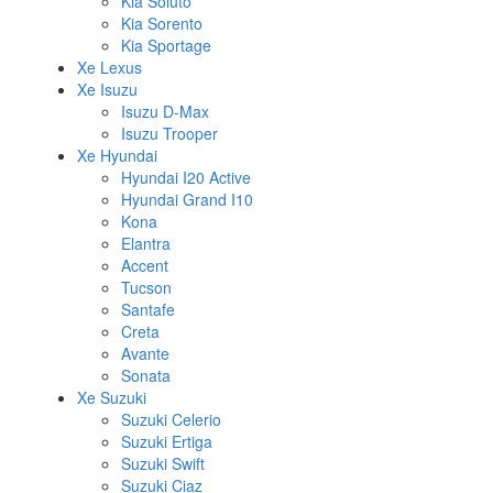
Kia Soluto
Kia Sorento
Kia Sportage
Xe Lexus
Xe Isuzu
Isuzu D-Max
Isuzu Trooper
Xe Hyundai
Hyundai I20 Active
Hyundai Grand I10
Kona
Elantra
Accent
Tucson
Santafe
Creta
Avante
Sonata
Xe Suzuki
Suzuki Celerio
Suzuki Ertiga
Suzuki Swift
Suzuki Ciaz