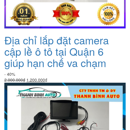
Địa chỉ lắp đặt camera
cập lề ô tô tại Quận 6
giúp hạn chế va chạm
- 40%
Giá
Giá
2.000.000
₫
1.200.000
₫
gốc
hiện
là:
tại
2.000.000₫.
là:
1.200.000₫.