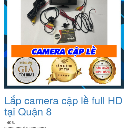
Lắp camera cập lề full HD
tại Quận 8
- 40%
Giá
Giá