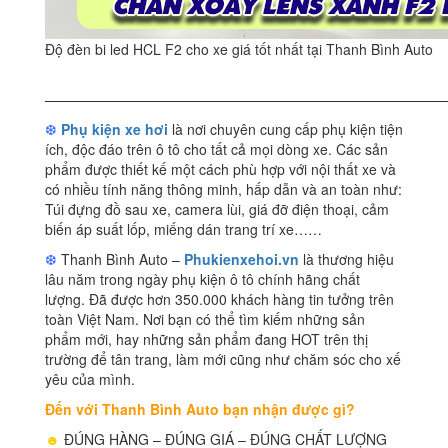
Độ đèn bi led HCL F2 cho xe giá tốt nhất tại Thanh Bình Auto
————————————————————————————
❆
Phụ kiện xe hơi
là nơi chuyên cung cấp phụ kiện tiện
ích, độc đáo trên ô tô cho tất cả mọi dòng xe. Các sản
phẩm được thiết kế một cách phù hợp với nội thất xe và
có nhiều tính năng thông minh, hấp dẫn và an toàn như:
Túi đựng đồ sau xe, camera lùi, giá đỡ điện thoại, cảm
biến áp suất lốp, miếng dán trang trí xe……
❆
Thanh Bình Auto –
Phukienxehoi.vn
là thương hiệu
lâu năm trong ngày phụ kiện ô tô chính hãng chất
lượng. Đã được hơn 350.000 khách hàng tin tưởng trên
toàn Việt Nam. Nơi bạn có thể tìm kiếm những sản
phẩm mới, hay những sản phẩm đang HOT trên thị
trường để tân trang, làm mới cũng như chăm sóc cho xế
yêu của mình.
Đến với Thanh Bình Auto bạn nhận được gì?
☻
ĐÚNG HÀNG – ĐÚNG GIÁ – ĐÚNG CHẤT LƯỢNG