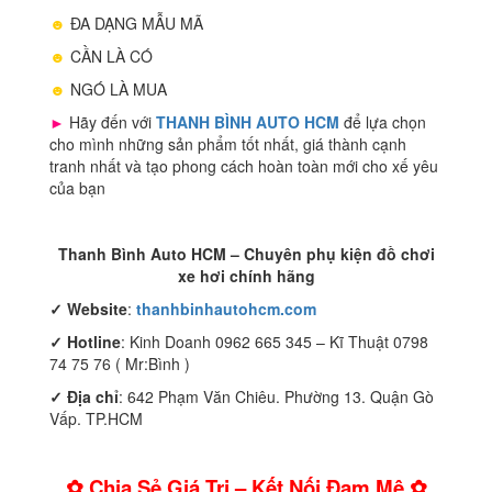
☻
ĐA DẠNG MẪU MÃ
☻
CẦN LÀ CÓ
☻
NGÓ LÀ MUA
►
Hãy đến với
THANH BÌNH AUTO HCM
để lựa chọn
cho mình những sản phẩm tốt nhất, giá thành cạnh
tranh nhất và tạo phong cách hoàn toàn mới cho xế yêu
của bạn
Thanh Bình Auto HCM – Chuyên phụ kiện đồ chơi
xe hơi chính hãng
✓
Website
:
thanhbinhautohcm.com
✓
Hotline
: Kinh Doanh 0962 665 345 – Kĩ Thuật 0798
74 75 76 ( Mr:Bình )
✓ Địa chỉ
: 642 Phạm Văn Chiêu. Phường 13. Quận Gò
Vấp. TP.HCM
✿ Chia Sẻ Giá Trị – Kết Nối Đam Mê ✿