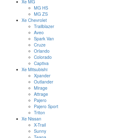
Xe MG
MG HS
MG ZS
Xe Chevrolet
Trailblazer
Aveo
Spark Van
Cruze
Orlando
Colorado
Captiva
Xe Mitsubishi
Xpander
Outlander
Mirage
Attrage
Pajero
Pajero Sport
Triton
Xe Nissan
X-Trail
Sunny
Teana