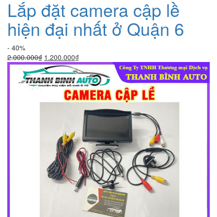
Lắp đặt camera cập lề
hiện đại nhất ở Quận 6
- 40%
Giá
Giá
2.000.000
₫
1.200.000
₫
gốc
hiện
là:
tại
2.000.000₫.
là:
1.200.000₫.