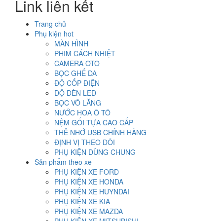
Link liên kết
2.000.000₫.
là:
1.200.000₫.
Trang chủ
Phụ kiện hot
MÀN HÌNH
PHIM CÁCH NHIỆT
CAMERA OTO
BỌC GHẾ DA
ĐỘ CỐP ĐIỆN
ĐỘ ĐÈN LED
BỌC VÔ LĂNG
NƯỚC HOA Ô TÔ
NỆM GỐI TỰA CAO CẤP
THẺ NHỚ USB CHÍNH HÃNG
ĐỊNH VỊ THEO DÕI
PHỤ KIỆN DÙNG CHUNG
Sản phẩm theo xe
PHỤ KIỆN XE FORD
PHỤ KIỆN XE HONDA
PHỤ KIỆN XE HUYNDAI
PHỤ KIỆN XE KIA
PHỤ KIỆN XE MAZDA