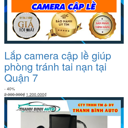
Lắp camera cập lề giúp
phòng tránh tai nạn tại
Quận 7
- 40%
Giá
Giá
2.000.000
₫
1.200.000
₫
gốc
hiện
là:
tại
2.000.000₫.
là:
1.200.000₫.