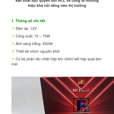
sản xuất độc quyền bởi HCL và cũng là thương
hiệu khá nổi tiếng trên thị trường
1. Thông số chi tiết
☀
Điện áp: 12V
☀
Công suất: 70 – 75W
☀
Ánh sáng trắng: 5500K
☀
Thiết kế nhôm nguyên khối
☀
Có bộ phận tản nhiệt hợp kim nhôm kết hợp quạt làm
mát