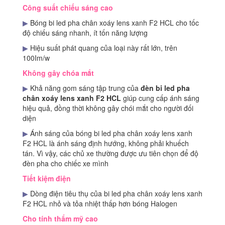
Công suất chiếu sáng cao
▶
Bóng bi led pha chân xoáy lens xanh F2 HCL cho tốc
độ chiếu sáng nhanh, ít tốn năng lượng
▶
Hiệu suất phát quang của loại này rất lớn, trên
100Im/w
Không gây chóa mắt
▶
Khả năng gom sáng tập trung của
đèn bi led pha
chân xoáy lens xanh F2 HCL
giúp cung cấp ánh sáng
hiệu quả, đồng thời không gây chói mắt cho người đối
diện
▶
Ánh sáng của bóng bi led pha chân xoáy lens xanh
F2 HCL là ánh sáng định hướng, không phải khuếch
tán. Vì vậy, các chủ xe thường được ưu tiên chọn để độ
đèn pha cho chiếc xe mình
Tiết kiệm điện
▶
Dòng điện tiêu thụ của bi led pha chân xoáy lens xanh
F2 HCL nhỏ và tỏa nhiệt thấp hơn bóng Halogen
Cho tính thẩm mỹ cao