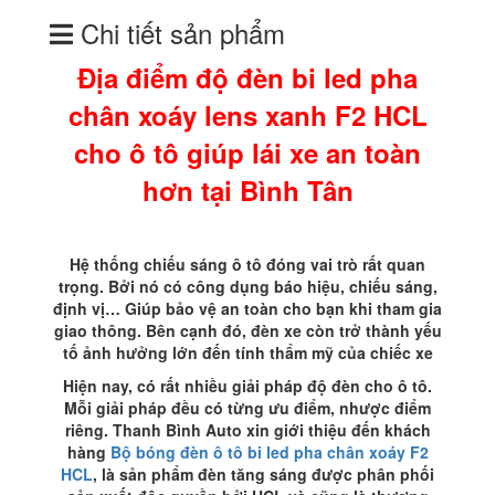
lens
Chi tiết sản phẩm
xanh
F2
Địa điểm độ đèn bi led pha
HCL
cho
chân xoáy lens xanh F2 HCL
ô
tô
cho ô tô giúp lái xe an toàn
giúp
lái
hơn tại Bình Tân
xe
an
toàn
Hệ thống chiếu sáng ô tô đóng vai trò rất quan
hơn
trọng. Bởi nó có công dụng báo hiệu, chiếu sáng,
tại
định vị… Giúp bảo vệ an toàn cho bạn khi tham gia
Bình
giao thông. Bên cạnh đó, đèn xe còn trở thành yếu
Tân
tố ảnh hưởng lớn đến tính thẩm mỹ của chiếc xe
số
lượng
Hiện nay, có rất nhiều giải pháp độ đèn cho ô tô.
Mỗi giải pháp đều có từng ưu điểm, nhược điểm
riêng. Thanh Bình Auto xin giới thiệu đến khách
hàng
Bộ bóng đèn ô tô bi led pha chân xoáy F2
HCL
, là sản phẩm đèn tăng sáng được phân phối