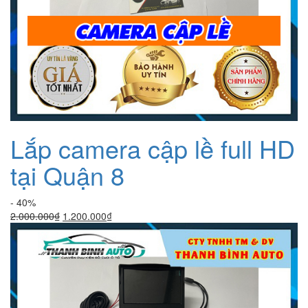
Lắp camera cập lề full HD
tại Quận 8
- 40%
Giá
Giá
2.000.000
₫
1.200.000
₫
gốc
hiện
là:
tại
2.000.000₫.
là:
1.200.000₫.