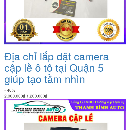
Địa chỉ lắp đặt camera
cập lề ô tô tại Quận 5
giúp tạo tầm nhìn
- 40%
Giá
Giá
2.000.000
₫
1.200.000
₫
gốc
hiện
là:
tại
2.000.000₫.
là:
1.200.000₫.