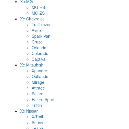
Xe MG
MG HS
MG ZS
Xe Chevrolet
Trailblazer
Aveo
Spark Van
Cruze
Orlando
Colorado
Captiva
Xe Mitsubishi
Xpander
Outlander
Mirage
Attrage
Pajero
Pajero Sport
Triton
Xe Nissan
X-Trail
Sunny
Teana