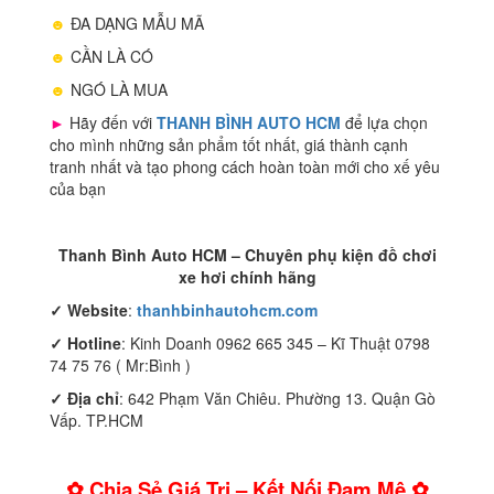
☻
ĐA DẠNG MẪU MÃ
☻
CẦN LÀ CÓ
☻
NGÓ LÀ MUA
►
Hãy đến với
THANH BÌNH AUTO HCM
để lựa chọn
cho mình những sản phẩm tốt nhất, giá thành cạnh
tranh nhất và tạo phong cách hoàn toàn mới cho xế yêu
của bạn
Thanh Bình Auto HCM – Chuyên phụ kiện đồ chơi
xe hơi chính hãng
✓
Website
:
thanhbinhautohcm.com
✓
Hotline
: Kinh Doanh 0962 665 345 – Kĩ Thuật 0798
74 75 76 ( Mr:Bình )
✓ Địa chỉ
: 642 Phạm Văn Chiêu. Phường 13. Quận Gò
Vấp. TP.HCM
✿ Chia Sẻ Giá Trị – Kết Nối Đam Mê ✿