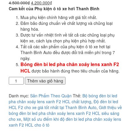
Giá
Giá
4.500.000
₫
4.200.000
₫
gốc
hiện
Cam kết của Phụ kiện ô tô xe hơi Thanh Bình
là:
tại
Mua phụ kiện chính hãng với giá tốt nhất.
4.500.000₫.
là:
Đảm bảo đúng chuẩn về chất lượng và chủng loại
4.200.000₫.
hàng hóa.
Được tư vấn nhiệt tình về tất cả các chủng loại phụ
kiện xe, cách lựa chọn phụ kiện phù hợp nhất.
Tất cả các sản phẩm của phụ kiện ô tô xe hơi tại
Thanh Bình Auto đều được đổi trả miễn phí trong 7
ngày.
Bóng đèn bi led pha chân xoáy lens xanh F2
HCL
được bảo hành đúng theo tiêu chuẩn của hãng.
Địa
Thêm vào giỏ hàng
điểm
độ
Danh mục:
Sản Phẩm Theo Quận
Thẻ:
Bộ bóng đèn bi led
đèn
pha chân xoáy lens xanh F2 HCL chất lượng
,
Độ đèn bi led
bi
HCL F2 cho xe giá tốt nhất tại Thanh Bình Auto
,
Giới thiệu về
led
bóng đèn bi led pha chân xoáy lens xanh F2 HCL siêu sáng
pha
cho xe
,
Một số ưu điểm khi độ đèn bi led pha chân xoáy lens
chân
xanh F2 HCL cho ô tô
xoáy