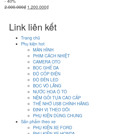
- 40%
Giá
Giá
2.000.000
₫
1.200.000
₫
gốc
hiện
là:
tại
Link liên kết
2.000.000₫.
là:
1.200.000₫.
Trang chủ
Phụ kiện hot
MÀN HÌNH
PHIM CÁCH NHIỆT
CAMERA OTO
BỌC GHẾ DA
ĐỘ CỐP ĐIỆN
ĐỘ ĐÈN LED
BỌC VÔ LĂNG
NƯỚC HOA Ô TÔ
NỆM GỐI TỰA CAO CẤP
THẺ NHỚ USB CHÍNH HÃNG
ĐỊNH VỊ THEO DÕI
PHỤ KIỆN DÙNG CHUNG
Sản phẩm theo xe
PHỤ KIỆN XE FORD
PHỤ KIỆN XE HONDA