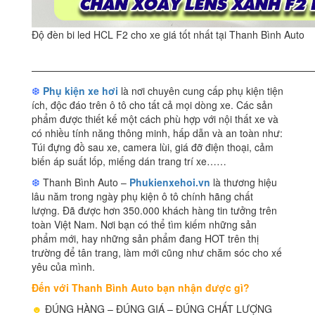
Độ đèn bi led HCL F2 cho xe giá tốt nhất tại Thanh Bình Auto
————————————————————————————
❆
Phụ kiện xe hơi
là nơi chuyên cung cấp phụ kiện tiện
ích, độc đáo trên ô tô cho tất cả mọi dòng xe. Các sản
phẩm được thiết kế một cách phù hợp với nội thất xe và
có nhiều tính năng thông minh, hấp dẫn và an toàn như:
Túi đựng đồ sau xe, camera lùi, giá đỡ điện thoại, cảm
biến áp suất lốp, miếng dán trang trí xe……
❆
Thanh Bình Auto –
Phukienxehoi.vn
là thương hiệu
lâu năm trong ngày phụ kiện ô tô chính hãng chất
lượng. Đã được hơn 350.000 khách hàng tin tưởng trên
toàn Việt Nam. Nơi bạn có thể tìm kiếm những sản
phẩm mới, hay những sản phẩm đang HOT trên thị
trường để tân trang, làm mới cũng như chăm sóc cho xế
yêu của mình.
Đến với Thanh Bình Auto bạn nhận được gì?
☻
ĐÚNG HÀNG – ĐÚNG GIÁ – ĐÚNG CHẤT LƯỢNG