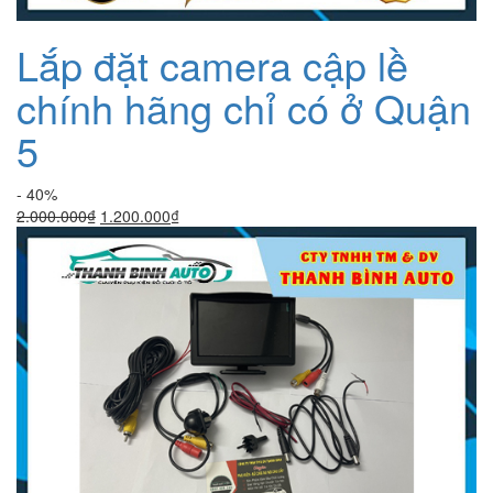
Lắp đặt camera cập lề
chính hãng chỉ có ở Quận
5
- 40%
Giá
Giá
2.000.000
₫
1.200.000
₫
gốc
hiện
là:
tại
2.000.000₫.
là:
1.200.000₫.