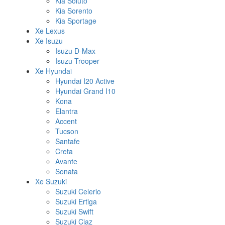
Kia Soluto
Kia Sorento
Kia Sportage
Xe Lexus
Xe Isuzu
Isuzu D-Max
Isuzu Trooper
Xe Hyundai
Hyundai I20 Active
Hyundai Grand I10
Kona
Elantra
Accent
Tucson
Santafe
Creta
Avante
Sonata
Xe Suzuki
Suzuki Celerio
Suzuki Ertiga
Suzuki Swift
Suzuki Ciaz