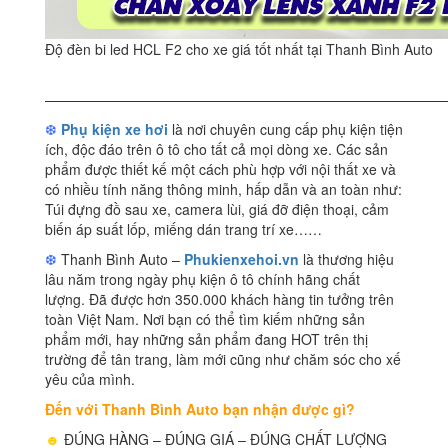
Độ đèn bi led HCL F2 cho xe giá tốt nhất tại Thanh Bình Auto
————————————————————————————
❆
Phụ kiện xe hơi
là nơi chuyên cung cấp phụ kiện tiện
ích, độc đáo trên ô tô cho tất cả mọi dòng xe. Các sản
phẩm được thiết kế một cách phù hợp với nội thất xe và
có nhiều tính năng thông minh, hấp dẫn và an toàn như:
Túi đựng đồ sau xe, camera lùi, giá đỡ điện thoại, cảm
biến áp suất lốp, miếng dán trang trí xe……
❆
Thanh Bình Auto –
Phukienxehoi.vn
là thương hiệu
lâu năm trong ngày phụ kiện ô tô chính hãng chất
lượng. Đã được hơn 350.000 khách hàng tin tưởng trên
toàn Việt Nam. Nơi bạn có thể tìm kiếm những sản
phẩm mới, hay những sản phẩm đang HOT trên thị
trường để tân trang, làm mới cũng như chăm sóc cho xế
yêu của mình.
Đến với Thanh Bình Auto bạn nhận được gì?
☻
ĐÚNG HÀNG – ĐÚNG GIÁ – ĐÚNG CHẤT LƯỢNG