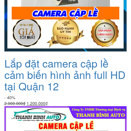
Lắp đặt camera cập lề
cảm biến hình ảnh full HD
tại Quận 12
- 40%
Giá
Giá
2.000.000
₫
1.200.000
₫
gốc
hiện
là:
tại
2.000.000₫.
là:
1.200.000₫.