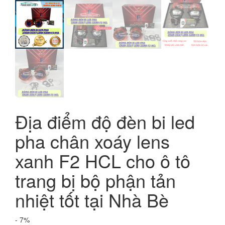
Địa điểm độ đèn bi led
pha chân xoáy lens
xanh F2 HCL cho ô tô
trang bị bộ phận tản
nhiệt tốt tại Nhà Bè
- 7%