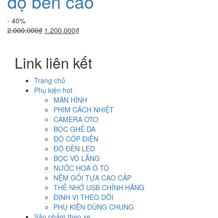
độ bền cao
- 40%
Giá
Giá
2.000.000
₫
1.200.000
₫
gốc
hiện
là:
tại
Link liên kết
2.000.000₫.
là:
1.200.000₫.
Trang chủ
Phụ kiện hot
MÀN HÌNH
PHIM CÁCH NHIỆT
CAMERA OTO
BỌC GHẾ DA
ĐỘ CỐP ĐIỆN
ĐỘ ĐÈN LED
BỌC VÔ LĂNG
NƯỚC HOA Ô TÔ
NỆM GỐI TỰA CAO CẤP
THẺ NHỚ USB CHÍNH HÃNG
ĐỊNH VỊ THEO DÕI
PHỤ KIỆN DÙNG CHUNG
Sản phẩm theo xe