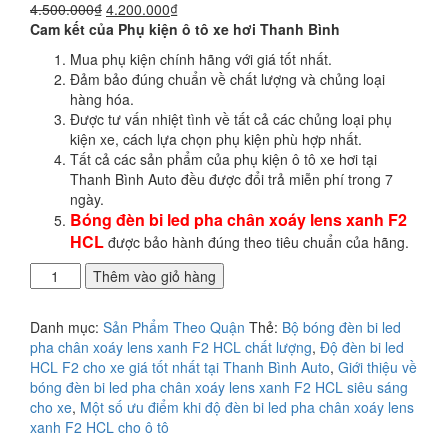
Giá
Giá
4.500.000
₫
4.200.000
₫
gốc
hiện
Cam kết của Phụ kiện ô tô xe hơi Thanh Bình
là:
tại
Mua phụ kiện chính hãng với giá tốt nhất.
4.500.000₫.
là:
Đảm bảo đúng chuẩn về chất lượng và chủng loại
4.200.000₫.
hàng hóa.
Được tư vấn nhiệt tình về tất cả các chủng loại phụ
kiện xe, cách lựa chọn phụ kiện phù hợp nhất.
Tất cả các sản phẩm của phụ kiện ô tô xe hơi tại
Thanh Bình Auto đều được đổi trả miễn phí trong 7
ngày.
Bóng đèn bi led pha chân xoáy lens xanh F2
HCL
được bảo hành đúng theo tiêu chuẩn của hãng.
Địa
Thêm vào giỏ hàng
điểm
độ
Danh mục:
Sản Phẩm Theo Quận
Thẻ:
Bộ bóng đèn bi led
đèn
pha chân xoáy lens xanh F2 HCL chất lượng
,
Độ đèn bi led
bi
HCL F2 cho xe giá tốt nhất tại Thanh Bình Auto
,
Giới thiệu về
led
bóng đèn bi led pha chân xoáy lens xanh F2 HCL siêu sáng
pha
cho xe
,
Một số ưu điểm khi độ đèn bi led pha chân xoáy lens
chân
xanh F2 HCL cho ô tô
xoáy