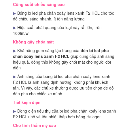
Công suất chiếu sáng cao
▶
Bóng bi led pha chân xoáy lens xanh F2 HCL cho tốc
độ chiếu sáng nhanh, ít tốn năng lượng
▶
Hiệu suất phát quang của loại này rất lớn, trên
100Im/w
Không gây chóa mắt
▶
Khả năng gom sáng tập trung của
đèn bi led pha
chân xoáy lens xanh F2 HCL
giúp cung cấp ánh sáng
hiệu quả, đồng thời không gây chói mắt cho người đối
diện
▶
Ánh sáng của bóng bi led pha chân xoáy lens xanh
F2 HCL là ánh sáng định hướng, không phải khuếch
tán. Vì vậy, các chủ xe thường được ưu tiên chọn để độ
đèn pha cho chiếc xe mình
Tiết kiệm điện
▶
Dòng điện tiêu thụ của bi led pha chân xoáy lens xanh
F2 HCL nhỏ và tỏa nhiệt thấp hơn bóng Halogen
Cho tính thẩm mỹ cao