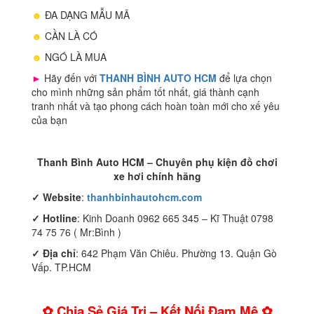
☻
ĐA DẠNG MẪU MÃ
☻
CẦN LÀ CÓ
☻
NGÓ LÀ MUA
►
Hãy đến với
THANH BÌNH AUTO HCM
để lựa chọn
cho mình những sản phẩm tốt nhất, giá thành cạnh
tranh nhất và tạo phong cách hoàn toàn mới cho xế yêu
của bạn
Thanh Bình Auto HCM – Chuyên phụ kiện đồ chơi
xe hơi chính hãng
✓
Website
:
thanhbinhautohcm.com
✓
Hotline
: Kinh Doanh 0962 665 345 – Kĩ Thuật 0798
74 75 76 ( Mr:Bình )
✓ Địa chỉ
: 642 Phạm Văn Chiêu. Phường 13. Quận Gò
Vấp. TP.HCM
✿ Chia Sẻ Giá Trị – Kết Nối Đam Mê ✿