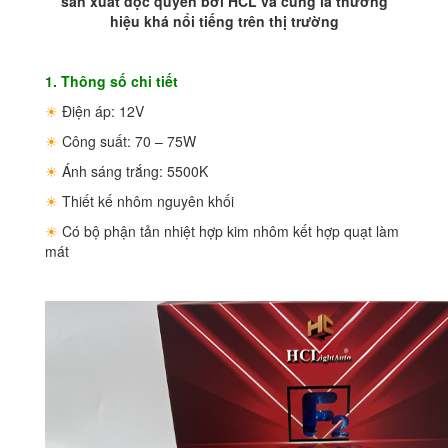
sản xuất độc quyền bởi HCL và cũng là thương
hiệu khá nổi tiếng trên thị trường
1. Thông số chi tiết
☀
Điện áp: 12V
☀
Công suất: 70 – 75W
☀
Ánh sáng trắng: 5500K
☀
Thiết kế nhôm nguyên khối
☀
Có bộ phận tản nhiệt hợp kim nhôm kết hợp quạt làm
mát