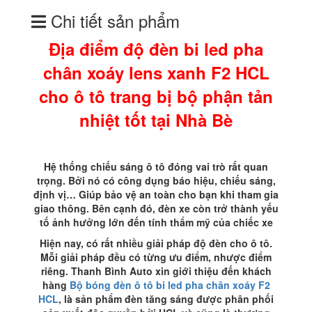
lens
Chi tiết sản phẩm
xanh
F2
Địa điểm độ đèn bi led pha
HCL
cho
chân xoáy lens xanh F2 HCL
ô
tô
cho ô tô trang bị bộ phận tản
trang
bị
nhiệt tốt tại Nhà Bè
bộ
phận
tản
Hệ thống chiếu sáng ô tô đóng vai trò rất quan
nhiệt
trọng. Bởi nó có công dụng báo hiệu, chiếu sáng,
tốt
định vị… Giúp bảo vệ an toàn cho bạn khi tham gia
tại
giao thông. Bên cạnh đó, đèn xe còn trở thành yếu
Nhà
tố ảnh hưởng lớn đến tính thẩm mỹ của chiếc xe
Bè
số
Hiện nay, có rất nhiều giải pháp độ đèn cho ô tô.
lượng
Mỗi giải pháp đều có từng ưu điểm, nhược điểm
riêng. Thanh Bình Auto xin giới thiệu đến khách
hàng
Bộ bóng đèn ô tô bi led pha chân xoáy F2
HCL
, là sản phẩm đèn tăng sáng được phân phối