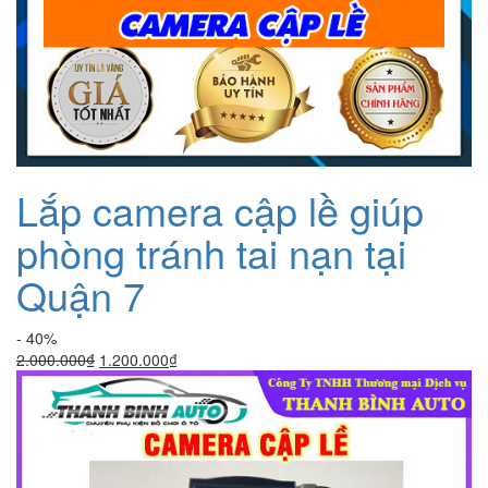
Lắp camera cập lề giúp
phòng tránh tai nạn tại
Quận 7
- 40%
Giá
Giá
2.000.000
₫
1.200.000
₫
gốc
hiện
là:
tại
2.000.000₫.
là:
1.200.000₫.