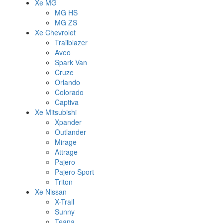
Xe MG
MG HS
MG ZS
Xe Chevrolet
Trailblazer
Aveo
Spark Van
Cruze
Orlando
Colorado
Captiva
Xe Mitsubishi
Xpander
Outlander
Mirage
Attrage
Pajero
Pajero Sport
Triton
Xe Nissan
X-Trail
Sunny
Teana