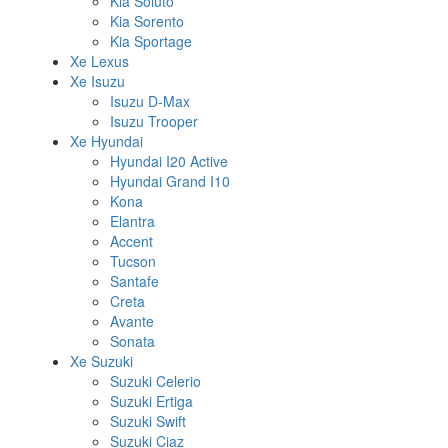
Kia Soluto
Kia Sorento
Kia Sportage
Xe Lexus
Xe Isuzu
Isuzu D-Max
Isuzu Trooper
Xe Hyundai
Hyundai I20 Active
Hyundai Grand I10
Kona
Elantra
Accent
Tucson
Santafe
Creta
Avante
Sonata
Xe Suzuki
Suzuki Celerio
Suzuki Ertiga
Suzuki Swift
Suzuki Ciaz