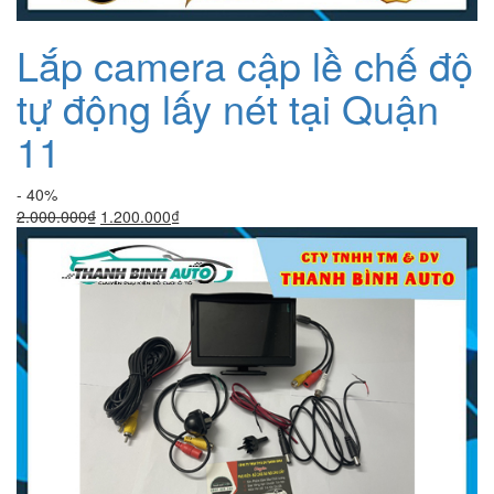
Lắp camera cập lề chế độ
tự động lấy nét tại Quận
11
- 40%
Giá
Giá
2.000.000
₫
1.200.000
₫
gốc
hiện
là:
tại
2.000.000₫.
là:
1.200.000₫.