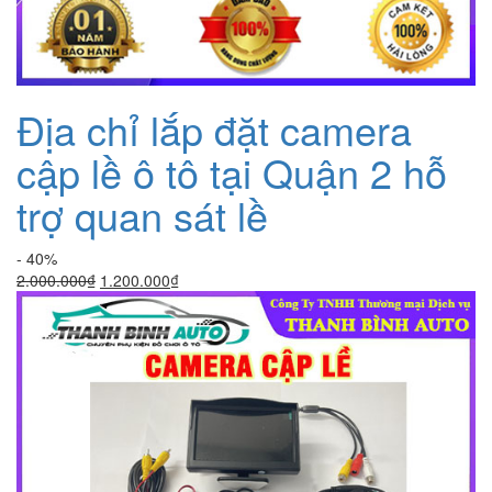
Địa chỉ lắp đặt camera
cập lề ô tô tại Quận 2 hỗ
trợ quan sát lề
- 40%
Giá
Giá
2.000.000
₫
1.200.000
₫
gốc
hiện
là:
tại
2.000.000₫.
là:
1.200.000₫.