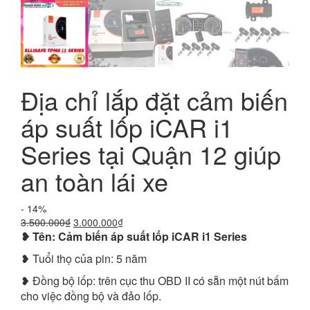
Địa chỉ lắp đặt cảm biến
áp suất lốp iCAR i1
Series tại Quận 12 giúp
an toàn lái xe
- 14%
Giá
Giá
3.500.000
₫
3.000.000
₫
❥ Tên: Cảm biến áp suất lốp iCAR i1 Series
gốc
hiện
là:
tại
❥ Tuổi thọ của pin: 5 năm
3.500.000₫.
là:
3.000.000₫.
❥ Đồng bộ lốp: trên cục thu OBD II có sẵn một nút bấm
cho việc đồng bộ và đảo lốp.