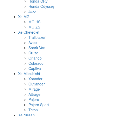
Honda CRV
Honda Odyssey
Jazz
Xe MG
MG HS
MG ZS
Xe Chevrolet
Trailblazer
Aveo
Spark Van
Cruze
Orlando
Colorado
Captiva
Xe Mitsubishi
Xpander
Outlander
Mirage
Attrage
Pajero
Pajero Sport
Triton
Xe Nissan