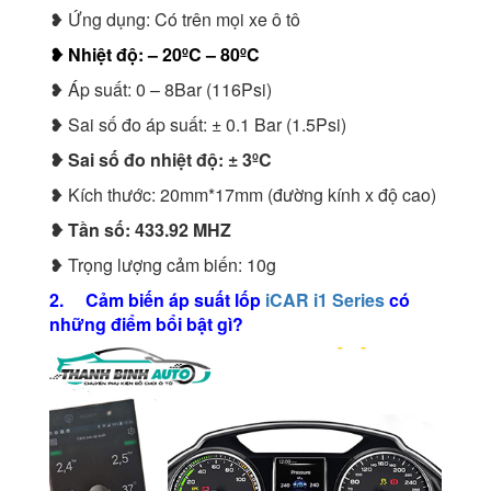
❥ Ứng dụng: Có trên mọi xe ô tô
❥ Nhiệt độ: – 20ºC – 80ºC
❥ Áp suất: 0 – 8Bar (116Psi)
❥ Sai số đo áp suất: ± 0.1 Bar (1.5Psi)
❥ Sai số đo nhiệt độ: ± 3ºC
❥ Kích thước: 20mm*17mm (đường kính x độ cao)
❥ Tần số: 433.92 MHZ
❥ Trọng lượng cảm biến: 10g
2. Cảm biến áp suất lốp
iCAR i1 Series
có
những điểm bổi bật gì?