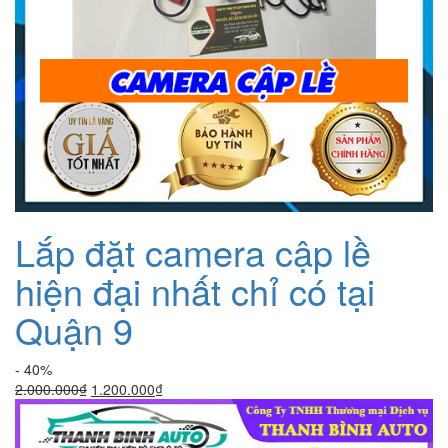
Lắp đặt camera cập lề
hiện đại nhất chỉ có tại
Quận 9
- 40%
Giá
Giá
2.000.000
₫
1.200.000
₫
gốc
hiện
là:
tại