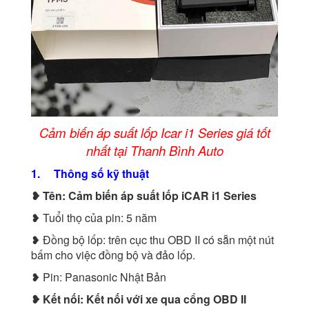
Cảm biến áp suất lốp Icar i1 Series giá tốt
nhất tại Thanh Bình Auto
1. Thông số kỹ thuật
❥ Tên: Cảm biến áp suất lốp iCAR i1 Series
❥ Tuổi thọ của pin: 5 năm
❥ Đồng bộ lốp: trên cục thu OBD II có sẵn một nút
bấm cho việc đồng bộ và đảo lốp.
❥ Pin: Panasonic Nhật Bản
❥ Kết nối: Kết nối với xe qua cổng OBD II