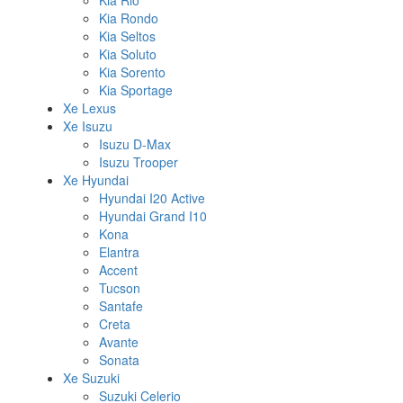
Kia Rio
Kia Rondo
Kia Seltos
Kia Soluto
Kia Sorento
Kia Sportage
Xe Lexus
Xe Isuzu
Isuzu D-Max
Isuzu Trooper
Xe Hyundai
Hyundai I20 Active
Hyundai Grand I10
Kona
Elantra
Accent
Tucson
Santafe
Creta
Avante
Sonata
Xe Suzuki
Suzuki Celerio