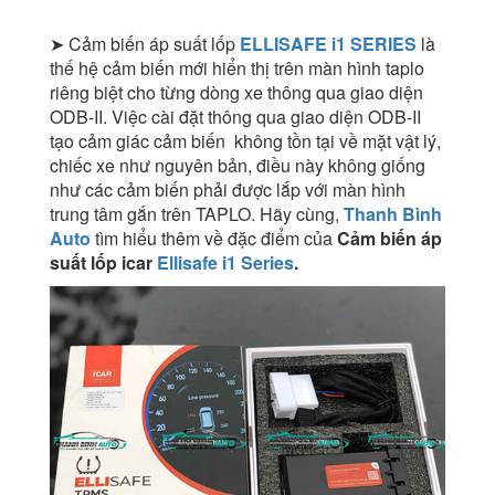
lái
xe
➤ Cảm biến áp suất lốp
ELLISAFE i1 SERIES
là
số
thế hệ cảm biến mới hiển thị trên màn hình taplo
lượng
riêng biệt cho từng dòng xe thông qua giao diện
ODB-II. Việc cài đặt thông qua giao diện ODB-II
tạo cảm giác cảm biến không tồn tại về mặt vật lý,
chiếc xe như nguyên bản, điều này không giống
như các cảm biến phải được lắp với màn hình
trung tâm gắn trên TAPLO. Hãy cùng,
Thanh Bình
Auto
tìm hiểu thêm về đặc điểm của
Cảm biến áp
suất lốp icar
Ellisafe i1 Series
.