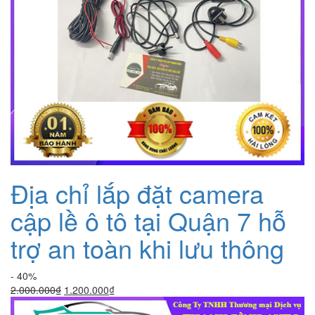
Địa chỉ lắp đặt camera
cập lề ô tô tại Quận 7 hỗ
trợ an toàn khi lưu thông
- 40%
Giá
Giá
2.000.000
₫
1.200.000
₫
gốc
hiện