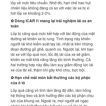
lốp về mức tiêu chuẩn. Nhờ đó, hạn chế hao hụt
nhiên liệu không đáng có so với việc lái xe bị xì
hơi lốp xe khoảng 2-3%.
✿ Dòng iCAR i1 mang lại trải nghiệm lái xe an
toàn
Lốp bị căng quá mức kết hợp với tác động của mặt
đường sẽ khiến xe bị rung. Tình trạng này khiến
người lái khó kiểm soát tay lái, nhất là trên những
đoạn đường gồ ghề, quanh co. Ngược lại, khi bạn
lái xe với lốp quá non, tốc độ lái của xe sẽ giảm,
khiến xe mất khả năng tăng tốc bình thường. Cả
hai trường hợp này đều làm suy giảm động lực lái
xe của tài xế, thậm chí gây khó chịu, bực bội.
✿ Hạn chế mài mòn bất thường các bộ phận
của ô tô
Lốp quá căng vô tình làm tăng độ dằn, làm hỏng
hệ thống treo và ảnh hưởng đến các bộ phận chịu
lực của khung xe. Ngoài ra, mọi người sẽ ngạc
nhiên khi biết rằng hầu hết các vụ nổ lốp là do