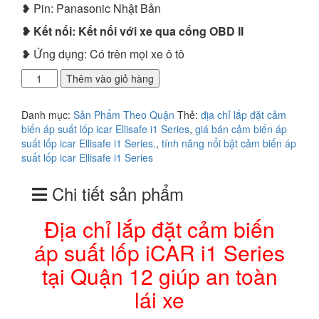
❥ Pin: Panasonic Nhật Bản
❥ Kết nối: Kết nối với xe qua cổng OBD II
❥ Ứng dụng: Có trên mọi xe ô tô
Địa
Thêm vào giỏ hàng
chỉ
lắp
Danh mục:
Sản Phẩm Theo Quận
Thẻ:
địa chỉ lắp đặt cảm
đặt
biến áp suất lốp icar Ellisafe i1 Series
,
giá bán cảm biến áp
cảm
suất lốp icar Ellisafe i1 Series.
,
tính năng nổi bật cảm biến áp
biến
suất lốp icar Ellisafe i1 Series
áp
suất
Chi tiết sản phẩm
lốp
iCAR
i1
Địa chỉ lắp đặt cảm biến
Series
áp suất lốp iCAR i1 Series
tại
Quận
tại Quận 12 giúp an toàn
12
giúp
lái xe
an
toàn