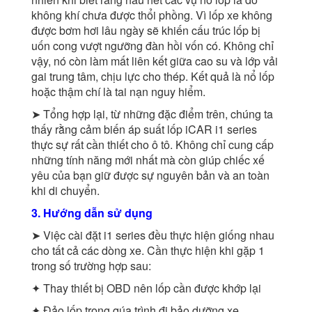
không khí chưa được thổi phồng. Vì lốp xe không
được bơm hơi lâu ngày sẽ khiến cấu trúc lốp bị
uốn cong vượt ngưỡng đàn hồi vốn có. Không chỉ
vậy, nó còn làm mất liên kết giữa cao su và lớp vải
gai trung tâm, chịu lực cho thép. Kết quả là nổ lốp
hoặc thậm chí là tai nạn nguy hiểm.
➤ Tổng hợp lại, từ những đặc điểm trên, chúng ta
thấy rằng cảm biến áp suất lốp iCAR i1 series
thực sự rất cần thiết cho ô tô. Không chỉ cung cấp
những tính năng mới nhất mà còn giúp chiếc xế
yêu của bạn giữ được sự nguyên bản và an toàn
khi di chuyển.
3. Hướng dẫn sử dụng
➤ Việc cài đặt i1 series đều thực hiện giống nhau
cho tất cả các dòng xe. Cần thực hiện khi gặp 1
trong số trường hợp sau:
✦ Thay thiết bị OBD nên lốp cần được khớp lại
✦ Đảo lốp trong qúa trình đi bảo dưỡng xe