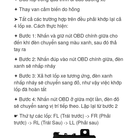
✦ Thay van cảm biến do hỏng
➤ Tất cả các trường hợp trên đều phải khớp lại cả
4 lốp xe. Cách thực hiện:
✦ Bước 1: Nhấn và giữ nút OBD chính giữa cho
đến khi đèn chuyển sang màu xanh, sau đó thả
tay ra
✦ Bước 2: Nhấn đúp vào nút OBD chính giữa, đèn
xanh sẽ nhấp nháy
✦ Bước 3: Xả hơi lốp xe tương ứng, đèn xanh
nhấp nháy sẽ chuyển sang đỏ, như vậy việc khớp
lốp đã hoàn tất
✦ Bước 4: Nhấn nút OBD ở giữa một lần, đèn đỏ
sẽ chuyển sang vị trí tiếp theo. Lặp lại từ bước 2
☛ Thứ tự các lốp: FL (Trái trước) -> FR (Phải
trước) -> RL (Trái Sau) -> LL (Phải sau)