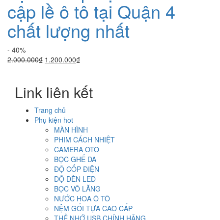
cập lề ô tô tại Quận 4
chất lượng nhất
- 40%
Giá
Giá
2.000.000
₫
1.200.000
₫
gốc
hiện
là:
tại
Link liên kết
2.000.000₫.
là:
1.200.000₫.
Trang chủ
Phụ kiện hot
MÀN HÌNH
PHIM CÁCH NHIỆT
CAMERA OTO
BỌC GHẾ DA
ĐỘ CỐP ĐIỆN
ĐỘ ĐÈN LED
BỌC VÔ LĂNG
NƯỚC HOA Ô TÔ
NỆM GỐI TỰA CAO CẤP
THẺ NHỚ USB CHÍNH HÃNG