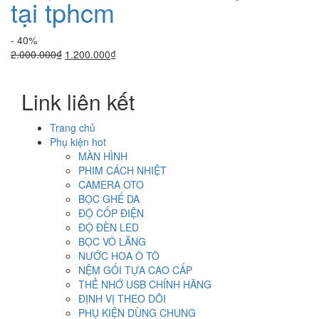
tại tphcm
- 40%
Giá
Giá
2.000.000
₫
1.200.000
₫
gốc
hiện
là:
tại
Link liên kết
2.000.000₫.
là:
1.200.000₫.
Trang chủ
Phụ kiện hot
MÀN HÌNH
PHIM CÁCH NHIỆT
CAMERA OTO
BỌC GHẾ DA
ĐỘ CỐP ĐIỆN
ĐỘ ĐÈN LED
BỌC VÔ LĂNG
NƯỚC HOA Ô TÔ
NỆM GỐI TỰA CAO CẤP
THẺ NHỚ USB CHÍNH HÃNG
ĐỊNH VỊ THEO DÕI
PHỤ KIỆN DÙNG CHUNG