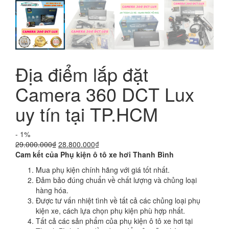
Địa điểm lắp đặt
Camera 360 DCT Lux
uy tín tại TP.HCM
- 1%
Giá
Giá
29.000.000
₫
28.800.000
₫
gốc
hiện
Cam kết của Phụ kiện ô tô xe hơi Thanh Bình
là:
tại
Mua phụ kiện chính hãng với giá tốt nhất.
29.000.000₫.
là:
Đảm bảo đúng chuẩn về chất lượng và chủng loại
28.800.000₫.
hàng hóa.
Được tư vấn nhiệt tình về tất cả các chủng loại phụ
kiện xe, cách lựa chọn phụ kiện phù hợp nhất.
Tất cả các sản phẩm của phụ kiện ô tô xe hơi tại