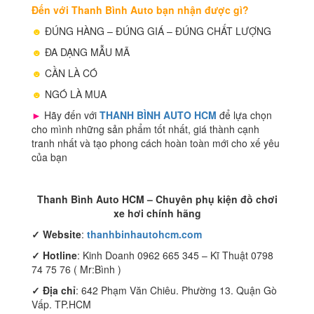
Đến với Thanh Bình Auto bạn nhận được gì?
☻
ĐÚNG HÀNG – ĐÚNG GIÁ – ĐÚNG CHẤT LƯỢNG
☻
ĐA DẠNG MẪU MÃ
☻
CẦN LÀ CÓ
☻
NGÓ LÀ MUA
►
Hãy đến với
THANH BÌNH AUTO HCM
để lựa chọn
cho mình những sản phẩm tốt nhất, giá thành cạnh
tranh nhất và tạo phong cách hoàn toàn mới cho xế yêu
của bạn
Thanh Bình Auto HCM – Chuyên phụ kiện đồ chơi
xe hơi chính hãng
✓
Website
:
thanhbinhautohcm.com
✓
Hotline
: Kinh Doanh 0962 665 345 – Kĩ Thuật 0798
74 75 76 ( Mr:Bình )
✓ Địa chỉ
: 642 Phạm Văn Chiêu. Phường 13. Quận Gò
Vấp. TP.HCM