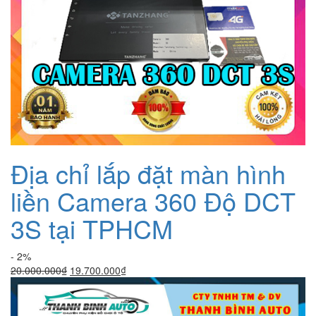
Địa chỉ lắp đặt màn hình
liền Camera 360 Độ DCT
3S tại TPHCM
- 2%
Giá
Giá
20.000.000
₫
19.700.000
₫
gốc
hiện
là:
tại
20.000.000₫.
là: