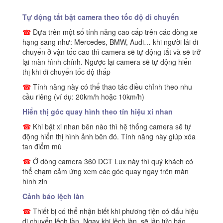
Tự động tắt bật camera theo tốc độ di chuyển
☎
Dựa trên một số tính năng cao cấp trên các dòng xe
hạng sang như: Mercedes, BMW, Audi… khi người lái di
chuyển ở vận tốc cao thì camera sẽ tự động tắt và sẽ trở
lại màn hình chính. Ngược lại camera sẽ tự động hiển
thị khi di chuyển tốc độ thấp
☎
Tính năng này có thể thao tác điều chỉnh theo nhu
cầu riêng (ví dụ: 20km/h hoặc 10km/h)
Hiển thị góc quay hình theo tín hiệu xi nhan
☎
Khi bật xi nhan bên nào thì hệ thống camera sẽ tự
động hiển thị hình ảnh bên đó. Tính năng này giúp xóa
tan điểm mù
☎
Ở dòng camera 360 DCT Lux này thì quý khách có
thể chạm cảm ứng xem các góc quay ngay trên màn
hình zin
Cảnh báo lệch làn
☎
Thiết bị có thể nhận biết khi phương tiện có dấu hiệu
di chuyển lệch làn. Ngay khi lệch làn, sẽ lập tức báo