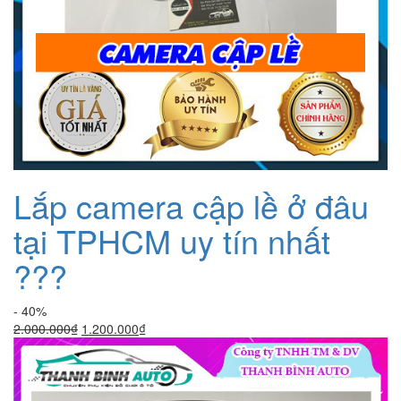
Lắp camera cập lề ở đâu
tại TPHCM uy tín nhất
???
- 40%
Giá
Giá
2.000.000
₫
1.200.000
₫
gốc
hiện
là:
tại
2.000.000₫.
là:
1.200.000₫.