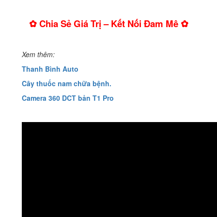
✿ Chia Sẻ Giá Trị – Kết Nối Đam Mê ✿
Xem thêm:
Thanh Bình Auto
Cây thuốc nam chữa bệnh.
Camera 360 DCT bản T1 Pro