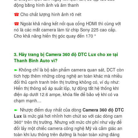
động bằng hình ảnh và âm thanh
☎
Cho chất lượng hình ảnh rõ nét
☎
Ngoài khả năng kết nối qua cổng HDMI thì cùng với
nó là các mắt camera làm từ chip Sony 225 cao cấp.
Cho khả năng hiển thị góc quay đến 170 °
3. Hãy trang bị
Camera 360 độ DTC Lux cho xe tại
Thanh Bình Auto vì?
➽
Không chỉ là bộ sản phẩm camera quan sát, DCT còn
tích hợp thêm những công nghệ an toàn khác mà nhiều
đối thủ cạnh tranh trên thị trường không có, ví dụ như:
Hiển thị thông số áp suất lốp, tự động tắt hệ thống khi
điện áp dưới 12.6 ampe, khóa file để bảo vệ khi có va
chạm mạnh…
➽
Nhược điểm duy nhất của dòng
Camera 360 độ DTC
Lux
là mức giá hơi nhỉnh hơn chút so với các dòng cam
360° trên thị trường. Nhưng với mức chi phí như vậy để
đổi lấy một chiếc camera công nghệ Mỹ và cảm giác an
toàn khi lưu thông trên đường là hoàn toàn xứng đáng