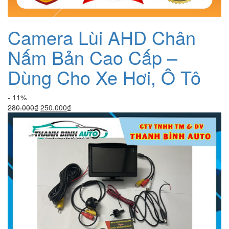
Camera Lùi AHD Chân
Nấm Bản Cao Cấp –
Dùng Cho Xe Hơi, Ô Tô
- 11%
Giá
Giá
280.000
₫
250.000
₫
gốc
hiện
là:
tại
280.000₫.
là:
250.000₫.