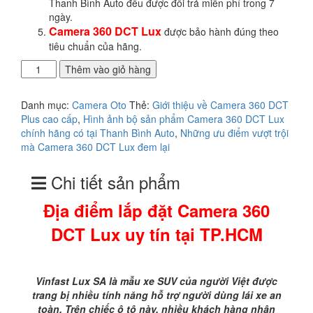
Thanh Bình Auto đều được đổi trả miễn phí trong 7
ngày.
Camera 360 DCT Lux
được bảo hành đúng theo
tiêu chuẩn của hãng.
Địa
Thêm vào giỏ hàng
điểm
lắp
Danh mục:
Camera Oto
Thẻ:
Giới thiệu về Camera 360 DCT
đặt
Plus cao cấp
,
Hình ảnh bộ sản phẩm Camera 360 DCT Lux
Camera
chính hãng có tại Thanh Bình Auto
,
Những ưu điểm vượt trội
360
mà Camera 360 DCT Lux đem lại
DCT
Lux
Chi tiết sản phẩm
uy
tín
Địa điểm lắp đặt Camera 360
tại
TP.HCM
DCT Lux uy tín tại TP.HCM
số
lượng
Vinfast Lux SA là mẫu xe SUV của người Việt được
trang bị nhiều tính năng hỗ trợ người dùng lái xe an
toàn. Trên chiếc ô tô này, nhiều khách hàng nhận