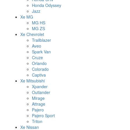
Honda Odyssey
Jazz
Xe MG
MG HS
MG ZS
Xe Chevrolet
Trailblazer
Aveo
Spark Van
Cruze
Orlando
Colorado
Captiva
Xe Mitsubishi
Xpander
Outlander
Mirage
Attrage
Pajero
Pajero Sport
Triton
Xe Nissan