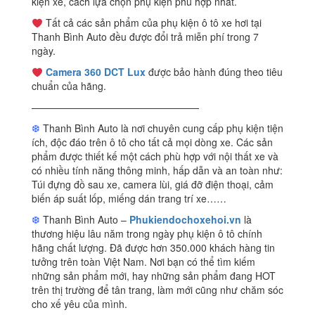
kiện xe, cách lựa chọn phụ kiện phù hợp nhất.
Tất cả các sản phẩm của phụ kiện ô tô xe hơi tại
Thanh Bình Auto đều được đổi trả miễn phí trong 7
ngày.
Camera 360 DCT Lux
được bảo hành đúng theo tiêu
chuẩn của hãng.
—————————————————
❆
Thanh Bình Auto là nơi chuyên cung cấp phụ kiện tiện
ích, độc đáo trên ô tô cho tất cả mọi dòng xe. Các sản
phẩm được thiết kế một cách phù hợp với nội thất xe và
có nhiều tính năng thông minh, hấp dẫn và an toàn như:
Túi đựng đồ sau xe, camera lùi, giá đỡ điện thoại, cảm
biến áp suất lốp, miếng dán trang trí xe……
❆
Thanh Bình Auto –
Phukiendochoxehoi.vn
là
thương hiệu lâu năm trong ngày phụ kiện ô tô chính
hãng chất lượng. Đã được hơn 350.000 khách hàng tin
tưởng trên toàn Việt Nam. Nơi bạn có thể tìm kiếm
những sản phẩm mới, hay những sản phẩm đang HOT
trên thị trường để tân trang, làm mới cũng như chăm sóc
cho xế yêu của mình.