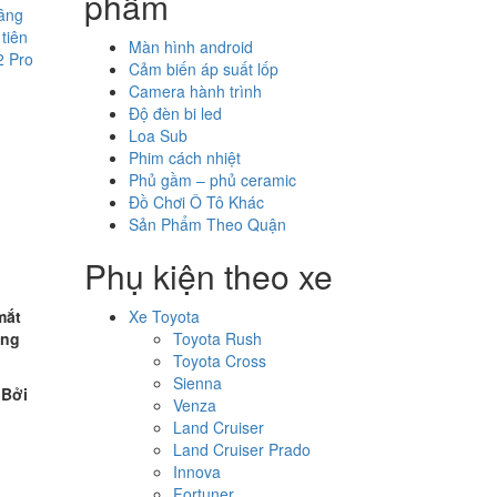
phẩm
nâng
tiên
Màn hình android
2 Pro
Cảm biến áp suất lốp
Camera hành trình
Độ đèn bi led
Loa Sub
Phim cách nhiệt
Phủ gầm – phủ ceramic
Đồ Chơi Ô Tô Khác
Sản Phẩm Theo Quận
Phụ kiện theo xe
mắt
Xe Toyota
âng
Toyota Rush
Toyota Cross
Sienna
 Bởi
Venza
Land Cruiser
Land Cruiser Prado
Innova
Fortuner