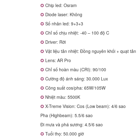
✪
Chip led: Osram
✪
Diode laser: Không
✪
Số nhân led: 9+3+3
✪
Chỉ số chịu nhiệt: -40 – 100 độ C
✪
Driver: Rời
✪
Vật liệu tản nhiệt: Đồng nguyên khối + quạt tản
✪
Lens: AR Pro
✪
Chỉ số hoàn màu (CRI): 90/100
✪
Cường độ ánh sáng: 30.000 Lux
✪
Công suất cos/pha: 65W/105W
✪
Nhiệt màu: 5500K
✪
X-Treme Vision: Cos (Low beam): 4/6 sao
Pha (Highbeam): 5.5/6 sao
Đi mưa và phá sương: 4.5/6 sao
✪
Tuổi thọ: 50.000 giờ