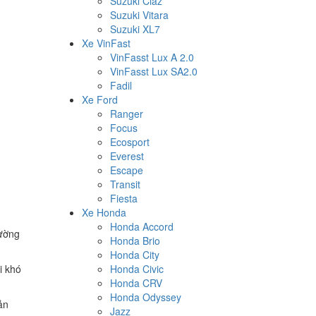
Suzuki Ciaz
Suzuki Vitara
Suzuki XL7
Xe VinFast
VinFasst Lux A 2.0
VinFasst Lux SA2.0
Fadil
Xe Ford
Ranger
Focus
Ecosport
Everest
Escape
Transit
Fiesta
Xe Honda
Honda Accord
rường
Honda Brio
Honda City
i khó
Honda Civic
Honda CRV
Honda Odyssey
ản
Jazz