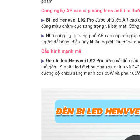
phẩm
Công nghệ AR cao cấp cùng lens ánh tím thờ
▶
Bi led Henvvei L92 Pro
được phủ lớp AR cao cấ
cùng màu chàm cực sang trọng và bắt mắt. Công 
▶
Nhờ công nghệ tráng phủ AR cao cấp mà giúp 
người đối diện, điều này khiến người tiêu dùng qu
Cấu hình mạnh mẽ
▶
Đèn bi led Henvvei L92 Pro
được cải tiến cấu
thể gồm: 9 nhân led ở chóa phản xạ chính và 3+3
cường độ chiếu sáng mạnh cos 65W và pha 105W,