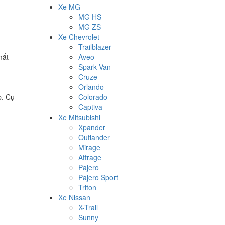
Xe MG
MG HS
MG ZS
Xe Chevrolet
Trailblazer
mắt
Aveo
Spark Van
Cruze
Orlando
p. Cụ
Colorado
Captiva
Xe Mitsubishi
Xpander
Outlander
Mirage
Attrage
Pajero
Pajero Sport
Triton
Xe Nissan
X-Trail
Sunny