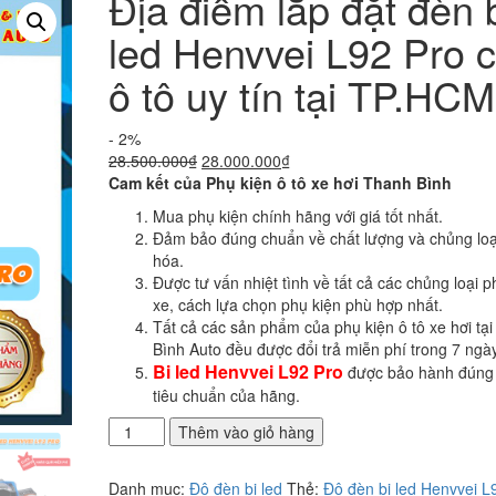
Địa điểm lắp đặt đèn 
led Henvvei L92 Pro 
ô tô uy tín tại TP.HCM
- 2%
Giá
Giá
28.500.000
₫
28.000.000
₫
gốc
hiện
Cam kết của Phụ kiện ô tô xe hơi Thanh Bình
là:
tại
Mua phụ kiện chính hãng với giá tốt nhất.
28.500.000₫.
là:
Đảm bảo đúng chuẩn về chất lượng và chủng loạ
28.000.000₫.
hóa.
Được tư vấn nhiệt tình về tất cả các chủng loại p
xe, cách lựa chọn phụ kiện phù hợp nhất.
Tất cả các sản phẩm của phụ kiện ô tô xe hơi tạ
Bình Auto đều được đổi trả miễn phí trong 7 ngày
Bi led Henvvei L92 Pro
được bảo hành đúng
tiêu chuẩn của hãng.
Địa
Thêm vào giỏ hàng
điểm
lắp
Danh mục:
Độ đèn bi led
Thẻ:
Độ đèn bi led Henvvei L
đặt