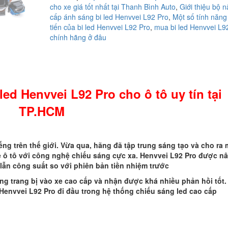
cho xe giá tốt nhất tại Thanh Bình Auto
,
Giới thiệu bộ 
đèn
cấp ánh sáng bi led Henvvei L92 Pro
,
Một số tính năng 
bi
tiến của bi led Henvvei L92 Pro
,
mua bi led Henvvei L9
led
chính hãng ở đâu
Henvvei
L92
Pro
cho
ô
led Henvvei L92 Pro cho ô tô uy tín tại
tô
uy
TP.HCM
tín
tại
TP.HCM
số
ếng trên thế giới. Vừa qua, hãng đã tập trung sáng tạo và cho ra 
lượng
 ô tô với công nghệ chiếu sáng cực xa. Henvvei L92 Pro được n
 lẫn công suất so với phiên bản tiền nhiệm trước
g trang bị vào xe cao cấp và nhận được khá nhiều phản hồi tốt.
Henvvei L92 Pro đi đầu trong hệ thống chiếu sáng led cao cấp