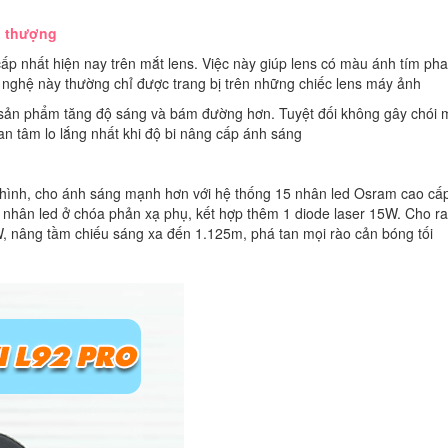
i thượng
p nhất hiện nay trên mắt lens. Việc này giúp lens có màu ánh tím pha
nghệ này thường chỉ được trang bị trên những chiếc lens máy ảnh
sản phẩm tăng độ sáng và bám đường hơn. Tuyệt đối không gây chói 
an tâm lo lắng nhất khi độ bi nâng cấp ánh sáng
 hình, cho ánh sáng mạnh hơn với hệ thống 15 nhân led Osram cao cấ
 nhân led ở chóa phản xạ phụ, kết hợp thêm 1 diode laser 15W. Cho ra
 nâng tầm chiếu sáng xa đến 1.125m, phá tan mọi rào cản bóng tối