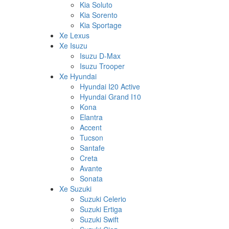
Kia Soluto
Kia Sorento
Kia Sportage
Xe Lexus
Xe Isuzu
Isuzu D-Max
Isuzu Trooper
Xe Hyundai
Hyundai I20 Active
Hyundai Grand I10
Kona
Elantra
Accent
Tucson
Santafe
Creta
Avante
Sonata
Xe Suzuki
Suzuki Celerio
Suzuki Ertiga
Suzuki Swift