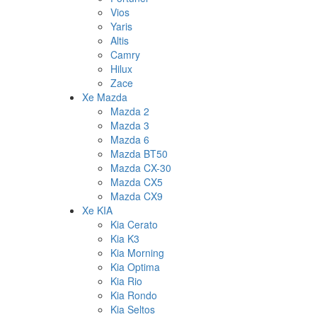
Vios
Yaris
Altis
Camry
Hilux
Zace
Xe Mazda
Mazda 2
Mazda 3
Mazda 6
Mazda BT50
Mazda CX-30
Mazda CX5
Mazda CX9
Xe KIA
Kia Cerato
Kia K3
Kia Morning
Kia Optima
Kia Rio
Kia Rondo
Kia Seltos