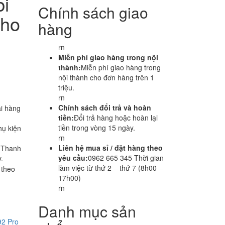
bi
Chính sách giao
cho
hàng
rn
Miễn phí giao hàng trong nội
thành:
Miễn phí giao hàng trong
nội thành cho đơn hàng trên 1
triệu.
rn
Chính sách đổi trả và hoàn
i hàng
tiền:
Đổi trả hàng hoặc hoàn lại
tiền trong vòng 15 ngày.
hụ kiện
rn
Liên hệ mua sỉ / đặt hàng theo
i Thanh
yêu cầu:
0962 665 345 Thời gian
.
làm việc từ thứ 2 – thứ 7 (8h00 –
 theo
17h00)
rn
Danh mục sản
92 Pro