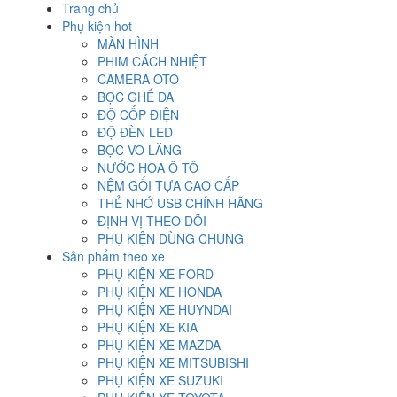
Trang chủ
Phụ kiện hot
MÀN HÌNH
PHIM CÁCH NHIỆT
CAMERA OTO
BỌC GHẾ DA
ĐỘ CỐP ĐIỆN
ĐỘ ĐÈN LED
BỌC VÔ LĂNG
NƯỚC HOA Ô TÔ
NỆM GỐI TỰA CAO CẤP
THẺ NHỚ USB CHÍNH HÃNG
ĐỊNH VỊ THEO DÕI
PHỤ KIỆN DÙNG CHUNG
Sản phẩm theo xe
PHỤ KIỆN XE FORD
PHỤ KIỆN XE HONDA
PHỤ KIỆN XE HUYNDAI
PHỤ KIỆN XE KIA
PHỤ KIỆN XE MAZDA
PHỤ KIỆN XE MITSUBISHI
PHỤ KIỆN XE SUZUKI