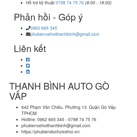
Hỗ trợ kỹ thuật
0798 74 75 76
(8:00 - 18:00)
Phản hồi - Góp ý
0962 665 345
phukienxehoithanhbinh@gmail.com
Liên kết
THANH BÌNH AUTO GÒ
VẤP
642 Phạm Văn Chiêu. Phường 13. Quận Gò Vấp.
TPHCM
Hotline: 0962 665 345 - 0798 74 75 76
phukienxehoithanhbinh@gmail.com
https://phukiendochoixehoi.vn/