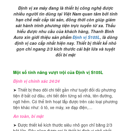
số
lượng
Định vị xe máy đang là thiết bị công nghệ được
nhiều người tin dùng tại Việt Nam quan tâm bởi tính
hạn chế mất cắp tài sản, đồng thời còn giúp giám
sát hành trình phương tiện trực tuyến từ xa. Thấu
hiểu được nhu cầu của khách hàng, Thanh Bình
Auto xin giới thiệu sản phẩm
Định vị S105L
, là dòng
định vị cao cấp nhất hiện nay. Thiết bị thiết kế nhỏ
gọn chỉ ngang 2/3 kích thước cái bật lửa và tuyệt
đối bí mật
Một số tính năng vượt trội của Định vị S105L
Định vị chính xác 24/24
➤ Thiết bị theo dõi chi tiết gần như tuyệt đối dù phương
tiện ở bất cứ đâu, chi tiết đến từng số nhà, tên đường,
ngõ hẻm. Có thể linh hoạt lắp được trên các loại phương
tiện khác như: ô tô, xe máy, xe đạp điện,…
An toàn, bí mật
➤ Được thiết kế kích thước siêu nhỏ gọn chỉ bằng 2/3
bật lửa. Đây cũng được coi là thiết bị định vị nhỏ nhất