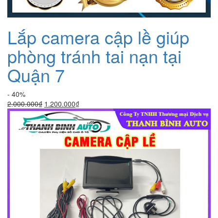
Lắp camera cập lề giúp
phòng tránh tai nạn tại
Quận 7
- 40%
Giá
Giá
2.000.000
₫
1.200.000
₫
gốc
hiện
là:
tại
2.000.000₫.
là:
1.200.000₫.