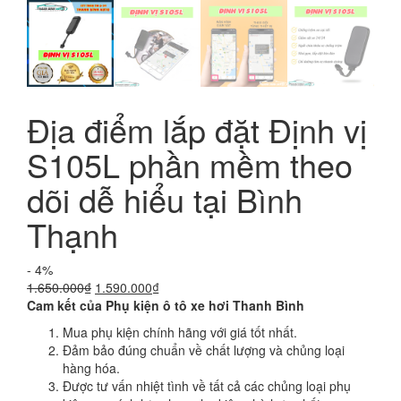
Địa điểm lắp đặt Định vị
S105L phần mềm theo
dõi dễ hiểu tại Bình
Thạnh
- 4%
Giá
Giá
1.650.000
₫
1.590.000
₫
gốc
hiện
Cam kết của Phụ kiện ô tô xe hơi Thanh Bình
là:
tại
Mua phụ kiện chính hãng với giá tốt nhất.
1.650.000₫.
là:
Đảm bảo đúng chuẩn về chất lượng và chủng loại
1.590.000₫.
hàng hóa.
Được tư vấn nhiệt tình về tất cả các chủng loại phụ