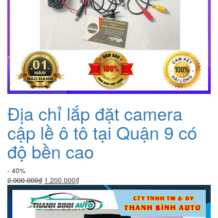
Địa chỉ lắp đặt camera
cập lề ô tô tại Quận 9 có
độ bền cao
- 40%
Giá
Giá
2.000.000
₫
1.200.000
₫
gốc
hiện
là:
tại
2.000.000₫.
là: