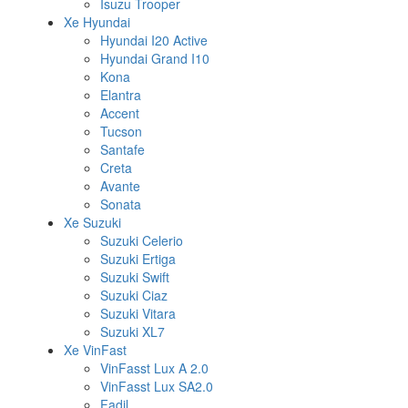
Isuzu Trooper
Xe Hyundai
Hyundai I20 Active
Hyundai Grand I10
Kona
Elantra
Accent
Tucson
Santafe
Creta
Avante
Sonata
Xe Suzuki
Suzuki Celerio
Suzuki Ertiga
Suzuki Swift
Suzuki Ciaz
Suzuki Vitara
Suzuki XL7
Xe VinFast
VinFasst Lux A 2.0
VinFasst Lux SA2.0
Fadil