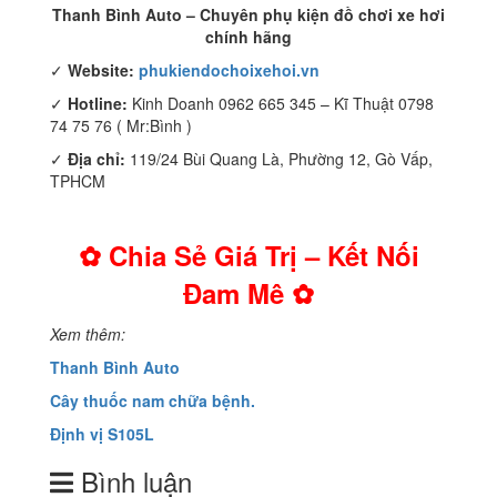
Thanh Bình Auto – Chuyên phụ kiện đồ chơi xe hơi
chính hãng
✓
Website:
phukiendochoixehoi.vn
✓
Hotline:
Kinh Doanh 0962 665 345 – Kĩ Thuật 0798
74 75 76 ( Mr:Bình )
✓
Địa chỉ:
119/24 Bùi Quang Là, Phường 12, Gò Vấp,
TPHCM
✿ Chia Sẻ Giá Trị – Kết Nối
Đam Mê ✿
Xem thêm:
Thanh Bình Auto
Cây thuốc nam chữa bệnh.
Định vị S105L
Bình luận