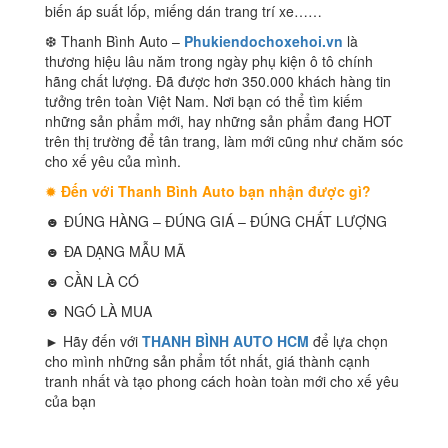
biến áp suất lốp, miếng dán trang trí xe……
❆ Thanh Bình Auto –
Phukiendochoxehoi.vn
là
thương hiệu lâu năm trong ngày phụ kiện ô tô chính
hãng chất lượng. Đã được hơn 350.000 khách hàng tin
tưởng trên toàn Việt Nam. Nơi bạn có thể tìm kiếm
những sản phẩm mới, hay những sản phẩm đang HOT
trên thị trường để tân trang, làm mới cũng như chăm sóc
cho xế yêu của mình.
✹
Đến với Thanh Bình Auto bạn nhận được gì?
☻ ĐÚNG HÀNG – ĐÚNG GIÁ – ĐÚNG CHẤT LƯỢNG
☻ ĐA DẠNG MẪU MÃ
☻ CẦN LÀ CÓ
☻ NGÓ LÀ MUA
► Hãy đến với
THANH BÌNH AUTO HCM
để lựa chọn
cho mình những sản phẩm tốt nhất, giá thành cạnh
tranh nhất và tạo phong cách hoàn toàn mới cho xế yêu
của bạn