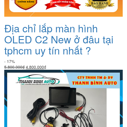
Địa chỉ lắp màn hình
OLED C2 New ở đâu tại
tphcm uy tín nhất ?
- 17%
Giá
Giá
5.800.000
₫
4.800.000
₫
gốc
hiện
là:
tại
5.800.000₫.
là:
4.800.000₫.