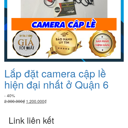
Lắp đặt camera cập lề
hiện đại nhất ở Quận 6
- 40%
Giá
Giá
2.000.000
₫
1.200.000
₫
gốc
hiện
là:
tại
Link liên kết
2.000.000₫.
là:
1.200.000₫.