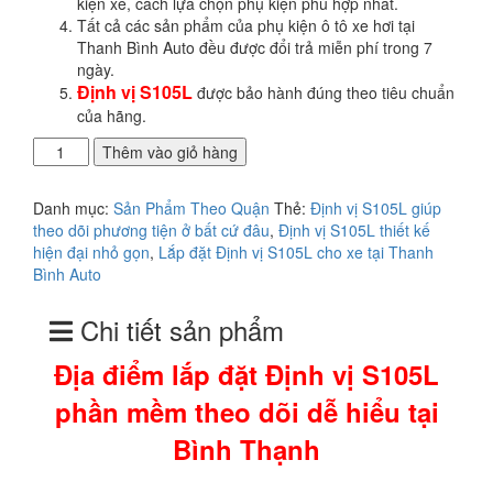
kiện xe, cách lựa chọn phụ kiện phù hợp nhất.
Tất cả các sản phẩm của phụ kiện ô tô xe hơi tại
Thanh Bình Auto đều được đổi trả miễn phí trong 7
ngày.
Định vị S105L
được bảo hành đúng theo tiêu chuẩn
của hãng.
Địa
Thêm vào giỏ hàng
điểm
lắp
Danh mục:
Sản Phẩm Theo Quận
Thẻ:
Định vị S105L giúp
đặt
theo dõi phương tiện ở bất cứ đâu
,
Định vị S105L thiết kế
Định
hiện đại nhỏ gọn
,
Lắp đặt Định vị S105L cho xe tại Thanh
vị
Bình Auto
S105L
phần
Chi tiết sản phẩm
mềm
theo
Địa điểm lắp đặt Định vị S105L
dõi
dễ
phần mềm theo dõi dễ hiểu tại
hiểu
tại
Bình Thạnh
Bình
Thạnh