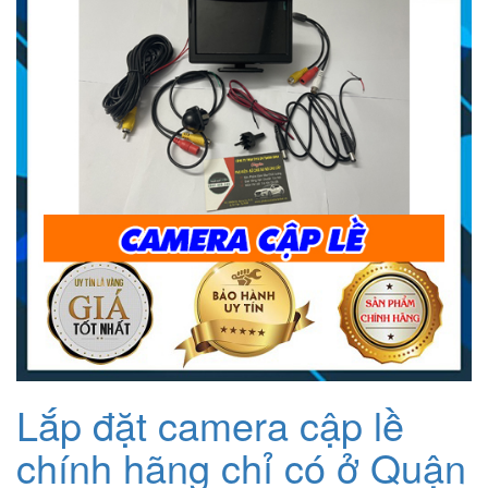
1.200.000₫.
Lắp đặt camera cập lề
chính hãng chỉ có ở Quận