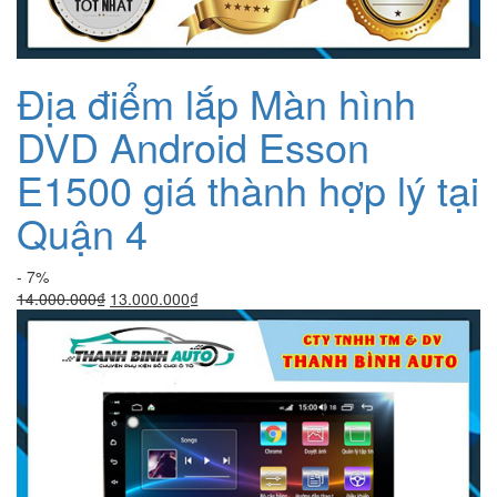
Địa điểm lắp Màn hình
DVD Android Esson
E1500 giá thành hợp lý tại
Quận 4
- 7%
Giá
Giá
14.000.000
₫
13.000.000
₫
gốc
hiện
là:
tại
14.000.000₫.
là:
13.000.000₫.