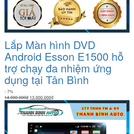
Lắp Màn hình DVD
Android Esson E1500 hỗ
trợ chạy đa nhiệm ứng
dụng tại Tân Bình
- 7%
Giá
Giá
14.000.000
₫
13.000.000
₫
gốc
hiện
là:
tại
14.000.000₫.
là:
13.000.000₫.