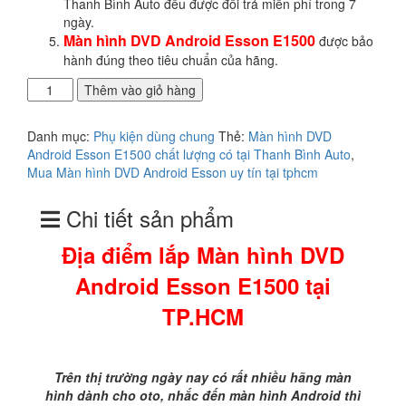
Thanh Bình Auto đều được đổi trả miễn phí trong 7
ngày.
Màn hình DVD Android Esson E1500
được bảo
hành đúng theo tiêu chuẩn của hãng.
Địa
Thêm vào giỏ hàng
điểm
lắp
Danh mục:
Phụ kiện dùng chung
Thẻ:
Màn hình DVD
Màn
Android Esson E1500 chất lượng có tại Thanh Bình Auto
,
hình
Mua Màn hình DVD Android Esson uy tín tại tphcm
DVD
Android
Chi tiết sản phẩm
Esson
E1500
Địa điểm lắp Màn hình DVD
tại
TP.HCM
Android Esson E1500 tại
số
lượng
TP.HCM
Trên thị trường ngày nay có rất nhiều hãng màn
hình dành cho oto, nhắc đến màn hình Android thì