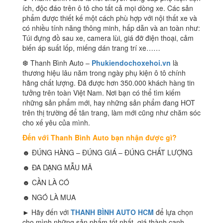
ích, độc đáo trên ô tô cho tất cả mọi dòng xe. Các sản
phẩm được thiết kế một cách phù hợp với nội thất xe và
có nhiều tính năng thông minh, hấp dẫn và an toàn như:
Túi đựng đồ sau xe, camera lùi, giá đỡ điện thoại, cảm
biến áp suất lốp, miếng dán trang trí xe……
❆ Thanh Bình Auto –
Phukiendochoxehoi.vn
là
thương hiệu lâu năm trong ngày phụ kiện ô tô chính
hãng chất lượng. Đã được hơn 350.000 khách hàng tin
tưởng trên toàn Việt Nam. Nơi bạn có thể tìm kiếm
những sản phẩm mới, hay những sản phẩm đang HOT
trên thị trường để tân trang, làm mới cũng như chăm sóc
cho xế yêu của mình.
Đến với Thanh Bình Auto bạn nhận được gì?
☻ ĐÚNG HÀNG – ĐÚNG GIÁ – ĐÚNG CHẤT LƯỢNG
☻ ĐA DẠNG MẪU MÃ
☻ CẦN LÀ CÓ
☻ NGÓ LÀ MUA
► Hãy đến với
THANH BÌNH AUTO HCM
để lựa chọn
cho mình những sản phẩm tốt nhất, giá thành cạnh