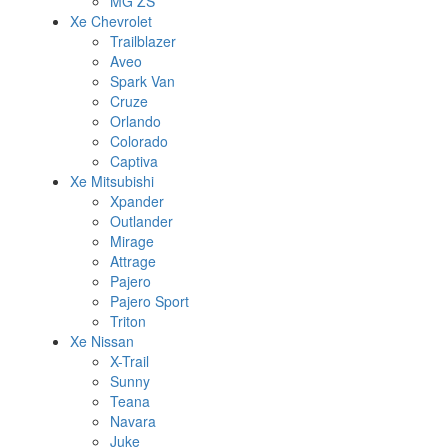
MG ZS
Xe Chevrolet
Trailblazer
Aveo
Spark Van
Cruze
Orlando
Colorado
Captiva
Xe Mitsubishi
Xpander
Outlander
Mirage
Attrage
Pajero
Pajero Sport
Triton
Xe Nissan
X-Trail
Sunny
Teana
Navara
Juke