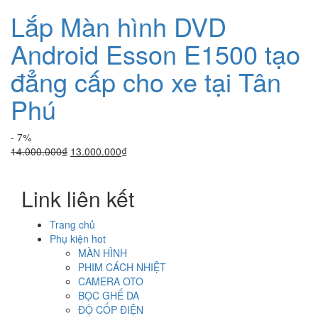
Lắp Màn hình DVD
Android Esson E1500 tạo
đẳng cấp cho xe tại Tân
Phú
- 7%
Giá
Giá
14.000.000
₫
13.000.000
₫
gốc
hiện
là:
tại
Link liên kết
14.000.000₫.
là:
13.000.000₫.
Trang chủ
Phụ kiện hot
MÀN HÌNH
PHIM CÁCH NHIỆT
CAMERA OTO
BỌC GHẾ DA
ĐỘ CỐP ĐIỆN