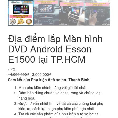
Địa điểm lắp Màn hình
DVD Android Esson
E1500 tại TP.HCM
- 7%
Giá
Giá
14.000.000
₫
13.000.000
₫
gốc
hiện
Cam kết của Phụ kiện ô tô xe hơi Thanh Bình
là:
tại
Mua phụ kiện chính hãng với giá tốt nhất.
14.000.000₫.
là:
Đảm bảo đúng chuẩn về chất lượng và chủng loại
13.000.000₫.
hàng hóa.
Được tư vấn nhiệt tình về tất cả các chủng loại phụ
kiện xe, cách lựa chọn phụ kiện phù hợp nhất.
Tất cả các sản phẩm của phụ kiện ô tô xe hơi tại