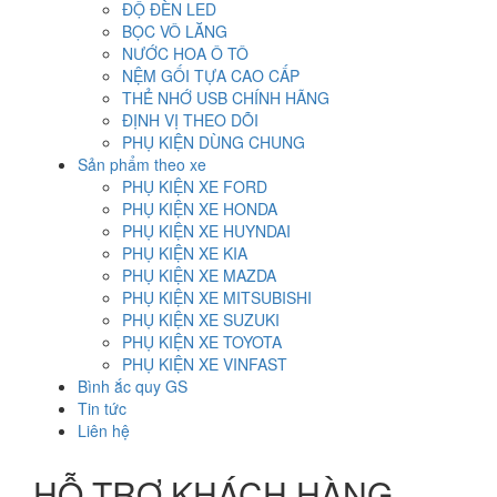
ĐỘ ĐÈN LED
BỌC VÔ LĂNG
NƯỚC HOA Ô TÔ
NỆM GỐI TỰA CAO CẤP
THẺ NHỚ USB CHÍNH HÃNG
ĐỊNH VỊ THEO DÕI
PHỤ KIỆN DÙNG CHUNG
Sản phẩm theo xe
PHỤ KIỆN XE FORD
PHỤ KIỆN XE HONDA
PHỤ KIỆN XE HUYNDAI
PHỤ KIỆN XE KIA
PHỤ KIỆN XE MAZDA
PHỤ KIỆN XE MITSUBISHI
PHỤ KIỆN XE SUZUKI
PHỤ KIỆN XE TOYOTA
PHỤ KIỆN XE VINFAST
Bình ắc quy GS
Tin tức
Liên hệ
HỖ TRỢ KHÁCH HÀNG