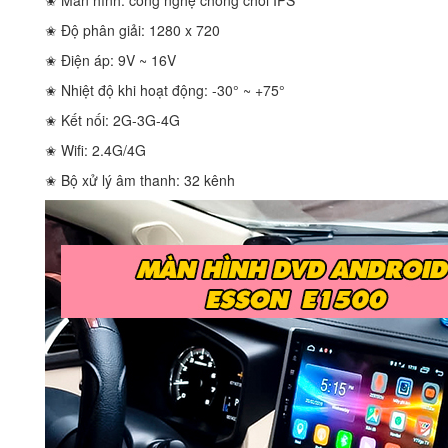
✬ Màn hình: công nghệ chóng chói IPS
✬ Độ phân giải: 1280 x 720
✬ Điện áp: 9V ~ 16V
✬ Nhiệt độ khi hoạt động: -30° ~ +75°
✬ Kết nối: 2G-3G-4G
✬ Wifi: 2.4G/4G
✬ Bộ xử lý âm thanh: 32 kênh