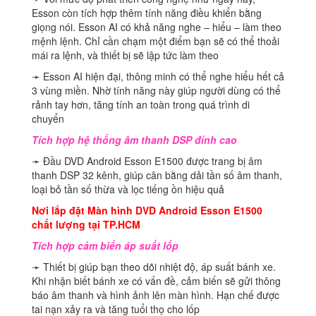
Esson còn tích hợp thêm tính năng điều khiển bằng
giọng nói. Esson AI có khả năng nghe – hiểu – làm theo
mệnh lệnh. Chỉ cần chạm một điểm bạn sẽ có thể thoải
mái ra lệnh, và thiết bị sẽ lập tức làm theo
➛ Esson AI hiện đại, thông minh có thể nghe hiểu hết cả
3 vùng miền. Nhờ tính năng này giúp người dùng có thể
rảnh tay hơn, tăng tính an toàn trong quá trình di
chuyển
Tích hợp hệ thống âm thanh DSP đỉnh cao
➛ Đầu DVD Android Esson E1500 được trang bị âm
thanh DSP 32 kênh, giúp cân bằng dải tần số âm thanh,
loại bỏ tần số thừa và lọc tiếng ồn hiệu quả
Nơi lắp đặt Màn hình DVD Android Esson E1500
chất lượng tại TP.HCM
Tích hợp cảm biến áp suất lốp
➛ Thiết bị giúp bạn theo dõi nhiệt độ, áp suất bánh xe.
Khi nhận biết bánh xe có vấn đề, cảm biến sẽ gửi thông
báo âm thanh và hình ảnh lên màn hình. Hạn chế được
tai nạn xảy ra và tăng tuổi thọ cho lốp