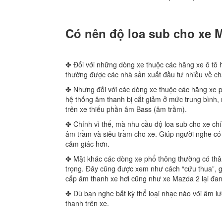
Có nên độ loa sub cho xe 
✤ Đối với những dòng xe thuộc các hãng xe ô tô
thường được các nhà sản xuất đầu tư nhiều về ch
✤ Nhưng đối với các dòng xe thuộc các hãng xe p
hệ thống âm thanh bị cắt giảm ở mức trung bình, 
trên xe thiếu phần âm Bass (âm trầm).
✤ Chính vì thế, mà nhu cầu độ loa sub cho xe chín
âm trầm và siêu trầm cho xe. Giúp người nghe c
cảm giác hơn.
✤ Mặt khác các dòng xe phổ thông thường có thâ
trọng. Đây cũng được xem như cách “cứu thua”, giú
cấp âm thanh xe hơi cũng như xe Mazda 2 lại đang
✤ Dù bạn nghe bất kỳ thể loại nhạc nào với âm l
thanh trên xe.