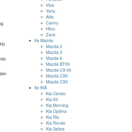
Vios
Yaris
Altis
Camry
ng
Hilux
Zace
Xe Mazda
 Hz
Mazda 2
Mazda 3
Mazda 6
khác
Mazda BT50
Mazda CX-30
gian
Mazda CX5
Mazda CX9
Xe KIA
Kia Cerato
Kia K3
Kia Morning
Kia Optima
Kia Rio
Kia Rondo
Kia Seltos