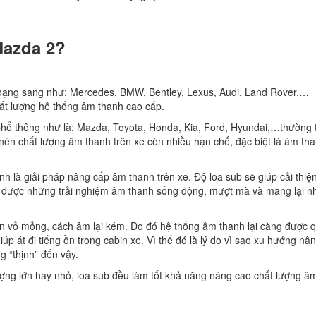
Mazda 2?
 hạng sang như: Mercedes, BMW, Bentley, Lexus, Audi, Land Rover,…
ất lượng hệ thống âm thanh cao cấp.
hổ thông như là: Mazda, Toyota, Honda, Kia, Ford, Hyundai,…thường 
nên chất lượng âm thanh trên xe còn nhiều hạn chế, đặc biệt là âm th
h là giải pháp nâng cấp âm thanh trên xe. Độ loa sub sẽ giúp cải thiện
ó được những trải nghiệm âm thanh sống động, mượt mà và mang lại n
n vỏ mỏng, cách âm lại kém. Do đó hệ thống âm thanh lại càng được 
p át đi tiếng ồn trong cabin xe. Vì thế đó là lý do vì sao xu hướng nâ
 “thịnh” đến vậy.
ượng lớn hay nhỏ, loa sub đều làm tốt khả năng nâng cao chất lượng â