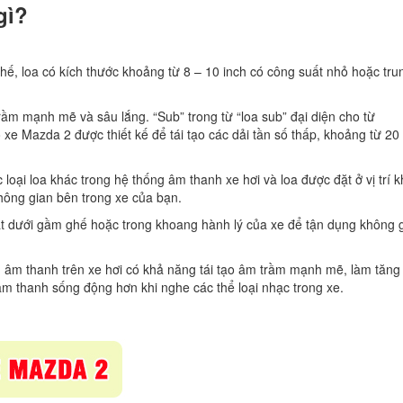
gì?
hế, loa có kích thước khoảng từ 8 – 10 inch có công suất nhỏ hoặc tru
rầm mạnh mẽ và sâu lắng. “Sub” trong từ “loa sub” đại diện cho từ
 xe Mazda 2 được thiết kế để tái tạo các dải tần số thấp, khoảng từ 20
 loại loa khác trong hệ thống âm thanh xe hơi và loa được đặt ở vị trí 
hông gian bên trong xe của bạn.
t dưới gầm ghế hoặc trong khoang hành lý của xe để tận dụng không 
g âm thanh trên xe hơi có khả năng tái tạo âm trầm mạnh mẽ, làm tăng
âm thanh sống động hơn khi nghe các thể loại nhạc trong xe.