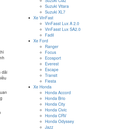
Suzuki Ciaz
Suzuki Vitara
Suzuki XL7
Xe VinFast
VinFasst Lux A 2.0
VinFasst Lux SA2.0
Fadil
Xe Ford
Ranger
thì
Focus
anh
Ecosport
Everest
Escape
 dải
Transit
hiều
Fiesta
Xe Honda
quan
Honda Accord
ng
Honda Brio
Honda City
Honda Civic
m
Honda CRV
Honda Odyssey
Jazz