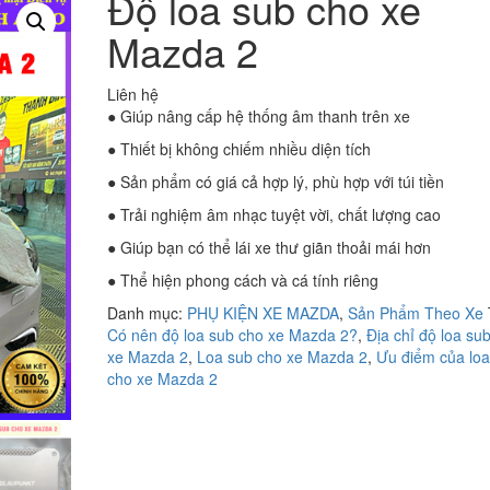
Độ loa sub cho xe
Mazda 2
Liên hệ
● Giúp nâng cấp hệ thống âm thanh trên xe
● Thiết bị không chiếm nhiều diện tích
● Sản phẩm có giá cả hợp lý, phù hợp với túi tiền
● Trải nghiệm âm nhạc tuyệt vời, chất lượng cao
● Giúp bạn có thể lái xe thư giãn thoải mái hơn
● Thể hiện phong cách và cá tính riêng
Danh mục:
PHỤ KIỆN XE MAZDA
,
Sản Phẩm Theo Xe
Có nên độ loa sub cho xe Mazda 2?
,
Địa chỉ độ loa su
xe Mazda 2
,
Loa sub cho xe Mazda 2
,
Ưu điểm của loa
cho xe Mazda 2