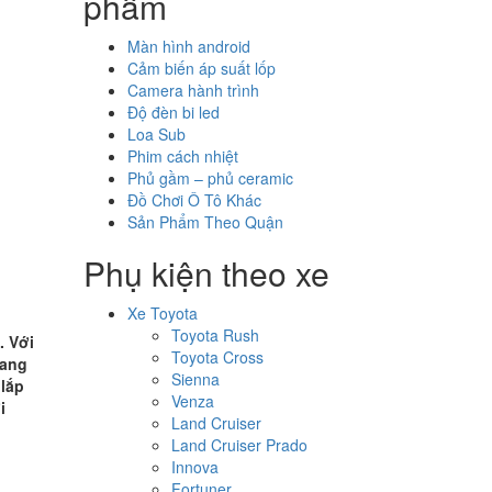
phẩm
Màn hình android
Cảm biến áp suất lốp
Camera hành trình
Độ đèn bi led
Loa Sub
Phim cách nhiệt
Phủ gầm – phủ ceramic
Đồ Chơi Ô Tô Khác
Sản Phẩm Theo Quận
Phụ kiện theo xe
Xe Toyota
Toyota Rush
. Với
Toyota Cross
mang
Sienna
 lắp
Venza
i
Land Cruiser
Land Cruiser Prado
Innova
Fortuner