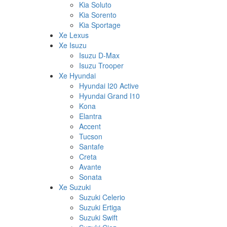
Kia Soluto
Kia Sorento
Kia Sportage
Xe Lexus
Xe Isuzu
Isuzu D-Max
Isuzu Trooper
Xe Hyundai
Hyundai I20 Active
Hyundai Grand I10
Kona
Elantra
Accent
Tucson
Santafe
Creta
Avante
Sonata
Xe Suzuki
Suzuki Celerio
Suzuki Ertiga
Suzuki Swift