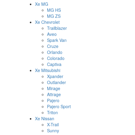
Xe MG
MG HS
MG ZS
Xe Chevrolet
Trailblazer
Aveo
Spark Van
Cruze
Orlando
Colorado
Captiva
Xe Mitsubishi
Xpander
Outlander
Mirage
Attrage
Pajero
Pajero Sport
Triton
Xe Nissan
X-Trail
Sunny