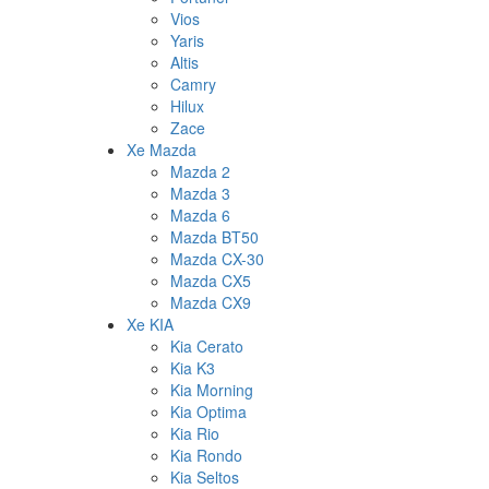
Vios
Yaris
Altis
Camry
Hilux
Zace
Xe Mazda
Mazda 2
Mazda 3
Mazda 6
Mazda BT50
Mazda CX-30
Mazda CX5
Mazda CX9
Xe KIA
Kia Cerato
Kia K3
Kia Morning
Kia Optima
Kia Rio
Kia Rondo
Kia Seltos