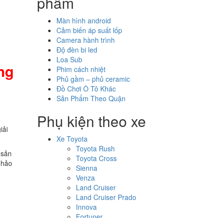
phẩm
Màn hình android
Cảm biến áp suất lốp
Camera hành trình
Độ đèn bi led
Loa Sub
ng
Phim cách nhiệt
Phủ gầm – phủ ceramic
Đồ Chơi Ô Tô Khác
Sản Phẩm Theo Quận
Phụ kiện theo xe
iải
Xe Toyota
Toyota Rush
 sản
Toyota Cross
 hảo
Sienna
Venza
Land Cruiser
Land Cruiser Prado
Innova
Fortuner