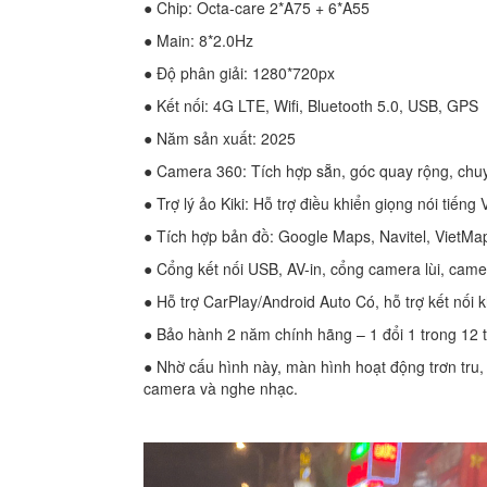
● Chip: Octa-care 2*A75 + 6*A55
● Main: 8*2.0Hz
● Độ phân giải: 1280*720px
● Kết nối: 4G LTE, Wifi, Bluetooth 5.0, USB, GPS
● Năm sản xuất: 2025
● Camera 360: Tích hợp sẵn, góc quay rộng, chuyể
● Trợ lý ảo Kiki: Hỗ trợ điều khiển giọng nói tiếng 
● Tích hợp bản đồ: Google Maps, Navitel, VietMa
● Cổng kết nối USB, AV-in, cổng camera lùi, camer
● Hỗ trợ CarPlay/Android Auto Có, hỗ trợ kết nối 
● Bảo hành 2 năm chính hãng – 1 đổi 1 trong 12 
● Nhờ cấu hình này, màn hình hoạt động trơn tru,
camera và nghe nhạc.