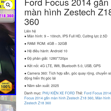
Ford Focus 2014 gắn
màn hình Zestech Z1
360
Liên hệ
● Màn hình: 9 – 10inch, IPS Full HD, Cường lực 2.5D
● RAM/ ROM: 4GB – 32GB
● Hệ điều hành: Android 10
● Độ phân giải: 1280*720px
● Kết nối: 4G LTE, Wifi, Bluetooth 5.0, USB, GPS
● Camera 360: Tích hợp sẵn, góc quay rộng, chuyển s
động hiển thị góc lái
● Năm sản xuất: 2025
Danh mục:
PHỤ KIỆN XE FORD
Thẻ:
Ford Focus 2014
Focus 2014 gắn màn hình Zestech Z18 360
,
Màn hình
Zestech Z18 360