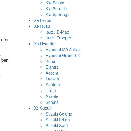
Kia Soluto
Kia Sorento
Kia Sportage
Xe Lexus
Xe Isuzu
Isuzu D-Max
Isuzu Trooper
ở nên
Xe Hyundai
Hyundai I20 Active
,
Hyundai Grand I10
ộ bền
Kona
Elantra
Accent
e
Tucson
Santafe
Creta
Avante
Sonata
Xe Suzuki
Suzuki Celerio
Suzuki Ertiga
Suzuki Swift