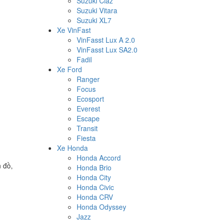
Suzuki Ciaz
Suzuki Vitara
Suzuki XL7
Xe VinFast
VinFasst Lux A 2.0
VinFasst Lux SA2.0
Fadil
Xe Ford
Ranger
Focus
Ecosport
Everest
Escape
Transit
Fiesta
Xe Honda
Honda Accord
 đồ,
Honda Brio
Honda City
Honda Civic
Honda CRV
Honda Odyssey
Jazz