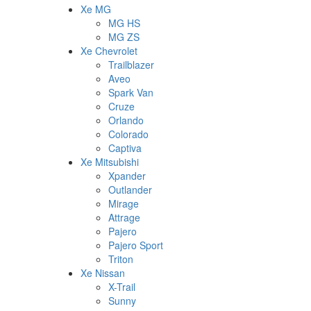
Xe MG
MG HS
MG ZS
Xe Chevrolet
Trailblazer
Aveo
Spark Van
Cruze
Orlando
Colorado
Captiva
Xe Mitsubishi
Xpander
Outlander
Mirage
Attrage
Pajero
Pajero Sport
Triton
Xe Nissan
X-Trail
Sunny