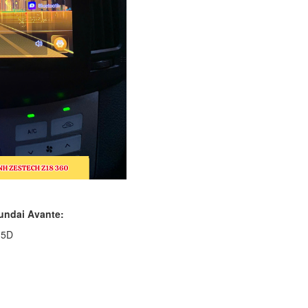
undai Avante:
.5D