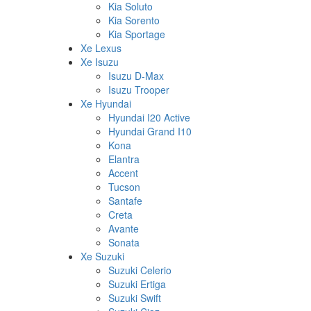
Kia Soluto
Kia Sorento
Kia Sportage
Xe Lexus
Xe Isuzu
Isuzu D-Max
Isuzu Trooper
Xe Hyundai
Hyundai I20 Active
Hyundai Grand I10
Kona
Elantra
Accent
Tucson
Santafe
Creta
Avante
Sonata
Xe Suzuki
Suzuki Celerio
Suzuki Ertiga
Suzuki Swift