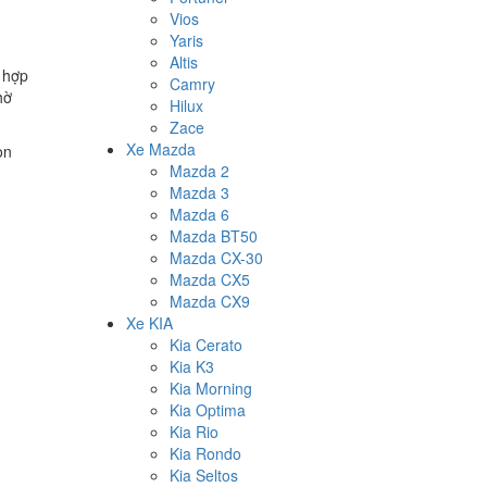
Vios
Yaris
Altis
 hợp
Camry
hờ
Hilux
Zace
Xe Mazda
òn
Mazda 2
Mazda 3
Mazda 6
Mazda BT50
Mazda CX-30
Mazda CX5
Mazda CX9
Xe KIA
Kia Cerato
Kia K3
Kia Morning
Kia Optima
Kia Rio
Kia Rondo
Kia Seltos