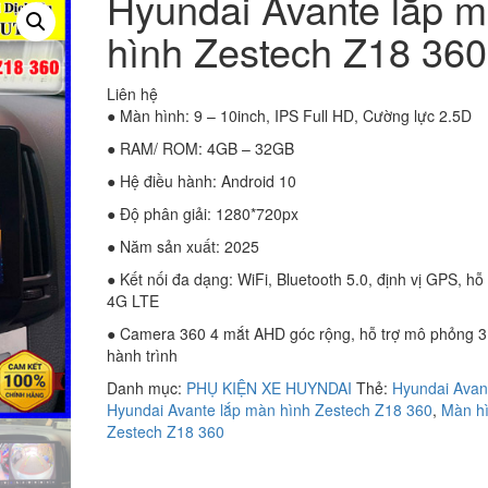
Hyundai Avante lắp 
hình Zestech Z18 360
Liên hệ
● Màn hình: 9 – 10inch, IPS Full HD, Cường lực 2.5D
● RAM/ ROM: 4GB – 32GB
● Hệ điều hành: Android 10
● Độ phân giải: 1280*720px
● Năm sản xuất: 2025
● Kết nối đa dạng: WiFi, Bluetooth 5.0, định vị GPS, hỗ
4G LTE
● Camera 360 4 mắt AHD góc rộng, hỗ trợ mô phỏng 3
hành trình
Danh mục:
PHỤ KIỆN XE HUYNDAI
Thẻ:
Hyundai Avan
Hyundai Avante lắp màn hình Zestech Z18 360
,
Màn h
Zestech Z18 360