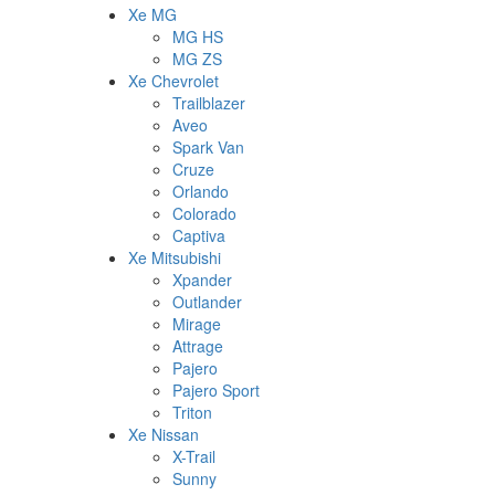
Xe MG
MG HS
MG ZS
Xe Chevrolet
Trailblazer
Aveo
Spark Van
Cruze
Orlando
Colorado
Captiva
Xe Mitsubishi
Xpander
Outlander
Mirage
Attrage
Pajero
Pajero Sport
Triton
Xe Nissan
X-Trail
Sunny