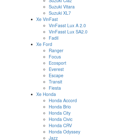
Suzuki Ciaz
Suzuki Vitara
Suzuki XL7
Xe VinFast
VinFasst Lux A 2.0
VinFasst Lux SA2.0
Fadil
Xe Ford
Ranger
Focus
Ecosport
Everest
Escape
Transit
Fiesta
Xe Honda
Honda Accord
Honda Brio
Honda City
Honda Civic
Honda CRV
Honda Odyssey
Jazz