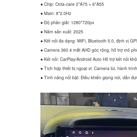
● Chip: Octa-care 2*A75 + 6*A55
● Main: 8*2.0Hz
● Độ phân giải: 1280*720px
● Năm sản xuất: 2025
● Kết nối đa dạng: WiFi, Bluetooth 5.0, định vị G
● Camera 360 4 mắt AHD góc rộng, hỗ trợ mô phỏ
● Kết nối: CarPlay/Android Auto Hỗ trợ kết nối kh
● Tích hợp thiết bị ngoại vi: Camera lùi, hành tr
● Tính năng nổi bật: Điều khiển giọng nói, dẫn đườ