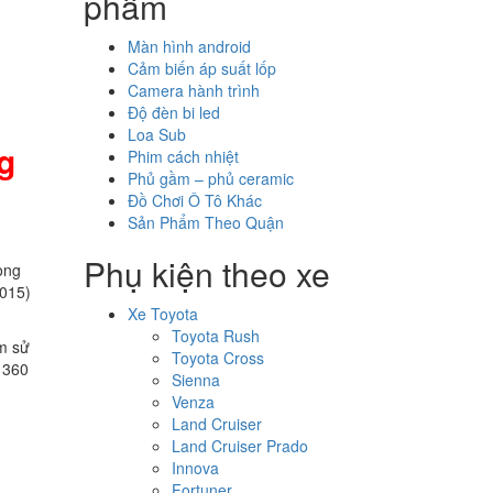
phẩm
Màn hình android
Cảm biến áp suất lốp
Camera hành trình
Độ đèn bi led
Loa Sub
g
Phim cách nhiệt
Phủ gầm – phủ ceramic
Đồ Chơi Ô Tô Khác
Sản Phẩm Theo Quận
Phụ kiện theo xe
ong
2015)
Xe Toyota
Toyota Rush
ệm sử
Toyota Cross
8 360
Sienna
Venza
Land Cruiser
Land Cruiser Prado
Innova
Fortuner