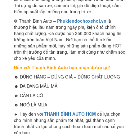
Túi đựng đồ sau xe, camera lùi, giá đỡ điện thoại, cảm
biến áp suất lốp, miếng dán trang trí xe……
❆ Thanh Bình Auto –
Phukiendochoxehoi.vn
là
thương hiệu lâu năm trong ngày phụ kiện ô tô chính
hãng chất lượng. Đã được hơn 350.000 khách hàng tin
tưởng trên toàn Việt Nam. Nơi bạn có thể tìm kiếm
những sản phẩm mới, hay những sản phẩm đang HOT
trên thị trường để tân trang, làm mới cũng như chăm sóc
cho xế yêu của mình.
Đến với Thanh Bình Auto bạn nhận được gì?
☻ ĐÚNG HÀNG – ĐÚNG GIÁ – ĐÚNG CHẤT LƯỢNG
☻ ĐA DẠNG MẪU MÃ
☻ CẦN LÀ CÓ
☻ NGÓ LÀ MUA
► Hãy đến với
THANH BÌNH AUTO HCM
để lựa chọn
cho mình những sản phẩm tốt nhất, giá thành cạnh
tranh nhất và tạo phong cách hoàn toàn mới cho xế yêu
của bạn