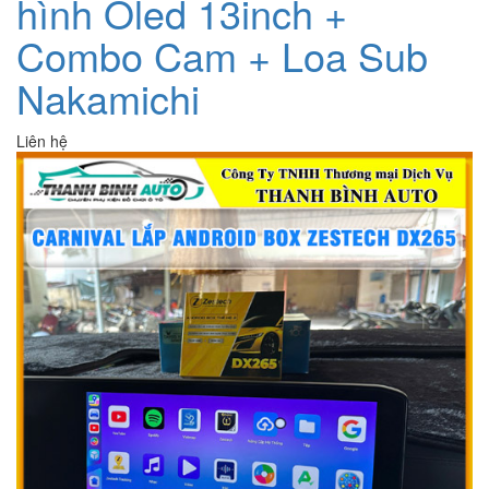
hình Oled 13inch +
Combo Cam + Loa Sub
Nakamichi
Liên hệ