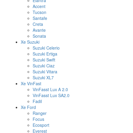
Elantra
Accent
Tucson
Santafe
Creta
Avante
Sonata
Xe Suzuki
Suzuki Celerio
Suzuki Ertiga
Suzuki Swift
Suzuki Ciaz
Suzuki Vitara
Suzuki XL7
Xe VinFast
VinFasst Lux A 2.0
VinFasst Lux SA2.0
Fadil
Xe Ford
Ranger
Focus
Ecosport
Everest