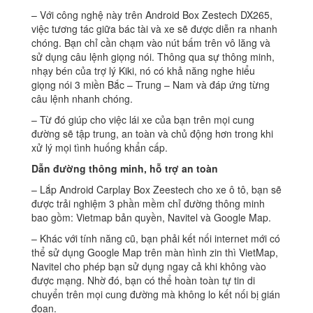
– Với công nghệ này trên Android Box Zestech DX265,
việc tương tác giữa bác tài và xe sẽ được diễn ra nhanh
chóng. Bạn chỉ cần chạm vào nút bấm trên vô lăng và
sử dụng câu lệnh giọng nói. Thông qua sự thông minh,
nhạy bén của trợ lý Kiki, nó có khả năng nghe hiểu
giọng nói 3 miền Bắc – Trung – Nam và đáp ứng từng
câu lệnh nhanh chóng.
– Từ đó giúp cho việc lái xe của bạn trên mọi cung
đường sẽ tập trung, an toàn và chủ động hơn trong khi
xử lý mọi tình huống khẩn cấp.
Dẫn đường thông minh, hỗ trợ an toàn
– Lắp Android Carplay Box Zeestech cho xe ô tô, bạn sẽ
được trải nghiệm 3 phần mềm chỉ đường thông minh
bao gồm: Vietmap bản quyền, Navitel và Google Map.
– Khác với tính năng cũ, bạn phải kết nối internet mới có
thể sử dụng Google Map trên màn hình zin thì VietMap,
Navitel cho phép bạn sử dụng ngay cả khi không vào
được mạng. Nhờ đó, bạn có thể hoàn toàn tự tin di
chuyển trên mọi cung đường mà không lo kết nối bị gián
đoạn.