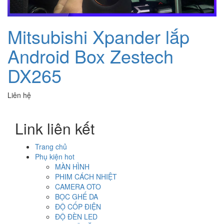
Mitsubishi Xpander lắp
Android Box Zestech
DX265
Liên hệ
Link liên kết
Trang chủ
Phụ kiện hot
MÀN HÌNH
PHIM CÁCH NHIỆT
CAMERA OTO
BỌC GHẾ DA
ĐỘ CỐP ĐIỆN
ĐỘ ĐÈN LED