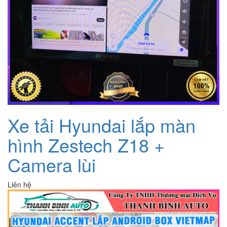
Xe tải Hyundai lắp màn
hình Zestech Z18 +
Camera lùi
Liên hệ