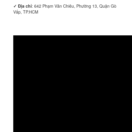
✓ Địa chỉ
: 642 Phạm Văn Chiêu, Phường 13, Quận Gò
Vấp, TP.HCM