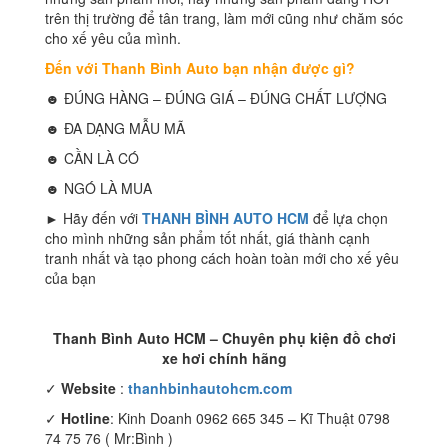
trên thị trường để tân trang, làm mới cũng như chăm sóc
cho xế yêu của mình.
Đến với Thanh Bình Auto bạn nhận được gì?
☻ ĐÚNG HÀNG – ĐÚNG GIÁ – ĐÚNG CHẤT LƯỢNG
☻ ĐA DẠNG MẪU MÃ
☻ CẦN LÀ CÓ
☻ NGÓ LÀ MUA
► Hãy đến với
THANH BÌNH AUTO HCM
để lựa chọn
cho mình những sản phẩm tốt nhất, giá thành cạnh
tranh nhất và tạo phong cách hoàn toàn mới cho xế yêu
của bạn
Thanh Bình Auto HCM – Chuyên phụ kiện đồ chơi
xe hơi chính hãng
✓
Website
:
thanhbinhautohcm.com
✓
Hotline
: Kinh Doanh 0962 665 345 – Kĩ Thuật 0798
74 75 76 ( Mr:Bình )