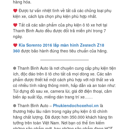
hàng hóa.
Được tư vấn nhiệt tình về tất cả các chủng loại phụ
kiện xe, cách lựa chọn phụ kiện phù hợp nhất.
Tất cả các sản phẩm của phụ kiện ô tô xe hơi tại
Thanh Bình Auto đều được đổi trả miễn phí trong 7
ngày.
Kia Sorento 2016 lắp màn hình Zestech Z18
360
được bảo hành đúng theo tiêu chuẩn của hãng.
————————————
❆ Thanh Bình Auto là nơi chuyên cung cấp phụ kiện tiện
ích, độc đáo trên ô tô cho tất cả mọi dòng xe. Các sản
phẩm được thiết kế một cách phù hợp với nội thất xe và
có nhiều tính năng thông minh, hấp dẫn và an toàn như:
Túi đựng đồ sau xe, camera lùi, giá đỡ điện thoại, cảm
biến áp suất lốp, miếng dán trang trí xe……
❆ Thanh Bình Auto –
Phukiendochoxehoi.vn
là
thương hiệu lâu năm trong ngày phụ kiện ô tô chính
hãng chất lượng. Đã được hơn 350.000 khách hàng tin
tưởng trên toàn Việt Nam. Nơi bạn có thể tìm kiếm
những sản phẩm mới, hay những sản phẩm đang HOT