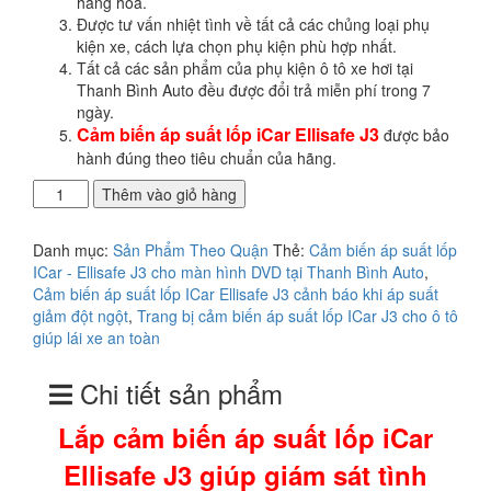
hàng hóa.
Được tư vấn nhiệt tình về tất cả các chủng loại phụ
kiện xe, cách lựa chọn phụ kiện phù hợp nhất.
Tất cả các sản phẩm của phụ kiện ô tô xe hơi tại
Thanh Bình Auto đều được đổi trả miễn phí trong 7
ngày.
Cảm biến áp suất lốp iCar Ellisafe J3
được bảo
hành đúng theo tiêu chuẩn của hãng.
Lắp
Thêm vào giỏ hàng
cảm
biến
Danh mục:
Sản Phẩm Theo Quận
Thẻ:
Cảm biến áp suất lốp
áp
ICar - Ellisafe J3 cho màn hình DVD tại Thanh Bình Auto
,
suất
Cảm biến áp suất lốp ICar Ellisafe J3 cảnh báo khi áp suất
lốp
giảm đột ngột
,
Trang bị cảm biến áp suất lốp ICar J3 cho ô tô
iCar
giúp lái xe an toàn
Ellisafe
J3
Chi tiết sản phẩm
giúp
giám
Lắp cảm biến áp suất lốp iCar
sát
tình
Ellisafe J3 giúp giám sát tình
trạng