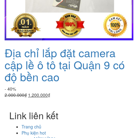
Địa chỉ lắp đặt camera
cập lề ô tô tại Quận 9 có
độ bền cao
- 40%
Giá
Giá
2.000.000
₫
1.200.000
₫
gốc
hiện
là:
tại
Link liên kết
2.000.000₫.
là:
1.200.000₫.
Trang chủ
Phụ kiện hot