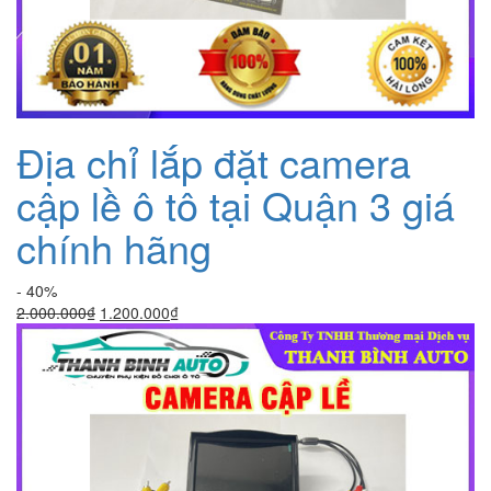
Địa chỉ lắp đặt camera
cập lề ô tô tại Quận 3 giá
chính hãng
- 40%
Giá
Giá
2.000.000
₫
1.200.000
₫
gốc
hiện
là:
tại
2.000.000₫.
là:
1.200.000₫.