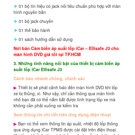
❖
01 bộ tín hiệu có jack nối tiêu chuẩn phù hợp với màn
hình nguyên bản
❖
01 bộ jack chuyển
❖
01 thẻ bảo hành
❖
01 sách hướng dẫn sử dụng
Nơi bán
Cảm biến áp suất lốp iCar
–
Ellisafe J3 cho
màn hình DVD
giá tốt tại TP.HCM
3. Những tính năng nổi bật của thiết bị cảm biến áp
suất lốp iCar Ellisafe J3
Cảnh báo nhanh chóng, chính xác
▶
Thiết bị sẽ phát cảnh báo đến màn hình DVD khi lốp
xe bị thủng, xì. Như vậy, chỉ cần thông qua màn hình
nhỏ bạn đã có thể nắm bắt được tình trạng lốp xe mà
không cần phải xuống xe kiểm tra
Xem thông tin chi tiết trên ứng dụng điện thoại
▶
Bạn có thể xem thông tin áp suất, nhiệt độ lốp thông
qua ứng dụng iCar TPMS được cài đặt trên điện thoại.