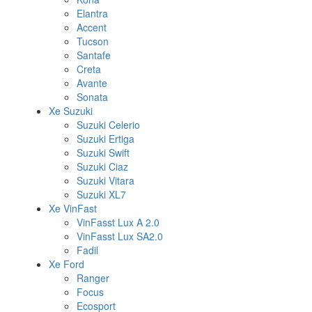
Elantra
Accent
Tucson
Santafe
Creta
Avante
Sonata
Xe Suzuki
Suzuki Celerio
Suzuki Ertiga
Suzuki Swift
Suzuki Ciaz
Suzuki Vitara
Suzuki XL7
Xe VinFast
VinFasst Lux A 2.0
VinFasst Lux SA2.0
Fadil
Xe Ford
Ranger
Focus
Ecosport