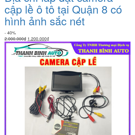
cập lề ô tô tại Quận 8 có
hình ảnh sắc nét
- 40%
Giá
Giá
2.000.000
₫
1.200.000
₫
gốc
hiện
là:
tại
2.000.000₫.
là:
1.200.000₫.