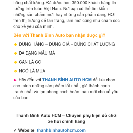
hãng chất lượng. Đã được hơn 350.000 khách hàng tin
tưởng trên toàn Việt Nam. Nơi bạn có thể tìm kiếm
những sản phẩm mới, hay những sản phẩm đang HOT
trên thị trường để tân trang, làm mới cũng như chăm sóc
cho xế yêu của mình.
Đến với Thanh Bình Auto bạn nhận được gì?
☻
ĐÚNG HÀNG – ĐÚNG GIÁ – ĐÚNG CHẤT LƯỢNG
☻
ĐA DẠNG MẪU MÃ
☻
CẦN LÀ CÓ
☻
NGÓ LÀ MUA
►
Hãy đến với
THANH BÌNH AUTO HCM
để lựa chọn
cho mình những sản phẩm tốt nhất, giá thành cạnh
tranh nhất và tạo phong cách hoàn toàn mới cho xế yêu
của bạn
Thanh Bình Auto HCM – Chuyên phụ kiện đồ chơi
xe hơi chính hãng
✓
Website
:
thanhbinhautohcm.com