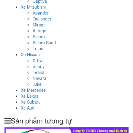
Captiva
Xe Mitsubishi
Xpander
Outlander
Mirage
Attrage
Pajero
Pajero Sport
Triton
Xe Nissan
X-Trail
Sunny
Teana
Navara
Juke
Xe Mercedes
Xe Lexus
Xe Subaru
Xe Audi
Sản phẩm tương tự