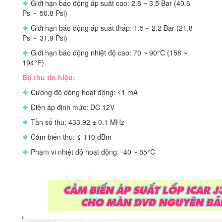
❖
Giới hạn báo động áp suất cao: 2.8 ~ 3.5 Bar (40.6
Psi ~ 50.8 Psi)
❖
Giới hạn báo động áp suất thấp: 1.5 ~ 2.2 Bar (21.8
Psi ~ 31.9 Psi)
❖
Giới hạn báo động nhiệt độ cao: 70 ~ 90°C (158 ~
194°F)
Bộ thu tín hiệu:
❖
Cường độ dòng hoạt động: ≤1 mA
❖
Điện áp định mức: DC 12V
❖
Tần số thu: 433.92 ± 0.1 MHz
❖
Cảm biến thu: ≤-110 dBm
❖
Phạm vi nhiệt độ hoạt động: -40 ~ 85°C