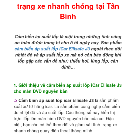
xe
trạng xe nhanh chóng tại Tân
nhanh
chóng
Bình
tại
Tân
Bình
Cảm biến áp suất lốp là một trong những tính năng
số
an toàn được trang bị cho ô tô ngày nay. Sản phẩm
lượng
cảm biến áp suất lốp ICar Ellisafe J3
ngoài theo dõi
nhiệt độ và áp suất lốp xe mà nó còn báo động khi
lốp gặp các vấn đề như: thiếu hơi, lủng lốp, cán
đinh…
1. Giới thiệu về cảm biến áp suất lốp iCar Ellisafe J3
cho màn DVD nguyên bản
➲
Cảm biến áp suất lốp icar Ellisafe J3
là sản phẩm
xuất xứ từ hãng icar. Là sản phẩm công nghệ cảm biến
đo nhiệt độ và áp suất lốp. Các thông số này hiển thị
trực tiếp lên màn hình DVD nguyên bản của xe. Đặc
biệt, bạn còn có thể theo dõi và giám sát tình trạng xe
nhanh chóng quay điện thoại thông minh