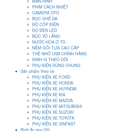
MÀN HÌNH
PHIM CÁCH NHIỆT
CAMERA OTO
BỌC GHẾ DA
ĐỘ CỐP ĐIỆN
ĐỘ ĐÈN LED
BỌC VÔ LĂNG
NƯỚC HOA Ô TÔ
NỆM GỐI TỰA CAO CẤP
THẺ NHỚ USB CHÍNH HÃNG
ĐỊNH VỊ THEO DÕI
PHỤ KIỆN DÙNG CHUNG
Sản phẩm theo xe
PHỤ KIỆN XE FORD
PHỤ KIỆN XE HONDA
PHỤ KIỆN XE HUYNDAI
PHỤ KIỆN XE KIA
PHỤ KIỆN XE MAZDA
PHỤ KIỆN XE MITSUBISHI
PHỤ KIỆN XE SUZUKI
PHỤ KIỆN XE TOYOTA
PHỤ KIỆN XE VINFAST
Bình ắc quy GS