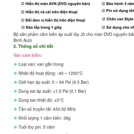
Bộ sản phẩm cảm biến áp suất lốp J3 cho màn DVD nguyên bản
Bình Auto
2. Thông số chi tiết
Van cảm biến:
❖
Loại van: van gắn trong
❖
Nhiệt độ hoạt động: -40 ~ 1250°C
❖
Giới hạn áp suất: 0 ~ 94 Psi (6.5 Bar)
❖
Dung sai áp suất: ±1.5 Psi (0.1 Bar)
❖
Dung sai nhiệt độ: ±3°C
❖
Tần số truyền tải: 433.92 MHz
❖
Khối lượng 1 cảm biến: 38g
❖
Tuổi thọ pin: 5 năm