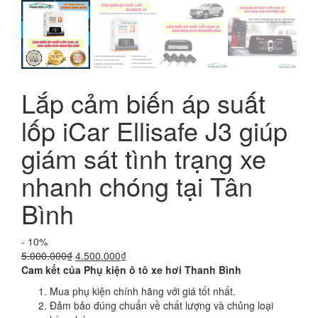
Lắp cảm biến áp suất
lốp iCar Ellisafe J3 giúp
giám sát tình trạng xe
nhanh chóng tại Tân
Bình
- 10%
Giá
Giá
5.000.000
₫
4.500.000
₫
gốc
hiện
Cam kết của Phụ kiện ô tô xe hơi Thanh Bình
là:
tại
Mua phụ kiện chính hãng với giá tốt nhất.
5.000.000₫.
là:
Đảm bảo đúng chuẩn về chất lượng và chủng loại
4.500.000₫.