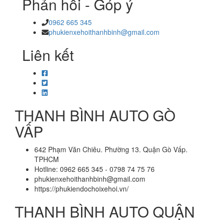
Phản hồi - Góp ý
0962 665 345
phukienxehoithanhbinh@gmail.com
Liên kết
THANH BÌNH AUTO GÒ
VẤP
642 Phạm Văn Chiêu. Phường 13. Quận Gò Vấp.
TPHCM
Hotline: 0962 665 345 - 0798 74 75 76
phukienxehoithanhbinh@gmail.com
https://phukiendochoixehoi.vn/
THANH BÌNH AUTO QUẬN