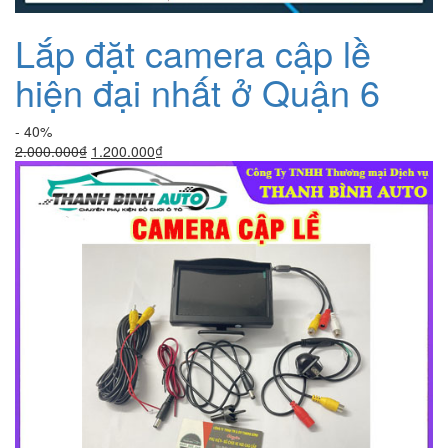
Lắp đặt camera cập lề
hiện đại nhất ở Quận 6
- 40%
Giá
Giá
2.000.000
₫
1.200.000
₫
gốc
hiện
là:
tại
2.000.000₫.
là:
1.200.000₫.