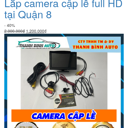
Lắp camera cập lề full HD
tại Quận 8
- 40%
Giá
Giá
2.000.000
₫
1.200.000
₫
gốc
hiện
là:
tại
2.000.000₫.
là:
1.200.000₫.