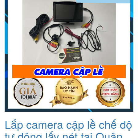
1.200.000₫.
Lắp camera cập lề chế độ
tự động lấy nét tại Quận