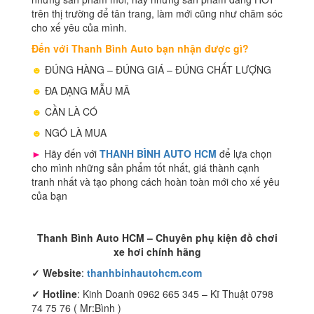
trên thị trường để tân trang, làm mới cũng như chăm sóc
cho xế yêu của mình.
Đến với Thanh Bình Auto bạn nhận được gì?
☻
ĐÚNG HÀNG – ĐÚNG GIÁ – ĐÚNG CHẤT LƯỢNG
☻
ĐA DẠNG MẪU MÃ
☻
CẦN LÀ CÓ
☻
NGÓ LÀ MUA
►
Hãy đến với
THANH BÌNH AUTO HCM
để lựa chọn
cho mình những sản phẩm tốt nhất, giá thành cạnh
tranh nhất và tạo phong cách hoàn toàn mới cho xế yêu
của bạn
Thanh Bình Auto HCM – Chuyên phụ kiện đồ chơi
xe hơi chính hãng
✓
Website
:
thanhbinhautohcm.com
✓
Hotline
: Kinh Doanh 0962 665 345 – Kĩ Thuật 0798
74 75 76 ( Mr:Bình )