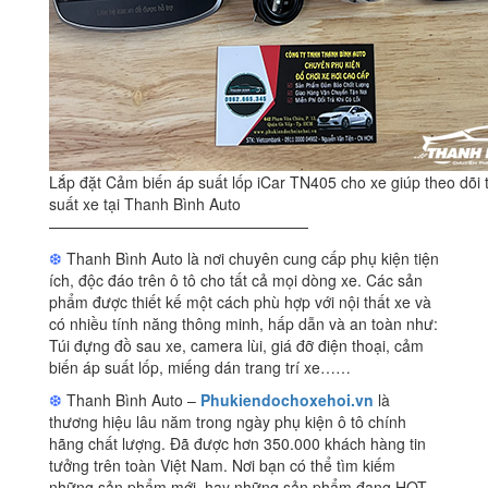
Lắp đặt Cảm biến áp suất lốp iCar TN405 cho xe giúp theo dõi 
suất xe tại Thanh Bình Auto
—————————————————
❆
Thanh Bình Auto là nơi chuyên cung cấp phụ kiện tiện
ích, độc đáo trên ô tô cho tất cả mọi dòng xe. Các sản
phẩm được thiết kế một cách phù hợp với nội thất xe và
có nhiều tính năng thông minh, hấp dẫn và an toàn như:
Túi đựng đồ sau xe, camera lùi, giá đỡ điện thoại, cảm
biến áp suất lốp, miếng dán trang trí xe……
❆
Thanh Bình Auto –
Phukiendochoxehoi.vn
là
thương hiệu lâu năm trong ngày phụ kiện ô tô chính
hãng chất lượng. Đã được hơn 350.000 khách hàng tin
tưởng trên toàn Việt Nam. Nơi bạn có thể tìm kiếm
những sản phẩm mới, hay những sản phẩm đang HOT