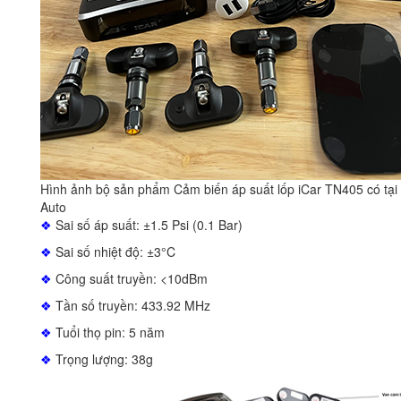
Hình ảnh bộ sản phẩm Cảm biến áp suất lốp iCar TN405 có tại
Auto
❖
Sai số áp suất: ±1.5 Psi (0.1 Bar)
❖
Sai số nhiệt độ: ±3°C
❖
Công suất truyền: <10dBm
❖
Tần số truyền: 433.92 MHz
❖
Tuổi thọ pin: 5 năm
❖
Trọng lượng: 38g