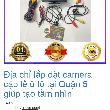
Địa chỉ lắp đặt camera
cập lề ô tô tại Quận 5
giúp tạo tầm nhìn
- 40%
Giá
Giá
2.000.000
₫
1.200.000
₫