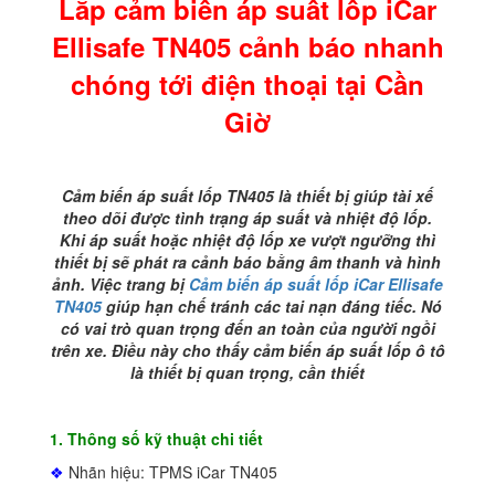
Lắp cảm biến áp suất lốp iCar
cảnh
báo
Ellisafe
TN405 cảnh báo nhanh
nhanh
chóng
chóng tới điện thoại tại Cần
tới
điện
Giờ
thoại
tại
Cần
Cảm biến áp suất lốp TN405 là thiết bị giúp tài xế
Giờ
theo dõi được tình trạng áp suất và nhiệt độ lốp.
số
Khi áp suất hoặc nhiệt độ lốp xe vượt ngưỡng thì
lượng
thiết bị sẽ phát ra cảnh báo bằng âm thanh và hình
ảnh. Việc trang bị
Cảm biến áp suất lốp iCar Ellisafe
TN405
giúp hạn chế tránh các tai nạn đáng tiếc. Nó
có vai trò quan trọng đến an toàn của người ngồi
trên xe. Điều này cho thấy cảm biến áp suất lốp ô tô
là thiết bị quan trọng, cần thiết
1. Thông số kỹ thuật chi tiết
❖
Nhãn hiệu: TPMS iCar TN405