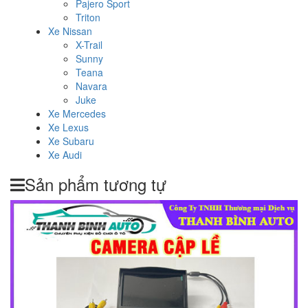
Pajero Sport
Triton
Xe Nissan
X-Trail
Sunny
Teana
Navara
Juke
Xe Mercedes
Xe Lexus
Xe Subaru
Xe Audi
Sản phẩm tương tự