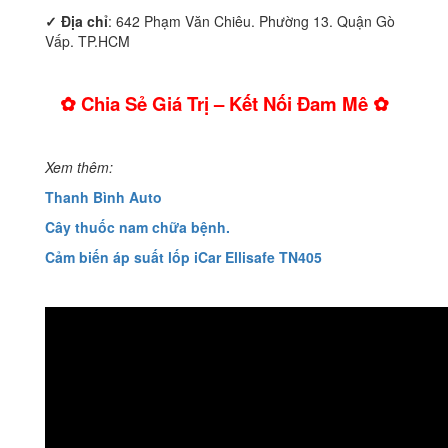
✓ Địa chỉ
: 642 Phạm Văn Chiêu. Phường 13. Quận Gò
Vấp. TP.HCM
✿ Chia Sẻ Giá Trị – Kết Nối Đam Mê ✿
Xem thêm:
Thanh Bình Auto
Cây thuốc nam chữa bệnh.
Cảm biến áp suất lốp iCar Ellisafe TN405