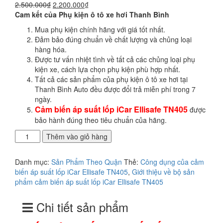
Giá
Giá
2.500.000
₫
2.200.000
₫
gốc
hiện
Cam kết của Phụ kiện ô tô xe hơi Thanh Bình
là:
tại
Mua phụ kiện chính hãng với giá tốt nhất.
2.500.000₫.
là:
Đảm bảo đúng chuẩn về chất lượng và chủng loại
2.200.000₫.
hàng hóa.
Được tư vấn nhiệt tình về tất cả các chủng loại phụ
kiện xe, cách lựa chọn phụ kiện phù hợp nhất.
Tất cả các sản phẩm của phụ kiện ô tô xe hơi tại
Thanh Bình Auto đều được đổi trả miễn phí trong 7
ngày.
Cảm biến áp suất lốp iCar Ellisafe TN405
được
bảo hành đúng theo tiêu chuẩn của hãng.
Lắp
Thêm vào giỏ hàng
cảm
biến
Danh mục:
Sản Phẩm Theo Quận
Thẻ:
Công dụng của cảm
áp
biến áp suất lốp iCar Ellisafe TN405
,
Giới thiệu về bộ sản
suất
phẩm cảm biến áp suất lốp iCar Ellisafe TN405
lốp
iCar
Chi tiết sản phẩm
Ellisafe
TN405