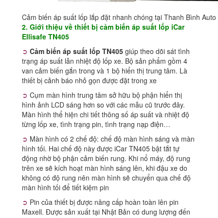
Cảm biến áp suất lốp lắp đặt nhanh chóng tại Thanh Bình Auto
2. Giới thiệu về thiết bị cảm biến áp suất lốp iCar
Ellisafe TN405
➲
Cảm biến áp suất lốp TN405
giúp theo dõi sát tình
trạng áp suất lẫn nhiệt độ lốp xe. Bộ sản phẩm gồm 4
van cảm biến gắn trong và 1 bộ hiển thị trung tâm. Là
thiết bị cảnh báo nhỏ gọn được đặt trong xe
➲
Cụm màn hình trung tâm sở hữu bộ phận hiển thị
hình ảnh LCD sáng hơn so với các mẫu cũ trước đây.
Màn hình thể hiện chi tiết thông số áp suất và nhiệt độ
từng lốp xe, tình trạng pin, tình trạng nạp điện…
➲
Màn hình có 2 chế độ: chế độ màn hình sáng và màn
hình tối. Hai chế độ này được iCar TN405 bật tắt tự
động nhờ bộ phận cảm biến rung. Khi nổ máy, độ rung
trên xe sẽ kích hoạt màn hình sáng lên, khi đậu xe do
không có độ rung nên màn hình sẽ chuyển qua chế độ
màn hình tối để tiết kiệm pin
➲
Pin của thiết bị được nâng cấp hoàn toàn lên pin
Maxell. Được sản xuất tại Nhật Bản có dung lượng đến