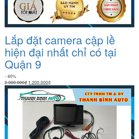
Lắp đặt camera cập lề
hiện đại nhất chỉ có tại
Quận 9
- 40%
Giá
Giá
2.000.000
₫
1.200.000
₫
gốc
hiện
là:
tại
2.000.000₫.
là:
1.200.000₫.