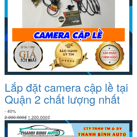
Lắp đặt camera cập lề tại
Quận 2 chất lượng nhất
- 40%
Giá
Giá
2.000.000
₫
1.200.000
₫
gốc
hiện
là:
tại
2.000.000₫.
là: