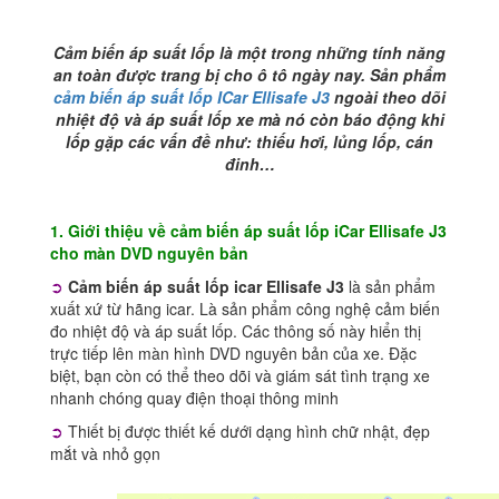
lượng
Cảm biến áp suất lốp là một trong những tính năng
an toàn được trang bị cho ô tô ngày nay. Sản phẩm
cảm biến áp suất lốp ICar Ellisafe J3
ngoài theo dõi
nhiệt độ và áp suất lốp xe mà nó còn báo động khi
lốp gặp các vấn đề như: thiếu hơi, lủng lốp, cán
đinh…
1. Giới thiệu về cảm biến áp suất lốp iCar Ellisafe J3
cho màn DVD nguyên bản
➲
Cảm biến áp suất lốp icar Ellisafe J3
là sản phẩm
xuất xứ từ hãng icar. Là sản phẩm công nghệ cảm biến
đo nhiệt độ và áp suất lốp. Các thông số này hiển thị
trực tiếp lên màn hình DVD nguyên bản của xe. Đặc
biệt, bạn còn có thể theo dõi và giám sát tình trạng xe
nhanh chóng quay điện thoại thông minh
➲
Thiết bị được thiết kế dưới dạng hình chữ nhật, đẹp
mắt và nhỏ gọn