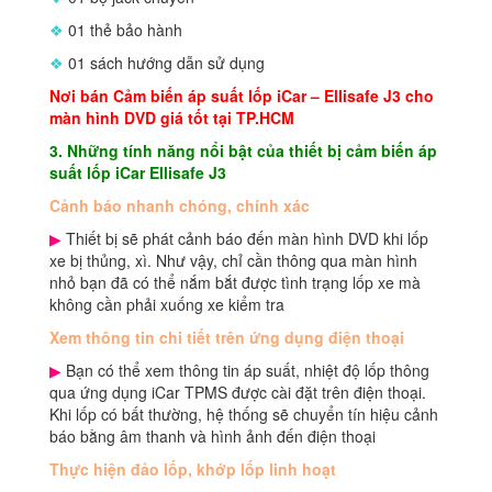
❖
01 thẻ bảo hành
❖
01 sách hướng dẫn sử dụng
Nơi bán
Cảm biến áp suất lốp iCar
–
Ellisafe J3 cho
màn hình DVD
giá tốt tại TP.HCM
3. Những tính năng nổi bật của thiết bị cảm biến áp
suất lốp iCar Ellisafe J3
Cảnh báo nhanh chóng, chính xác
▶
Thiết bị sẽ phát cảnh báo đến màn hình DVD khi lốp
xe bị thủng, xì. Như vậy, chỉ cần thông qua màn hình
nhỏ bạn đã có thể nắm bắt được tình trạng lốp xe mà
không cần phải xuống xe kiểm tra
Xem thông tin chi tiết trên ứng dụng điện thoại
▶
Bạn có thể xem thông tin áp suất, nhiệt độ lốp thông
qua ứng dụng iCar TPMS được cài đặt trên điện thoại.
Khi lốp có bất thường, hệ thống sẽ chuyển tín hiệu cảnh
báo bằng âm thanh và hình ảnh đến điện thoại
Thực hiện đảo lốp, khớp lốp linh hoạt