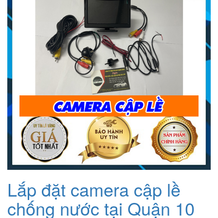
1.200.000₫.
Lắp đặt camera cập lề
chống nước tại Quận 10