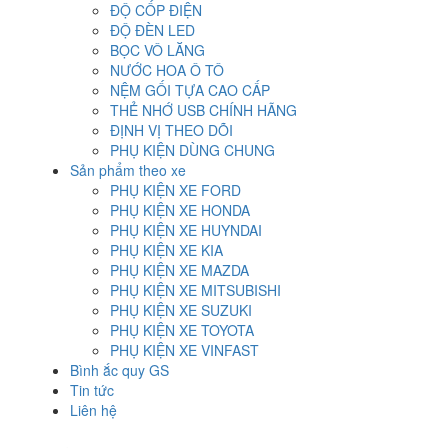
ĐỘ CỐP ĐIỆN
ĐỘ ĐÈN LED
BỌC VÔ LĂNG
NƯỚC HOA Ô TÔ
NỆM GỐI TỰA CAO CẤP
THẺ NHỚ USB CHÍNH HÃNG
ĐỊNH VỊ THEO DÕI
PHỤ KIỆN DÙNG CHUNG
Sản phẩm theo xe
PHỤ KIỆN XE FORD
PHỤ KIỆN XE HONDA
PHỤ KIỆN XE HUYNDAI
PHỤ KIỆN XE KIA
PHỤ KIỆN XE MAZDA
PHỤ KIỆN XE MITSUBISHI
PHỤ KIỆN XE SUZUKI
PHỤ KIỆN XE TOYOTA
PHỤ KIỆN XE VINFAST
Bình ắc quy GS
Tin tức
Liên hệ