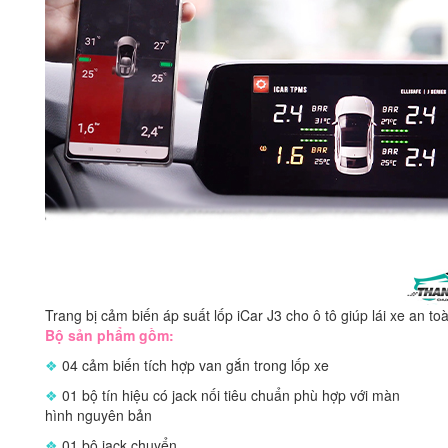
Trang bị cảm biến áp suất lốp iCar J3 cho ô tô giúp lái xe an to
Bộ sản phẩm gồm:
❖
04 cảm biến tích hợp van gắn trong lốp xe
❖
01 bộ tín hiệu có jack nối tiêu chuẩn phù hợp với màn
hình nguyên bản
❖
01 bộ jack chuyển