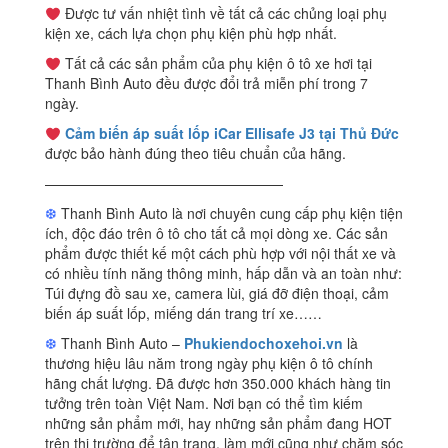
Được tư vấn nhiệt tình về tất cả các chủng loại phụ
kiện xe, cách lựa chọn phụ kiện phù hợp nhất.
Tất cả các sản phẩm của phụ kiện ô tô xe hơi tại
Thanh Bình Auto đều được đổi trả miễn phí trong 7
ngày.
Cảm biến áp suất lốp iCar Ellisafe J3 tại Thủ Đức
được bảo hành đúng theo tiêu chuẩn của hãng.
—————————————————
❆
Thanh Bình Auto là nơi chuyên cung cấp phụ kiện tiện
ích, độc đáo trên ô tô cho tất cả mọi dòng xe. Các sản
phẩm được thiết kế một cách phù hợp với nội thất xe và
có nhiều tính năng thông minh, hấp dẫn và an toàn như:
Túi đựng đồ sau xe, camera lùi, giá đỡ điện thoại, cảm
biến áp suất lốp, miếng dán trang trí xe……
❆
Thanh Bình Auto –
Phukiendochoxehoi.vn
là
thương hiệu lâu năm trong ngày phụ kiện ô tô chính
hãng chất lượng. Đã được hơn 350.000 khách hàng tin
tưởng trên toàn Việt Nam. Nơi bạn có thể tìm kiếm
những sản phẩm mới, hay những sản phẩm đang HOT
trên thị trường để tân trang, làm mới cũng như chăm sóc