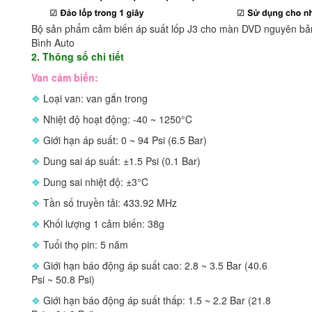
Bộ sản phẩm cảm biến áp suất lốp J3 cho màn DVD nguyên bản
Bình Auto
2. Thông số chi tiết
Van cảm biến:
❖
Loại van: van gắn trong
❖
Nhiệt độ hoạt động: -40 ~ 1250°C
❖
Giới hạn áp suất: 0 ~ 94 Psi (6.5 Bar)
❖
Dung sai áp suất: ±1.5 Psi (0.1 Bar)
❖
Dung sai nhiệt độ: ±3°C
❖
Tần số truyền tải: 433.92 MHz
❖
Khối lượng 1 cảm biến: 38g
❖
Tuổi thọ pin: 5 năm
❖
Giới hạn báo động áp suất cao: 2.8 ~ 3.5 Bar (40.6
Psi ~ 50.8 Psi)
❖
Giới hạn báo động áp suất thấp: 1.5 ~ 2.2 Bar (21.8