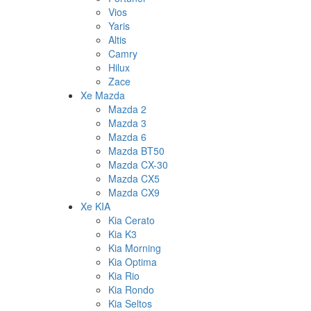
Vios
Yaris
Altis
Camry
Hilux
Zace
Xe Mazda
Mazda 2
Mazda 3
Mazda 6
Mazda BT50
Mazda CX-30
Mazda CX5
Mazda CX9
Xe KIA
Kia Cerato
Kia K3
Kia Morning
Kia Optima
Kia Rio
Kia Rondo
Kia Seltos