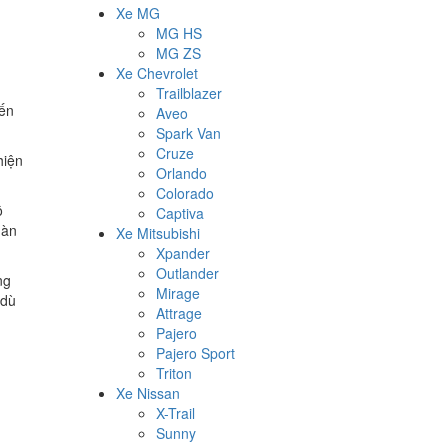
Xe MG
MG HS
MG ZS
Xe Chevrolet
Trailblazer
iến
Aveo
Spark Van
Cruze
hiện
Orlando
Colorado
ộ
Captiva
màn
Xe Mitsubishi
Xpander
Outlander
ng
Mirage
 dù
Attrage
Pajero
Pajero Sport
Triton
Xe Nissan
X-Trail
Sunny