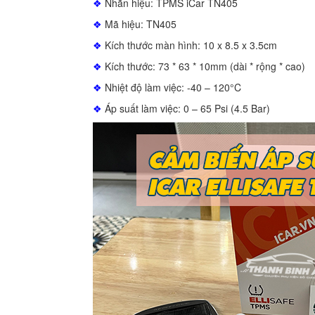
❖
Nhãn hiệu: TPMS iCar TN405
❖
Mã hiệu: TN405
❖
Kích thước màn hình: 10 x 8.5 x 3.5cm
❖
Kích thước: 73 * 63 * 10mm (dài * rộng * cao)
❖
Nhiệt độ làm việc: -40 – 120°C
❖
Áp suất làm việc: 0 – 65 Psi (4.5 Bar)