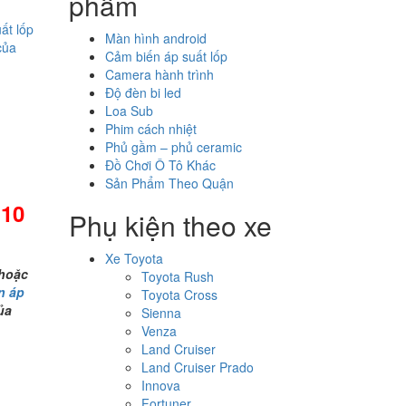
phẩm
ất lốp
Màn hình android
của
Cảm biến áp suất lốp
Camera hành trình
Độ đèn bi led
Loa Sub
Phim cách nhiệt
Phủ gầm – phủ ceramic
Đồ Chơi Ô Tô Khác
Sản Phẩm Theo Quận
 10
Phụ kiện theo xe
Xe Toyota
 hoặc
Toyota Rush
n áp
Toyota Cross
ủa
Sienna
Venza
Land Cruiser
Land Cruiser Prado
Innova
Fortuner