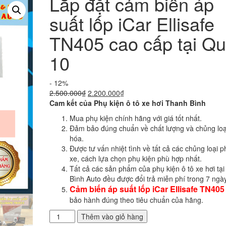
Lắp đặt cảm biến áp
suất lốp iCar Ellisafe
TN405 cao cấp tại Q
10
- 12%
Giá
Giá
2.500.000
₫
2.200.000
₫
gốc
hiện
Cam kết của Phụ kiện ô tô xe hơi Thanh Bình
là:
tại
Mua phụ kiện chính hãng với giá tốt nhất.
2.500.000₫.
là:
Đảm bảo đúng chuẩn về chất lượng và chủng loạ
2.200.000₫.
hóa.
Được tư vấn nhiệt tình về tất cả các chủng loại p
xe, cách lựa chọn phụ kiện phù hợp nhất.
Tất cả các sản phẩm của phụ kiện ô tô xe hơi tạ
Bình Auto đều được đổi trả miễn phí trong 7 ngày
Cảm biến áp suất lốp iCar Ellisafe TN40
bảo hành đúng theo tiêu chuẩn của hãng.
Lắp
Thêm vào giỏ hàng
đặt