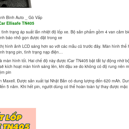
anh Bình Auto _ Gò Vấp
iCar Ellisafe TN405
t tình trạng áp suất lẫn nhiệt độ lốp xe. Bộ sản phẩm gồm 4 van cảm b
 cảnh báo nhỏ gọn được đặt trong xe
ị hình ảnh LCD sáng hơn so với các mẫu cũ trước đây. Màn hình thể 
tình trạng pin, tình trạng nạp điện…
 màn hình tối. Hai chế độ này được iCar TN405 bật tắt tự động nhờ b
 sẽ kích hoạt màn hình sáng lên, khi đậu xe do không có độ rung nên 
iệm pin
pin Maxell. Được sản xuất tại Nhật Bản có dung lượng đến 620 mAh. Du
 đến 5 năm. Khi hết pin, người dùng có thể hoàn toàn tự thay được mặc