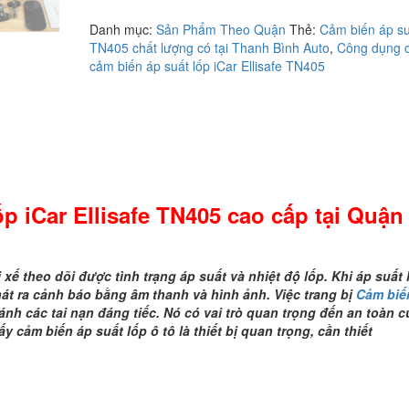
cảm
Danh mục:
Sản Phẩm Theo Quận
Thẻ:
Cảm biến áp su
biến
TN405 chất lượng có tại Thanh Bình Auto
,
Công dụng 
áp
cảm biến áp suất lốp iCar Ellisafe TN405
suất
lốp
iCar
Ellisafe
TN405
cao
cấp
tại
p iCar Ellisafe
TN405 cao cấp tại Quận
Quận
10
số
lượng
i xế theo dõi được tình trạng áp suất và nhiệt độ lốp. Khi áp suất
phát ra cảnh báo bằng âm thanh và hình ảnh. Việc trang bị
Cảm biế
ánh các tai nạn đáng tiếc. Nó có vai trò quan trọng đến an toàn c
y cảm biến áp suất lốp ô tô là thiết bị quan trọng, cần thiết