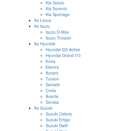
Kia Soluto
Kia Sorento
Kia Sportage
Xe Lexus
Xe Isuzu
Isuzu D-Max
Isuzu Trooper
Xe Hyundai
Hyundai I20 Active
Hyundai Grand I10
Kona
Elantra
Accent
Tucson
Santafe
Creta
Avante
Sonata
Xe Suzuki
Suzuki Celerio
Suzuki Ertiga
Suzuki Swift