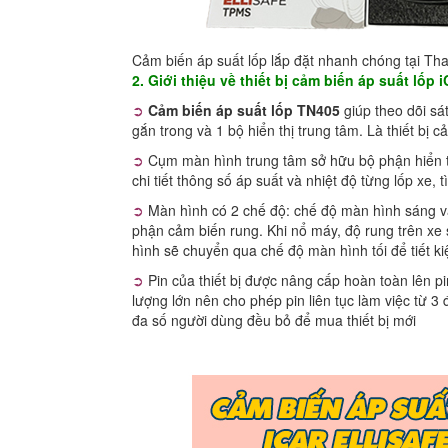
Cảm biến áp suất lốp lắp đặt nhanh chóng tại Th
2. Giới thiệu về thiết bị cảm biến áp suất lốp 
➲
Cảm biến áp suất lốp TN405
giúp theo dõi sá
gắn trong và 1 bộ hiển thị trung tâm. Là thiết bị
➲
Cụm màn hình trung tâm sở hữu bộ phận hiển th
chi tiết thông số áp suất và nhiệt độ từng lốp xe, 
➲
Màn hình có 2 chế độ: chế độ màn hình sáng và
phận cảm biến rung. Khi nổ máy, độ rung trên xe
hình sẽ chuyển qua chế độ màn hình tối để tiết k
➲
Pin của thiết bị được nâng cấp hoàn toàn lên 
lượng lớn nên cho phép pin liên tục làm việc từ 3
đa số người dùng đều bỏ để mua thiết bị mới