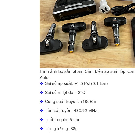
Hình ảnh bộ sản phẩm Cảm biến áp suất lốp iCar
Auto
❖
Sai số áp suất: ±1.5 Psi (0.1 Bar)
❖
Sai số nhiệt độ: ±3°C
❖
Công suất truyền: <10dBm
❖
Tần số truyền: 433.92 MHz
❖
Tuổi thọ pin: 5 năm
❖
Trọng lượng: 38g