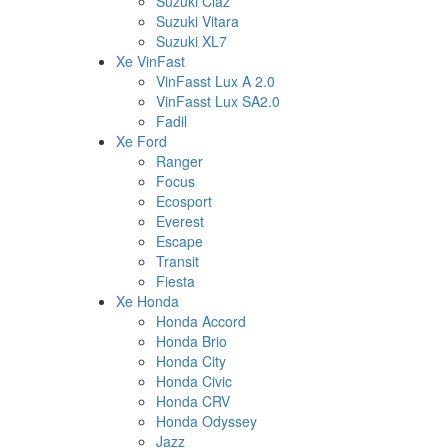
Suzuki Ciaz
Suzuki Vitara
Suzuki XL7
Xe VinFast
VinFasst Lux A 2.0
VinFasst Lux SA2.0
Fadil
Xe Ford
Ranger
Focus
Ecosport
Everest
Escape
Transit
Fiesta
Xe Honda
Honda Accord
Honda Brio
Honda City
Honda Civic
Honda CRV
Honda Odyssey
Jazz