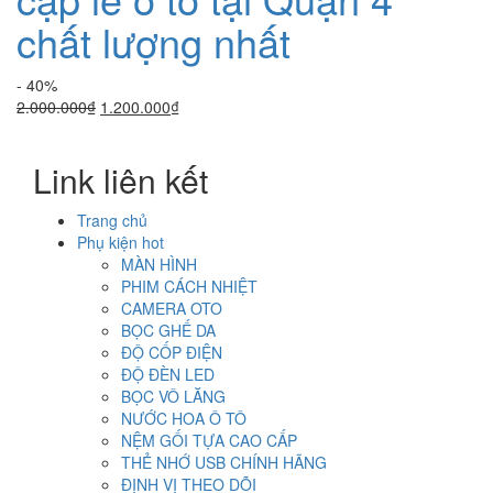
chất lượng nhất
- 40%
Giá
Giá
2.000.000
₫
1.200.000
₫
gốc
hiện
là:
tại
Link liên kết
2.000.000₫.
là:
1.200.000₫.
Trang chủ
Phụ kiện hot
MÀN HÌNH
PHIM CÁCH NHIỆT
CAMERA OTO
BỌC GHẾ DA
ĐỘ CỐP ĐIỆN
ĐỘ ĐÈN LED
BỌC VÔ LĂNG
NƯỚC HOA Ô TÔ
NỆM GỐI TỰA CAO CẤP
THẺ NHỚ USB CHÍNH HÃNG
ĐỊNH VỊ THEO DÕI