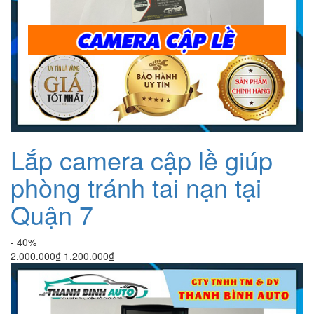
Lắp camera cập lề giúp
phòng tránh tai nạn tại
Quận 7
- 40%
Giá
Giá
2.000.000
₫
1.200.000
₫
gốc
hiện
là:
tại
2.000.000₫.
là:
1.200.000₫.