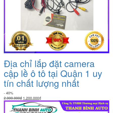
Địa chỉ lắp đặt camera
cập lề ô tô tại Quận 1 uy
tín chất lượng nhất
- 40%
Giá
Giá
2.000.000
₫
1.200.000
₫
gốc
hiện
là:
tại
2.000.000₫.
là: