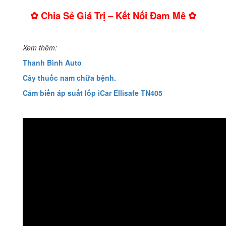
✿ Chia Sẻ Giá Trị – Kết Nối Đam Mê ✿
Xem thêm:
Thanh Bình Auto
Cây thuốc nam chữa bệnh.
Cảm biến áp suất lốp iCar Ellisafe TN405