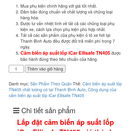
là:
tại
Mua phụ kiện chính hãng với giá tốt nhất.
2.500.000₫.
là:
Đảm bảo đúng chuẩn về chất lượng và chủng loại
2.200.000₫.
hàng hóa.
Được tư vấn nhiệt tình về tất cả các chủng loại phụ
kiện xe, cách lựa chọn phụ kiện phù hợp nhất.
Tất cả các sản phẩm của phụ kiện ô tô xe hơi tại
Thanh Bình Auto đều được đổi trả miễn phí trong 7
ngày.
Cảm biến áp suất lốp iCar Ellisafe TN405
được
bảo hành đúng theo tiêu chuẩn của hãng.
Lắp
Thêm vào giỏ hàng
đặt
cảm
Danh mục:
Sản Phẩm Theo Quận
Thẻ:
Cảm biến áp suất lốp
biến
TN405 chất lượng có tại Thanh Bình Auto
,
Công dụng của
áp
cảm biến áp suất lốp iCar Ellisafe TN405
suất
lốp
Chi tiết sản phẩm
iCar
Ellisafe
Lắp đặt cảm biến áp suất lốp
TN405
giá