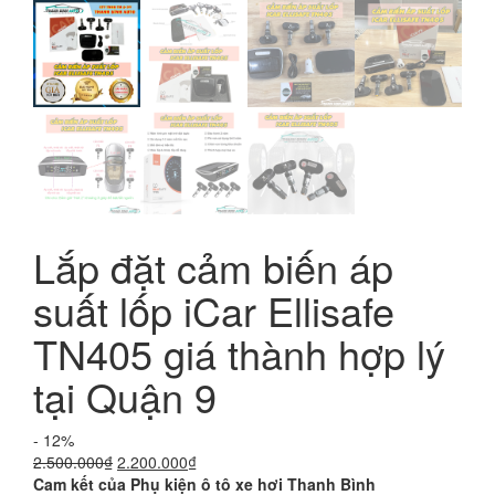
Lắp đặt cảm biến áp
suất lốp iCar Ellisafe
TN405 giá thành hợp lý
tại Quận 9
- 12%
Giá
Giá
2.500.000
₫
2.200.000
₫
gốc
hiện
Cam kết của Phụ kiện ô tô xe hơi Thanh Bình