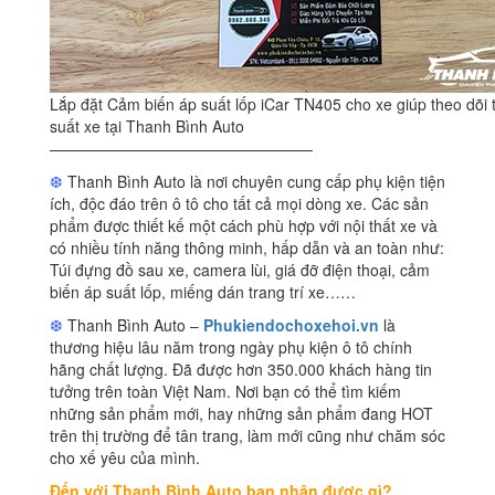
Lắp đặt Cảm biến áp suất lốp iCar TN405 cho xe giúp theo dõi 
suất xe tại Thanh Bình Auto
—————————————————
❆
Thanh Bình Auto là nơi chuyên cung cấp phụ kiện tiện
ích, độc đáo trên ô tô cho tất cả mọi dòng xe. Các sản
phẩm được thiết kế một cách phù hợp với nội thất xe và
có nhiều tính năng thông minh, hấp dẫn và an toàn như:
Túi đựng đồ sau xe, camera lùi, giá đỡ điện thoại, cảm
biến áp suất lốp, miếng dán trang trí xe……
❆
Thanh Bình Auto –
Phukiendochoxehoi.vn
là
thương hiệu lâu năm trong ngày phụ kiện ô tô chính
hãng chất lượng. Đã được hơn 350.000 khách hàng tin
tưởng trên toàn Việt Nam. Nơi bạn có thể tìm kiếm
những sản phẩm mới, hay những sản phẩm đang HOT
trên thị trường để tân trang, làm mới cũng như chăm sóc
cho xế yêu của mình.
Đến với Thanh Bình Auto bạn nhận được gì?