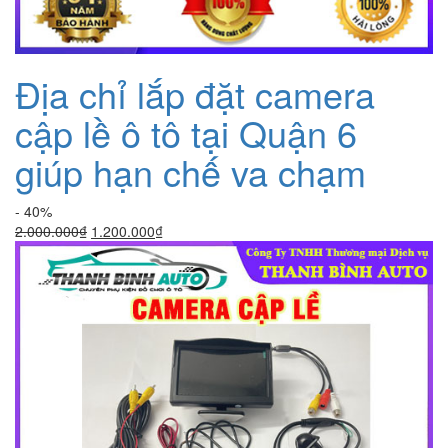
Địa chỉ lắp đặt camera
cập lề ô tô tại Quận 6
giúp hạn chế va chạm
- 40%
Giá
Giá
2.000.000
₫
1.200.000
₫
gốc
hiện
là:
tại
2.000.000₫.
là:
1.200.000₫.