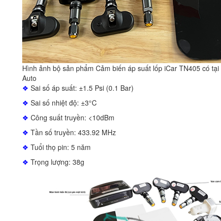
Hình ảnh bộ sản phẩm Cảm biến áp suất lốp iCar TN405 có tại
Auto
❖
Sai số áp suất: ±1.5 Psi (0.1 Bar)
❖
Sai số nhiệt độ: ±3°C
❖
Công suất truyền: <10dBm
❖
Tần số truyền: 433.92 MHz
❖
Tuổi thọ pin: 5 năm
❖
Trọng lượng: 38g