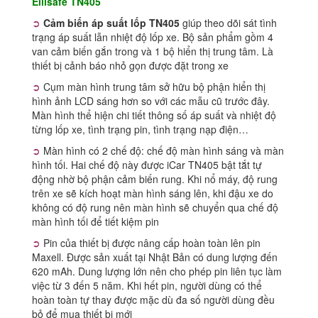
Ellisafe TN405
➲
Cảm biến áp suất lốp TN405
giúp theo dõi sát tình
trạng áp suất lẫn nhiệt độ lốp xe. Bộ sản phẩm gồm 4
van cảm biến gắn trong và 1 bộ hiển thị trung tâm. Là
thiết bị cảnh báo nhỏ gọn được đặt trong xe
➲
Cụm màn hình trung tâm sở hữu bộ phận hiển thị
hình ảnh LCD sáng hơn so với các mẫu cũ trước đây.
Màn hình thể hiện chi tiết thông số áp suất và nhiệt độ
từng lốp xe, tình trạng pin, tình trạng nạp điện…
➲
Màn hình có 2 chế độ: chế độ màn hình sáng và màn
hình tối. Hai chế độ này được iCar TN405 bật tắt tự
động nhờ bộ phận cảm biến rung. Khi nổ máy, độ rung
trên xe sẽ kích hoạt màn hình sáng lên, khi đậu xe do
không có độ rung nên màn hình sẽ chuyển qua chế độ
màn hình tối để tiết kiệm pin
➲
Pin của thiết bị được nâng cấp hoàn toàn lên pin
Maxell. Được sản xuất tại Nhật Bản có dung lượng đến
620 mAh. Dung lượng lớn nên cho phép pin liên tục làm
việc từ 3 đến 5 năm. Khi hết pin, người dùng có thể
hoàn toàn tự thay được mặc dù đa số người dùng đều
bỏ để mua thiết bị mới