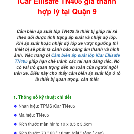
iCar Ellisafe
TN405 giá thành
thành
hợp
hợp lý tại Quận 9
lý
tại
Quận
9
Cảm biến áp suất lốp TN405 là thiết bị giúp tài xế
số
theo dõi được tình trạng áp suất và nhiệt độ lốp.
lượng
Khi áp suất hoặc nhiệt độ lốp xe vượt ngưỡng thì
thiết bị sẽ phát ra cảnh báo bằng âm thanh và hình
ảnh. Việc trang bị
Cảm biến áp suất lốp iCar Ellisafe
TN405
giúp hạn chế tránh các tai nạn đáng tiếc. Nó
có vai trò quan trọng đến an toàn của người ngồi
trên xe. Điều này cho thấy cảm biến áp suất lốp ô tô
là thiết bị quan trọng, cần thiết
1. Thông số kỹ thuật chi tiết
❖
Nhãn hiệu: TPMS iCar TN405
❖
Mã hiệu: TN405
❖
Kích thước màn hình: 10 x 8.5 x 3.5cm
❖
Kích thước: 73 * 63 * 10mm (dài * rộng * cao)