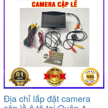
1.200.000₫.
Địa chỉ lắp đặt camera
cập lề ô tô tại Quận 4