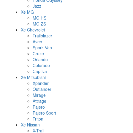
Honda Odyssey
Jazz
Xe MG
MG HS
MG ZS
Xe Chevrolet
Trailblazer
Aveo
Spark Van
Cruze
Orlando
Colorado
Captiva
Xe Mitsubishi
Xpander
Outlander
Mirage
Attrage
Pajero
Pajero Sport
Triton
Xe Nissan
X-Trail