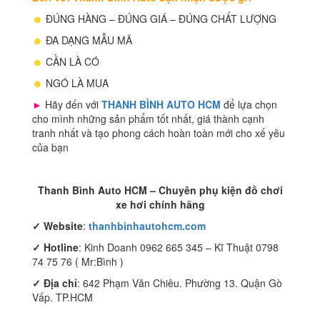
☻
ĐÚNG HÀNG – ĐÚNG GIÁ – ĐÚNG CHẤT LƯỢNG
☻
ĐA DẠNG MẪU MÃ
☻
CẦN LÀ CÓ
☻
NGÓ LÀ MUA
►
Hãy đến với
THANH BÌNH AUTO HCM
để lựa chọn
cho mình những sản phẩm tốt nhất, giá thành cạnh
tranh nhất và tạo phong cách hoàn toàn mới cho xế yêu
của bạn
Thanh Bình Auto HCM – Chuyên phụ kiện đồ chơi
xe hơi chính hãng
✓
Website
:
thanhbinhautohcm.com
✓
Hotline
: Kinh Doanh 0962 665 345 – Kĩ Thuật 0798
74 75 76 ( Mr:Bình )
✓ Địa chỉ
: 642 Phạm Văn Chiêu. Phường 13. Quận Gò
Vấp. TP.HCM