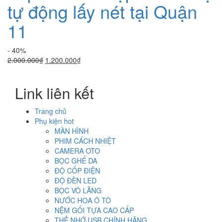
tự động lấy nét tại Quận
11
- 40%
Giá
Giá
2.000.000
₫
1.200.000
₫
gốc
hiện
là:
tại
Link liên kết
2.000.000₫.
là:
1.200.000₫.
Trang chủ
Phụ kiện hot
MÀN HÌNH
PHIM CÁCH NHIỆT
CAMERA OTO
BỌC GHẾ DA
ĐỘ CỐP ĐIỆN
ĐỘ ĐÈN LED
BỌC VÔ LĂNG
NƯỚC HOA Ô TÔ
NỆM GỐI TỰA CAO CẤP
THẺ NHỚ USB CHÍNH HÃNG