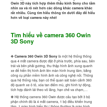
Owin 3D này tích hợp thêm thấu kính Sony cho tầm
nhìn xa và rõ nét hơn các dòng khác camera khác
rất nhiều. Cùng tìm hiểu thông tin dưới đây để hiểu
hơn về loại camera này nhé!
Tìm hiểu về camera 360 Owin
3D Sony
✤
Camera 360 Owin 3D Sony
là một hệ thống thông
qua 4 mắt camera được đặt ở phía trước, phía sau, bên
trái và bên phải gương, thu thập hình ảnh xung quanh
xe để hiển thị hình ảnh lên màn hình trung tâm, bằng
công cụ phần mềm hình ảnh và công nghệ nối. Thông
qua hệ thống này, bạn có thể quan sát toàn cảnh 360
độ quanh xe ô tô, xóa tan điểm mù, ghi hình tự động,
tích hợp đánh lái theo vô lăng, hạn chế va chạm,…
✤ Hệ thống camera 360 Owin được cấu tạo bởi 3 bộ
phận chính đó là 4 mắt camera, 1 bộ điều khiển trung
tâm, 1 màn hình hiển thị ( thông thường là màn hình