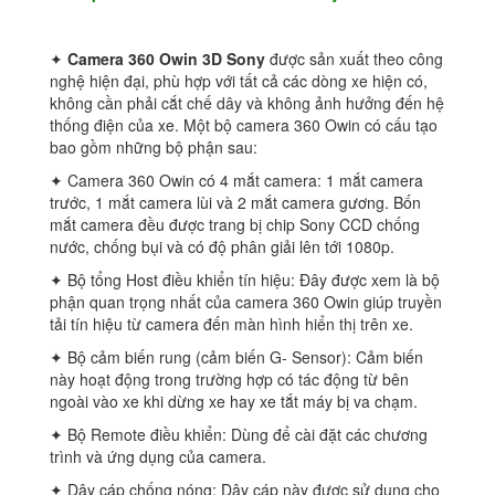
✦
Camera 360 Owin
3D Sony
được sản xuất theo công
nghệ hiện đại, phù hợp với tất cả các dòng xe hiện có,
không cần phải cắt chế dây và không ảnh hưởng đến hệ
thống điện của xe. Một bộ camera 360 Owin có cấu tạo
bao gồm những bộ phận sau:
✦ Camera 360 Owin có 4 mắt camera: 1 mắt camera
trước, 1 mắt camera lùi và 2 mắt camera gương. Bốn
mắt camera đều được trang bị chip Sony CCD chống
nước, chống bụi và có độ phân giải lên tới 1080p.
✦ Bộ tổng Host điều khiển tín hiệu: Đây được xem là bộ
phận quan trọng nhất của camera 360 Owin giúp truyền
tải tín hiệu từ camera đến màn hình hiển thị trên xe.
✦ Bộ cảm biến rung (cảm biến G- Sensor): Cảm biến
này hoạt động trong trường hợp có tác động từ bên
ngoài vào xe khi dừng xe hay xe tắt máy bị va chạm.
✦ Bộ Remote điều khiển: Dùng để cài đặt các chương
trình và ứng dụng của camera.
✦ Dây cáp chống nóng: Dây cáp này được sử dụng cho