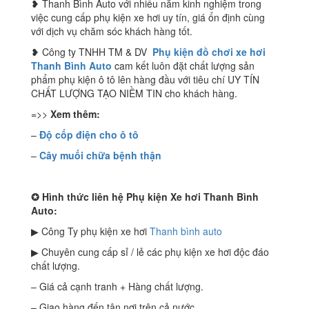
❥ Thanh Bình Auto với nhiều năm kinh nghiệm trong
việc cung cấp phụ kiện xe hơi uy tín, giá ổn định cùng
với dịch vụ chăm sóc khách hàng tốt.
❥ Công ty TNHH TM & DV
Phụ kiện đồ chơi xe hơi
Thanh Bình Auto
cam kết luôn đặt chất lượng sản
phẩm phụ kiện ô tô lên hàng đầu với tiêu chí UY TÍN
CHẤT LƯỢNG TẠO NIỀM TIN cho khách hàng.
=>>
Xem thêm:
–
Độ cốp điện cho ô tô
–
Cây muối chữa bệnh thận
✪
Hình thức liên hệ Phụ kiện Xe hơi Thanh Bình
Auto:
▶ Công Ty phụ kiện xe hơi
Thanh bình auto
▶ Chuyên cung cấp sỉ / lẻ các phụ kiện xe hơi độc đáo
chất lượng.
– Giá cả cạnh tranh + Hàng chất lượng.
– Giao hàng đến tận nơi trên cả nước.