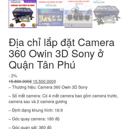
Địa chỉ lắp đặt Camera
360 Owin 3D Sony ở
Quận Tân Phú
- 2%
Giá
Giá
15.800.000
₫
15.500.000
₫
gốc
hiện
– Thương hiệu: Camera 360 Owin 3D Sony
là:
tại
– Số mắt camera: Có 4 mắt camera bao gồm camera trước,
15.800.000₫.
là:
camera sau và 2 camera gương
15.500.000₫.
– Định dạng khung hình: 16:9
– Góc quay camera: 180 độ
– Góc quan sát: 360 độ