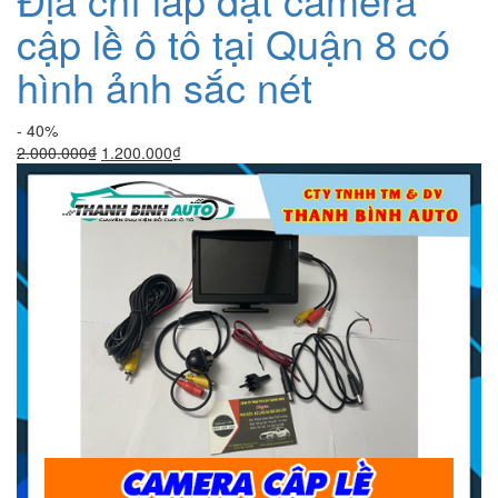
cập lề ô tô tại Quận 8 có
hình ảnh sắc nét
- 40%
Giá
Giá
2.000.000
₫
1.200.000
₫
gốc
hiện
là:
tại
2.000.000₫.
là:
1.200.000₫.