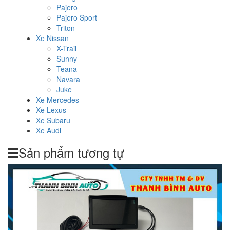
Pajero
Pajero Sport
Triton
Xe Nissan
X-Trail
Sunny
Teana
Navara
Juke
Xe Mercedes
Xe Lexus
Xe Subaru
Xe Audi
Sản phẩm tương tự