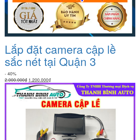
Lắp đặt camera cập lề
sắc nét tại Quận 3
- 40%
Giá
Giá
2.000.000
₫
1.200.000
₫
gốc
hiện
là:
tại
2.000.000₫.
là:
1.200.000₫.