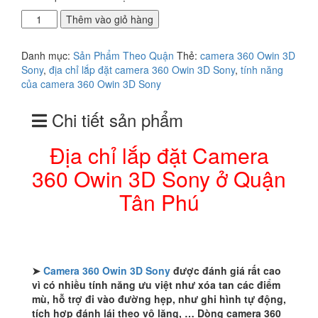
Địa
Thêm vào giỏ hàng
chỉ
lắp
Danh mục:
Sản Phẩm Theo Quận
Thẻ:
camera 360 Owin 3D
đặt
Sony
,
địa chỉ lắp đặt camera 360 Owin 3D Sony
,
tính năng
Camera
của camera 360 Owin 3D Sony
360
Owin
Chi tiết sản phẩm
3D
Sony
ở
Địa chỉ lắp đặt Camera
Quận
360 Owin 3D Sony ở Quận
Tân
Phú
Tân Phú
số
lượng
➤
Camera 360 Owin 3D Sony
được đánh giá rất cao
vì có nhiều tính năng ưu việt như xóa tan các điểm
mù, hỗ trợ đi vào đường hẹp, như ghi hình tự động,
tích hợp đánh lái theo vô lăng, … Dòng camera 360