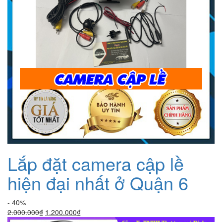
Lắp đặt camera cập lề
hiện đại nhất ở Quận 6
- 40%
Giá
Giá
2.000.000
₫
1.200.000
₫
gốc
hiện