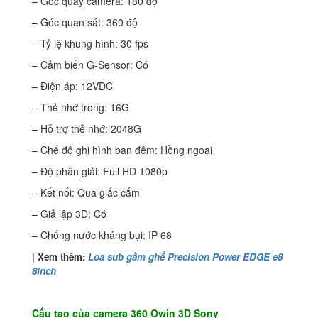
– Góc quay camera: 180 độ
– Góc quan sát: 360 độ
– Tỷ lệ khung hình: 30 fps
– Cảm biến G-Sensor: Có
– Điện áp: 12VDC
– Thẻ nhớ trong: 16G
– Hỗ trợ thẻ nhớ: 2048G
– Chế độ ghi hình ban đêm: Hồng ngoại
– Độ phân giải: Full HD 1080p
– Kết nối: Qua giắc cắm
– Giả lập 3D: Có
– Chống nước kháng bụi: IP 68
| Xem thêm:
Loa sub gầm ghế Precision Power EDGE e8
8inch
Cấu tạo của camera 360 Owin 3D Sony