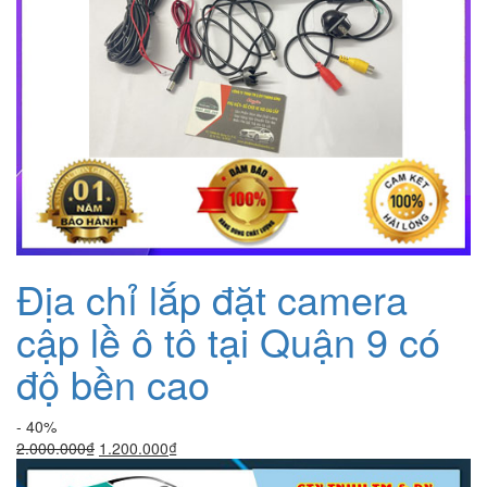
Địa chỉ lắp đặt camera
cập lề ô tô tại Quận 9 có
độ bền cao
- 40%
Giá
Giá
2.000.000
₫
1.200.000
₫
gốc
hiện