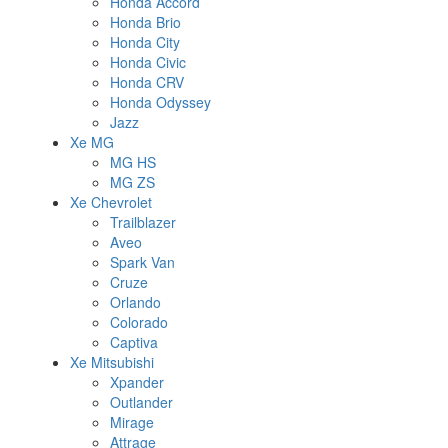
Honda Accord
Honda Brio
Honda City
Honda Civic
Honda CRV
Honda Odyssey
Jazz
Xe MG
MG HS
MG ZS
Xe Chevrolet
Trailblazer
Aveo
Spark Van
Cruze
Orlando
Colorado
Captiva
Xe Mitsubishi
Xpander
Outlander
Mirage
Attrage