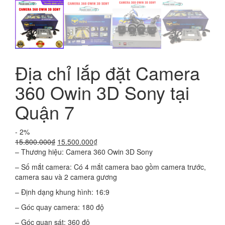
Địa chỉ lắp đặt Camera
360 Owin 3D Sony tại
Quận 7
- 2%
Giá
Giá
15.800.000
₫
15.500.000
₫
gốc
hiện
– Thương hiệu: Camera 360 Owin 3D Sony
là:
tại
– Số mắt camera: Có 4 mắt camera bao gồm camera trước,
15.800.000₫.
là:
camera sau và 2 camera gương
15.500.000₫.
– Định dạng khung hình: 16:9
– Góc quay camera: 180 độ
– Góc quan sát: 360 độ