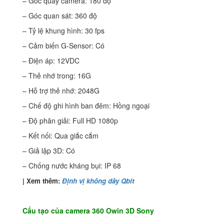
– Góc quay camera: 180 độ
– Góc quan sát: 360 độ
– Tỷ lệ khung hình: 30 fps
– Cảm biến G-Sensor: Có
– Điện áp: 12VDC
– Thẻ nhớ trong: 16G
– Hỗ trợ thẻ nhớ: 2048G
– Chế độ ghi hình ban đêm: Hồng ngoại
– Độ phân giải: Full HD 1080p
– Kết nối: Qua giắc cắm
– Giả lập 3D: Có
– Chống nước kháng bụi: IP 68
| Xem thêm:
Định vị không dây Qbit
Cấu tạo của camera 360 Owin 3D Sony