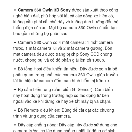
✦
Camera 360 Owin
3D Sony
được sản xuất theo công
nghệ hiện đại, phù hợp với tất cả các dòng xe hiện có,
không cần phải cắt chế dây và không ảnh hưởng đến hệ
thống điện của xe. Một bộ camera 360 Owin có cấu tạo
bao gồm những bộ phận sau:
✦ Camera 360 Owin có 4 mắt camera: 1 mắt camera
trước, 1 mắt camera lùi và 2 mắt camera gương. Bốn
mắt camera đều được trang bị chip Sony CCD chống
nước, chống bụi và có độ phân giải lên tới 1080p.
✦ Bộ tổng Host điều khiển tín hiệu: Đây được xem là bộ
phận quan trọng nhất của camera 360 Owin giúp truyền
tải tín hiệu từ camera đến màn hình hiển thị trên xe.
✦ Bộ cảm biến rung (cảm biến G- Sensor): Cảm biến
này hoạt động trong trường hợp có tác động từ bên
ngoài vào xe khi dừng xe hay xe tắt máy bị va chạm.
✦ Bộ Remote điều khiển: Dùng để cài đặt các chương
trình và ứng dụng của camera.
✦ Dây cáp chống nóng: Dây cáp này được sử dụng cho
camera trước, có tác dụng chống nhiệt từ động cơ sinh