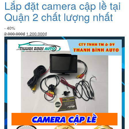
Lắp đặt camera cập lề tại
Quận 2 chất lượng nhất
- 40%
Giá
Giá
2.000.000
₫
1.200.000
₫
gốc
hiện
là:
tại
2.000.000₫.
là:
1.200.000₫.