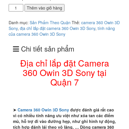
Địa
Thêm vào giỏ hàng
chỉ
lắp
Danh mục:
Sản Phẩm Theo Quận
Thẻ:
camera 360 Owin 3D
đặt
Sony
,
địa chỉ lắp đặt camera 360 Owin 3D Sony
,
tính năng
Camera
của camera 360 Owin 3D Sony
360
Owin
Chi tiết sản phẩm
3D
Sony
tại
Địa chỉ lắp đặt Camera
Quận
360 Owin 3D Sony tại
7
số
Quận 7
lượng
➤
Camera 360 Owin 3D Sony
được đánh giá rất cao
vì có nhiều tính năng ưu việt như xóa tan các điểm
mù, hỗ trợ đi vào đường hẹp, như ghi hình tự động,
tích hợp đánh lái theo vô lăng, … Dòng camera 360