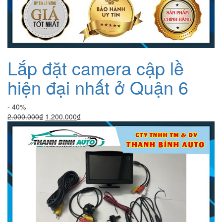
Lắp đặt camera cập lề
hiện đại nhất ở Quận 6
- 40%
Giá
Giá
2.000.000
₫
1.200.000
₫
gốc
hiện
là:
tại
2.000.000₫.
là:
1.200.000₫.