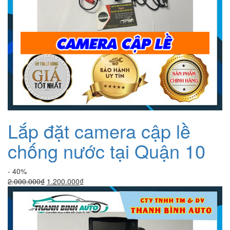
Lắp đặt camera cập lề
chống nước tại Quận 10
- 40%
Giá
Giá
2.000.000
₫
1.200.000
₫
gốc
hiện
là:
tại
2.000.000₫.
là:
1.200.000₫.