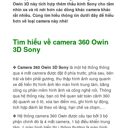
Owin 3D này tích hợp thêm thấu kính Sony cho tầm
nhìn xa và rõ nét hơn các dòng khác camera khác
rất nhiều. Cùng tìm hiểu thông tin dưới đây để hiểu
hơn về loại camera này nhé!
Tìm hiểu về camera 360 Owin
3D Sony
✤
Camera 360 Owin 3D Sony
là một hệ thống thông
qua 4 mắt camera được đặt ở phía trước, phía sau, bên
trái và bên phải gương, thu thập hình ảnh xung quanh
xe để hiển thị hình ảnh lên màn hình trung tâm, bằng
công cụ phần mềm hình ảnh và công nghệ nối. Thông
qua hệ thống này, bạn có thể quan sát toàn cảnh 360
độ quanh xe ô tô, xóa tan điểm mù, ghi hình tự động,
tích hợp đánh lái theo vô lăng, hạn chế va chạm,…
✤ Hệ thống camera 360 Owin được cấu tạo bởi 3 bộ
phận chính đó là 4 mắt camera, 1 bộ điều khiển trung
tâm, 1 màn hình hiển thị ( thông thường là màn hình