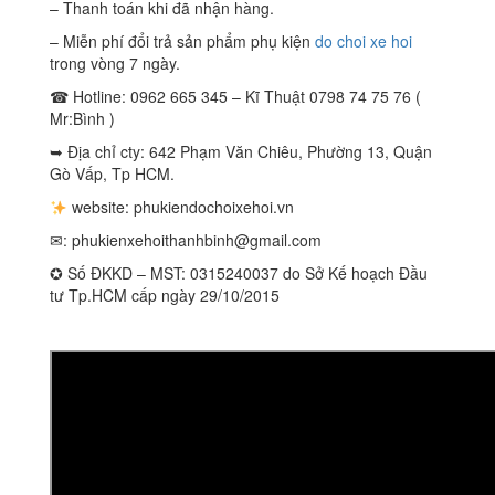
– Thanh toán khi đã nhận hàng.
– Miễn phí đổi trả sản phẩm phụ kiện
do choi xe hoi
trong vòng 7 ngày.
☎ Hotline: 0962 665 345 – Kĩ Thuật 0798 74 75 76 (
Mr:Bình )
➥ Địa chỉ cty: 642 Phạm Văn Chiêu, Phường 13, Quận
Gò Vấp, Tp HCM.
website: phukiendochoixehoi.vn
✉:
phukienxehoithanhbinh@gmail.com
✪ Số ĐKKD – MST: 0315240037 do Sở Kế hoạch Đầu
tư Tp.HCM cấp ngày 29/10/2015