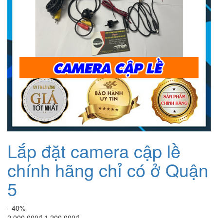
Lắp đặt camera cập lề
chính hãng chỉ có ở Quận
5
- 40%
Giá
Giá
2.000.000
₫
1.200.000
₫