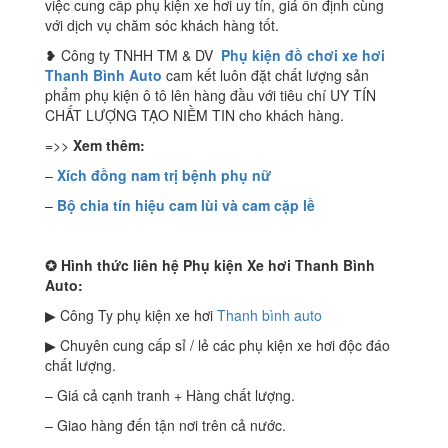
việc cung cấp phụ kiện xe hơi uy tín, giá ổn định cùng
với dịch vụ chăm sóc khách hàng tốt.
❥ Công ty TNHH TM & DV
Phụ kiện đồ chơi xe hơi
Thanh Bình Auto
cam kết luôn đặt chất lượng sản
phẩm phụ kiện ô tô lên hàng đầu với tiêu chí UY TÍN
CHẤT LƯỢNG TẠO NIỀM TIN cho khách hàng.
=>>
Xem thêm:
–
Xích đồng nam trị bệnh phụ nữ
–
Bộ chia tín hiệu cam lùi và cam cặp lề
✪
Hình thức liên hệ Phụ kiện Xe hơi Thanh Bình
Auto:
▶ Công Ty phụ kiện xe hơi
Thanh bình auto
▶ Chuyên cung cấp sỉ / lẻ các phụ kiện xe hơi độc đáo
chất lượng.
– Giá cả cạnh tranh + Hàng chất lượng.
– Giao hàng đến tận nơi trên cả nước.