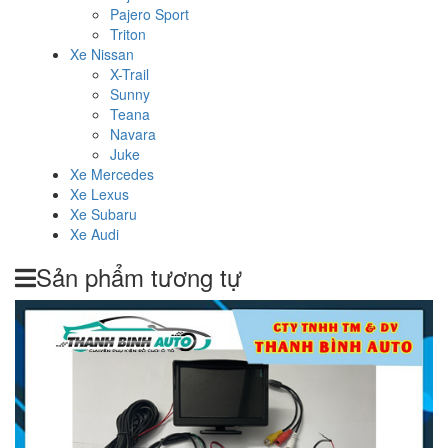
Pajero Sport
Triton
Xe Nissan
X-Trail
Sunny
Teana
Navara
Juke
Xe Mercedes
Xe Lexus
Xe Subaru
Xe Audi
Sản phẩm tương tự