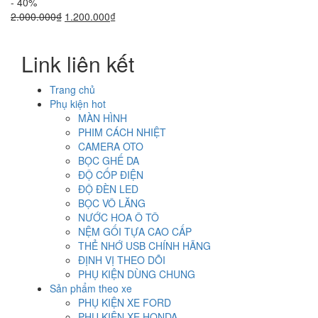
- 40%
Giá
Giá
2.000.000
₫
1.200.000
₫
gốc
hiện
là:
tại
Link liên kết
2.000.000₫.
là:
1.200.000₫.
Trang chủ
Phụ kiện hot
MÀN HÌNH
PHIM CÁCH NHIỆT
CAMERA OTO
BỌC GHẾ DA
ĐỘ CỐP ĐIỆN
ĐỘ ĐÈN LED
BỌC VÔ LĂNG
NƯỚC HOA Ô TÔ
NỆM GỐI TỰA CAO CẤP
THẺ NHỚ USB CHÍNH HÃNG
ĐỊNH VỊ THEO DÕI
PHỤ KIỆN DÙNG CHUNG
Sản phẩm theo xe
PHỤ KIỆN XE FORD
PHỤ KIỆN XE HONDA