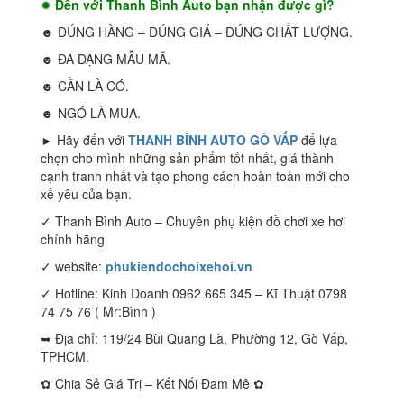
✹
Đến với Thanh Bình Auto bạn nhận được gì?
☻ ĐÚNG HÀNG – ĐÚNG GIÁ – ĐÚNG CHẤT LƯỢNG.
☻ ĐA DẠNG MẪU MÃ.
☻ CẦN LÀ CÓ.
☻ NGÓ LÀ MUA.
► Hãy đến với
THANH BÌNH AUTO GÒ VẤP
để lựa
chọn cho mình những sản phẩm tốt nhất, giá thành
cạnh tranh nhất và tạo phong cách hoàn toàn mới cho
xế yêu của bạn.
✓ Thanh Bình Auto – Chuyên phụ kiện đồ chơi xe hơi
chính hãng
✓ website:
phukiendochoixehoi.vn
✓ Hotline: Kinh Doanh 0962 665 345 – Kĩ Thuật 0798
74 75 76 ( Mr:Bình )
➥ Địa chỉ: 119/24 Bùi Quang Là, Phường 12, Gò Vấp,
TPHCM.
✿ Chia Sẻ Giá Trị – Kết Nối Đam Mê ✿