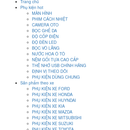
Trang chủ
Phụ kiện hot
MÀN HÌNH
PHIM CÁCH NHIỆT
CAMERA OTO
BỌC GHẾ DA
ĐỘ CỐP ĐIỆN
ĐỘ ĐÈN LED
BỌC VÔ LĂNG
NƯỚC HOA Ô TÔ
NỆM GỐI TỰA CAO CẤP
THẺ NHỚ USB CHÍNH HÃNG
ĐỊNH VỊ THEO DÕI
PHỤ KIỆN DÙNG CHUNG
Sản phẩm theo xe
PHỤ KIỆN XE FORD
PHỤ KIỆN XE HONDA
PHỤ KIỆN XE HUYNDAI
PHỤ KIỆN XE KIA
PHỤ KIỆN XE MAZDA
PHỤ KIỆN XE MITSUBISHI
PHỤ KIỆN XE SUZUKI
PHỤ KIỆN XE TOYOTA