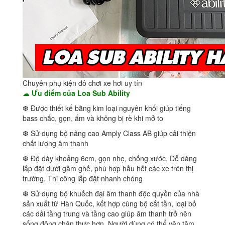
Chuyên phụ kiện đô chơi xe hơi uy tín
☁
Ưu điểm của Loa Sub Ability
❆ Được thiết kế bằng kim loại nguyên khối giúp tiếng
bass chắc, gọn, ấm và không bị rè khi mở to
❆ Sử dụng bộ nâng cao Amply Class AB giúp cải thiện
chất lượng âm thanh
❆ Độ dày khoảng 6cm, gọn nhẹ, chống xước. Dễ dàng
lắp đặt dưới gầm ghế, phù hợp hầu hết các xe trên thị
trường. Thi công lắp đặt nhanh chóng
❆ Sử dụng bộ khuếch đại âm thanh độc quyền của nhà
sản xuất từ Hàn Quốc, kết hợp cùng bộ cắt tần, loại bỏ
các dải tầng trung và tầng cao giúp âm thanh trở nên
sống động chân thực hơn. Người dùng có thể yên tâm