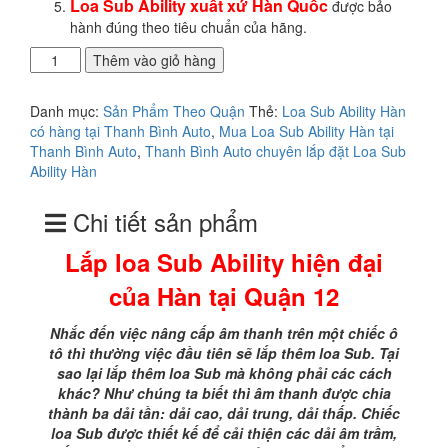
Loa Sub Ability xuất xứ Hàn Quốc
được bảo
hành đúng theo tiêu chuẩn của hãng.
Lắp
Thêm vào giỏ hàng
loa
Sub
Danh mục:
Sản Phẩm Theo Quận
Thẻ:
Loa Sub Ability Hàn
Ability
có hàng tại Thanh Bình Auto
,
Mua Loa Sub Ability Hàn tại
hiện
Thanh Bình Auto
,
Thanh Bình Auto chuyên lắp đặt Loa Sub
đại
Ability Hàn
của
Hàn
Chi tiết sản phẩm
tại
Quận
Lắp loa Sub Ability hiện đại
12
số
của Hàn tại Quận 12
lượng
Nhắc đến việc nâng cấp âm thanh trên một chiếc ô
tô thì thường việc đầu tiên sẽ lắp thêm loa Sub. Tại
sao lại lắp thêm loa Sub mà không phải các cách
khác? Như chúng ta biết thì âm thanh được chia
thành ba dải tần: dải cao, dải trung, dải thấp. Chiếc
loa Sub được thiết kế để cải thiện các dải âm trầm,