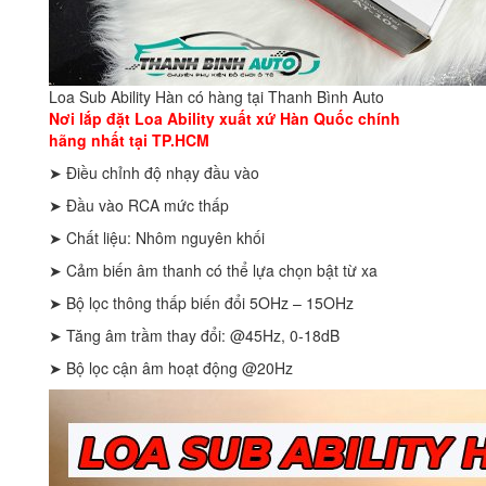
Loa Sub Ability Hàn có hàng tại Thanh Bình Auto
Nơi lắp đặt Loa Ability xuất xứ Hàn Quốc chính
hãng nhất tại TP.HCM
➤ Điều chỉnh độ nhạy đầu vào
➤ Đầu vào RCA mức thấp
➤ Chất liệu: Nhôm nguyên khối
➤ Cảm biến âm thanh có thể lựa chọn bật từ xa
➤ Bộ lọc thông thấp biến đổi 5OHz – 15OHz
➤ Tăng âm trầm thay đổi: @45Hz, 0-18dB
➤ Bộ lọc cận âm hoạt động @20Hz