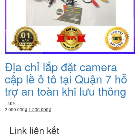
Địa chỉ lắp đặt camera
cập lề ô tô tại Quận 7 hỗ
trợ an toàn khi lưu thông
- 40%
Giá
Giá
2.000.000
₫
1.200.000
₫
gốc
hiện
là:
tại
Link liên kết
2.000.000₫.
là:
1.200.000₫.