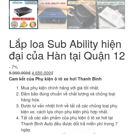
Lắp loa Sub Ability hiện
đại của Hàn tại Quận 12
- 7%
Giá
Giá
5.000.000
₫
4.650.000
₫
gốc
hiện
Cam kết của Phụ kiện ô tô xe hơi Thanh Bình
là:
tại
Mua phụ kiện chính hãng với giá tốt nhất.
5.000.000₫.
là:
Đảm bảo đúng chuẩn về chất lượng và chủng loại
4.650.000₫.
hàng hóa.
Được tư vấn nhiệt tình về tất cả các chủng loại phụ
kiện xe, cách lựa chọn phụ kiện phù hợp nhất.
Tất cả các sản phẩm của phụ kiện ô tô xe hơi tại
Thanh Bình Auto đều được đổi trả miễn phí trong 7
ngày.