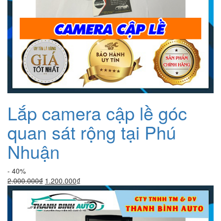
Lắp camera cập lề góc
quan sát rộng tại Phú
Nhuận
- 40%
Giá
Giá
2.000.000
₫
1.200.000
₫
gốc
hiện
là:
tại
2.000.000₫.
là:
1.200.000₫.