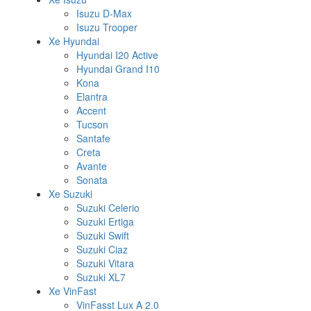
Isuzu D-Max
Isuzu Trooper
Xe Hyundai
Hyundai I20 Active
Hyundai Grand I10
Kona
Elantra
Accent
Tucson
Santafe
Creta
Avante
Sonata
Xe Suzuki
Suzuki Celerio
Suzuki Ertiga
Suzuki Swift
Suzuki Ciaz
Suzuki Vitara
Suzuki XL7
Xe VinFast
VinFasst Lux A 2.0