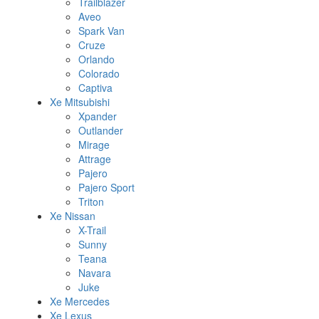
Trailblazer
Aveo
Spark Van
Cruze
Orlando
Colorado
Captiva
Xe Mitsubishi
Xpander
Outlander
Mirage
Attrage
Pajero
Pajero Sport
Triton
Xe Nissan
X-Trail
Sunny
Teana
Navara
Juke
Xe Mercedes
Xe Lexus