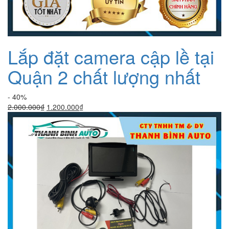
Lắp đặt camera cập lề tại
Quận 2 chất lượng nhất
- 40%
Giá
Giá
2.000.000
₫
1.200.000
₫
gốc
hiện
là:
tại
2.000.000₫.
là:
1.200.000₫.