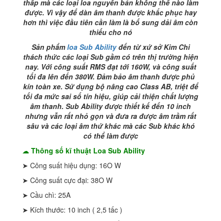
thấp mà các loại loa nguyên bản không thể nào làm
được. Vì vậy để dàn âm thanh được khắc phục hay
hơn thì việc đầu tiên cần làm là bổ sung dải âm còn
thiếu cho nó
Sản phẩm
loa Sub Ability
đến từ xứ sở Kim Chi
thách thức các loại Sub gầm có trên thị trường hiện
nay. Với công suất RMS đạt tới 160W, và công suất
tối đa lên đến 380W. Đảm bảo âm thanh được phủ
kín toàn xe. Sử dụng bộ nâng cao Class AB, triệt để
tối đa mức sai số tín hiệu, giúp cải thiện chất lượng
âm thanh. Sub Ability được thiết kế đến 10 inch
nhưng vẫn rất nhỏ gọn và đưa ra được âm trầm rất
sâu và các loại âm thứ khác mà các Sub khác khó
có thể làm được
☁
Thông số kĩ thuật Loa Sub Ability
➤ Công suất hiệu dụng: 16O W
➤ Công suất cực đại: 38O W
➤ Cầu chì: 25A
➤ Kích thước: 10 inch ( 2,5 tấc )