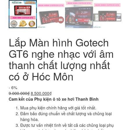
Lắp Màn hình Gotech
GT6 nghe nhạc với âm
thanh chất lượng nhất
có ở Hóc Môn
- 6%
Giá
Giá
9.000.000
₫
8.500.000
₫
gốc
hiện
Cam kết của Phụ kiện ô tô xe hơi Thanh Bình
là:
tại
Mua phụ kiện chính hãng với giá tốt nhất.
9.000.000₫.
là:
Đảm bảo đúng chuẩn về chất lượng và chủng loại
8.500.000₫.
hàng hóa.
Được tư vấn nhiệt tình về tất cả các chủng loại phụ