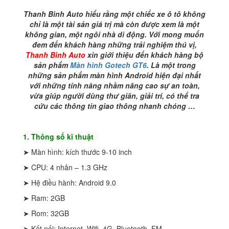
Môn
số
Thanh Bình Auto hiểu rằng một chiếc xe ô tô không
lượng
chỉ là một tài sản giá trị mà còn được xem là một
không gian, một ngôi nhà di động. Với mong muốn
đem đến khách hàng những trải nghiệm thú vị,
Thanh Bình Auto
xin giới thiệu đến khách hàng bộ
sản phẩm
Màn hình Gotech GT6
. Là một trong
những sản phẩm màn hình Android hiện đại nhất
với những tính năng nhằm nâng cao sự an toàn,
vừa giúp người dùng thư giãn, giải trí, có thể tra
cứu các thông tin giao thông nhanh chóng …
1. Thông số kĩ thuật
➤ Màn hình: kích thước 9-10 inch
➤ CPU: 4 nhân – 1.3 GHz
➤ Hệ điều hành: Android 9.0
➤ Ram: 2GB
➤ Rom: 32GB
➤ Kết nối: Internet, Wifi, 4G, Bluetooth, FM