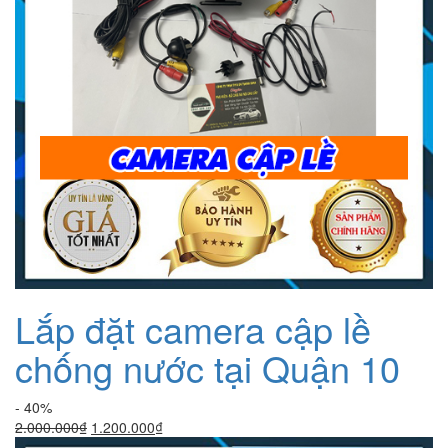
Lắp đặt camera cập lề
chống nước tại Quận 10
- 40%
Giá
Giá
2.000.000
₫
1.200.000
₫
gốc
hiện