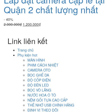
Quận 2 chất lượng nhất
- 40%
Giá
Giá
2.000.000
₫
1.200.000
₫
gốc
hiện
là:
tại
Link liên kết
2.000.000₫.
là:
1.200.000₫.
Trang chủ
Phụ kiện hot
MÀN HÌNH
PHIM CÁCH NHIỆT
CAMERA OTO
BỌC GHẾ DA
ĐỘ CỐP ĐIỆN
ĐỘ ĐÈN LED
BỌC VÔ LĂNG
NƯỚC HOA Ô TÔ
NỆM GỐI TỰA CAO CẤP
THẺ NHỚ USB CHÍNH HÃNG
ĐỊNH VỊ THEO DÕI