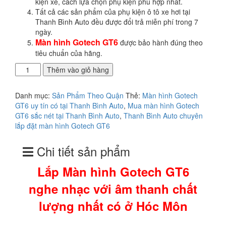
kiện xe, cách lựa chọn phụ kiện phù hợp nhất.
Tất cả các sản phẩm của phụ kiện ô tô xe hơi tại
Thanh Bình Auto đều được đổi trả miễn phí trong 7
ngày.
Màn hình Gotech GT6
được bảo hành đúng theo
tiêu chuẩn của hãng.
Lắp
Thêm vào giỏ hàng
Màn
hình
Danh mục:
Sản Phẩm Theo Quận
Thẻ:
Màn hình Gotech
Gotech
GT6 uy tín có tại Thanh Bình Auto
,
Mua màn hình Gotech
GT6
GT6 sắc nét tại Thanh Bình Auto
,
Thanh Bình Auto chuyên
nghe
lắp đặt màn hình Gotech GT6
nhạc
với
Chi tiết sản phẩm
âm
thanh
Lắp Màn hình Gotech GT6
chất
lượng
nghe nhạc với âm thanh chất
nhất
có
lượng nhất có ở Hóc Môn
ở
Hóc