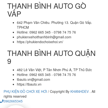
THANH BÌNH AUTO GÒ
VẤP
642 Phạm Văn Chiêu. Phường 13. Quận Gò Vấp.
TPHCM
Hotline: 0962 665 345 - 0798 74 75 76
phukienxehoithanhbinh@gmail.com
https://phukiendochoixehoi.vn/
THANH BÌNH AUTO QUẬN
9
482 Lê Văn Việt, P Tân Nhơn Phú A, TP Thủ Đức
Hotline: 0962 665 345 - 0798 74 75 76
tbauto.vn@gmail.com
https://tbauto.vn
PHỤ KIỆN ĐỒ CHƠI XE HƠI
/
Copyright By
KHANHDEV
. All
rights reserved
0962665345