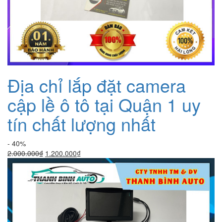
Địa chỉ lắp đặt camera
cập lề ô tô tại Quận 1 uy
tín chất lượng nhất
- 40%
Giá
Giá
2.000.000
₫
1.200.000
₫
gốc
hiện
là:
tại
2.000.000₫.
là:
1.200.000₫.