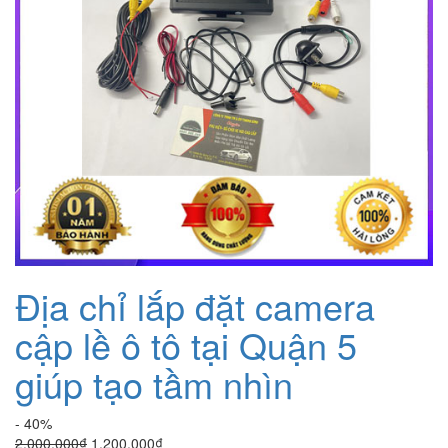
Địa chỉ lắp đặt camera
cập lề ô tô tại Quận 5
giúp tạo tầm nhìn
- 40%
Giá
Giá
2.000.000
₫
1.200.000
₫