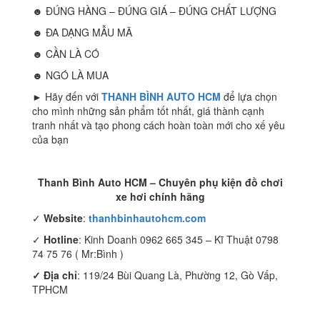
☻ ĐÚNG HÀNG – ĐÚNG GIÁ – ĐÚNG CHẤT LƯỢNG
☻ ĐA DẠNG MẪU MÃ
☻ CẦN LÀ CÓ
☻ NGÓ LÀ MUA
► Hãy đến với
THANH BÌNH AUTO HCM
để lựa chọn
cho mình những sản phẩm tốt nhất, giá thành cạnh
tranh nhất và tạo phong cách hoàn toàn mới cho xế yêu
của bạn
Thanh Bình Auto HCM – Chuyên phụ kiện đồ chơi
xe hơi chính hãng
✓
Website
:
thanhbinhautohcm.com
✓
Hotline
: Kinh Doanh 0962 665 345 – Kĩ Thuật 0798
74 75 76 ( Mr:Bình )
✓ Địa chỉ
: 119/24 Bùi Quang Là, Phường 12, Gò Vấp,
TPHCM