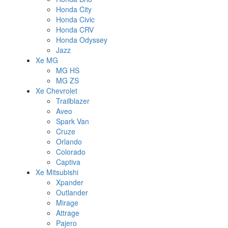
Honda City
Honda Civic
Honda CRV
Honda Odyssey
Jazz
Xe MG
MG HS
MG ZS
Xe Chevrolet
Trailblazer
Aveo
Spark Van
Cruze
Orlando
Colorado
Captiva
Xe Mitsubishi
Xpander
Outlander
Mirage
Attrage
Pajero