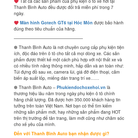
Tất cả các sản phẩm của phụ kiện ô tô xe hơi tại
Thanh Bình Auto đều được đổi trả miễn phí trong 7
ngày.
Màn hình Gotech GT6 tại Hóc Môn
được bảo hành
đúng theo tiêu chuẩn của hãng.
————————————————
❆ Thanh Bình Auto là nơi chuyên cung cấp phụ kiện tiện
ích, độc đáo trên ô tô cho tất cả mọi dòng xe. Các sản
phẩm được thiết kế một cách phù hợp với nội thất xe và
có nhiều tính năng thông minh, hấp dẫn và an toàn như:
Túi đựng đồ sau xe, camera lùi, giá đỡ điện thoại, cảm
biến áp suất lốp, miếng dán trang trí xe……
❆ Thanh Bình Auto –
Phukiendochoxehoi.vn
là
thương hiệu lâu năm trong ngày phụ kiện ô tô chính
hãng chất lượng. Đã được hơn 350.000 khách hàng tin
tưởng trên toàn Việt Nam. Nơi bạn có thể tìm kiếm
những sản phẩm mới, hay những sản phẩm đang HOT
trên thị trường để tân trang, làm mới cũng như chăm sóc
cho xế yêu của mình.
Đến với Thanh Bình Auto bạn nhận được gì?