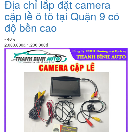
Địa chỉ lắp đặt camera
cập lề ô tô tại Quận 9 có
độ bền cao
- 40%
Giá
Giá
2.000.000
₫
1.200.000
₫
gốc
hiện
là:
tại
2.000.000₫.
là:
1.200.000₫.