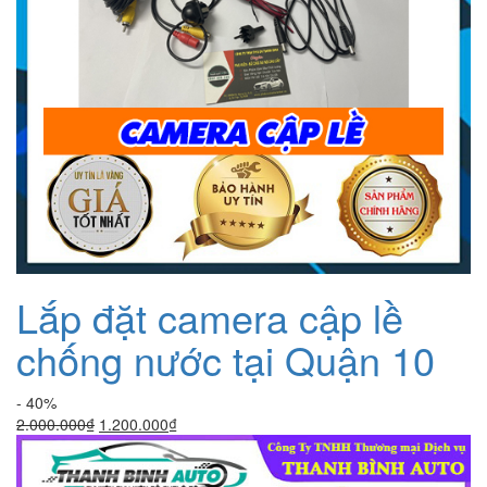
Lắp đặt camera cập lề
chống nước tại Quận 10
- 40%
Giá
Giá
2.000.000
₫
1.200.000
₫
gốc
hiện
là:
tại