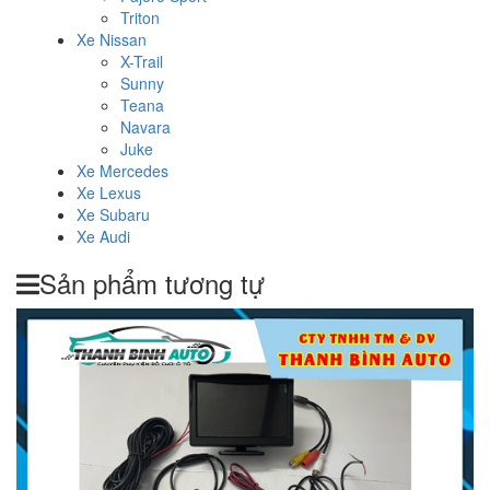
Triton
Xe Nissan
X-Trail
Sunny
Teana
Navara
Juke
Xe Mercedes
Xe Lexus
Xe Subaru
Xe Audi
Sản phẩm tương tự