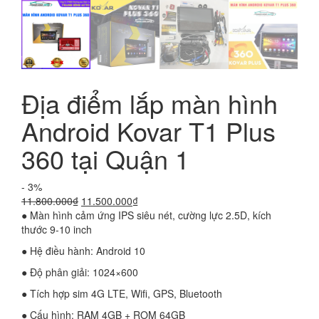
Địa điểm lắp màn hình
Android Kovar T1 Plus
360 tại Quận 1
- 3%
Giá
Giá
11.800.000
₫
11.500.000
₫
gốc
hiện
● Màn hình cảm ứng IPS siêu nét, cường lực 2.5D, kích
là:
tại
thước 9-10 inch
11.800.000₫.
là:
● Hệ điều hành: Android 10
11.500.000₫.
● Độ phân giải: 1024×600
● Tích hợp sim 4G LTE, Wifi, GPS, Bluetooth
● Cấu hình: RAM 4GB + ROM 64GB