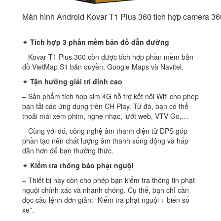
Màn hình Android Kovar T1 Plus 360 tích hợp camera 36
✦
Tích hợp 3 phần mềm bản đồ dẫn đường
– Kovar T1 Plus 360 còn được tích hợp phần mềm bản
đồ VietMap S1 bản quyền, Google Maps và Navitel.
✦
Tận hưởng giải trí đỉnh cao
– Sản phẩm tích hợp sim 4G hỗ trợ kết nối Wifi cho phép
bạn tải các ứng dụng trên CH Play. Từ đó, bạn có thể
thoải mái xem phim, nghe nhạc, lướt web, VTV Go,…
– Cùng với đó, công nghệ âm thanh điện tử DPS góp
phần tạo nên chất lượng âm thanh sống động và hấp
dẫn hơn để bạn thưởng thức.
✦
Kiểm tra thông báo phạt nguội
– Thiết bị này còn cho phép bạn kiểm tra thông tin phạt
nguội chính xác và nhanh chóng. Cụ thể, bạn chỉ cần
đọc câu lệnh đơn giản: “Kiểm tra phạt nguội + biển số
xe”.