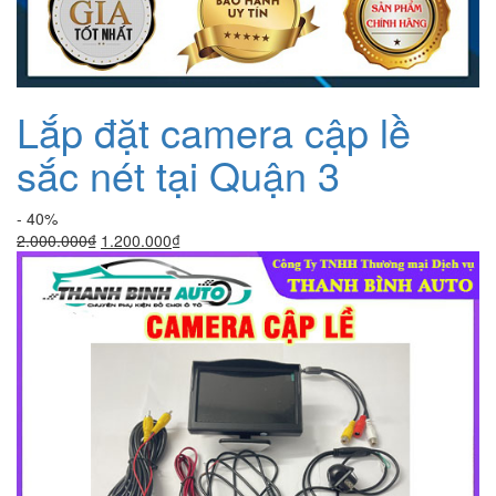
Lắp đặt camera cập lề
sắc nét tại Quận 3
- 40%
Giá
Giá
2.000.000
₫
1.200.000
₫
gốc
hiện
là:
tại
2.000.000₫.
là:
1.200.000₫.