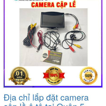
2.000.000₫.
là:
1.200.000₫.
Địa chỉ lắp đặt camera