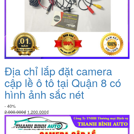
Địa chỉ lắp đặt camera
cập lề ô tô tại Quận 8 có
hình ảnh sắc nét
- 40%
Giá
Giá
2.000.000
₫
1.200.000
₫
gốc
hiện
là:
tại
2.000.000₫.
là: