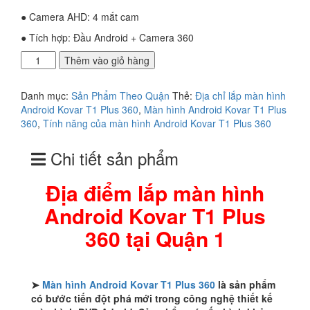
● Camera AHD: 4 mắt cam
● Tích hợp: Đầu Android + Camera 360
Địa
Thêm vào giỏ hàng
điểm
lắp
Danh mục:
Sản Phẩm Theo Quận
Thẻ:
Địa chỉ lắp màn hình
màn
Android Kovar T1 Plus 360
,
Màn hình Android Kovar T1 Plus
hình
360
,
Tính năng của màn hình Android Kovar T1 Plus 360
Android
Kovar
Chi tiết sản phẩm
T1
Plus
360
Địa điểm lắp màn hình
tại
Android Kovar T1 Plus
Quận
1
360 tại Quận 1
số
lượng
➤
Màn hình Android Kovar T1 Plus 360
là sản phẩm
có bước tiến đột phá mới trong công nghệ thiết kế