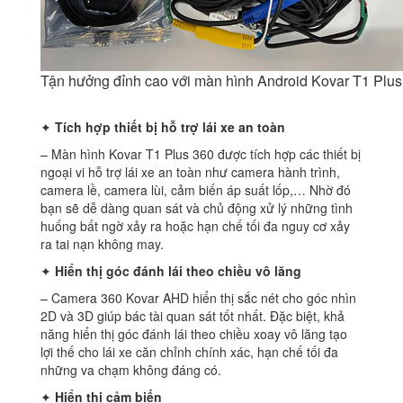
Tận hưởng đỉnh cao với màn hình Android Kovar T1 Plus
✦
Tích hợp thiết bị hỗ trợ lái xe an toàn
– Màn hình Kovar T1 Plus 360 được tích hợp các thiết bị
ngoại vi hỗ trợ lái xe an toàn như camera hành trình,
camera lề, camera lùi, cảm biến áp suất lốp,… Nhờ đó
bạn sẽ dễ dàng quan sát và chủ động xử lý những tình
huống bất ngờ xảy ra hoặc hạn chế tối đa nguy cơ xảy
ra tai nạn không may.
✦
Hiển thị góc đánh lái theo chiều vô lăng
– Camera 360 Kovar AHD hiển thị sắc nét cho góc nhìn
2D và 3D giúp bác tài quan sát tốt nhất. Đặc biệt, khả
năng hiển thị góc đánh lái theo chiều xoay vô lăng tạo
lợi thế cho lái xe căn chỉnh chính xác, hạn chế tối đa
những va chạm không đáng có.
✦
Hiển thị cảm biến