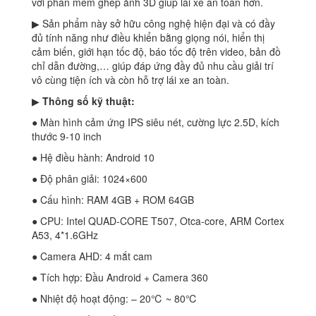
với phần mềm ghép ảnh 3D giúp lái xe an toàn hơn.
▶ Sản phẩm này sở hữu công nghệ hiện đại và có đầy
đủ tính năng như điều khiển bằng giọng nói, hiển thị
cảm biến, giới hạn tốc độ, báo tốc độ trên video, bản đồ
chỉ dẫn đường,… giúp đáp ứng đầy đủ nhu cầu giải trí
vô cùng tiện ích và còn hỗ trợ lái xe an toàn.
▶
Thông số kỹ thuật:
● Màn hình cảm ứng IPS siêu nét, cường lực 2.5D, kích
thước 9-10 inch
● Hệ điều hành: Android 10
● Độ phân giải: 1024×600
● Cấu hình: RAM 4GB + ROM 64GB
● CPU: Intel QUAD-CORE T507, Otca-core, ARM Cortex
A53, 4*1.6GHz
● Camera AHD: 4 mắt cam
● Tích hợp: Đầu Android + Camera 360
● Nhiệt độ hoạt động: – 20℃ ~ 80℃