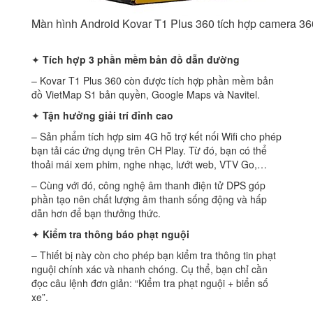
Màn hình Android Kovar T1 Plus 360 tích hợp camera 36
✦
Tích hợp 3 phần mềm bản đồ dẫn đường
– Kovar T1 Plus 360 còn được tích hợp phần mềm bản
đồ VietMap S1 bản quyền, Google Maps và Navitel.
✦
Tận hưởng giải trí đỉnh cao
– Sản phẩm tích hợp sim 4G hỗ trợ kết nối Wifi cho phép
bạn tải các ứng dụng trên CH Play. Từ đó, bạn có thể
thoải mái xem phim, nghe nhạc, lướt web, VTV Go,…
– Cùng với đó, công nghệ âm thanh điện tử DPS góp
phần tạo nên chất lượng âm thanh sống động và hấp
dẫn hơn để bạn thưởng thức.
✦
Kiểm tra thông báo phạt nguội
– Thiết bị này còn cho phép bạn kiểm tra thông tin phạt
nguội chính xác và nhanh chóng. Cụ thể, bạn chỉ cần
đọc câu lệnh đơn giản: “Kiểm tra phạt nguội + biển số
xe”.