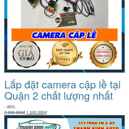
Lắp đặt camera cập lề tại
Quận 2 chất lượng nhất
- 40%
Giá
Giá
2.000.000
₫
1.200.000
₫
gốc
hiện
là:
tại