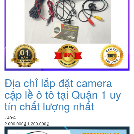
Địa chỉ lắp đặt camera
cập lề ô tô tại Quận 1 uy
tín chất lượng nhất
- 40%
Giá
Giá
2.000.000
₫
1.200.000
₫
gốc
hiện