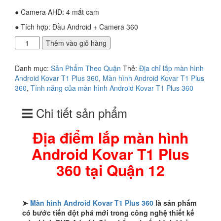
● Camera AHD: 4 mắt cam
● Tích hợp: Đầu Android + Camera 360
Địa
Thêm vào giỏ hàng
điểm
lắp
Danh mục:
Sản Phẩm Theo Quận
Thẻ:
Địa chỉ lắp màn hình
màn
Android Kovar T1 Plus 360
,
Màn hình Android Kovar T1 Plus
hình
360
,
Tính năng của màn hình Android Kovar T1 Plus 360
Android
Kovar
Chi tiết sản phẩm
T1
Plus
360
Địa điểm lắp màn hình
tại
Android Kovar T1 Plus
Quận
12
360 tại Quận 12
số
lượng
➤
Màn hình Android Kovar T1 Plus 360
là sản phẩm
có bước tiến đột phá mới trong công nghệ thiết kế