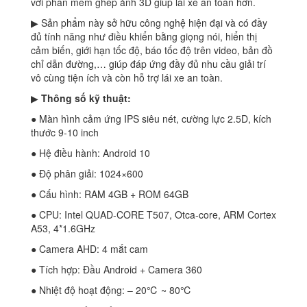
với phần mềm ghép ảnh 3D giúp lái xe an toàn hơn.
▶ Sản phẩm này sở hữu công nghệ hiện đại và có đầy
đủ tính năng như điều khiển bằng giọng nói, hiển thị
cảm biến, giới hạn tốc độ, báo tốc độ trên video, bản đồ
chỉ dẫn đường,… giúp đáp ứng đầy đủ nhu cầu giải trí
vô cùng tiện ích và còn hỗ trợ lái xe an toàn.
▶
Thông số kỹ thuật:
● Màn hình cảm ứng IPS siêu nét, cường lực 2.5D, kích
thước 9-10 inch
● Hệ điều hành: Android 10
● Độ phân giải: 1024×600
● Cấu hình: RAM 4GB + ROM 64GB
● CPU: Intel QUAD-CORE T507, Otca-core, ARM Cortex
A53, 4*1.6GHz
● Camera AHD: 4 mắt cam
● Tích hợp: Đầu Android + Camera 360
● Nhiệt độ hoạt động: – 20℃ ~ 80℃