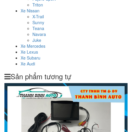
Triton
Xe Nissan
X-Trail
Sunny
Teana
Navara
Juke
Xe Mercedes
Xe Lexus
Xe Subaru
Xe Audi
Sản phẩm tương tự