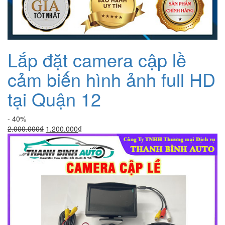
Lắp đặt camera cập lề
cảm biến hình ảnh full HD
tại Quận 12
- 40%
Giá
Giá
2.000.000
₫
1.200.000
₫
gốc
hiện
là:
tại
2.000.000₫.
là:
1.200.000₫.