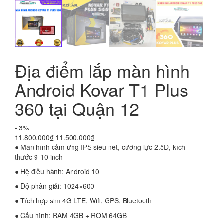
Địa điểm lắp màn hình
Android Kovar T1 Plus
360 tại Quận 12
- 3%
Giá
Giá
11.800.000
₫
11.500.000
₫
gốc
hiện
● Màn hình cảm ứng IPS siêu nét, cường lực 2.5D, kích
là:
tại
thước 9-10 inch
11.800.000₫.
là:
● Hệ điều hành: Android 10
11.500.000₫.
● Độ phân giải: 1024×600
● Tích hợp sim 4G LTE, Wifi, GPS, Bluetooth
● Cấu hình: RAM 4GB + ROM 64GB