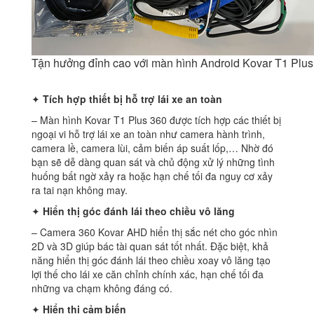
Tận hưởng đỉnh cao với màn hình Android Kovar T1 Plus
✦
Tích hợp thiết bị hỗ trợ lái xe an toàn
– Màn hình Kovar T1 Plus 360 được tích hợp các thiết bị
ngoại vi hỗ trợ lái xe an toàn như camera hành trình,
camera lề, camera lùi, cảm biến áp suất lốp,… Nhờ đó
bạn sẽ dễ dàng quan sát và chủ động xử lý những tình
huống bất ngờ xảy ra hoặc hạn chế tối đa nguy cơ xảy
ra tai nạn không may.
✦
Hiển thị góc đánh lái theo chiều vô lăng
– Camera 360 Kovar AHD hiển thị sắc nét cho góc nhìn
2D và 3D giúp bác tài quan sát tốt nhất. Đặc biệt, khả
năng hiển thị góc đánh lái theo chiều xoay vô lăng tạo
lợi thế cho lái xe căn chỉnh chính xác, hạn chế tối đa
những va chạm không đáng có.
✦
Hiển thị cảm biến