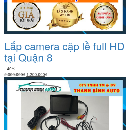
Lắp camera cập lề full HD
tại Quận 8
- 40%
Giá
Giá
2.000.000
₫
1.200.000
₫
gốc
hiện
là:
tại
2.000.000₫.
là:
1.200.000₫.