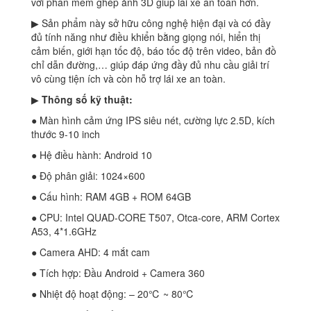
với phần mềm ghép ảnh 3D giúp lái xe an toàn hơn.
▶ Sản phẩm này sở hữu công nghệ hiện đại và có đầy
đủ tính năng như điều khiển bằng giọng nói, hiển thị
cảm biến, giới hạn tốc độ, báo tốc độ trên video, bản đồ
chỉ dẫn đường,… giúp đáp ứng đầy đủ nhu cầu giải trí
vô cùng tiện ích và còn hỗ trợ lái xe an toàn.
▶
Thông số kỹ thuật:
● Màn hình cảm ứng IPS siêu nét, cường lực 2.5D, kích
thước 9-10 inch
● Hệ điều hành: Android 10
● Độ phân giải: 1024×600
● Cấu hình: RAM 4GB + ROM 64GB
● CPU: Intel QUAD-CORE T507, Otca-core, ARM Cortex
A53, 4*1.6GHz
● Camera AHD: 4 mắt cam
● Tích hợp: Đầu Android + Camera 360
● Nhiệt độ hoạt động: – 20℃ ~ 80℃