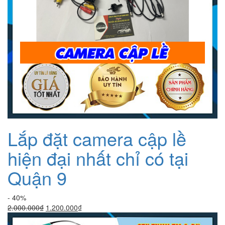
Lắp đặt camera cập lề
hiện đại nhất chỉ có tại
Quận 9
- 40%
Giá
Giá
2.000.000
₫
1.200.000
₫
gốc
hiện