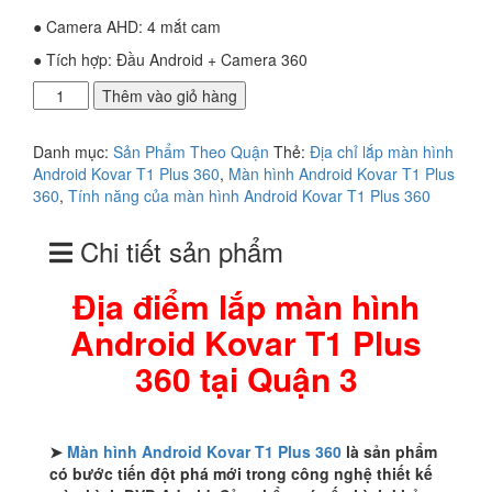
● Camera AHD: 4 mắt cam
● Tích hợp: Đầu Android + Camera 360
Địa
Thêm vào giỏ hàng
điểm
lắp
Danh mục:
Sản Phẩm Theo Quận
Thẻ:
Địa chỉ lắp màn hình
màn
Android Kovar T1 Plus 360
,
Màn hình Android Kovar T1 Plus
hình
360
,
Tính năng của màn hình Android Kovar T1 Plus 360
Android
Kovar
Chi tiết sản phẩm
T1
Plus
360
Địa điểm lắp màn hình
tại
Android Kovar T1 Plus
Quận
3
360 tại Quận 3
số
lượng
➤
Màn hình Android Kovar T1 Plus 360
là sản phẩm
có bước tiến đột phá mới trong công nghệ thiết kế