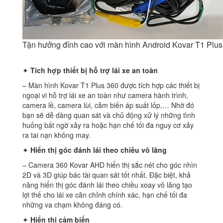
Tận hưởng đỉnh cao với màn hình Android Kovar T1 Plus
✦
Tích hợp thiết bị hỗ trợ lái xe an toàn
– Màn hình Kovar T1 Plus 360 được tích hợp các thiết bị
ngoại vi hỗ trợ lái xe an toàn như camera hành trình,
camera lề, camera lùi, cảm biến áp suất lốp,… Nhờ đó
bạn sẽ dễ dàng quan sát và chủ động xử lý những tình
huống bất ngờ xảy ra hoặc hạn chế tối đa nguy cơ xảy
ra tai nạn không may.
✦
Hiển thị góc đánh lái theo chiều vô lăng
– Camera 360 Kovar AHD hiển thị sắc nét cho góc nhìn
2D và 3D giúp bác tài quan sát tốt nhất. Đặc biệt, khả
năng hiển thị góc đánh lái theo chiều xoay vô lăng tạo
lợi thế cho lái xe căn chỉnh chính xác, hạn chế tối đa
những va chạm không đáng có.
✦
Hiển thị cảm biến