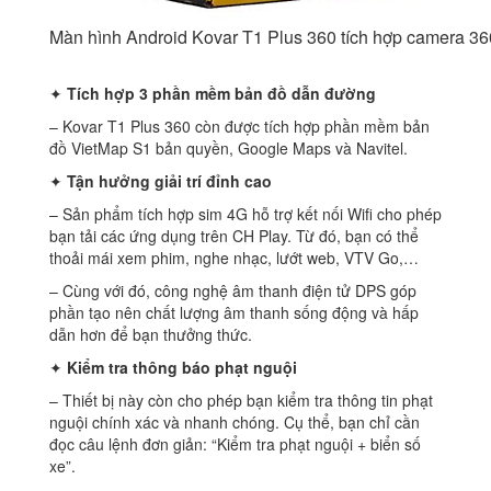
Màn hình Android Kovar T1 Plus 360 tích hợp camera 36
✦
Tích hợp 3 phần mềm bản đồ dẫn đường
– Kovar T1 Plus 360 còn được tích hợp phần mềm bản
đồ VietMap S1 bản quyền, Google Maps và Navitel.
✦
Tận hưởng giải trí đỉnh cao
– Sản phẩm tích hợp sim 4G hỗ trợ kết nối Wifi cho phép
bạn tải các ứng dụng trên CH Play. Từ đó, bạn có thể
thoải mái xem phim, nghe nhạc, lướt web, VTV Go,…
– Cùng với đó, công nghệ âm thanh điện tử DPS góp
phần tạo nên chất lượng âm thanh sống động và hấp
dẫn hơn để bạn thưởng thức.
✦
Kiểm tra thông báo phạt nguội
– Thiết bị này còn cho phép bạn kiểm tra thông tin phạt
nguội chính xác và nhanh chóng. Cụ thể, bạn chỉ cần
đọc câu lệnh đơn giản: “Kiểm tra phạt nguội + biển số
xe”.