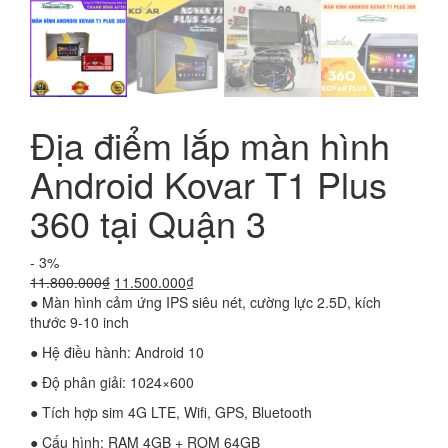
Địa điểm lắp màn hình
Android Kovar T1 Plus
360 tại Quận 3
- 3%
Giá
Giá
11.800.000
₫
11.500.000
₫
gốc
hiện
● Màn hình cảm ứng IPS siêu nét, cường lực 2.5D, kích
là:
tại
thước 9-10 inch
11.800.000₫.
là:
● Hệ điều hành: Android 10
11.500.000₫.
● Độ phân giải: 1024×600
● Tích hợp sim 4G LTE, Wifi, GPS, Bluetooth
● Cấu hình: RAM 4GB + ROM 64GB