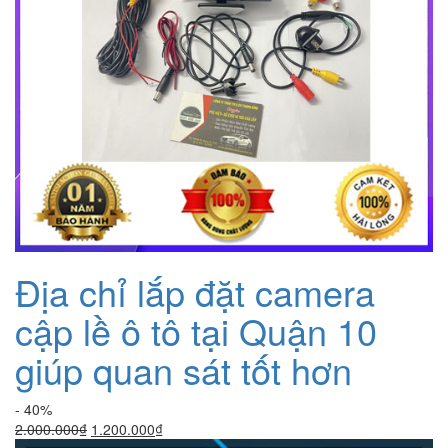
Địa chỉ lắp đặt camera
cập lề ô tô tại Quận 10
giúp quan sát tốt hơn
- 40%
Giá
Giá
2.000.000
₫
1.200.000
₫