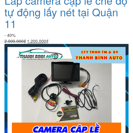
Lắp camera cập lề chế độ
tự động lấy nét tại Quận
11
- 40%
Giá
Giá
2.000.000
₫
1.200.000
₫
gốc
hiện
là:
tại
2.000.000₫.
là:
1.200.000₫.