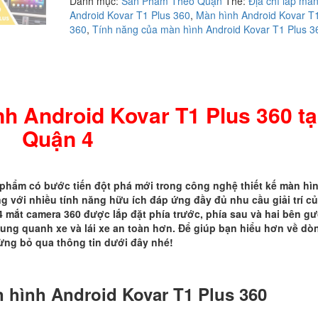
Danh mục:
Sản Phẩm Theo Quận
Thẻ:
Địa chỉ lắp mà
màn
Android Kovar T1 Plus 360
,
Màn hình Android Kovar T1
hình
360
,
Tính năng của màn hình Android Kovar T1 Plus 3
Android
Kovar
T1
Plus
360
tại
nh Android Kovar T1 Plus 360 tạ
Quận
Quận 4
4
số
lượng
 phẩm có bước tiến đột phá mới trong công nghệ thiết kế màn hì
 với nhiều tính năng hữu ích đáp ứng đầy đủ nhu cầu giải trí c
4 mắt camera 360 được lắp đặt phía trước, phía sau và hai bên g
xung quanh xe và lái xe an toàn hơn. Để giúp bạn hiểu hơn về dò
ừng bỏ qua thông tin dưới đây nhé!
 hình Android Kovar T1 Plus 360