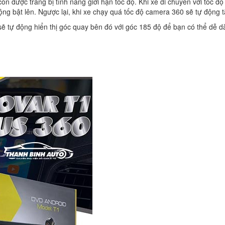
n được trang bị tính năng giới hạn tốc độ. Khi xe di chuyển với tốc độ
g bật lên. Ngược lại, khi xe chạy quá tốc độ camera 360 sẽ tự động tắ
 sẽ tự động hiển thị góc quay bên đó với góc 185 độ để bạn có thể dễ 