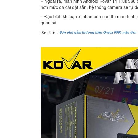
– Ngoài ra, màn hình Android Kovar T1 Plus 360 cò
hơn mức đã cài đặt sẵn, hệ thống camera sẽ tự độn
– Đặc biệt, khi bạn xi nhan bên nào thì màn hình
quan sát.
|Xem thêm:
Sơn phủ gầm thương hiệu Onzca P991 màu đen