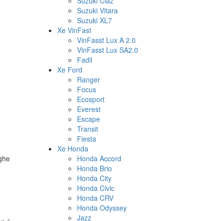
Suzuki Ciaz
Suzuki Vitara
Suzuki XL7
Xe VinFast
VinFasst Lux A 2.0
VinFasst Lux SA2.0
Fadil
Xe Ford
Ranger
Focus
Ecosport
Everest
Escape
Transit
Fiesta
Xe Honda
nghe
Honda Accord
Honda Brio
Honda City
Honda Civic
Honda CRV
Honda Odyssey
Jazz