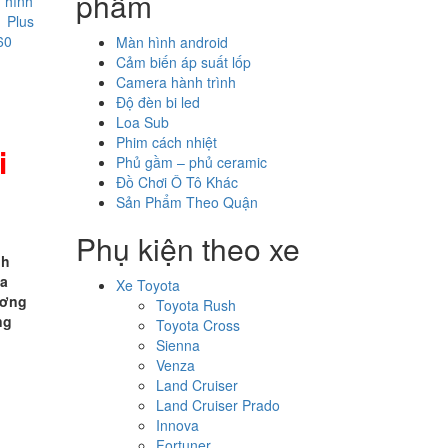
phẩm
n hình
 Plus
60
Màn hình android
Cảm biến áp suất lốp
Camera hành trình
Độ đèn bi led
Loa Sub
Phim cách nhiệt
i
Phủ gầm – phủ ceramic
Đồ Chơi Ô Tô Khác
Sản Phẩm Theo Quận
Phụ kiện theo xe
nh
ủa
Xe Toyota
ương
Toyota Rush
ng
Toyota Cross
Sienna
Venza
Land Cruiser
Land Cruiser Prado
Innova
Fortuner