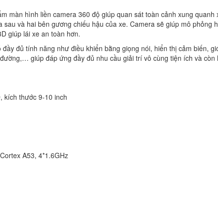
ẩm màn hình liền camera 360 độ giúp quan sát toàn cảnh xung quanh 
ía sau và hai bên gương chiếu hậu của xe. Camera sẽ giúp mô phỏng h
 giúp lái xe an toàn hơn.
ầy đủ tính năng như điều khiển bằng giọng nói, hiển thị cảm biến, gi
 đường,… giúp đáp ứng đầy đủ nhu cầu giải trí vô cùng tiện ích và còn
 kích thước 9-10 inch
Cortex A53, 4*1.6GHz