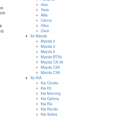
Vios
xe.
Yaris
ình
Altis
Camry
Hilux
ới
Zace
 hỗ
Xe Mazda
Mazda 2
Mazda 3
Mazda 6
Mazda BT50
Mazda CX-30
Mazda CX5
Mazda CX9
Xe KIA
Kia Cerato
Kia K3
Kia Morning
Kia Optima
Kia Rio
Kia Rondo
Kia Seltos