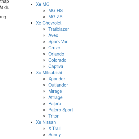
 thấp
Xe MG
t đi.
MG HS
dàng
MG ZS
Xe Chevrolet
Trailblazer
Aveo
Spark Van
Cruze
Orlando
Colorado
Captiva
Xe Mitsubishi
Xpander
Outlander
Mirage
Attrage
Pajero
Pajero Sport
Triton
Xe Nissan
X-Trail
Sunny