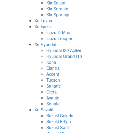
Kia Soluto
Kia Sorento
Kia Sportage
Xe Lexus
Xe Isuzu
Isuzu D-Max
Isuzu Trooper
Xe Hyundai
Hyundai I20 Active
Hyundai Grand I10
Kona
Elantra
Accent
Tucson
Santafe
Creta
Avante
Sonata
Xe Suzuki
Suzuki Celerio
Suzuki Ertiga
Suzuki Swift