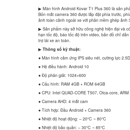
▶ Màn hình Android Kovar T1 Plus 360 là sản ph
Bốn mắt camera 360 được lắp đặt phía trước, ph
ảnh toàn cảnh ngoài xe với phần mềm ghép ảnh 3D
▶ Sản phẩm này sở hữu công nghệ hiện đại và có đ
hạn tốc độ, báo tốc độ trên video, bản đồ chỉ dẫn
trợ lái xe an toàn.
▶
Thông số kỹ thuật:
● Màn hình cảm ứng IPS siêu nét, cường lực 2.5D,
● Hệ điều hành: Android 10
● Độ phân giải: 1024×600
● Cấu hình: RAM 4GB + ROM 64GB
● CPU: Intel QUAD-CORE T507, Otca-core, ARM 
● Camera AHD: 4 mắt cam
● Tích hợp: Đầu Android + Camera 360
● Nhiệt độ hoạt động: – 20℃ ~ 80℃
● Nhiệt độ bảo quản: – 30℃ ~ 85℃