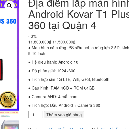
Địa điểm lắp màn hìn
Android Kovar T1 Plu
360 tại Quận 4
- 3%
Giá
Giá
11.800.000
₫
11.500.000
₫
gốc
hiện
● Màn hình cảm ứng IPS siêu nét, cường lực 2.5D, kíc
là:
tại
9-10 inch
11.800.000₫.
là:
● Hệ điều hành: Android 10
11.500.000₫.
● Độ phân giải: 1024×600
● Tích hợp sim 4G LTE, Wifi, GPS, Bluetooth
● Cấu hình: RAM 4GB + ROM 64GB
● Camera AHD: 4 mắt cam
● Tích hợp: Đầu Android + Camera 360
Địa
Thêm vào giỏ hàng
điểm
lắp