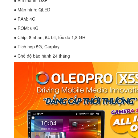
● Âm thanh: DSP
● Màn hình: QLED
● RAM: 4G
● ROM: 64G
● Chip: 8 nhân, 64 bit, tốc độ 1,8 GH
● Tích hợp 5G, Carplay
● Chế độ bảo hành 24 tháng