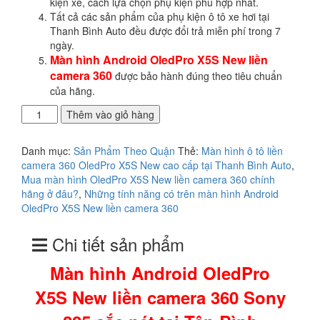
kiện xe, cách lựa chọn phụ kiện phù hợp nhất.
Tất cả các sản phẩm của phụ kiện ô tô xe hơi tại
Thanh Bình Auto đều được đổi trả miễn phí trong 7
ngày.
Màn hình Android OledPro X5S New liền
camera 360
được bảo hành đúng theo tiêu chuẩn
của hãng.
Màn
Thêm vào giỏ hàng
hình
Android
Danh mục:
Sản Phẩm Theo Quận
Thẻ:
Màn hình ô tô liền
OledPro
camera 360 OledPro X5S New cao cấp tại Thanh Bình Auto
,
X5S
Mua màn hình OledPro X5S New liền camera 360 chính
New
hãng ở đâu?
,
Những tính năng có trên màn hình Android
liền
OledPro X5S New liền camera 360
camera
360
Chi tiết sản phẩm
Sony
225
Màn hình Android OledPro
sắc
nét
X5S New liền camera 360 Sony
tại
Tân