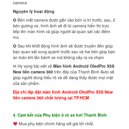
camera
Nguyên lý hoạt động
✪ Bốn mắt camera được gắn vào bốn vị trí trước, sau, 2
bên gương xe, hình ảnh sẽ đi từ camera hiển thị trực
tiếp lên màn hình và giúp người lái quan sát các điểm
mù
✪ Sau khi khởi động hình ảnh sẽ được truyền đến giúp
bạn quan sát xung quanh trước sau và hai bên giúp bạn
an toàn khi lăn bánh xe mà không xảy ra va chạm
✉ Hy vọng bài viết về
Màn hình Android OledPro X5S
New liền camera 360
trên đây của Thanh Bình Auto sẽ
giúp người dùng hiểu rõ và dễ dàng thấy được mọi mặt
của sản phẩm.
Địa chỉ lắp đặt màn hình Android OledPro X5S New
liền camera 360 chất lượng tại TP.HCM
4. Cam kết của Phụ kiện ô tô xe hơi Thanh Bình
Mua phụ kiện chính hãng với giá tốt nhất.