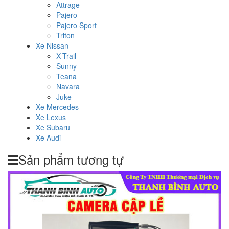
Attrage
Pajero
Pajero Sport
Triton
Xe Nissan
X-Trail
Sunny
Teana
Navara
Juke
Xe Mercedes
Xe Lexus
Xe Subaru
Xe Audi
Sản phẩm tương tự