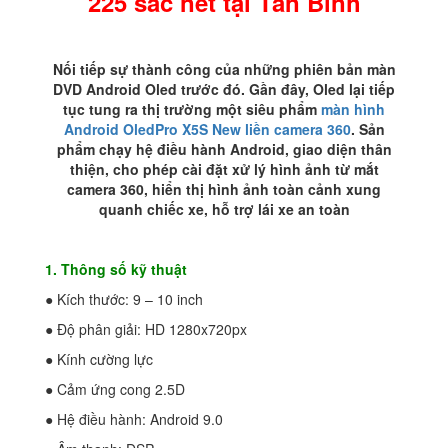
225 sắc nét tại Tân Bình
Bình
số
lượng
Nối tiếp sự thành công của những phiên bản màn
DVD Android Oled trước đó. Gần đây, Oled lại tiếp
tục tung ra thị trường một siêu phẩm
màn hình
Android OledPro X5S New liền camera 360
. Sản
phẩm chạy hệ điều hành Android, giao diện thân
thiện, cho phép cài đặt xử lý hình ảnh từ mắt
camera 360, hiển thị hình ảnh toàn cảnh xung
quanh chiếc xe, hỗ trợ lái xe an toàn
1. Thông số kỹ thuật
● Kích thước: 9 – 10 inch
● Độ phân giải: HD 1280x720px
● Kính cường lực
● Cảm ứng cong 2.5D
● Hệ điều hành: Android 9.0