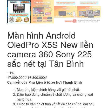
Màn hình Android
OledPro X5S New liền
camera 360 Sony 225
sắc nét tại Tân Bình
- 1%
Giá
Giá
17.000.000
₫
16.800.000
₫
gốc
hiện
Cam kết của Phụ kiện ô tô xe hơi Thanh Bình
là:
tại
Mua phụ kiện chính hãng với giá tốt nhất.
17.000.000₫.
là:
Đảm bảo đúng chuẩn về chất lượng và chủng loại
16.800.000₫.
hàng hóa.
Được tư vấn nhiệt tình về tất cả các chủng loại phụ