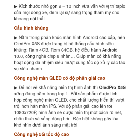
▶ Kích thước nhỏ gọn 9 – 10 inch vừa vặn với vị trí taplo
của mọi dòng xe, đem lại sự sang trọng thẩm mỹ cho
khoang nội thất
Cấu hình khủng
▶ Nằm trong phân khúc màn hình Android cao cấp, nên
OledPro X5S được trang bị hệ thống cấu hình siêu
khủng: Ram 4GB, Rom 64GB, hệ điều hành Android
10.0, công nghệ chip 8 nhân… Giúp màn có khả năng
hoạt động đa nhiệm siêu mượt cùng tốc độ xử lý các tác
vụ siêu nhanh…
Công nghệ màn QLED có độ phân giải cao
▶ Để nói về khả năng hiển thị hình ảnh thì
OledPro X5S
xứng đáng nằm trong top 1. Bởi sản phẩm được tích
hợp công nghệ màn QLED, cho chất lượng hiển thị vượt
trội hơn hẳn màn IPS. Với độ phân giải cao lên tới
1080x720P, hình ảnh sẽ được hiển thị một cách rõ nét,
chân thực và sống động hơn. Đặc biệt không gây lóa
khó nhìn dưới ánh sáng mặt trời
Công nghệ 5G tốc độ cao