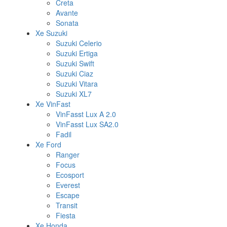
Creta
Avante
Sonata
Xe Suzuki
Suzuki Celerio
Suzuki Ertiga
Suzuki Swift
Suzuki Ciaz
Suzuki Vitara
Suzuki XL7
Xe VinFast
VinFasst Lux A 2.0
VinFasst Lux SA2.0
Fadil
Xe Ford
Ranger
Focus
Ecosport
Everest
Escape
Transit
Fiesta
Xe Honda