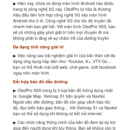
▶ Hiện nay, chưa có dòng màn hình Android nào được
trang bị công nghệ 5G này. OledPro tự hào là thương
hiệu đầu tiên tích hợp công nghệ 5G vào màn hình
Android cho ô tô. Công nghê 5G cho tốc độ truyền tải
nhanh hơn bao giờ hết. Với màn hình OledPro X5S, bạn
sẽ có những giây phút giải trí trên mọi chuyến đi mà
không phải lo lắng về sự chậm trễ của đường truyền
Đa dạng tính năng giải trí
▶ Việc nâng cao trải nghiệm giải trí của bản thân với đa
dạng ứng dụng hấp dẫn như: Youtube, K+, VTV Go…
bạn có thể thoải mái lướt web, chơi game, lướt facebook
ngay trên màn hình
Kết hợp bản đồ dẫn đường
▶ OledPro X5S trang bị 3 loại bản đồ thông dụng nhất
là: Google Map, Vietmap S1 bản quyền và Navitel.
Ngoài việc dẫn đường, bản đồ còn giúp cảnh báo tốc
độ, đọc biển báo giao thông… Với Vietmap S1 và Navitel
bạn có thể sử dụng khi không có kết nối internet
▶ Các chức năng thông minh của bản đồ đem lại sự trợ
giúp đến người dùng khi lưu thông. Bạn sẽ không còn lo