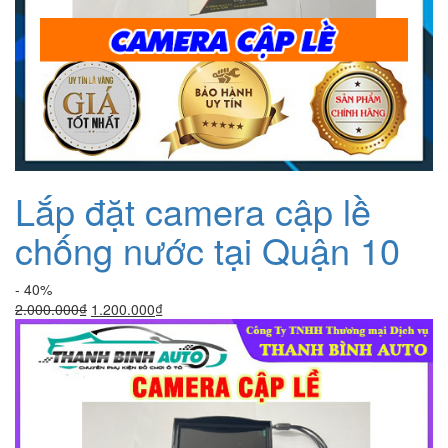
Lắp đặt camera cập lề
chống nước tại Quận 10
- 40%
Giá
Giá
2.000.000
₫
1.200.000
₫
gốc
hiện
là:
tại
2.000.000₫.
là:
1.200.000₫.