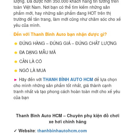
lượng. Đã được hơn 350.000 khách hàng tin tưởng trên
toàn Việt Nam. Nơi bạn có thể tìm kiếm những sản
phẩm mới, hay những sản phẩm đang HOT trên thị
trường để tân trang, làm mới cũng như chăm sóc cho xế
yêu của mình.
Đến với Thanh Bình Auto bạn nhận được gì?
☻
ĐÚNG HÀNG – ĐÚNG GIÁ – ĐÚNG CHẤT LƯỢNG
☻
ĐA DẠNG MẪU MÃ
☻
CẦN LÀ CÓ
☻
NGÓ LÀ MUA
►
Hãy đến với
THANH BÌNH AUTO HCM
để lựa chọn
cho mình những sản phẩm tốt nhất, giá thành cạnh
tranh nhất và tạo phong cách hoàn toàn mới cho xế yêu
của bạn
Thanh Bình Auto HCM – Chuyên phụ kiện đồ chơi
xe hơi chính hãng
✓
Website
:
thanhbinhautohcm.com