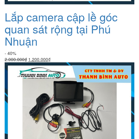
Lắp camera cập lề góc
quan sát rộng tại Phú
Nhuận
- 40%
Giá
Giá
2.000.000
₫
1.200.000
₫
gốc
hiện
là:
tại
2.000.000₫.
là:
1.200.000₫.