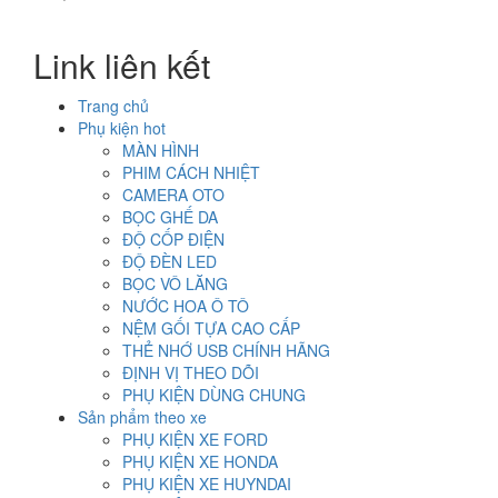
Link liên kết
Trang chủ
Phụ kiện hot
MÀN HÌNH
PHIM CÁCH NHIỆT
CAMERA OTO
BỌC GHẾ DA
ĐỘ CỐP ĐIỆN
ĐỘ ĐÈN LED
BỌC VÔ LĂNG
NƯỚC HOA Ô TÔ
NỆM GỐI TỰA CAO CẤP
THẺ NHỚ USB CHÍNH HÃNG
ĐỊNH VỊ THEO DÕI
PHỤ KIỆN DÙNG CHUNG
Sản phẩm theo xe
PHỤ KIỆN XE FORD
PHỤ KIỆN XE HONDA
PHỤ KIỆN XE HUYNDAI