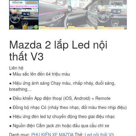
Mazda 2 lắp Led nội
thất V3
Liên hệ
● Màu sắc lên đến 64 triệu màu
● Hiệu ứng ánh sáng Chạy màu, nhấp nháy, đuổi sáng,
breathing…
● Điều khiển App điện thoại (iOS, Android) + Remote
● Đồng bộ nhạc Có (nháy theo nhạc, đổi màu theo nhịp điệu)
● Hiệu ứng đèn led tự chuyển động theo giai điệu nhạc
● Nguồn điện Cắm jack zin hoặc đấu qua cầu chì xe
Danh mục:
PHỤ KIỆN XE MAZDA
Thẻ:
Led nội thất V3
,