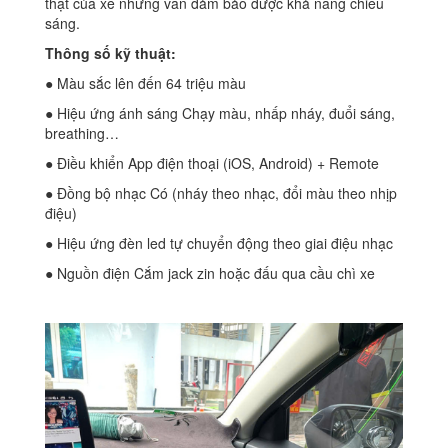
thật của xe nhưng vẫn đảm bảo được khả năng chiếu
sáng.
Thông số kỹ thuật:
● Màu sắc lên đến 64 triệu màu
● Hiệu ứng ánh sáng Chạy màu, nhấp nháy, đuổi sáng,
breathing…
● Điều khiển App điện thoại (iOS, Android) + Remote
● Đồng bộ nhạc Có (nháy theo nhạc, đổi màu theo nhịp
điệu)
● Hiệu ứng đèn led tự chuyển động theo giai điệu nhạc
● Nguồn điện Cắm jack zin hoặc đấu qua cầu chì xe