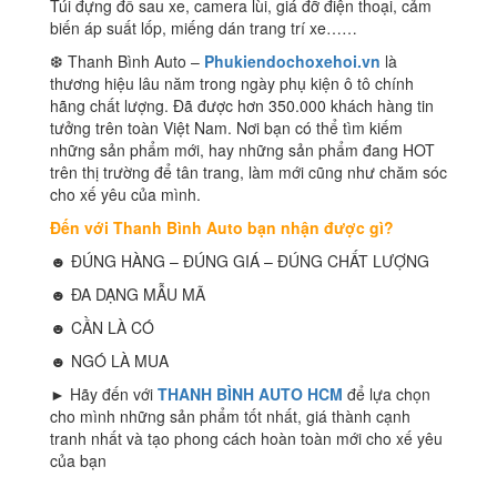
Túi đựng đồ sau xe, camera lùi, giá đỡ điện thoại, cảm
biến áp suất lốp, miếng dán trang trí xe……
❆ Thanh Bình Auto –
Phukiendochoxehoi.vn
là
thương hiệu lâu năm trong ngày phụ kiện ô tô chính
hãng chất lượng. Đã được hơn 350.000 khách hàng tin
tưởng trên toàn Việt Nam. Nơi bạn có thể tìm kiếm
những sản phẩm mới, hay những sản phẩm đang HOT
trên thị trường để tân trang, làm mới cũng như chăm sóc
cho xế yêu của mình.
Đến với Thanh Bình Auto bạn nhận được gì?
☻ ĐÚNG HÀNG – ĐÚNG GIÁ – ĐÚNG CHẤT LƯỢNG
☻ ĐA DẠNG MẪU MÃ
☻ CẦN LÀ CÓ
☻ NGÓ LÀ MUA
► Hãy đến với
THANH BÌNH AUTO HCM
để lựa chọn
cho mình những sản phẩm tốt nhất, giá thành cạnh
tranh nhất và tạo phong cách hoàn toàn mới cho xế yêu
của bạn