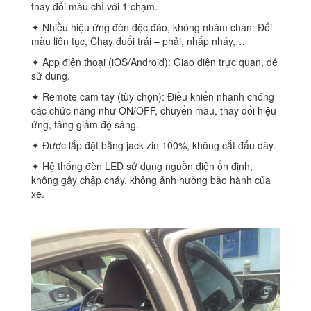
thay đổi màu chỉ với 1 chạm.
✦ Nhiều hiệu ứng đèn độc đáo, không nhàm chán: Đổi
màu liên tục, Chạy đuổi trái – phải, nhấp nháy,…
✦ App điện thoại (iOS/Android): Giao diện trực quan, dễ
sử dụng.
✦ Remote cầm tay (tùy chọn): Điều khiển nhanh chóng
các chức năng như ON/OFF, chuyển màu, thay đổi hiệu
ứng, tăng giảm độ sáng.
✦ Được lắp đặt bằng jack zin 100%, không cắt đấu dây.
✦ Hệ thống đèn LED sử dụng nguồn điện ổn định,
không gây chập cháy, không ảnh hưởng bảo hành của
xe.