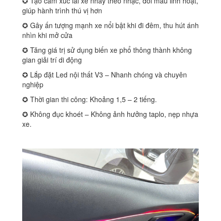
✪ Tạo cảm xúc lái xe nháy theo nhạc, đổi màu linh hoạt,
giúp hành trình thú vị hơn
✪ Gây ấn tượng mạnh xe nổi bật khi đi đêm, thu hút ánh
nhìn khi mở cửa
✪ Tăng giá trị sử dụng biến xe phổ thông thành không
gian giải trí di động
✪ Lắp đặt Led nội thất V3 – Nhanh chóng và chuyên
nghiệp
✪ Thời gian thi công: Khoảng 1,5 – 2 tiếng.
✪ Không đục khoét – Không ảnh hưởng taplo, nẹp nhựa
xe.