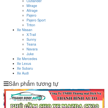
Outlander
Mirage
Attrage
Pajero
Pajero Sport
Triton
Xe Nissan
X-Trail
Sunny
Teana
Navara
Juke
Xe Mercedes
Xe Lexus
Xe Subaru
Xe Audi
Sản phẩm tương tự