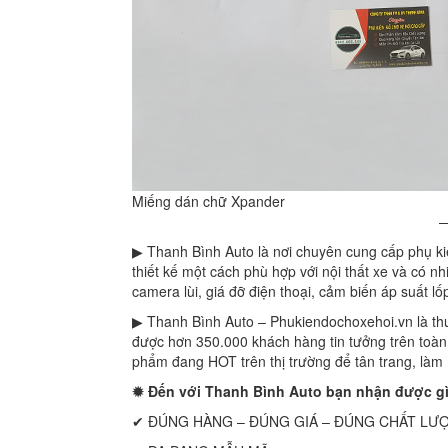
Miếng dán chữ Xpander
▶ Thanh Bình Auto là nơi chuyên cung cấp phụ kiệ
thiết kế một cách phù hợp với nội thất xe và có n
camera lùi, giá đỡ điện thoại, cảm biến áp suất l
▶ Thanh Bình Auto – Phukiendochoxehoi.vn là thư
được hơn 350.000 khách hàng tin tưởng trên toà
phẩm đang HOT trên thị trường để tân trang, là
✹ Đến với Thanh Bình Auto bạn nhận được g
✔ ĐÚNG HÀNG – ĐÚNG GIÁ – ĐÚNG CHẤT LƯ