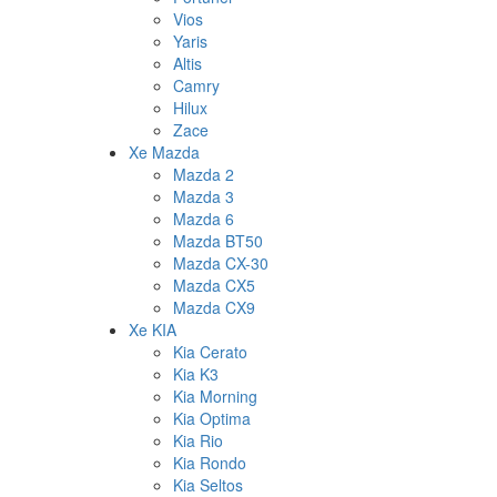
Vios
Yaris
Altis
Camry
Hilux
Zace
Xe Mazda
Mazda 2
Mazda 3
Mazda 6
Mazda BT50
Mazda CX-30
Mazda CX5
Mazda CX9
Xe KIA
Kia Cerato
Kia K3
Kia Morning
Kia Optima
Kia Rio
Kia Rondo
Kia Seltos