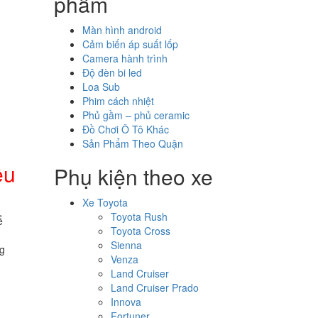
phẩm
Màn hình android
Cảm biến áp suất lốp
Camera hành trình
Độ đèn bi led
Loa Sub
Phim cách nhiệt
Phủ gầm – phủ ceramic
Đồ Chơi Ô Tô Khác
Sản Phẩm Theo Quận
êu
Phụ kiện theo xe
Xe Toyota
Toyota Rush
ể
Toyota Cross
Sienna
ng
Venza
Land Cruiser
Land Cruiser Prado
Innova
Fortuner