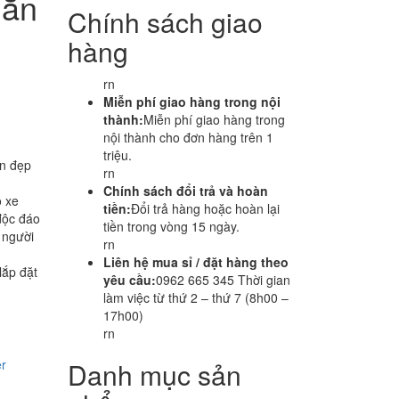
Gắn
Chính sách giao
hàng
rn
Miễn phí giao hàng trong nội
thành:
Miễn phí giao hàng trong
nội thành cho đơn hàng trên 1
triệu.
n đẹp
rn
Chính sách đổi trả và hoàn
 xe
tiền:
Đổi trả hàng hoặc hoàn lại
 độc đáo
tiền trong vòng 15 ngày.
 người
rn
Liên hệ mua sỉ / đặt hàng theo
ắp đặt
yêu cầu:
0962 665 345 Thời gian
làm việc từ thứ 2 – thứ 7 (8h00 –
17h00)
rn
r
Danh mục sản