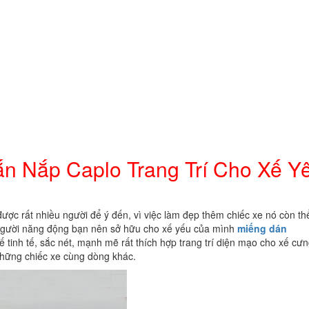
Caplo
Trang
Trí
Cho
Xế
Yêu
số
lượng
n Nắp Caplo Trang Trí Cho Xế Y
m được rất nhiều người để ý đến, vì việc làm đẹp thêm chiếc xe nó còn th
 người năng động bạn nên sở hữu cho xế yếu của mình
miếng dán
ế tinh tế, sắc nét, mạnh mẽ rất thích hợp trang trí diện mạo cho xế cư
những chiếc xe cùng dòng khác.