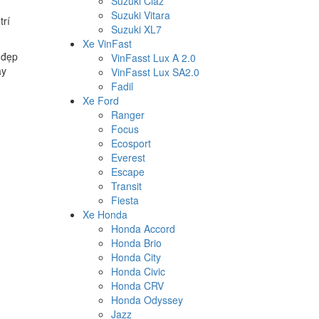
Suzuki Ciaz
Suzuki Vitara
trí
Suzuki XL7
Xe VinFast
 đẹp
VinFasst Lux A 2.0
ãy
VinFasst Lux SA2.0
Fadil
Xe Ford
Ranger
Focus
Ecosport
Everest
Escape
Transit
Fiesta
Xe Honda
Honda Accord
Honda Brio
Honda City
Honda Civic
Honda CRV
Honda Odyssey
Jazz