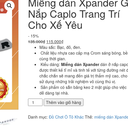
Miếng dán Xpander 
Nắp Caplo Trang Trí
Cho Xế Yêu
- 15%
Giá
Giá
135.000
₫
115.000
₫
gốc
hiện
Màu sắc: Bạc, đỏ, đen.
là:
tại
Chất liệu nhựa cao cấp mạ Crom sáng bóng, bề
135.000₫.
là:
cùng thời gian.
115.000₫.
Kiểu dáng:
Miếng dán Xpander
dán ở nắp capo
được thiết kế tỉ mỉ và tinh tế với từng đường nét
chắc chắn sẽ mang đến giá trị thẩm mỹ cao, cho
sử dụng những trải nghiệm vô cùng thú vị.
Sản phẩm có sẵn băng keo 2 mặt giúp cho việc l
dễ dàng tại nhà.
Miếng
Thêm vào giỏ hàng
dán
Xpander
Danh mục:
Đồ Chơi Ô Tô Khác
Thẻ:
miếng dán Xpande
Gắn
Nắp