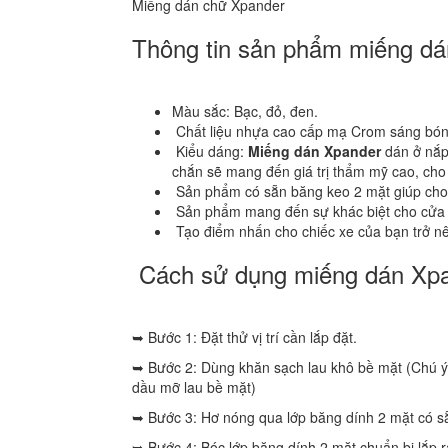
Miếng dán chữ Xpander
Thông tin sản phẩm miếng d
Màu sắc: Bạc, đỏ, đen.
Chất liệu nhựa cao cấp mạ Crom sáng bóng
Kiểu dáng:
Miếng dán Xpander
dán ở nắp 
chắn sẽ mang đến giá trị thẩm mỹ cao, cho
Sản phẩm có sẵn băng keo 2 mặt giúp cho viê
Sản phẩm mang đến sự khác biệt cho cửa 
Tạo điểm nhấn cho chiếc xe của bạn trở nê
Cách sử dụng miếng dán Xp
➥ Bước 1: Đặt thử vị trí cần lắp đặt.
➥ Bước 2: Dùng khăn sạch lau khô bề mặt (Chú ý
dầu mỡ lau bề mặt)
➥ Bước 3: Hơ nóng qua lớp băng dính 2 mặt có s
➥ Bước 4: Bóc lớp băng dính 2 mặt chuẩn bị lắp r