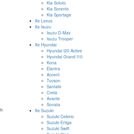
Kia Soluto
Kia Sorento
Kia Sportage
Xe Lexus
Xe Isuzu
Isuzu D-Max
Isuzu Trooper
Xe Hyundai
Hyundai I20 Active
Hyundai Grand I10
Kona
Elantra
Accent
Tucson
Santafe
Creta
Avante
Sonata
nh
Xe Suzuki
Suzuki Celerio
Suzuki Ertiga
Suzuki Swift