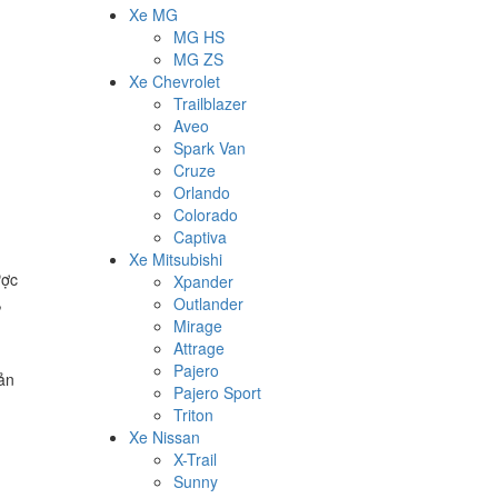
Xe MG
MG HS
MG ZS
Xe Chevrolet
Trailblazer
Aveo
Spark Van
Cruze
Orlando
Colorado
Captiva
Xe Mitsubishi
ược
Xpander
,
Outlander
Mirage
Attrage
Pajero
ản
Pajero Sport
Triton
Xe Nissan
X-Trail
Sunny