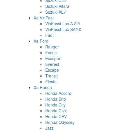
Suzuki Ciaz
Suzuki Vitara
Suzuki XL7
Xe VinFast
VinFasst Lux A 2.0
VinFasst Lux SA2.0
Fadil
Xe Ford
Ranger
Focus
Ecosport
Everest
Escape
Transit
Fiesta
Xe Honda
Honda Accord
Honda Brio
Honda City
Honda Civic
Honda CRV
Honda Odyssey
Jazz