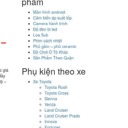
phẩm
Màn hình android
Cảm biến áp suất lốp
Camera hành trình
Độ đèn bi led
Loa Sub
 –
Phim cách nhiệt
Phủ gầm – phủ ceramic
Đồ Chơi Ô Tô Khác
Sản Phẩm Theo Quận
Phụ kiện theo xe
c giá
đầy
độ –
Xe Toyota
Toyota Rush
Toyota Cross
Sienna
Venza
Land Cruiser
Land Cruiser Prado
Innova
Fortuner