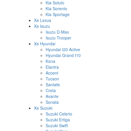
Kia Soluto
Kia Sorento
Kia Sportage
Xe Lexus
Xe Isuzu
Isuzu D-Max
Isuzu Trooper
Xe Hyundai
Hyundai I20 Active
Hyundai Grand I10
Kona
Elantra
Accent
Tucson
Santafe
Creta
Avante
Sonata
Xe Suzuki
Suzuki Celerio
Suzuki Ertiga
Suzuki Swift