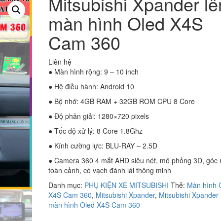
Mitsubishi Xpander lê
màn hình Oled X4S
Cam 360
Liên hệ
● Màn hình rộng: 9 – 10 inch
● Hệ điều hành: Android 10
● Bộ nhớ: 4GB RAM + 32GB ROM CPU 8 Core
● Độ phân giải: 1280×720 pixels
● Tốc độ xử lý: 8 Core 1.8Ghz
● Kính cường lực: BLU-RAY – 2.5D
● Camera 360 4 mắt AHD siêu nét, mô phỏng 3D, góc 
toàn cảnh, có vạch đánh lái thông minh
Danh mục:
PHỤ KIỆN XE MITSUBISHI
Thẻ:
Màn hình 
X4S Cam 360
,
Mitsubishi Xpander
,
Mitsubishi Xpander 
màn hình Oled X4S Cam 360