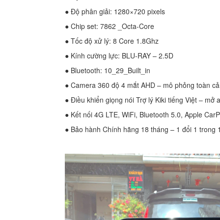
● Độ phân giải: 1280×720 pixels
● Chip set: 7862 _Octa-Core
● Tốc độ xử lý: 8 Core 1.8Ghz
● Kính cường lực: BLU-RAY – 2.5D
● Bluetooth: 10_29_Built_in
● Camera 360 độ 4 mắt AHD – mô phỏng toàn cảnh
● Điều khiển giọng nói Trợ lý Kiki tiếng Việt – mở
● Kết nối 4G LTE, WiFi, Bluetooth 5.0, Apple Car
● Bảo hành Chính hãng 18 tháng – 1 đổi 1 trong 1