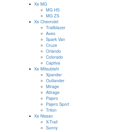
Xe MG
MG HS
MG ZS
Xe Chevrolet
Trailblazer
Aveo
Spark Van
Cruze
Orlando
Colorado
Captiva
Xe Mitsubishi
Xpander
Outlander
Mirage
Attrage
Pajero
Pajero Sport
Triton
Xe Nissan
X-Trail
Sunny