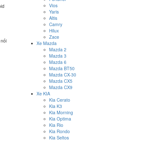
Vios
oid
Yaris
Altis
Camry
Hilux
Zace
 nối
Xe Mazda
Mazda 2
Mazda 3
Mazda 6
Mazda BT50
Mazda CX-30
Mazda CX5
Mazda CX9
Xe KIA
Kia Cerato
Kia K3
Kia Morning
Kia Optima
Kia Rio
Kia Rondo
Kia Seltos