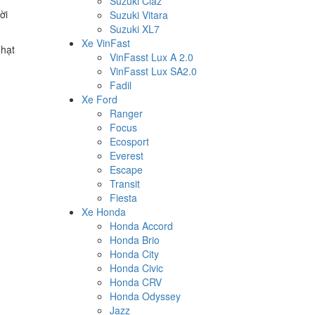
Suzuki Ciaz
ời
Suzuki Vitara
Suzuki XL7
Xe VinFast
 hạt
VinFasst Lux A 2.0
VinFasst Lux SA2.0
Fadil
Xe Ford
Ranger
Focus
Ecosport
Everest
Escape
Transit
Fiesta
Xe Honda
Honda Accord
Honda Brio
Honda City
Honda Civic
Honda CRV
Honda Odyssey
Jazz