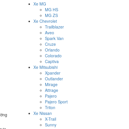
Xe MG
MG HS
MG ZS
Xe Chevrolet
Trailblazer
Aveo
Spark Van
Cruze
Orlando
Colorado
Captiva
Xe Mitsubishi
Xpander
Outlander
Mirage
Attrage
Pajero
Pajero Sport
Triton
Xe Nissan
ường
X-Trail
Sunny
 cực