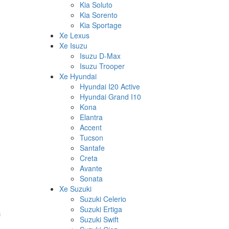
Kia Soluto
Kia Sorento
Kia Sportage
Xe Lexus
Xe Isuzu
Isuzu D-Max
Isuzu Trooper
Xe Hyundai
Hyundai I20 Active
Hyundai Grand I10
Kona
Elantra
Accent
Tucson
Santafe
Creta
Avante
Sonata
Xe Suzuki
Suzuki Celerio
Suzuki Ertiga
c
Suzuki Swift