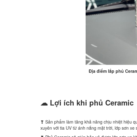
Địa điểm lắp phủ Cera
☁ Lợi ích khi phủ Ceramic
❣ Sản phẩm làm tăng khả năng chịu nhiệt hiệu quả
xuyên với tia UV từ ánh nắng mặt trời, lớp sơn xe
❣ Phủ Ceramic sẽ giúp bảo vệ được lớp sơn xe khỏ