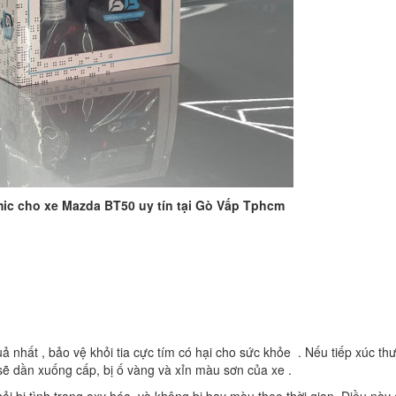
mic cho xe Mazda BT50 uy tín tại Gò Vấp Tphcm
 nhất , bảo vệ khỏi tia cực tím có hại cho sức khỏe . Nếu tiếp xúc th
 sẽ dần xuống cấp, bị ố vàng và xỉn màu sơn của xe .
i bị tình trạng oxy hóa, và không bị bay màu theo thời gian. Điều này