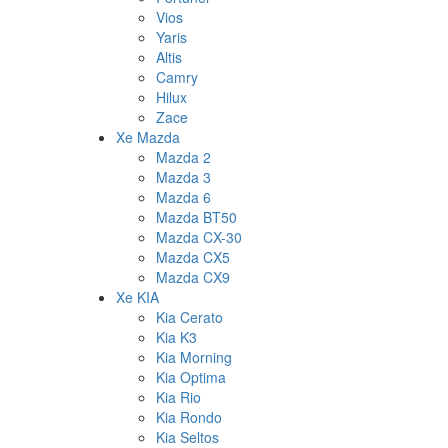
Vios
Yaris
Altis
Camry
Hilux
Zace
Xe Mazda
Mazda 2
Mazda 3
Mazda 6
Mazda BT50
Mazda CX-30
Mazda CX5
Mazda CX9
Xe KIA
Kia Cerato
Kia K3
Kia Morning
Kia Optima
Kia Rio
Kia Rondo
Kia Seltos