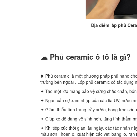
Địa điểm lắp phủ Cer
☁ Phủ ceramic ô tô là gì?
❥ Phủ ceramic là một phương pháp phủ nano cho 
trường bên ngoài . Lớp phủ ceramic có tác dụng 
✦ Tạo một lớp màng bảo vệ cứng chắc chắn, bóng
✦ Ngăn cản sự xâm nhập của các tia UV, nước mưa
✦ Giảm thiểu tình trạng trầy xước, bong tróc sơn 
✦ Giúp xe dễ dàng vệ sinh hơn, tăng tính thẩm m
✦ Khi tiếp xúc thời gian lâu ngày, các tác nhân n
màu sơn , hoen ố, xuất hiện các vết loang lổ, rạn