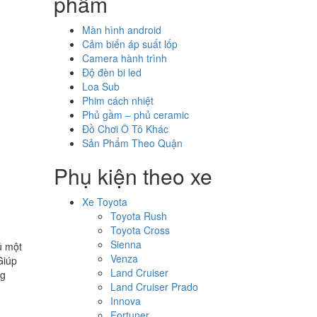
phẩm
Màn hình android
Cảm biến áp suất lốp
Camera hành trình
Độ đèn bi led
Loa Sub
Phim cách nhiệt
Phủ gầm – phủ ceramic
Đồ Chơi Ô Tô Khác
Sản Phẩm Theo Quận
Phụ kiện theo xe
Xe Toyota
Toyota Rush
Toyota Cross
Sienna
ủ một
Venza
Giúp
Land Cruiser
ng
Land Cruiser Prado
Innova
Fortuner