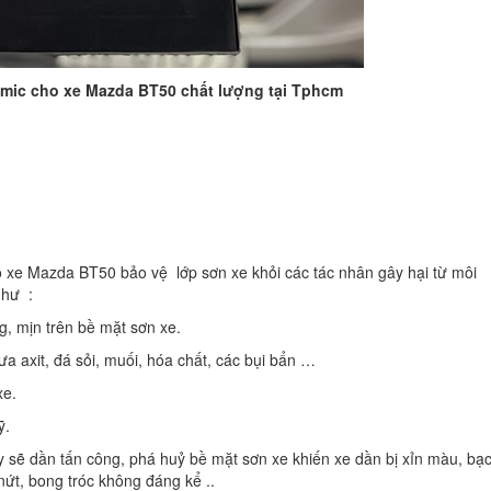
amic cho xe Mazda BT50 chất lượng tại Tphcm
xe Mazda BT50 bảo vệ lớp sơn xe khỏi các tác nhân gây hại từ môi
như :
, mịn trên bề mặt sơn xe.
 axit, đá sỏi, muối, hóa chất, các bụi bẩn …
xe.
ỹ.
ày sẽ dần tấn công, phá huỷ bề mặt sơn xe khiến xe dần bị xỉn màu, bạ
 nứt, bong tróc không đáng kể ..