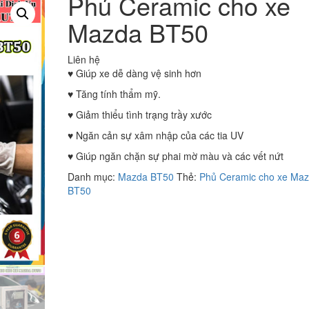
Phủ Ceramic cho xe
Mazda BT50
Liên hệ
♥︎ Giúp xe dễ dàng vệ sinh hơn
♥︎ Tăng tính thẩm mỹ.
♥︎ Giảm thiểu tình trạng trầy xước
♥︎ Ngăn cản sự xâm nhập của các tia UV
♥︎ Giúp ngăn chặn sự phai mờ màu và các vết nứt
Danh mục:
Mazda BT50
Thẻ:
Phủ Ceramic cho xe Ma
BT50