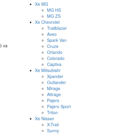
Xe MG
MG HS
MG ZS
Xe Chevrolet
Trailblazer
Aveo
Spark Van
ó va
Cruze
Orlando
Colorado
Captiva
Xe Mitsubishi
Xpander
Outlander
Mirage
Attrage
Pajero
Pajero Sport
Triton
Xe Nissan
X-Trail
Sunny