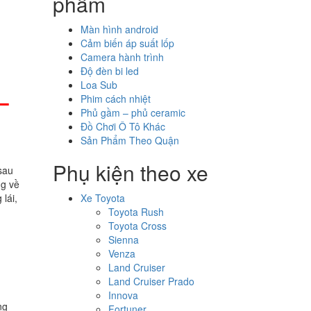
phẩm
Màn hình android
Cảm biến áp suất lốp
Camera hành trình
Độ đèn bi led
Loa Sub
–
Phim cách nhiệt
Phủ gầm – phủ ceramic
Đồ Chơi Ô Tô Khác
Sản Phẩm Theo Quận
Phụ kiện theo xe
sau
ng về
lái,
Xe Toyota
Toyota Rush
Toyota Cross
Sienna
Venza
Land Cruiser
Land Cruiser Prado
Innova
ng
Fortuner