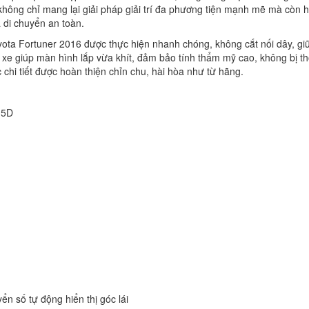
hông chỉ mang lại giải pháp giải trí đa phương tiện mạnh mẽ mà còn h
à di chuyển an toàn.
ota Fortuner 2016 được thực hiện nhanh chóng, không cắt nối dây, gi
 xe giúp màn hình lắp vừa khít, đảm bảo tính thẩm mỹ cao, không bị t
 chi tiết được hoàn thiện chỉn chu, hài hòa như từ hãng.
.5D
n số tự động hiển thị góc lái