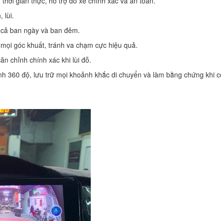
thời gian thực, hỗ trợ đỗ xe chính xác và an toàn.
 lùi.
o cả ban ngày và ban đêm.
 mọi góc khuất, tránh va chạm cực hiệu quả.
n chỉnh chính xác khi lùi đỗ.
nh 360 độ, lưu trữ mọi khoảnh khắc di chuyển và làm bằng chứng khi c