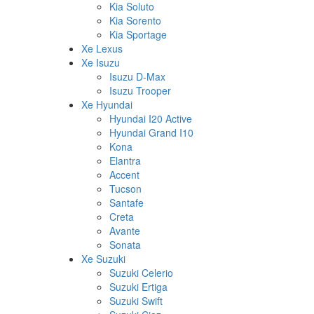
Kia Soluto
Kia Sorento
Kia Sportage
Xe Lexus
Xe Isuzu
Isuzu D-Max
Isuzu Trooper
Xe Hyundai
Hyundai I20 Active
Hyundai Grand I10
Kona
Elantra
Accent
Tucson
Santafe
Creta
Avante
Sonata
Xe Suzuki
Suzuki Celerio
Suzuki Ertiga
Suzuki Swift