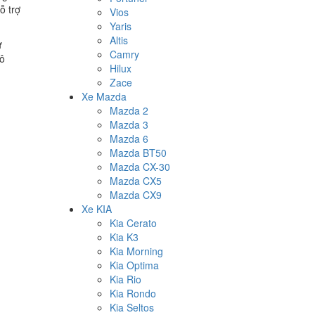
ỗ trợ
Vios
Yaris
Altis
ữ
Camry
hô
Hilux
Zace
Xe Mazda
Mazda 2
Mazda 3
Mazda 6
Mazda BT50
Mazda CX-30
Mazda CX5
Mazda CX9
Xe KIA
Kia Cerato
Kia K3
Kia Morning
Kia Optima
Kia Rio
Kia Rondo
Kia Seltos