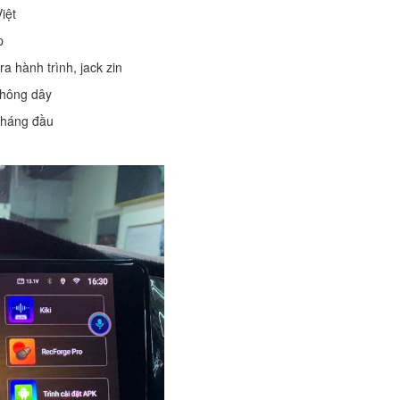
Việt
p
a hành trình, jack zin
không dây
tháng đầu