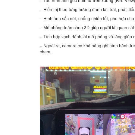
– Tạo hình ảnh góc nhìn từ trên xuống (Bird View) 
– Hiển thị theo từng hướng đánh lái: trái, phải, tiến,
– Hình ảnh sắc nét, chống nhiễu tốt, phù hợp ch
– Mô phỏng toàn cảnh 3D giúp người lái quan sát
– Tích hợp vạch đánh lái mô phỏng vô-lăng giúp că
– Ngoài ra, camera có khả năng ghi hình hành trì
chạm.