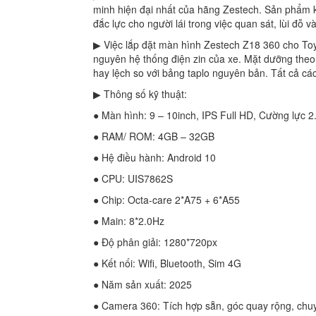
minh hiện đại nhất của hãng Zestech. Sản phẩm k
đắc lực cho người lái trong việc quan sát, lùi đỗ v
▶ Việc lắp đặt màn hình Zestech Z18 360 cho Toy
nguyên hệ thống điện zin của xe. Mặt dưỡng theo
hay lệch so với bảng taplo nguyên bản. Tất cả các
▶ Thông số kỹ thuật:
● Màn hình: 9 – 10inch, IPS Full HD, Cường lực 2
● RAM/ ROM: 4GB – 32GB
● Hệ điều hành: Android 10
● CPU: UIS7862S
● Chip: Octa-care 2*A75 + 6*A55
● Main: 8*2.0Hz
● Độ phân giải: 1280*720px
● Kết nối: Wifi, Bluetooth, Sim 4G
● Năm sản xuất: 2025
● Camera 360: Tích hợp sẵn, góc quay rộng, chuyể