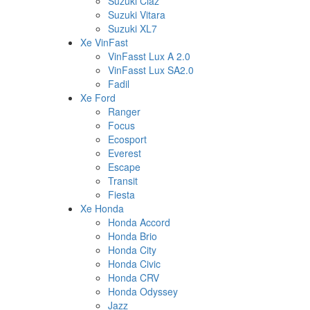
Suzuki Ciaz
Suzuki Vitara
Suzuki XL7
Xe VinFast
VinFasst Lux A 2.0
VinFasst Lux SA2.0
Fadil
Xe Ford
Ranger
Focus
Ecosport
Everest
Escape
Transit
Fiesta
Xe Honda
Honda Accord
Honda Brio
Honda City
Honda Civic
Honda CRV
Honda Odyssey
Jazz