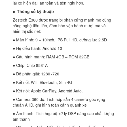
lái xe hiện đại, an toàn và tiện nghi hơn.
▶
Thông số kỹ thuật:
Zestech E360 được trang bị phần cứng mạnh mẽ cùng
công nghệ tiên tiến, đảm bảo vận hành mượt mà và
hiển thị sắc nét:
● Màn hình: 9 – 10inch, IPS Full HD, cường lực 2.5D
● Hệ điều hành: Android 10
● Cấu hình mạnh: RAM 4GB – ROM 32GB
● Chip: Chip 8581A
● Độ phân giải: 1280×720
● Kết nối: Wifi, Bluetooth, Sim 4G
● Kết nối: Apple CarPlay, Android Auto.
● Camera 360 độ: Tích hợp sẵn 4 camera góc rộng
chuẩn AHD, ghi hình toàn cảnh quanh xe
● Âm thanh: Tích hợp bộ xử lý DSP nâng cao chất lượng
âm thanh