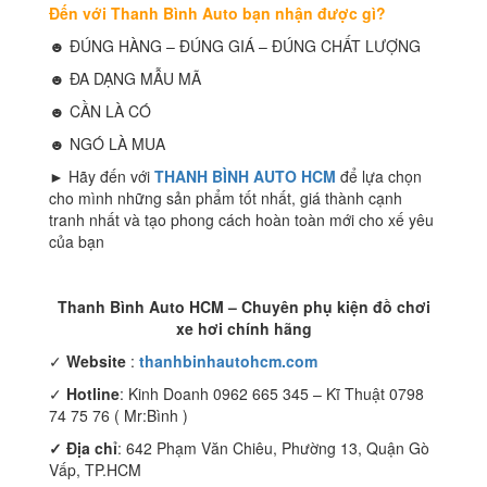
Đến với Thanh Bình Auto bạn nhận được gì?
☻ ĐÚNG HÀNG – ĐÚNG GIÁ – ĐÚNG CHẤT LƯỢNG
☻ ĐA DẠNG MẪU MÃ
☻ CẦN LÀ CÓ
☻ NGÓ LÀ MUA
► Hãy đến với
THANH BÌNH AUTO HCM
để lựa chọn
cho mình những sản phẩm tốt nhất, giá thành cạnh
tranh nhất và tạo phong cách hoàn toàn mới cho xế yêu
của bạn
Thanh Bình Auto HCM – Chuyên phụ kiện đồ chơi
xe hơi chính hãng
✓
Website
:
thanhbinhautohcm.com
✓
Hotline
: Kinh Doanh 0962 665 345 – Kĩ Thuật 0798
74 75 76 ( Mr:Bình )
✓ Địa chỉ
: 642 Phạm Văn Chiêu, Phường 13, Quận Gò
Vấp, TP.HCM