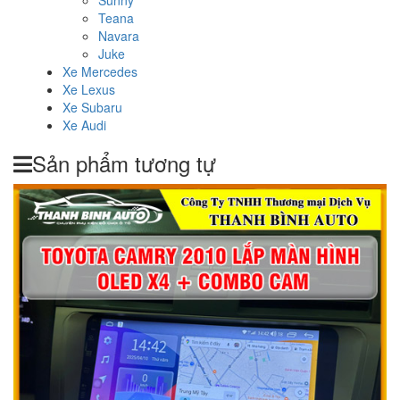
Sunny
Teana
Navara
Juke
Xe Mercedes
Xe Lexus
Xe Subaru
Xe Audi
Sản phẩm tương tự