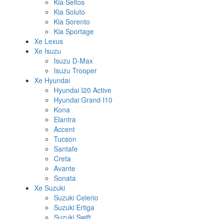
Kia Seltos
Kia Soluto
Kia Sorento
Kia Sportage
Xe Lexus
Xe Isuzu
Isuzu D-Max
Isuzu Trooper
Xe Hyundai
Hyundai I20 Active
Hyundai Grand I10
Kona
Elantra
Accent
Tucson
Santafe
Creta
Avante
Sonata
Xe Suzuki
Suzuki Celerio
Suzuki Ertiga
Suzuki Swift