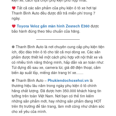
kiện xe, cách lựa chọn phụ kiện phù hợp nhất.
Tất cả các sản phẩm của phụ kiện ô tô xe hơi tại
Thanh Bình Auto đều được đổi trả miễn phí trong 7
ngày.
Toyota Veloz gắn màn hình Zestech E360
được
bảo hành đúng theo tiêu chuẩn của hãng.
————————————
❆ Thanh Bình Auto là nơi chuyên cung cấp phụ kiện tiện
ích, độc đáo trên ô tô cho tất cả mọi dòng xe. Các sản
phẩm được thiết kế một cách phù hợp với nội thất xe và
có nhiều tính năng thông minh, hấp dẫn và an toàn như:
Túi đựng đồ sau xe, camera lùi, giá đỡ điện thoại, cảm
biến áp suất lốp, miếng dán trang trí xe……
❆ Thanh Bình Auto –
Phukiendochoxehoi.vn
là
thương hiệu lâu năm trong ngày phụ kiện ô tô chính
hãng chất lượng. Đã được hơn 350.000 khách hàng tin
tưởng trên toàn Việt Nam. Nơi bạn có thể tìm kiếm
những sản phẩm mới, hay những sản phẩm đang HOT
trên thị trường để tân trang, làm mới cũng như chăm sóc
cho xế yêu của mình.