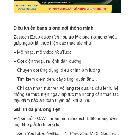
Điều khiển bằng giọng nói thông minh
Zestech E360 được tích hợp trợ lý giọng nói tiếng Việt,
giúp người lái thực hiện các thao tác như:
– Mở nhạc, mở video YouTube
– Gọi điện thoại, ra lệnh dẫn đường
– Chuyển đổi ứng dụng, điều chỉnh âm lượng
– Tìm kiếm điểm đến, cây xăng, quán ăn,…
– Chỉ cần nhấn nút trên vô lăng rồi đưa ra câu lệnh, hệ
thống sẽ thực hiện ngay lập tức mà không cần thao tác
tay, đảm bảo an toàn tuyệt đối khi lái xe.
Giải trí đa phương tiện
Với kết nối 4G/Wifi, màn hình Zestech E360 mang đến
một kho giải trí khổng lồ:
– Xem YouTube, Netflix, FPT Play, Zing MP3, Spotify,…