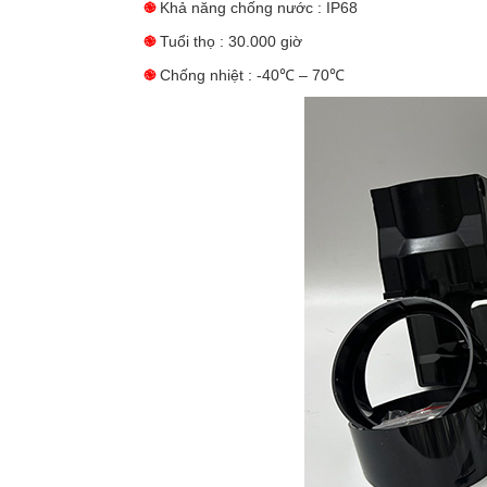
֎
Khả năng chống nước : IP68
֎
Tuổi thọ : 30.000 giờ
֎
Chống nhiệt : -40℃ – 70℃