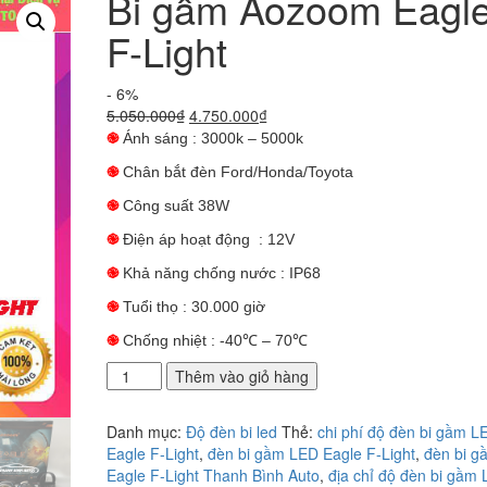
Bi gầm Aozoom Eagl
F-Light
- 6%
Giá
Giá
5.050.000
₫
4.750.000
₫
gốc
hiện
֎
Ánh sáng : 3000k – 5000k
là:
tại
֎
Chân bắt đèn Ford/Honda/Toyota
5.050.000₫.
là:
4.750.000₫.
֎
Công suất 38W
֎
Điện áp hoạt động : 12V
֎
Khả năng chống nước : IP68
֎
Tuổi thọ : 30.000 giờ
֎
Chống nhiệt : -40℃ – 70℃
Bi
Thêm vào giỏ hàng
gầm
Aozoom
Danh mục:
Độ đèn bi led
Thẻ:
chi phí độ đèn bi gầm L
Eagle
Eagle F-Light
,
đèn bi gầm LED Eagle F-Light
,
đèn bi 
F-
Eagle F-Light Thanh Bình Auto
,
địa chỉ độ đèn bi gầm
Light