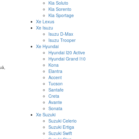
Kia Soluto
Kia Sorento
Kia Sportage
Xe Lexus
Xe Isuzu
Isuzu D-Max
Isuzu Trooper
Xe Hyundai
Hyundai I20 Active
Hyundai Grand I10
Kona
uả,
Elantra
Accent
Tucson
Santafe
Creta
Avante
Sonata
Xe Suzuki
Suzuki Celerio
Suzuki Ertiga
Suzuki Swift