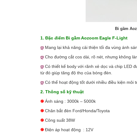
Bi gầm Aoz
1. Đặc điểm Bi gầm Aozoom Eagle F-Light
დ
Mang lại khả năng cải thiện tối đa vùng ánh sá
დ
Cho đường cắt cos dài, rõ nét, nhưng không là
დ
Có thiết kế body với rãnh xẻ dọc và chip LED đư
từ đó giúp tăng độ thọ của bóng đèn.
დ
Có thể hoạt động tốt dưới nhiều điều kiện môi t
2. Thông số kỹ thuật
֎
Ánh sáng : 3000k – 5000k
֎
Chân bắt đèn Ford/Honda/Toyota
֎
Công suất 38W
֎
Điện áp hoạt động : 12V