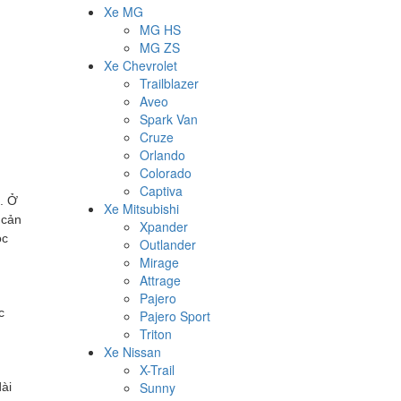
Xe MG
MG HS
MG ZS
Xe Chevrolet
Trailblazer
Aveo
Spark Van
Cruze
Orlando
Colorado
Captiva
. Ở
Xe Mitsubishi
 cản
Xpander
óc
Outlander
Mirage
Attrage
Pajero
c
Pajero Sport
Triton
Xe Nissan
X-Trail
Sunny
ài