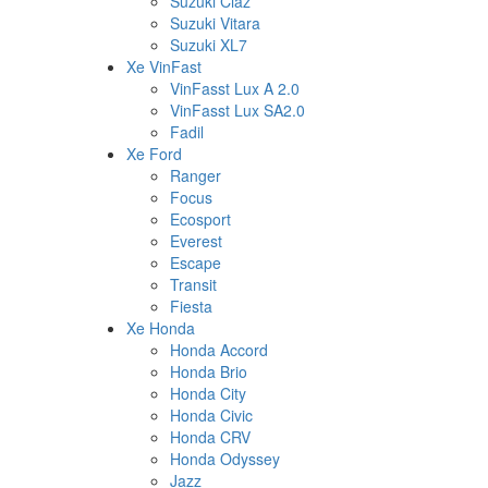
Suzuki Ciaz
Suzuki Vitara
Suzuki XL7
Xe VinFast
VinFasst Lux A 2.0
VinFasst Lux SA2.0
Fadil
Xe Ford
Ranger
Focus
Ecosport
Everest
Escape
Transit
Fiesta
Xe Honda
Honda Accord
Honda Brio
Honda City
Honda Civic
Honda CRV
Honda Odyssey
Jazz