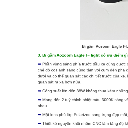
Bi gầm Aozoom Eagle F-Li
3. Bi gầm Aozoom Eagle F- light có ưu điểm g
➥
Phần vùng sáng phía trước đầu xe cũng được c
chế độ cos ánh sáng cùng tầm với cụm đèn pha ch
dưới và có thể quan sát các chi tiết trước của xe
quan sát ra xa hơn nữa.
➥
Công suất lên đến 38W không thua kém những 
➥
Mang đến 2 tuỳ chỉnh nhiệt màu 3000K sáng và
nhau.
➥
Mặt lens phủ lớp Polarized sang trọng đẹp mắt
➥
Thiết kế nguyên khối nhôm CNC làm tăng độ khán