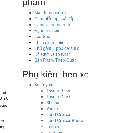
phẩm
Màn hình android
Cảm biến áp suất lốp
Camera hành trình
Độ đèn bi led
Loa Sub
Phim cách nhiệt
Phủ gầm – phủ ceramic
Đồ Chơi Ô Tô Khác
Sản Phẩm Theo Quận
Phụ kiện theo xe
Xe Toyota
Toyota Rush
lại
Toyota Cross
ô tô
Sienna
 quả
Venza
Land Cruiser
Land Cruiser Prado
om
Innova
ng
Fortuner