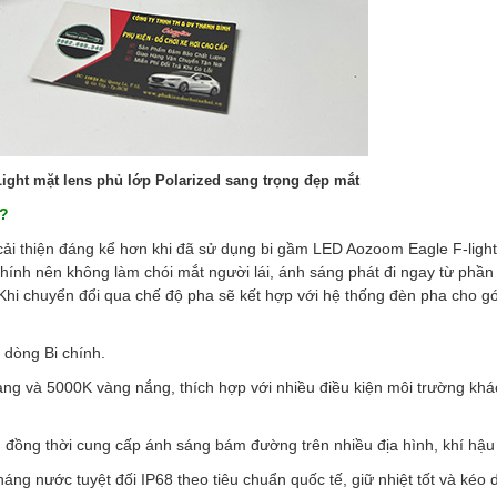
ght mặt lens phủ lớp Polarized sang trọng đẹp mắt
ì?
ải thiện đáng kể hơn khi đã sử dụng bi gầm LED Aozoom Eagle F-light
ính nên không làm chói mắt người lái, ánh sáng phát đi ngay từ phần
. Khi chuyển đổi qua chế độ pha sẽ kết hợp với hệ thống đèn pha cho g
dòng Bi chính.
ng và 5000K vàng nắng, thích hợp với nhiều điều kiện môi trường khá
, đồng thời cung cấp ánh sáng bám đường trên nhiều địa hình, khí hậu
g nước tuyệt đối IP68 theo tiêu chuẩn quốc tế, giữ nhiệt tốt và kéo d