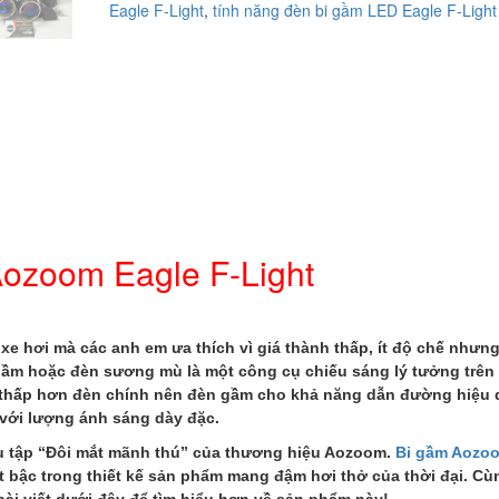
Eagle F-Light
,
tính năng đèn bi gầm LED Eagle F-Light
số
lượng
ozoom Eagle F-Light
e hơi mà các anh em ưa thích vì giá thành thấp, ít độ chế nhưng 
ầm hoặc đèn sương mù là một công cụ chiếu sáng lý tưởng trên 
rí thấp hơn đèn chính nên đèn gầm cho khả năng dẫn đường hiệu
với lượng ánh sáng dày đặc.
sưu tập “Đôi mắt mãnh thú” của thương hiệu Aozoom.
Bi gầm Aozo
t bậc trong thiết kế sản phẩm mang đậm hơi thở của thời đại. Cù
bài viết dưới đây để tìm hiểu hơn về sản phẩm này!