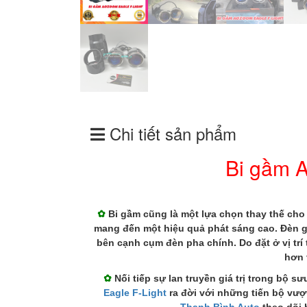
Chi tiết sản phẩm
Bi gầm A
✿
Bi gầm cũng là một lựa chọn thay thế cho x
mang đến một hiệu quả phát sáng cao. Đèn g
bên cạnh cụm đèn pha chính. Do đặt ở vị t
hơn 
✿
Nối tiếp sự lan truyền giá trị trong bộ 
Eagle F-Light
ra đời với những tiến bộ vượ
Thanh Bình Auto
theo dõi 