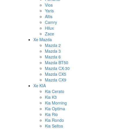
Vios
Yaris
Altis
Camry
Hilux
Zace
Xe Mazda
Mazda 2
Mazda 3
Mazda 6
Mazda BT50
Mazda CX-30
Mazda CX5
Mazda CX9
Xe KIA
Kia Cerato
Kia K3
Kia Morning
Kia Optima
Kia Rio
Kia Rondo
Kia Seltos