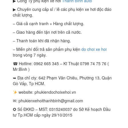
▶ Công Ty phụ kiện xe hơi
Thanh bình auto
▶ Chuyên cung cấp sỉ / lẻ các phụ kiện xe hơi độc đáo
chất lượng.
– Giá cả cạnh tranh + Hàng chất lượng.
– Giao hàng đến tận nơi trên cả nước.
– Thanh toán khi đã nhận hàng.
– Miễn phí đổi trả sản phẩm phụ kiện
do choi xe hoi
trong vòng 7 ngày.
☎ Hotline: 0962 665 345 – Kĩ Thuật 0798 74 75 76 (
Mr:Bình )
➥ Địa chỉ cty: 642 Phạm Văn Chiêu, Phường 13, Quận
Gò Vấp, Tp HCM.
website: phukiendochoixehoi.vn
✉:
phukienxehoithanhbinh@gmail.com
✪ Số ĐKKD – MST: 0315240037 do Sở Kế hoạch Đầu
tư Tp.HCM cấp ngày 29/10/2015