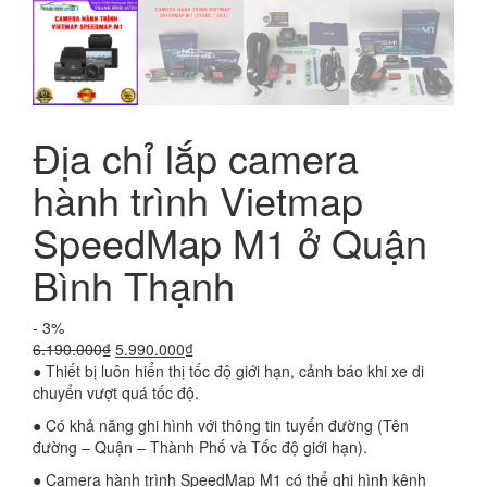
Địa chỉ lắp camera
hành trình Vietmap
SpeedMap M1 ở Quận
Bình Thạnh
- 3%
Giá
Giá
6.190.000
₫
5.990.000
₫
gốc
hiện
● Thiết bị luôn hiển thị tốc độ giới hạn, cảnh báo khi xe di
là:
tại
chuyển vượt quá tốc độ.
6.190.000₫.
là:
● Có khả năng ghi hình với thông tin tuyến đường (Tên
5.990.000₫.
đường – Quận – Thành Phố và Tốc độ giới hạn).
● Camera hành trình SpeedMap M1 có thể ghi hình kênh