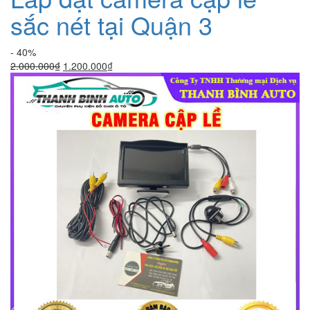
sắc nét tại Quận 3
- 40%
Giá
Giá
2.000.000
₫
1.200.000
₫
gốc
hiện
là:
tại
2.000.000₫.
là:
1.200.000₫.