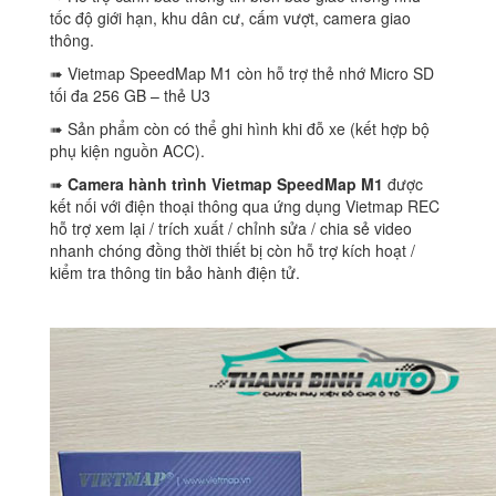
tốc độ giới hạn, khu dân cư, cấm vượt, camera giao
thông.
➠ Vietmap SpeedMap M1 còn hỗ trợ thẻ nhớ Micro SD
tối đa 256 GB – thẻ U3
➠ Sản phẩm còn có thể ghi hình khi đỗ xe (kết hợp bộ
phụ kiện nguồn ACC).
➠
Camera hành trình Vietmap SpeedMap M1
được
kết nối với điện thoại thông qua ứng dụng Vietmap REC
hỗ trợ xem lại / trích xuất / chỉnh sửa / chia sẻ video
nhanh chóng đồng thời thiết bị còn hỗ trợ kích hoạt /
kiểm tra thông tin bảo hành điện tử.