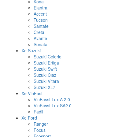
Kona
Elantra
Accent
Tucson
Santafe
Creta
Avante
Sonata
Xe Suzuki
Suzuki Celerio
Suzuki Ertiga
Suzuki Swift
Suzuki Ciaz
Suzuki Vitara
Suzuki XL7
Xe VinFast
VinFasst Lux A 2.0
VinFasst Lux SA2.0
Fadil
Xe Ford
Ranger
Focus
Ecosport