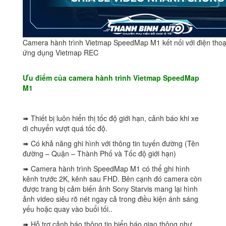
Camera hành trình Vietmap SpeedMap M1 kết nối với điện thoạ
ứng dụng Vietmap REC
Ưu điểm của camera hành trình Vietmap SpeedMap
M1
➠ Thiết bị luôn hiển thị tốc độ giới hạn, cảnh báo khi xe
di chuyển vượt quá tốc độ.
➠ Có khả năng ghi hình với thông tin tuyến đường (Tên
đường – Quận – Thành Phố và Tốc độ giới hạn)
➠ Camera hành trình SpeedMap M1 có thể ghi hình
kênh trước 2K, kênh sau FHD. Bên cạnh đó camera còn
được trang bị cảm biến ảnh Sony Starvis mang lại hình
ảnh video siêu rõ nét ngay cả trong điều kiện ánh sáng
yếu hoặc quay vào buổi tối..
➠ Hỗ trợ cảnh báo thông tin biển báo giao thông như