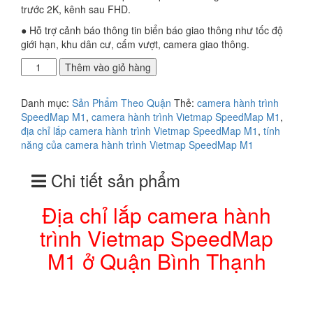
trước 2K, kênh sau FHD.
● Hỗ trợ cảnh báo thông tin biển báo giao thông như tốc độ
giới hạn, khu dân cư, cấm vượt, camera giao thông.
Địa
Thêm vào giỏ hàng
chỉ
lắp
Danh mục:
Sản Phẩm Theo Quận
Thẻ:
camera hành trình
camera
SpeedMap M1
,
camera hành trình Vietmap SpeedMap M1
,
hành
địa chỉ lắp camera hành trình Vietmap SpeedMap M1
,
tính
trình
năng của camera hành trình Vietmap SpeedMap M1
Vietmap
SpeedMap
Chi tiết sản phẩm
M1
ở
Quận
Địa chỉ lắp camera hành
Bình
trình Vietmap SpeedMap
Thạnh
số
M1 ở Quận Bình Thạnh
lượng