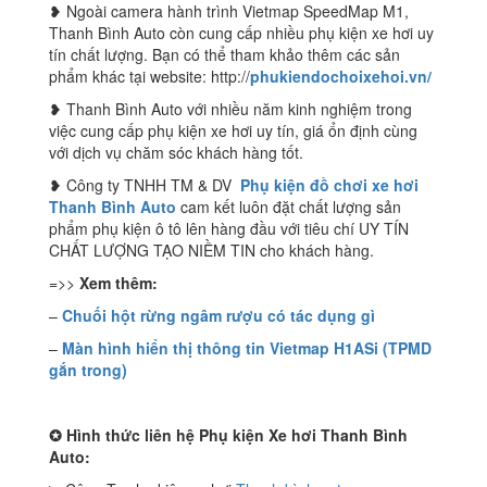
❥ Ngoài camera hành trình Vietmap SpeedMap M1,
Thanh Bình Auto còn cung cấp nhiều phụ kiện xe hơi uy
tín chất lượng. Bạn có thể tham khảo thêm các sản
phẩm khác tại website: http://
phukiendochoixehoi.vn/
❥ Thanh Bình Auto với nhiều năm kinh nghiệm trong
việc cung cấp phụ kiện xe hơi uy tín, giá ổn định cùng
với dịch vụ chăm sóc khách hàng tốt.
❥ Công ty TNHH TM & DV
Phụ kiện đồ chơi xe hơi
Thanh Bình Auto
cam kết luôn đặt chất lượng sản
phẩm phụ kiện ô tô lên hàng đầu với tiêu chí UY TÍN
CHẤT LƯỢNG TẠO NIỀM TIN cho khách hàng.
=>>
Xem thêm:
–
Chuối hột rừng ngâm rượu có tác dụng gì
–
Màn hình hiển thị thông tin Vietmap H1ASi (TPMD
gắn trong)
✪
Hình thức liên hệ Phụ kiện Xe hơi Thanh Bình
Auto: