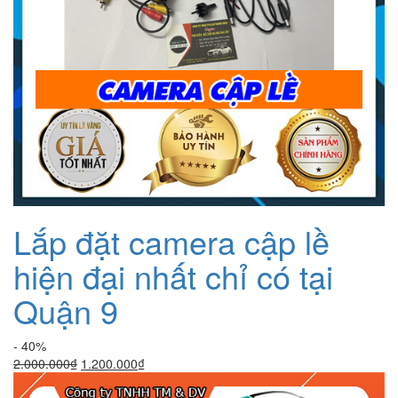
Lắp đặt camera cập lề
hiện đại nhất chỉ có tại
Quận 9
- 40%
Giá
Giá
2.000.000
₫
1.200.000
₫
gốc
hiện