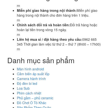
rn
Miễn phí giao hàng trong nội thành:
Miễn phí giao
hàng trong nội thành cho đơn hàng trên 1 triệu.
rn
Chính sách đổi trả và hoàn tiền:
Đổi trả hàng hoặc
hoàn lại tiền trong vòng 15 ngày.
rn
Liên hệ mua sỉ / đặt hàng theo yêu cầu:
0962 665
345 Thời gian làm việc từ thứ 2 – thứ 7 (8h00 – 17h00)
rn
Danh mục sản phẩm
Màn hình android
Cảm biến áp suất lốp
Camera hành trình
Độ đèn bi led
Loa Sub
Phim cách nhiệt
Phủ gầm – phủ ceramic
Đồ Chơi Ô Tô Khác
Sản Phẩm Theo Quận