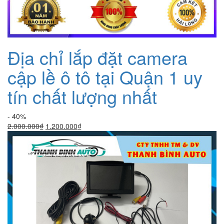
Địa chỉ lắp đặt camera
cập lề ô tô tại Quận 1 uy
tín chất lượng nhất
- 40%
Giá
Giá
2.000.000
₫
1.200.000
₫
gốc
hiện
là:
tại
2.000.000₫.
là:
1.200.000₫.