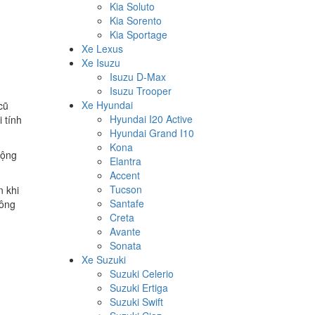
Kia Soluto
Kia Sorento
Kia Sportage
Xe Lexus
Xe Isuzu
Isuzu D-Max
Isuzu Trooper
Xe Hyundai
cũ
Hyundai I20 Active
 tính
Hyundai Grand I10
Kona
động
Elantra
Accent
Tucson
n khi
Santafe
hông
Creta
Avante
Sonata
Xe Suzuki
Suzuki Celerio
Suzuki Ertiga
Suzuki Swift