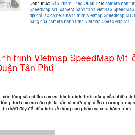
Danh mục:
Sản Phẩm Theo Quận
Thẻ:
camera hành tr
camera
SpeedMap M1
,
camera hành trình Vietmap SpeedMap
hành
địa chỉ lắp camera hành trình Vietmap SpeedMap M1
,
trình
năng của camera hành trình Vietmap SpeedMap M1
Vietmap
SpeedMap
M1
ở
Quận
Tân
hành trình Vietmap SpeedMap M1 
Phú
Quận Tân Phú
số
lượng
 một dòng sản phẩm camera hành trình được nâng cấp nhiều tín
ồng thời camera còn ghi lại tất cả những gì diễn ra trong trong 
g tin dưới đây để hiểu hơn về dòng sản phẩm camera hành trình