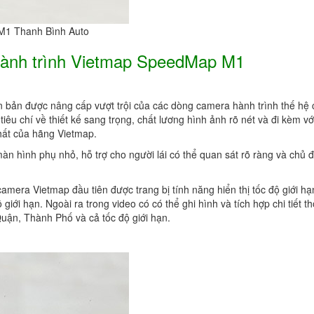
M1 Thanh Bình Auto
hành trình Vietmap SpeedMap M1
n bản được nâng cấp vượt trội của các dòng camera hành trình thế hệ 
êu chí về thiết kế sang trọng, chất lương hình ảnh rõ nét và đi kèm với
hất của hãng Vietmap.
 màn hình phụ nhỏ, hỗ trợ cho người lái có thể quan sát rõ ràng và chủ 
era Vietmap đầu tiên được trang bị tính năng hiển thị tốc độ giới hạ
giới hạn. Ngoài ra trong video có có thể ghi hình và tích hợp chi tiết t
uận, Thành Phố và cả tốc độ giới hạn.