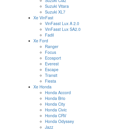
Suzuki Ciaz
Suzuki Vitara
Suzuki XL7
Xe VinFast
VinFasst Lux A 2.0
VinFasst Lux SA2.0
Fadil
Xe Ford
Ranger
Focus
Ecosport
Everest
Escape
Transit
Fiesta
Xe Honda
Honda Accord
Honda Brio
Honda City
Honda Civic
Honda CRV
Honda Odyssey
Jazz