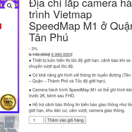
Địa chỉ lắp camera h
trình Vietmap
SpeedMap M1 ở Quậ
Tân Phú
- 3%
Giá
Giá
6.190.000
₫
5.990.000
₫
gốc
hiện
● Thiết bị luôn hiển thị tốc độ giới hạn, cảnh báo khi xe 
là:
tại
chuyển vượt quá tốc độ.
6.190.000₫.
là:
● Có khả năng ghi hình với thông tin tuyến đường (Tê
5.990.000₫.
– Quận – Thành Phố và Tốc độ giới hạn).
● Camera hành trình SpeedMap M1 có thể ghi hình kê
trước 2K, kênh sau FHD.
● Hỗ trợ cảnh báo thông tin biển báo giao thông như tố
giới hạn, khu dân cư, cấm vượt, camera giao thông.
Địa
Thêm vào giỏ hàng
chỉ
lắp