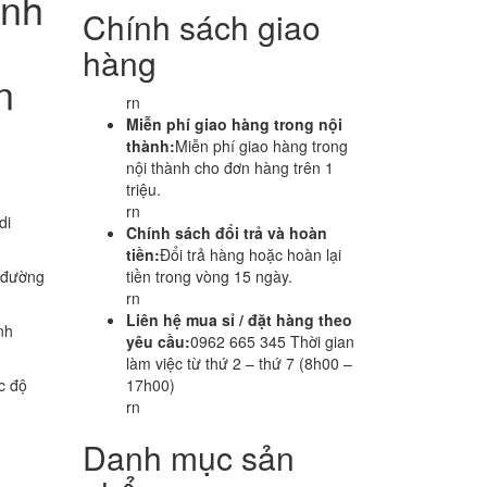
ành
Chính sách giao
hàng
n
rn
Miễn phí giao hàng trong nội
thành:
Miễn phí giao hàng trong
nội thành cho đơn hàng trên 1
triệu.
rn
di
Chính sách đổi trả và hoàn
tiền:
Đổi trả hàng hoặc hoàn lại
n đường
tiền trong vòng 15 ngày.
rn
Liên hệ mua sỉ / đặt hàng theo
nh
yêu cầu:
0962 665 345 Thời gian
làm việc từ thứ 2 – thứ 7 (8h00 –
c độ
17h00)
rn
Danh mục sản