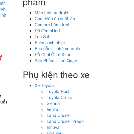
phẩm
ình
 M1
,
Màn hình android
tính
Cảm biến áp suất lốp
Camera hành trình
Độ đèn bi led
Loa Sub
Phim cách nhiệt
Phủ gầm – phủ ceramic
ở
Đồ Chơi Ô Tô Khác
Sản Phẩm Theo Quận
Phụ kiện theo xe
Xe Toyota
Toyota Rush
h
Toyota Cross
suốt
Sienna
Venza
Land Cruiser
Land Cruiser Prado
Innova
Fortuner