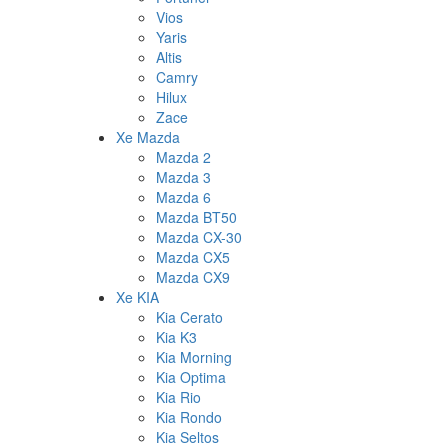
Vios
Yaris
Altis
Camry
Hilux
Zace
Xe Mazda
Mazda 2
Mazda 3
Mazda 6
Mazda BT50
Mazda CX-30
Mazda CX5
Mazda CX9
Xe KIA
Kia Cerato
Kia K3
Kia Morning
Kia Optima
Kia Rio
Kia Rondo
Kia Seltos