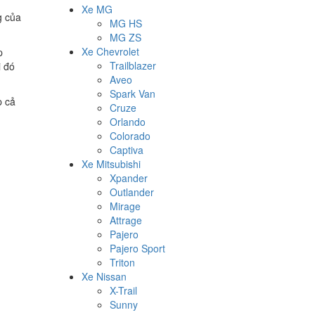
Xe MG
g của
MG HS
MG ZS
Xe Chevrolet
p
Trailblazer
i đó
Aveo
Spark Van
p cả
Cruze
Orlando
Colorado
Captiva
Xe Mitsubishi
Xpander
Outlander
Mirage
Attrage
Pajero
Pajero Sport
Triton
Xe Nissan
X-Trail
Sunny