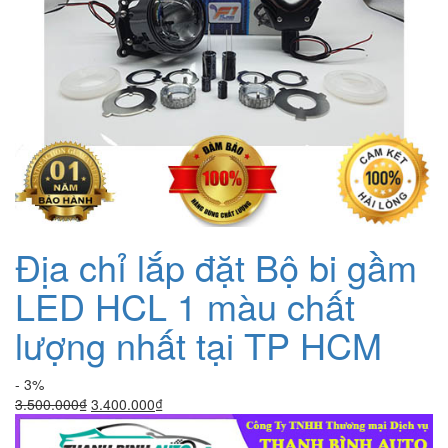
Địa chỉ lắp đặt Bộ bi gầm
LED HCL 1 màu chất
lượng nhất tại TP HCM
- 3%
Giá
Giá
3.500.000
₫
3.400.000
₫
gốc
hiện
là:
tại