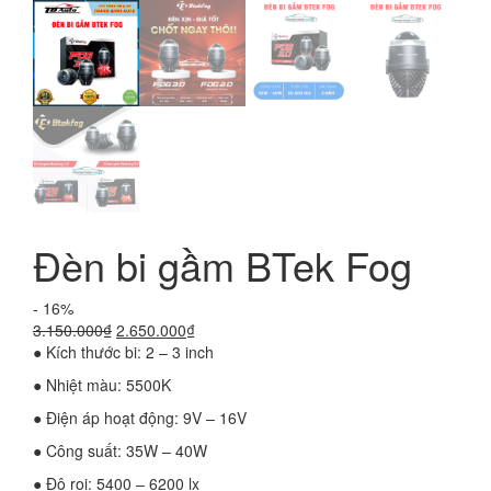
Đèn bi gầm BTek Fog
- 16%
Giá
Giá
3.150.000
₫
2.650.000
₫
gốc
hiện
● Kích thước bi: 2 – 3 inch
là:
tại
● Nhiệt màu: 5500K
3.150.000₫.
là:
2.650.000₫.
● Điện áp hoạt động: 9V – 16V
● Công suất: 35W – 40W
● Độ rọi: 5400 – 6200 lx