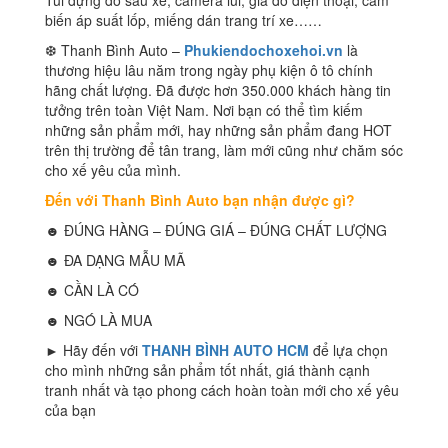
Túi đựng đồ sau xe, camera lùi, giá đỡ điện thoại, cảm
biến áp suất lốp, miếng dán trang trí xe……
❆ Thanh Bình Auto –
Phukiendochoxehoi.vn
là
thương hiệu lâu năm trong ngày phụ kiện ô tô chính
hãng chất lượng. Đã được hơn 350.000 khách hàng tin
tưởng trên toàn Việt Nam. Nơi bạn có thể tìm kiếm
những sản phẩm mới, hay những sản phẩm đang HOT
trên thị trường để tân trang, làm mới cũng như chăm sóc
cho xế yêu của mình.
Đến với Thanh Bình Auto bạn nhận được gì?
☻ ĐÚNG HÀNG – ĐÚNG GIÁ – ĐÚNG CHẤT LƯỢNG
☻ ĐA DẠNG MẪU MÃ
☻ CẦN LÀ CÓ
☻ NGÓ LÀ MUA
► Hãy đến với
THANH BÌNH AUTO HCM
để lựa chọn
cho mình những sản phẩm tốt nhất, giá thành cạnh
tranh nhất và tạo phong cách hoàn toàn mới cho xế yêu
của bạn