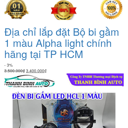
​Địa chỉ lắp đặt Bộ bi gầm
1 màu Alpha light chính
hãng tại TP HCM
- 3%
Giá
Giá
3.500.000
₫
3.400.000
₫
gốc
hiện
là:
tại
3.500.000₫.
là:
3.400.000₫.