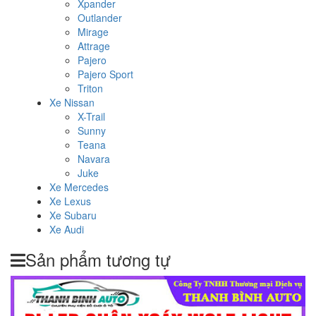
Xpander
Outlander
Mirage
Attrage
Pajero
Pajero Sport
Triton
Xe Nissan
X-Trail
Sunny
Teana
Navara
Juke
Xe Mercedes
Xe Lexus
Xe Subaru
Xe Audi
Sản phẩm tương tự