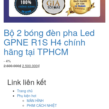
Bộ 2 bóng đèn pha Led
GPNE R1S H4 chính
hãng tại TPHCM
- 4%
Giá
Giá
2.600.000
₫
2.500.000
₫
gốc
hiện
là:
tại
Link liên kết
2.600.000₫.
là:
2.500.000₫.
Trang chủ
Phụ kiện hot
MÀN HÌNH
PHIM CÁCH NHIỆT