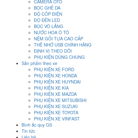
CAMERA OTO
BỌC GHẾ DA
ĐỘ CỐP ĐIỆN
ĐỘ ĐÈN LED
BỌC VÔ LĂNG
NƯỚC HOA Ô TÔ
NỆM GỐI TỰA CAO CẤP
THẺ NHỚ USB CHÍNH HÃNG
ĐỊNH VỊ THEO DÕI
PHỤ KIỆN DÙNG CHUNG
Sản phẩm theo xe
PHỤ KIỆN XE FORD
PHỤ KIỆN XE HONDA
PHỤ KIỆN XE HUYNDAI
PHỤ KIỆN XE KIA
PHỤ KIỆN XE MAZDA
PHỤ KIỆN XE MITSUBISHI
PHỤ KIỆN XE SUZUKI
PHỤ KIỆN XE TOYOTA
PHỤ KIỆN XE VINFAST
Bình ắc quy GS
Tin tức
Liên hệ