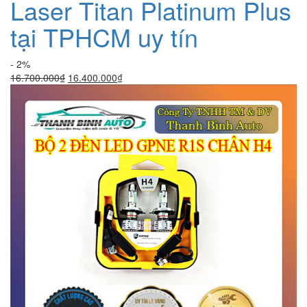
Laser Titan Platinum Plus
tại TPHCM uy tín
- 2%
Giá
Giá
16.700.000
₫
16.400.000
₫
gốc
hiện
là:
tại
16.700.000₫.
là:
16.400.000₫.