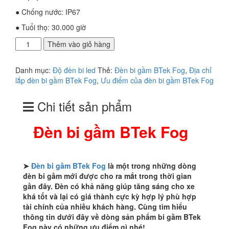
● Chống nước: IP67
● Tuổi thọ: 30.000 giờ
Đèn
Thêm vào giỏ hàng
bi
gầm
Danh mục:
Độ đèn bi led
Thẻ:
Đèn bi gầm BTek Fog
,
Địa chỉ
BTek
lắp đèn bi gầm BTek Fog
,
Ưu điểm của đèn bi gầm BTek Fog
Fog
số
Chi tiết sản phẩm
lượng
Đèn bi gầm BTek Fog
➤
Đèn bi gầm BTek Fog
là một trong những dòng
đèn bi gầm mới được cho ra mắt trong thời gian
gần đây. Đèn có khả năng giúp tăng sáng cho xe
khá tốt và lại có giá thành cực kỳ hợp lý phù hợp
tài chính của nhiều khách hàng. Cùng tìm hiểu
thông tin dưới đây về dòng sản phẩm bi gầm BTek
Fog này có những ưu điểm gì nhé!