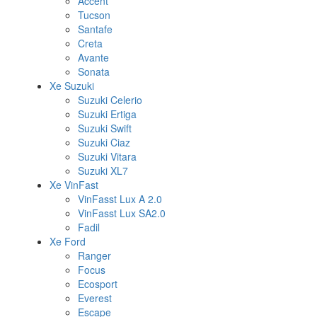
Accent
Tucson
Santafe
Creta
Avante
Sonata
Xe Suzuki
Suzuki Celerio
Suzuki Ertiga
Suzuki Swift
Suzuki Ciaz
Suzuki Vitara
Suzuki XL7
Xe VinFast
VinFasst Lux A 2.0
VinFasst Lux SA2.0
Fadil
Xe Ford
Ranger
Focus
Ecosport
Everest
Escape