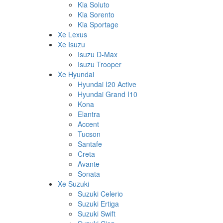
Kia Soluto
Kia Sorento
Kia Sportage
Xe Lexus
Xe Isuzu
Isuzu D-Max
Isuzu Trooper
Xe Hyundai
Hyundai I20 Active
Hyundai Grand I10
Kona
Elantra
Accent
Tucson
Santafe
Creta
Avante
Sonata
Xe Suzuki
Suzuki Celerio
Suzuki Ertiga
Suzuki Swift