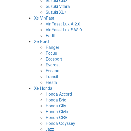
Suzuki Ciaz
Suzuki Vitara
Suzuki XL7
Xe VinFast
VinFasst Lux A 2.0
VinFasst Lux SA2.0
Fadil
Xe Ford
Ranger
Focus
Ecosport
Everest
Escape
Transit
Fiesta
Xe Honda
Honda Accord
Honda Brio
Honda City
Honda Civic
Honda CRV
Honda Odyssey
Jazz