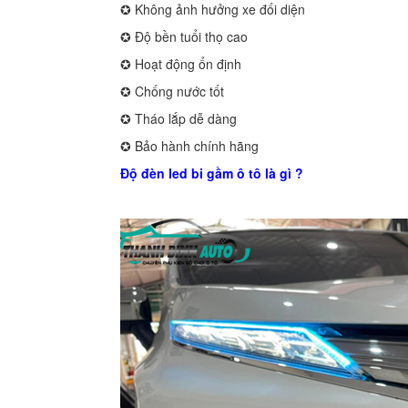
✪ Không ảnh hưởng xe đối diện
✪ Độ bền tuổi thọ cao
✪ Hoạt động ổn định
✪ Chống nước tốt
✪ Tháo lắp dễ dàng
✪ Bảo hành chính hãng
Độ đèn led bi gầm ô tô là gì ?