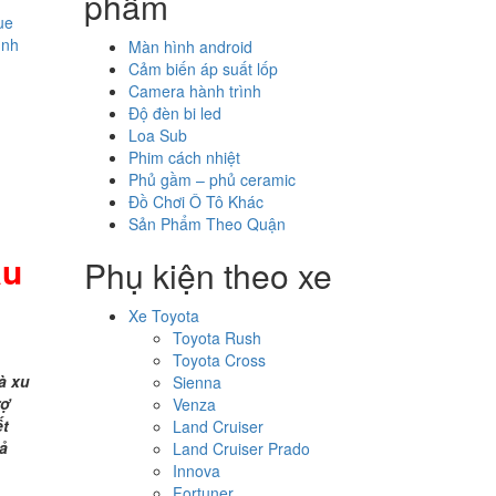
phẩm
ue
ình
Màn hình android
Cảm biến áp suất lốp
Camera hành trình
Độ đèn bi led
Loa Sub
Phim cách nhiệt
Phủ gầm – phủ ceramic
Đồ Chơi Ô Tô Khác
Sản Phẩm Theo Quận
àu
Phụ kiện theo xe
Xe Toyota
Toyota Rush
Toyota Cross
à xu
Sienna
rợ
Venza
ết
Land Cruiser
ả
Land Cruiser Prado
Innova
Fortuner