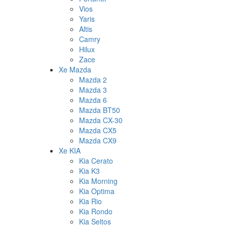
Vios
Yaris
Altis
Camry
Hilux
Zace
Xe Mazda
Mazda 2
Mazda 3
Mazda 6
Mazda BT50
Mazda CX-30
Mazda CX5
Mazda CX9
Xe KIA
Kia Cerato
Kia K3
Kia Morning
Kia Optima
Kia Rio
Kia Rondo
Kia Seltos