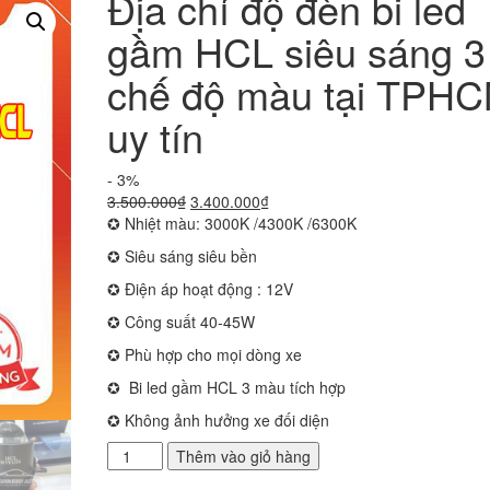
Địa chỉ độ đèn bi led
gầm HCL siêu sáng 3
chế độ màu tại TPH
uy tín
- 3%
Giá
Giá
3.500.000
₫
3.400.000
₫
gốc
hiện
✪ Nhiệt màu: 3000K /4300K /6300K
là:
tại
✪ Siêu sáng siêu bền
3.500.000₫.
là:
3.400.000₫.
✪ Điện áp hoạt động : 12V
✪ Công suất 40-45W
✪ Phù hợp cho mọi dòng xe
✪ Bi led gầm HCL 3 màu tích hợp
✪ Không ảnh hưởng xe đối diện
Địa
Thêm vào giỏ hàng
chỉ