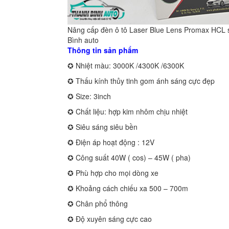
Nâng cấp đèn ô tô Laser Blue Lens Promax HCL 
Bình auto
Thông tin sản phẩm
✪ Nhiệt màu: 3000K /4300K /6300K
✪ Thấu kính thủy tinh gom ánh sáng cực đẹp
✪ Size: 3inch
✪ Chất liệu: hợp kim nhôm chịu nhiệt
✪ Siêu sáng siêu bền
✪ Điện áp hoạt động : 12V
✪ Công suất 40W ( cos) – 45W ( pha)
✪ Phù hợp cho mọi dòng xe
✪ Khoảng cách chiếu xa 500 – 700m
✪ Chân phổ thông
✪ Độ xuyên sáng cực cao