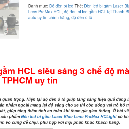
độ
Danh mục:
Độ đèn bi led
Thẻ:
Đèn led bi gầm Laser Bl
đèn
Lens ProMax HCL
,
độ đèn bi led gầm HCL tại Thanh B
bi
auto uy tín chính hãng
,
độ đèn ô tô
led
gầm
HCL
siêu
sáng
3
chế
độ
màu
d gầm HCL siêu sáng 3 chế độ m
tại
TPHCM
i TPHCM uy tín
uy
tín
số
 quan trọng. Hiện tại độ đèn ô tô giúp tăng sáng hiệu quả đang l
lượng
ản phẩm ngoài mang lại độ sáng cho xe thì còn đóng vai trò hỗ t
át, giúp tăng thêm tính an toàn khi tham gia giao thông. Ở bài vi
n sản phẩm
Đèn led bi gầm Laser Blue Lens ProMax HCLight
có kh
ành vô cùng dễ chịu, phù hợp với mọi phân khúc khách hàng.