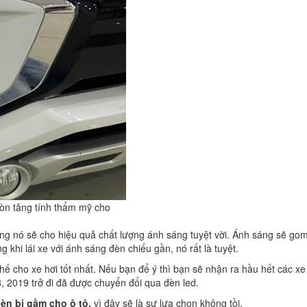
òn tăng tính thẩm mỹ cho
g nó sẽ cho hiệu quả chất lượng ánh sáng tuyệt vời. Ánh sáng sẽ go
 khi lái xe với ánh sáng đèn chiếu gần, nó rất là tuyệt.
hế cho xe hơi tốt nhất. Nếu bạn để ý thì bạn sẽ nhận ra hầu hết các xe
, 2019 trở đi đã được chuyển đổi qua đèn led.
èn bi gầm cho ô tô,
vì đây sẽ là sự lựa chọn không tồi.