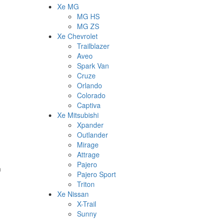
Xe MG
MG HS
MG ZS
Xe Chevrolet
Trailblazer
Aveo
Spark Van
Cruze
Orlando
Colorado
Captiva
Xe Mitsubishi
Xpander
Outlander
Mirage
Attrage
Pajero
m
Pajero Sport
Triton
Xe Nissan
X-Trail
Sunny