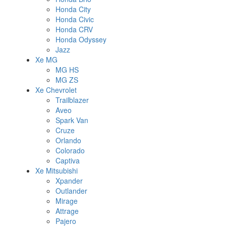
Honda City
Honda Civic
Honda CRV
Honda Odyssey
Jazz
Xe MG
MG HS
MG ZS
Xe Chevrolet
Trailblazer
Aveo
Spark Van
Cruze
Orlando
Colorado
Captiva
Xe Mitsubishi
Xpander
Outlander
Mirage
Attrage
Pajero