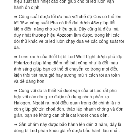
hiệu suất tản nhiệt cao còn giúp cho bi led luôn vận
hành ổn định.
➠ Công suất được tối ưu hoá với chế độ Cos có thể lên
tới 35w, công suất Pha có thể đạt được 45w giúp tiết
kiệm điện năng cho xe hiệu quả. Đây cũng là điều mà
duy nhất thương hiệu Aozoom làm được, trong khi các
đối thủ khác về bi led luôn chạy đua về các công suất tối
đa.
➠ Lens xanh của thiết bị bi Led Wolf Light được phủ lớp
Polarized giúp tăng điểm nổi bật cũng như là đổi màu
ánh sáng giúp bạn có thể di chuyển xe trong mọi điều
kiện thời tiết mưa gió hay sương mù 1 cách tối an toàn
và dễ dàng hơn.
➠ Cùng với đó là thiết kế đuôi vặn của bi Led rất phù
hợp với các dòng xe được sử dụng choá phản xạ
Halogen. Ngoài ra, một điều quan trọng đó chính là nó
còn giúp giữ zin choá đèn, tháo lắp nhanh chóng và đơn
giản, bạn sẽ không cần phải cắt khoét choá đèn.
➠ Sản phẩm này được bảo hành lên đến 3 năm, đây là
dòng bi Led phân khúc giá rẻ được bảo hành lâu nhất.