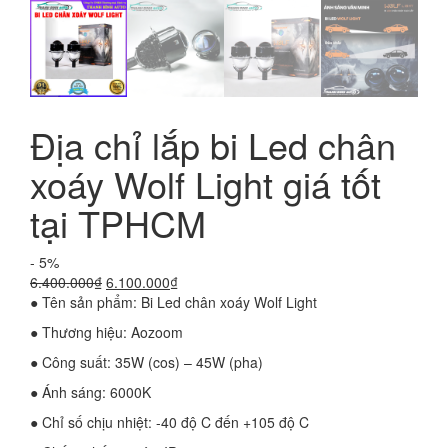
Địa chỉ lắp bi Led chân
xoáy Wolf Light giá tốt
tại TPHCM
- 5%
Giá
Giá
6.400.000
₫
6.100.000
₫
gốc
hiện
● Tên sản phẩm: Bi Led chân xoáy Wolf Light
là:
tại
● Thương hiệu: Aozoom
6.400.000₫.
là:
6.100.000₫.
● Công suất: 35W (cos) – 45W (pha)
● Ánh sáng: 6000K
● Chỉ số chịu nhiệt: -40 độ C đến +105 độ C