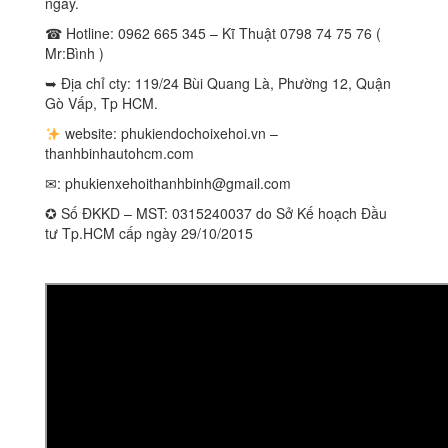
ngày.
☎ Hotline: 0962 665 345 – Kĩ Thuật 0798 74 75 76 (
Mr:Bình )
➥ Địa chỉ cty: 119/24 Bùi Quang Là, Phường 12, Quận
Gò Vấp, Tp HCM.
website: phukiendochoixehoi.vn –
thanhbinhautohcm.com
✉:
phukienxehoithanhbinh@gmail.com
✪ Số ĐKKD – MST: 0315240037 do Sở Kế hoạch Đầu
tư Tp.HCM cấp ngày 29/10/2015