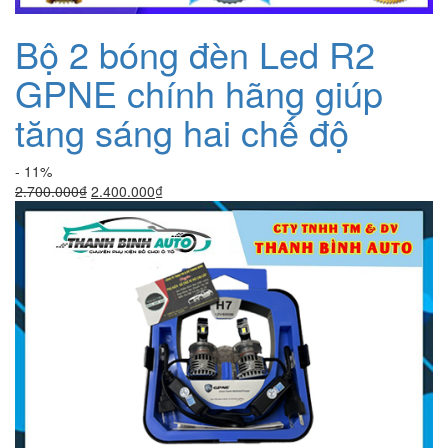
Bộ 2 bóng đèn Led R2
GPNE chính hãng giúp
tăng sáng hai chế độ
- 11%
Giá
Giá
2.700.000
₫
2.400.000
₫
gốc
hiện
là:
tại
2.700.000₫.
là:
2.400.000₫.