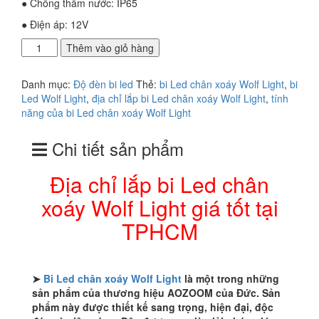
● Chống thấm nước: IP65
● Điện áp: 12V
Địa
Thêm vào giỏ hàng
chỉ
lắp
Danh mục:
Độ đèn bi led
Thẻ:
bi Led chân xoáy Wolf Light
,
bi
bi
Led Wolf Light
,
địa chỉ lắp bi Led chân xoáy Wolf Light
,
tính
Led
năng của bi Led chân xoáy Wolf Light
chân
xoáy
Chi tiết sản phẩm
Wolf
Light
giá
Địa chỉ lắp bi Led chân
tốt
xoáy Wolf Light giá tốt tại
tại
TPHCM
TPHCM
số
lượng
➤
Bi Led chân xoáy Wolf Light
là một trong những
sản phẩm của thương hiệu AOZOOM của Đức. Sản
phẩm này được thiết kế sang trọng, hiện đại, độc