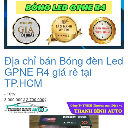
Địa chỉ bán Bóng đèn Led
GPNE R4 giá rẻ tại
TP.HCM
- 10%
Giá
Giá
3.000.000
₫
2.700.000
₫
gốc
hiện
là:
tại
3.000.000₫.
là:
2.700.000₫.